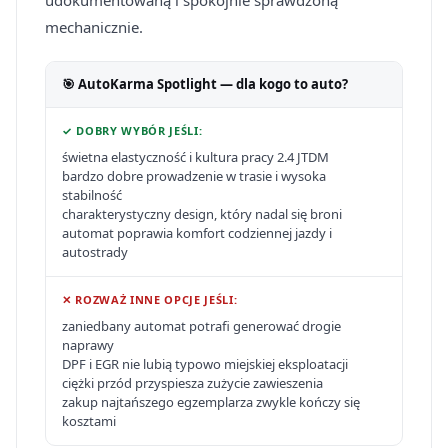
udokumentowaną i spokojnie sprawdzoną
mechanicznie.
🎯 AutoKarma Spotlight — dla kogo to auto?
✓ DOBRY WYBÓR JEŚLI:
świetna elastyczność i kultura pracy 2.4 JTDM
bardzo dobre prowadzenie w trasie i wysoka
stabilność
charakterystyczny design, który nadal się broni
automat poprawia komfort codziennej jazdy i
autostrady
✕ ROZWAŻ INNE OPCJE JEŚLI:
zaniedbany automat potrafi generować drogie
naprawy
DPF i EGR nie lubią typowo miejskiej eksploatacji
ciężki przód przyspiesza zużycie zawieszenia
zakup najtańszego egzemplarza zwykle kończy się
kosztami