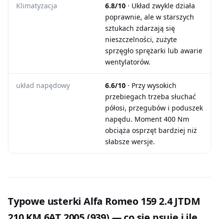
Klimatyzacja
6.8/10
· Układ zwykle działa
poprawnie, ale w starszych
sztukach zdarzają się
nieszczelności, zużyte
sprzęgło sprężarki lub awarie
wentylatorów.
układ napędowy
6.6/10
· Przy wysokich
przebiegach trzeba słuchać
półosi, przegubów i poduszek
napędu. Moment 400 Nm
obciąża osprzęt bardziej niż
słabsze wersje.
Typowe usterki Alfa Romeo 159 2.4 JTDM
210 KM 6AT 2005 (939) — co się psuje i ile