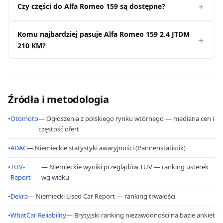
Czy części do Alfa Romeo 159 są dostępne?
Komu najbardziej pasuje Alfa Romeo 159 2.4 JTDM
210 KM?
Źródła i metodologia
•
Otomoto
— Ogłoszenia z polskiego rynku wtórnego — mediana cen i
częstość ofert
•
ADAC
— Niemieckie statystyki awaryjności (Pannenstatistik)
•
TÜV-
— Niemieckie wyniki przeglądów TÜV — ranking usterek
Report
wg wieku
•
Dekra
— Niemiecki Used Car Report — ranking trwałości
•
WhatCar Reliability
— Brytyjski ranking niezawodności na bazie ankiet