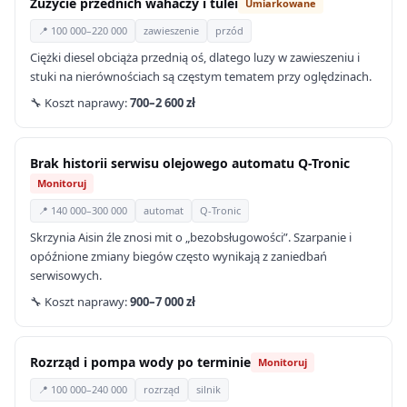
Zużycie przednich wahaczy i tulei
Umiarkowane
📍 100 000–220 000
zawieszenie
przód
Ciężki diesel obciąża przednią oś, dlatego luzy w zawieszeniu i
stuki na nierównościach są częstym tematem przy oględzinach.
🔧 Koszt naprawy:
700–2 600 zł
Brak historii serwisu olejowego automatu Q-Tronic
Monitoruj
📍 140 000–300 000
automat
Q-Tronic
Skrzynia Aisin źle znosi mit o „bezobsługowości”. Szarpanie i
opóźnione zmiany biegów często wynikają z zaniedbań
serwisowych.
🔧 Koszt naprawy:
900–7 000 zł
Rozrząd i pompa wody po terminie
Monitoruj
📍 100 000–240 000
rozrząd
silnik