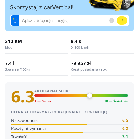
210 KM
8.4 s
Moc
0–100 km/h
7.4 l
~9 957 zł
Spalanie /100km
Koszt posiadania / rok
6.3
AUTOKARMA SCORE
1 — Słabo
10 — Świetnie
OCENA AUTOKARMA (70% RACJONALNE · 30% EMOCJE)
Niezawodność
6.5
Koszty utrzymania
6.2
Trwałość
7.1