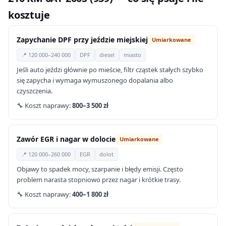
kosztuje
Zapychanie DPF przy jeździe miejskiej
Umiarkowane
📍 120 000–240 000
DPF
diesel
miasto
Jeśli auto jeździ głównie po mieście, filtr cząstek stałych szybko
się zapycha i wymaga wymuszonego dopalania albo
czyszczenia.
🔧 Koszt naprawy:
800–3 500 zł
Zawór EGR i nagar w dolocie
Umiarkowane
📍 120 000–260 000
EGR
dolot
Objawy to spadek mocy, szarpanie i błędy emisji. Często
problem narasta stopniowo przez nagar i krótkie trasy.
🔧 Koszt naprawy:
400–1 800 zł