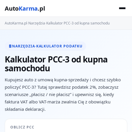
Auto
Karma
.pl
AutoKarma.pl
›
Narzędzia
›
Kalkulator PCC-3 od kupna samochodu
🧾
NARZĘDZIA
·
KALKULATOR PODATKU
Kalkulator PCC-3 od kupna
samochodu
Kupujesz auto z umową kupna-sprzedaży i chcesz szybko
policzyć PCC-3? Tutaj sprawdzisz podatek 2%, zobaczysz
scenariusze „płacisz / nie płacisz” i upewnisz się, kiedy
faktura VAT albo VAT-marża zwalnia Cię z obowiązku
składania deklaracji.
OBLICZ PCC