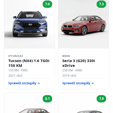
7.6
7.3
HYUNDAI
BMW
Tucson (NX4) 1.6 TGDi
Seria 3 (G20) 330i
150 KM
xDrive
150 KM · FWD
258 KM · AWD
2021–dziś
2019–dziś
Sprawdź szczegóły →
Sprawdź szczegóły →
8.1
7.9