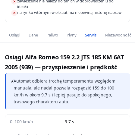
zawieszenie nie należy do tanich w doprowadzeniu do
✕
ideału
na rynku wtórnym wiele aut ma niepewną historię napraw
✕
Osiągi
Dane
Paliwo
Płyny
Serwis
Niezawodność
Osiągi Alfa Romeo 159 2.2 JTS 185 KM 6AT
2005 (939) — przyspieszenie i prędkość
⚡
Automat odbiera trochę temperamentu względem
manuala, ale nadal pozwala rozpędzić 159 do 100
km/h w około 9,7 s i lepiej pasuje do spokojnego,
trasowego charakteru auta.
0–100 km/h
9.7 s