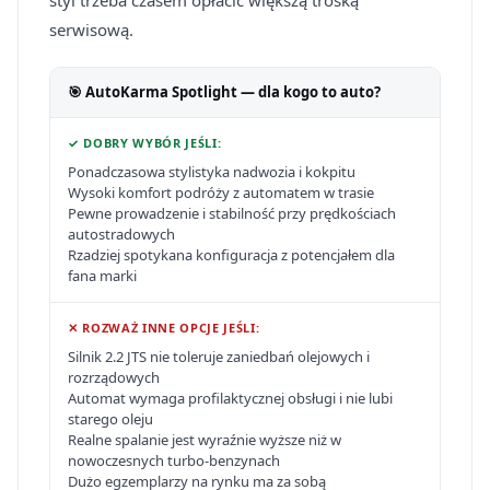
styl trzeba czasem opłacić większą troską
serwisową.
🎯 AutoKarma Spotlight — dla kogo to auto?
✓ DOBRY WYBÓR JEŚLI:
Ponadczasowa stylistyka nadwozia i kokpitu
Wysoki komfort podróży z automatem w trasie
Pewne prowadzenie i stabilność przy prędkościach
autostradowych
Rzadziej spotykana konfiguracja z potencjałem dla
fana marki
✕ ROZWAŻ INNE OPCJE JEŚLI:
Silnik 2.2 JTS nie toleruje zaniedbań olejowych i
rozrządowych
Automat wymaga profilaktycznej obsługi i nie lubi
starego oleju
Realne spalanie jest wyraźnie wyższe niż w
nowoczesnych turbo-benzynach
Dużo egzemplarzy na rynku ma za sobą