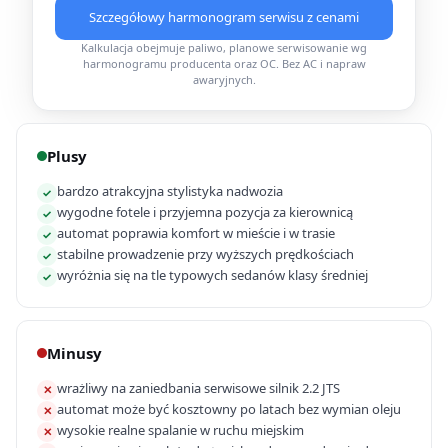
Szczegółowy harmonogram serwisu z cenami
Kalkulacja obejmuje paliwo, planowe serwisowanie wg
harmonogramu producenta oraz OC. Bez AC i napraw
awaryjnych.
Plusy
bardzo atrakcyjna stylistyka nadwozia
✓
wygodne fotele i przyjemna pozycja za kierownicą
✓
automat poprawia komfort w mieście i w trasie
✓
stabilne prowadzenie przy wyższych prędkościach
✓
wyróżnia się na tle typowych sedanów klasy średniej
✓
Minusy
wrażliwy na zaniedbania serwisowe silnik 2.2 JTS
✕
automat może być kosztowny po latach bez wymian oleju
✕
wysokie realne spalanie w ruchu miejskim
✕