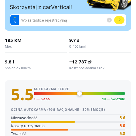
185 KM
9.7 s
Moc
0–100 km/h
9.8 l
~12 787 zł
Spalanie /100km
Koszt posiadania / rok
5.5
AUTOKARMA SCORE
1 — Słabo
10 — Świetnie
OCENA AUTOKARMA (70% RACJONALNE · 30% EMOCJE)
Niezawodność
5.6
Koszty utrzymania
5.0
Trwałość
5.8