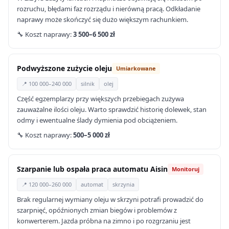
rozruchu, błędami faz rozrządu i nierówną pracą. Odkładanie
naprawy może skończyć się dużo większym rachunkiem.
🔧 Koszt naprawy:
3 500–6 500 zł
Podwyższone zużycie oleju
Umiarkowane
📍 100 000–240 000
silnik
olej
Część egzemplarzy przy większych przebiegach zużywa
zauważalne ilości oleju. Warto sprawdzić historię dolewek, stan
odmy i ewentualne ślady dymienia pod obciążeniem.
🔧 Koszt naprawy:
500–5 000 zł
Szarpanie lub ospała praca automatu Aisin
Monitoruj
📍 120 000–260 000
automat
skrzynia
Brak regularnej wymiany oleju w skrzyni potrafi prowadzić do
szarpnięć, opóźnionych zmian biegów i problemów z
konwerterem. Jazda próbna na zimno i po rozgrzaniu jest