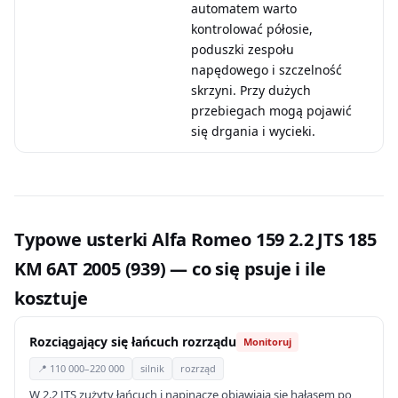
automatem warto
kontrolować półosie,
poduszki zespołu
napędowego i szczelność
skrzyni. Przy dużych
przebiegach mogą pojawić
się drgania i wycieki.
Typowe usterki Alfa Romeo 159 2.2 JTS 185
KM 6AT 2005 (939) — co się psuje i ile
kosztuje
Rozciągający się łańcuch rozrządu
Monitoruj
📍 110 000–220 000
silnik
rozrząd
W 2.2 JTS zużyty łańcuch i napinacze objawiają się hałasem po