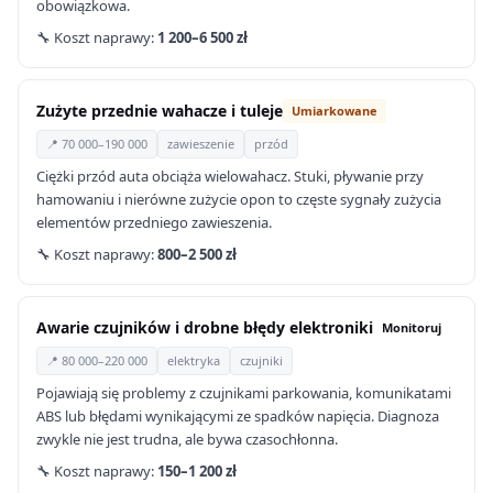
obowiązkowa.
🔧 Koszt naprawy:
1 200–6 500 zł
Zużyte przednie wahacze i tuleje
Umiarkowane
📍 70 000–190 000
zawieszenie
przód
Ciężki przód auta obciąża wielowahacz. Stuki, pływanie przy
hamowaniu i nierówne zużycie opon to częste sygnały zużycia
elementów przedniego zawieszenia.
🔧 Koszt naprawy:
800–2 500 zł
Awarie czujników i drobne błędy elektroniki
Monitoruj
📍 80 000–220 000
elektryka
czujniki
Pojawiają się problemy z czujnikami parkowania, komunikatami
ABS lub błędami wynikającymi ze spadków napięcia. Diagnoza
zwykle nie jest trudna, ale bywa czasochłonna.
🔧 Koszt naprawy:
150–1 200 zł