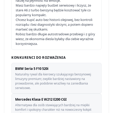
raczej na płynność niż emocje.
Masz bardzo napięty budżet serwisowy i liczysz, że
stare A6 z turbo benzyną będzie kosztować tyle co
popularny kompakt.
Chcesz kupić auto bez historii olejowej, bez kontroli
rozrządu i bez diagnostyki skrzyni, a potem dopiero
martwić się skutkami.
Robisz bardzo długie autostradowe przebiegi i z góry
wiesz, że ekonomia diesla byłaby dla ciebie wyraźnie
korzystniejsza.
KONKURENCI DO ROZWAŻENIA
BMW Seria 5 F10 520i
Naturalny rywal dla kierowcy szukającego benzynowej
limuzyny premium; zwykle bardziej nastawiony na
prowadzenie, ale podobnie wrażliwy na zaniedbania
serwisowe.
Mercedes Klasa E W212 E200 CGI
Alternatywa dla osób stawiających bardziej na miękki
komfort i spokojny charakter niż na nowoczesny kokpit