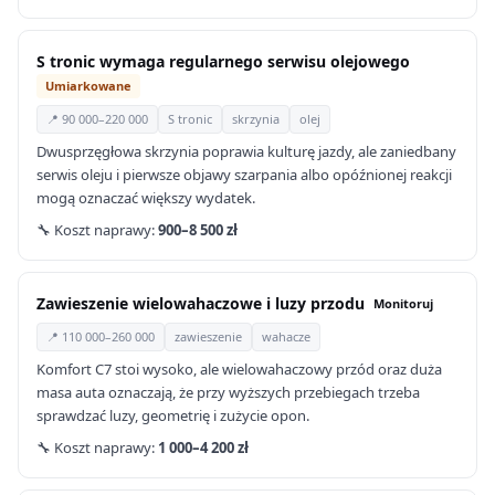
S tronic wymaga regularnego serwisu olejowego
Umiarkowane
📍 90 000–220 000
S tronic
skrzynia
olej
Dwusprzęgłowa skrzynia poprawia kulturę jazdy, ale zaniedbany
serwis oleju i pierwsze objawy szarpania albo opóźnionej reakcji
mogą oznaczać większy wydatek.
🔧 Koszt naprawy:
900–8 500 zł
Zawieszenie wielowahaczowe i luzy przodu
Monitoruj
📍 110 000–260 000
zawieszenie
wahacze
Komfort C7 stoi wysoko, ale wielowahaczowy przód oraz duża
masa auta oznaczają, że przy wyższych przebiegach trzeba
sprawdzać luzy, geometrię i zużycie opon.
🔧 Koszt naprawy:
1 000–4 200 zł