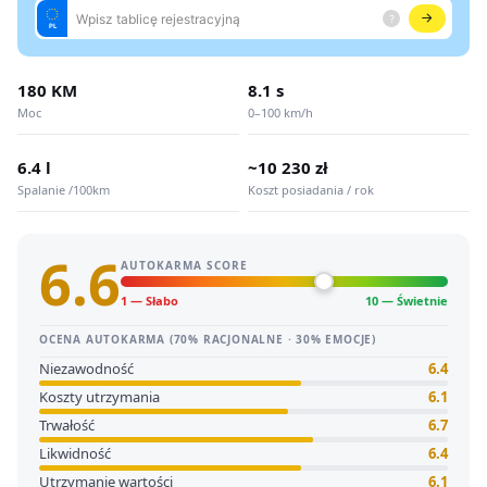
180 KM
8.1 s
Moc
0–100 km/h
6.4 l
~10 230 zł
Spalanie /100km
Koszt posiadania / rok
6.6
AUTOKARMA SCORE
1 — Słabo
10 — Świetnie
OCENA AUTOKARMA (70% RACJONALNE · 30% EMOCJE)
Niezawodność
6.4
Koszty utrzymania
6.1
Trwałość
6.7
Likwidność
6.4
Utrzymanie wartości
6.1