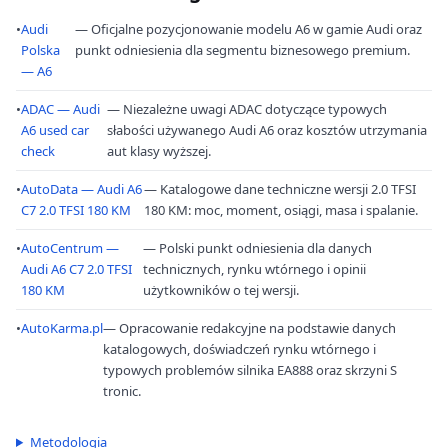
•
Audi
— Oficjalne pozycjonowanie modelu A6 w gamie Audi oraz
Polska
punkt odniesienia dla segmentu biznesowego premium.
— A6
•
ADAC — Audi
— Niezależne uwagi ADAC dotyczące typowych
A6 used car
słabości używanego Audi A6 oraz kosztów utrzymania
check
aut klasy wyższej.
•
AutoData — Audi A6
— Katalogowe dane techniczne wersji 2.0 TFSI
C7 2.0 TFSI 180 KM
180 KM: moc, moment, osiągi, masa i spalanie.
•
AutoCentrum —
— Polski punkt odniesienia dla danych
Audi A6 C7 2.0 TFSI
technicznych, rynku wtórnego i opinii
180 KM
użytkowników o tej wersji.
•
AutoKarma.pl
— Opracowanie redakcyjne na podstawie danych
katalogowych, doświadczeń rynku wtórnego i
typowych problemów silnika EA888 oraz skrzyni S
tronic.
Metodologia