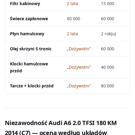
Filtr kabinowy
2 lata
15 000
Świece zapłonowe
60 000
60 000
Płyn hamulcowy
2 lata
2 rok(u)
Olej skrzyni S tronic
„Dożywotni"
60 000
Klocki hamulcowe
„Dożywotni"
40 000
przód
Tarcze + klocki przód
„Dożywotni"
80 000
Niezawodność Audi A6 2.0 TFSI 180 KM
2014 (C7) — ocena według układów