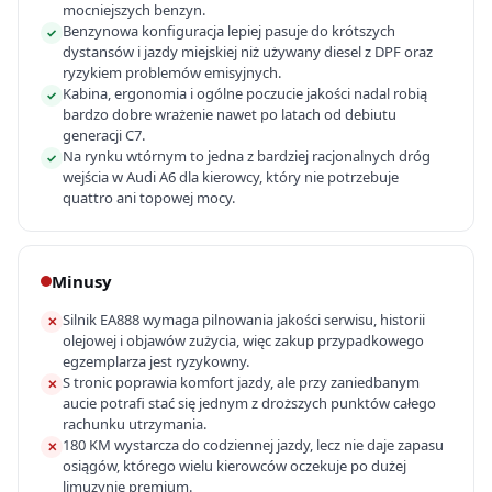
mocniejszych benzyn.
Benzynowa konfiguracja lepiej pasuje do krótszych
✓
dystansów i jazdy miejskiej niż używany diesel z DPF oraz
ryzykiem problemów emisyjnych.
Kabina, ergonomia i ogólne poczucie jakości nadal robią
✓
bardzo dobre wrażenie nawet po latach od debiutu
generacji C7.
Na rynku wtórnym to jedna z bardziej racjonalnych dróg
✓
wejścia w Audi A6 dla kierowcy, który nie potrzebuje
quattro ani topowej mocy.
Minusy
Silnik EA888 wymaga pilnowania jakości serwisu, historii
✕
olejowej i objawów zużycia, więc zakup przypadkowego
egzemplarza jest ryzykowny.
S tronic poprawia komfort jazdy, ale przy zaniedbanym
✕
aucie potrafi stać się jednym z droższych punktów całego
rachunku utrzymania.
180 KM wystarcza do codziennej jazdy, lecz nie daje zapasu
✕
osiągów, którego wielu kierowców oczekuje po dużej
limuzynie premium.