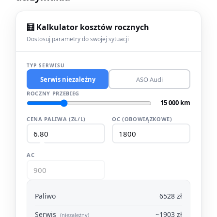
🧮 Kalkulator kosztów rocznych
Dostosuj parametry do swojej sytuacji
TYP SERWISU
Serwis niezależny
ASO Audi
ROCZNY PRZEBIEG
15 000 km
CENA PALIWA (ZŁ/L)
OC (OBOWIĄZKOWE)
AC
Paliwo
6528 zł
Serwis
~1903 zł
(niezależny)