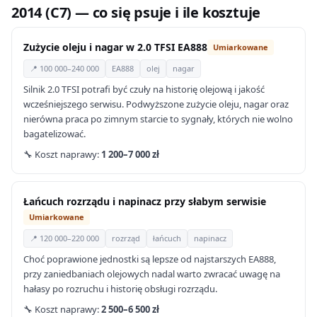
2014 (C7) — co się psuje i ile kosztuje
Zużycie oleju i nagar w 2.0 TFSI EA888
Umiarkowane
📍 100 000–240 000
EA888
olej
nagar
Silnik 2.0 TFSI potrafi być czuły na historię olejową i jakość
wcześniejszego serwisu. Podwyższone zużycie oleju, nagar oraz
nierówna praca po zimnym starcie to sygnały, których nie wolno
bagatelizować.
🔧 Koszt naprawy:
1 200–7 000 zł
Łańcuch rozrządu i napinacz przy słabym serwisie
Umiarkowane
📍 120 000–220 000
rozrząd
łańcuch
napinacz
Choć poprawione jednostki są lepsze od najstarszych EA888,
przy zaniedbaniach olejowych nadal warto zwracać uwagę na
hałasy po rozruchu i historię obsługi rozrządu.
🔧 Koszt naprawy:
2 500–6 500 zł