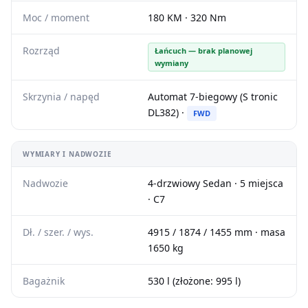
Moc / moment
180 KM · 320 Nm
Rozrząd
Łańcuch — brak planowej
wymiany
Skrzynia / napęd
Automat 7-biegowy (S tronic
DL382) ·
FWD
WYMIARY I NADWOZIE
Nadwozie
4-drzwiowy Sedan · 5 miejsca
· C7
Dł. / szer. / wys.
4915 / 1874 / 1455 mm · masa
1650 kg
Bagażnik
530 l (złożone: 995 l)