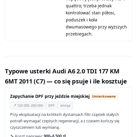
quattro; trzeba jednak
kontrolować stan półosi,
poduszek i koła
dwumasowego przy wyższych
przebiegach.
Typowe usterki Audi A6 2.0 TDI 177 KM
6MT 2011 (C7) — co się psuje i ile kosztuje
Zapychanie DPF przy jeździe miejskiej
Umiarkowane
📍 120 000–260 000
DPF
emisja
Przy eksploatacji na krótkich dystansach filtr cząstek stałych
potrafi wymagać częstych regeneracji, a z czasem kończy się
czyszczeniem lub wymianą.
🔧 Koszt naprawy:
900–6 500 zł