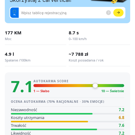
177 KM
8.7 s
Moc
0–100 km/h
4.9 l
~7 788 zł
Spalanie /100km
Koszt posiadania / rok
7.1
AUTOKARMA SCORE
1 — Słabo
10 — Świetnie
OCENA AUTOKARMA (70% RACJONALNE · 30% EMOCJE)
Niezawodność
7.2
Koszty utrzymania
6.8
Trwałość
7.6
Likwidność
7.2