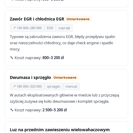
Zawór EGR i chłodnica EGR
Umiarkowane
📍 140 000–280 000
EGR
osprzęt
Typowe są zabrudzenia zaworu EGR, błędy przepływu spalin
oraz nieszczelności chłodnicy, co daje check engine i spadki
mocy.
🔧 Koszt naprawy:
800–3 200 zł
Dwumasa i sprzęgło
Umiarkowane
📍 180 000–320 000
sprzęgło
manual
W autach eksploatowanych głównie w mieście lub z przyczepą
szybciej zużywa się koło dwumasowe i komplet sprzęgła.
🔧 Koszt naprawy:
2 500–5 200 zł
Luz na przednim zawieszeniu wielowahaczowym