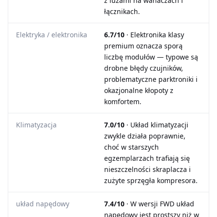
z luzami na wahaczach i
łącznikach.
Elektryka / elektronika
6.7/10
· Elektronika klasy
premium oznacza sporą
liczbę modułów — typowe są
drobne błędy czujników,
problematyczne parktroniki i
okazjonalne kłopoty z
komfortem.
Klimatyzacja
7.0/10
· Układ klimatyzacji
zwykle działa poprawnie,
choć w starszych
egzemplarzach trafiają się
nieszczelności skraplacza i
zużyte sprzęgła kompresora.
układ napędowy
7.4/10
· W wersji FWD układ
napędowy jest prostszy niż w