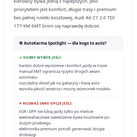
kierowcy bywa jedną z najlepszych. Jeśli
priorytetem jest komfort, długie trasy i premium
bez pełnej ruletki kosztowej, Audi A6 C7 2.0 TDI
177 KM 6MT broni się naprawdę dobrze.
🎯 AutoKarma Spotlight — dla kogo to auto?
✓ DOBRY WYBÓR JEŚLI:
bardzo dobre wyciszenie i komfort jazdy w trasie
manual 6MT ogranicza ryzyko drogich awarii
automatu
oszczędny diesel jak na gabaryty i klasę auta
wysoka jakość wnętrza i mocny wizerunek modelu
✕ ROZWAŻ INNE OPCJE JEŚLI:
EGR i DPF nie lubią jazdy tylko po mieście
wielowahaczowe zawieszenie bywa kosztowne po
dużym przebiegu
elektronika premium potrafi generować drogie
drobiazgi