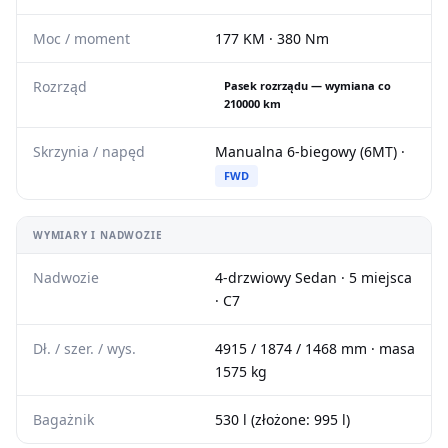
Moc / moment
177 KM · 380 Nm
Rozrząd
Pasek rozrządu — wymiana co
210000 km
Skrzynia / napęd
Manualna 6-biegowy (6MT) ·
FWD
WYMIARY I NADWOZIE
Nadwozie
4-drzwiowy Sedan · 5 miejsca
· C7
Dł. / szer. / wys.
4915 / 1874 / 1468 mm · masa
1575 kg
Bagażnik
530 l (złożone: 995 l)