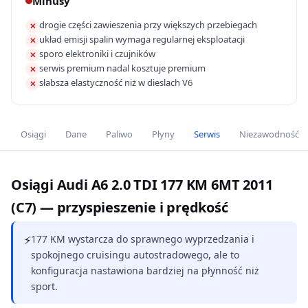
Minusy
drogie części zawieszenia przy większych przebiegach
✕
układ emisji spalin wymaga regularnej eksploatacji
✕
sporo elektroniki i czujników
✕
serwis premium nadal kosztuje premium
✕
słabsza elastyczność niż w dieslach V6
✕
Osiągi
Dane
Paliwo
Płyny
Serwis
Niezawodność
Osiągi Audi A6 2.0 TDI 177 KM 6MT 2011
(C7) — przyspieszenie i prędkość
⚡
177 KM wystarcza do sprawnego wyprzedzania i
spokojnego cruisingu autostradowego, ale to
konfiguracja nastawiona bardziej na płynność niż
sport.