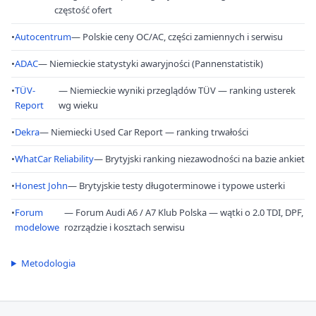
częstość ofert
•
Autocentrum
— Polskie ceny OC/AC, części zamiennych i serwisu
•
ADAC
— Niemieckie statystyki awaryjności (Pannenstatistik)
•
TÜV-
— Niemieckie wyniki przeglądów TÜV — ranking usterek
Report
wg wieku
•
Dekra
— Niemiecki Used Car Report — ranking trwałości
•
WhatCar Reliability
— Brytyjski ranking niezawodności na bazie ankiet
•
Honest John
— Brytyjskie testy długoterminowe i typowe usterki
•
Forum
— Forum Audi A6 / A7 Klub Polska — wątki o 2.0 TDI, DPF,
modelowe
rozrządzie i kosztach serwisu
Metodologia