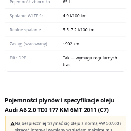
Pojemność zbiornika
65 l
Spalanie WLTP śr.
4.9 l/100 km
Realne spalanie
5.5–7.2 l/100 km
Zasięg (szacowany)
~902 km
Filtr DPF
Tak — wymaga regularnych
tras
Pojemności płynów i specyfikacje oleju
Audi A6 2.0 TDI 177 KM 6MT 2011 (C7)
⚠
Najbezpieczniej trzymać się oleju z normą VW 507.00 i
skracać interwał wymiany względem maksimum z