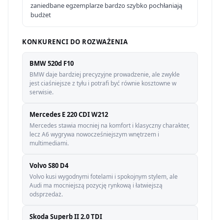
zaniedbane egzemplarze bardzo szybko pochłaniają
budżet
KONKURENCI DO ROZWAŻENIA
BMW 520d F10
BMW daje bardziej precyzyjne prowadzenie, ale zwykle
jest ciaśniejsze z tyłu i potrafi być równie kosztowne w
serwisie.
Mercedes E 220 CDI W212
Mercedes stawia mocniej na komfort i klasyczny charakter,
lecz A6 wygrywa nowocześniejszym wnętrzem i
multimediami.
Volvo S80 D4
Volvo kusi wygodnymi fotelami i spokojnym stylem, ale
Audi ma mocniejszą pozycję rynkową i łatwiejszą
odsprzedaż.
Skoda Superb II 2.0 TDI