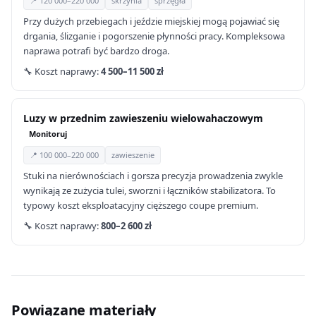
📍 120 000–220 000
skrzynia
sprzęgła
Przy dużych przebiegach i jeździe miejskiej mogą pojawiać się
drgania, ślizganie i pogorszenie płynności pracy. Kompleksowa
naprawa potrafi być bardzo droga.
🔧 Koszt naprawy:
4 500–11 500 zł
Luzy w przednim zawieszeniu wielowahaczowym
Monitoruj
📍 100 000–220 000
zawieszenie
Stuki na nierównościach i gorsza precyzja prowadzenia zwykle
wynikają ze zużycia tulei, sworzni i łączników stabilizatora. To
typowy koszt eksploatacyjny cięższego coupe premium.
🔧 Koszt naprawy:
800–2 600 zł
Powiązane materiały