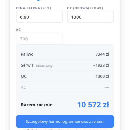
CENA PALIWA (ZŁ/L)
OC (OBOWIĄZKOWE)
AC
Paliwo
7344 zł
Serwis
~1928 zł
(niezależny)
OC
1300 zł
AC
—
10 572 zł
Razem rocznie
Szczegółowy harmonogram serwisu z cenami