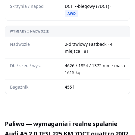
Skrzynia / napęd
DCT 7-biegowy (7DCT) ·
AWD
WYMIARY I NADWOZIE
Nadwozie
2-drzwiowy Fastback · 4
miejsca · 8T
Dł. / szer. / wys.
4626 / 1854 / 1372 mm · masa
1615 kg
Bagażnik
455 l
Paliwo — wymagania i realne spalanie
Audi A5 2.0 TFSI 225 KM 7DCT quattro 2007