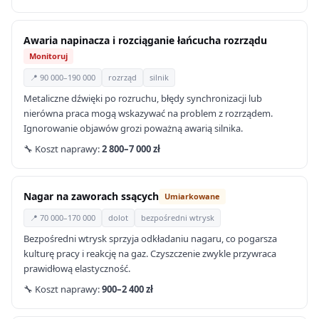
Awaria napinacza i rozciąganie łańcucha rozrządu
Monitoruj
📍 90 000–190 000
rozrząd
silnik
Metaliczne dźwięki po rozruchu, błędy synchronizacji lub
nierówna praca mogą wskazywać na problem z rozrządem.
Ignorowanie objawów grozi poważną awarią silnika.
🔧 Koszt naprawy:
2 800–7 000 zł
Nagar na zaworach ssących
Umiarkowane
📍 70 000–170 000
dolot
bezpośredni wtrysk
Bezpośredni wtrysk sprzyja odkładaniu nagaru, co pogarsza
kulturę pracy i reakcję na gaz. Czyszczenie zwykle przywraca
prawidłową elastyczność.
🔧 Koszt naprawy:
900–2 400 zł