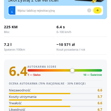
225 KM
6.4 s
Moc
0–100 km/h
7.2 l
~10 571 zł
Spalanie /100km
Koszt posiadania / rok
6.4
AUTOKARMA SCORE
1 — Słabo
10 — Świetnie
OCENA AUTOKARMA (70% RACJONALNE · 30% EMOCJE)
Niezawodność
6.6
Koszty utrzymania
5.7
Trwałość
6.6
Likwidność
6.7