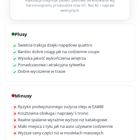
Kalkulacja obejmuje paliwo, planowe serwisowanie wg
harmonogramu producenta oraz OC. Bez AC i napraw
awaryjnych.
Plusy
Świetna trakcja dzięki napędowi quattro
✓
Bardzo dobre osiągi jak na codzienne coupe
✓
Wysoka jakość wykończenia wnętrza
✓
Ponadczasowa i atrakcyjna sylwetka
✓
Dobre wyciszenie w trasie
✓
Minusy
Ryzyko podwyższonego zużycia oleju w EA888
✕
Kosztowna obsługa i naprawy S tronic
✕
Realne spalanie wyraźnie wyższe niż katalogowe
✕
Mało miejsca z tyłu jak na auto używane codziennie
✕
Wyższe ceny części niż w modelach masowych
✕