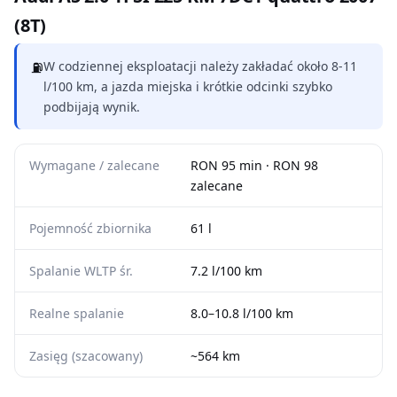
(8T)
⛽
W codziennej eksploatacji należy zakładać około 8-11
l/100 km, a jazda miejska i krótkie odcinki szybko
podbijają wynik.
Wymagane / zalecane
RON 95 min · RON 98
zalecane
Pojemność zbiornika
61 l
Spalanie WLTP śr.
7.2 l/100 km
Realne spalanie
8.0–10.8 l/100 km
Zasięg (szacowany)
~564 km