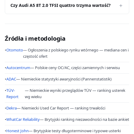
Czy Audi A5 8T 2.0 TFSI quattro trzyma wartość?
Źródła i metodologia
•
Otomoto
— Ogłoszenia z polskiego rynku wtórnego — mediana cen i
częstość ofert
•
Autocentrum
— Polskie ceny OC/AC, części zamiennych i serwisu
•
ADAC
— Niemieckie statystyki awaryjności (Pannenstatistik)
•
TÜV-
— Niemieckie wyniki przeglądów TÜV — ranking usterek
Report
wg wieku
•
Dekra
— Niemiecki Used Car Report — ranking trwałości
•
WhatCar Reliability
— Brytyjski ranking niezawodności na bazie ankiet
•
Honest John
— Brytyjskie testy długoterminowe i typowe usterki