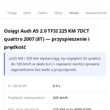
Osiągi
Dane
Paliwo
Płyny
Serwis
Niezawodność
Osiągi Audi A5 2.0 TFSI 225 KM 7DCT
quattro 2007 (8T) — przyspieszenie i
prędkość
⚡
225 KM i 350 Nm wystarczają, by rozpędzić A5 quattro
do 100 km/h w około 6,4 s i zapewnić bardzo sprawne
wyprzedzanie bez walki o przyczepność.
0–100 km/h
6.4 s
Prędkość maksymalna
245 km/h
Moc przy obrotach
225 KM przy 4500-6200