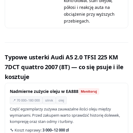
kontrolować stan olejów,
półosi i reakcję auta na
obciążenie przy wyższych
przebiegach.
Typowe usterki Audi A5 2.0 TFSI 225 KM
7DCT quattro 2007 (8T) — co się psuje i ile
kosztuje
Nadmierne zużycie oleju w EA888
Monitoruj
📍 70 000–180 000
silnik
olej
Część egzemplarzy zużywa zauważalne ilości oleju między
wymianami. Przed zakupem warto sprawdzić historię dolewek,
kompresję oraz stan odmy i turbiny.
🔧 Koszt naprawy:
3 000–12 000 zł