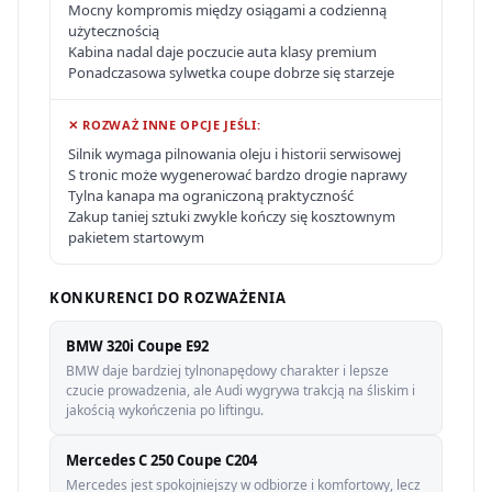
Mocny kompromis między osiągami a codzienną
użytecznością
Kabina nadal daje poczucie auta klasy premium
Ponadczasowa sylwetka coupe dobrze się starzeje
✕ ROZWAŻ INNE OPCJE JEŚLI:
Silnik wymaga pilnowania oleju i historii serwisowej
S tronic może wygenerować bardzo drogie naprawy
Tylna kanapa ma ograniczoną praktyczność
Zakup taniej sztuki zwykle kończy się kosztownym
pakietem startowym
KONKURENCI DO ROZWAŻENIA
BMW 320i Coupe E92
BMW daje bardziej tylnonapędowy charakter i lepsze
czucie prowadzenia, ale Audi wygrywa trakcją na śliskim i
jakością wykończenia po liftingu.
Mercedes C 250 Coupe C204
Mercedes jest spokojniejszy w odbiorze i komfortowy, lecz