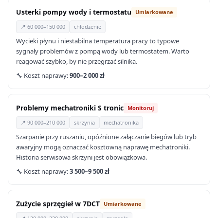
Usterki pompy wody i termostatu
Umiarkowane
📍 60 000–150 000
chłodzenie
Wycieki płynu i niestabilna temperatura pracy to typowe
sygnały problemów z pompą wody lub termostatem. Warto
reagować szybko, by nie przegrzać silnika.
🔧 Koszt naprawy:
900–2 000 zł
Problemy mechatroniki S tronic
Monitoruj
📍 90 000–210 000
skrzynia
mechatronika
Szarpanie przy ruszaniu, opóźnione załączanie biegów lub tryb
awaryjny mogą oznaczać kosztowną naprawę mechatroniki.
Historia serwisowa skrzyni jest obowiązkowa.
🔧 Koszt naprawy:
3 500–9 500 zł
Zużycie sprzęgieł w 7DCT
Umiarkowane