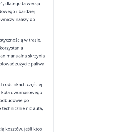
4, dlatego ta wersja
dowego i bardziej
rowniczy należy do
tycznością w trasie.
korzystania
ian manualna skrzynia
olować zużycie paliwa
ch odcinkach częściej
ła, koła dwumasowego
 w odbudowie po
technicznie niż auta,
 kosztów. Jeśli ktoś