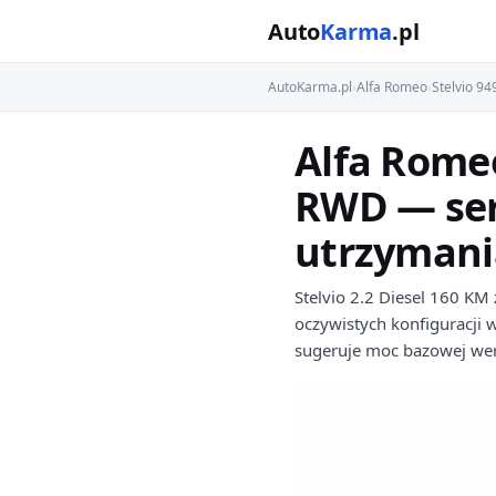
Auto
Karma
.pl
AutoKarma.pl
›
Alfa Romeo
›
Stelvio 9
Alfa Romeo
RWD — ser
utrzymani
Stelvio 2.2 Diesel 160 KM 
oczywistych konfiguracji 
sugeruje moc bazowej wer