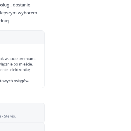
sługi, dostanie
j, lepszym wyborem
dniej.
 jak w aucie premium.
yłącznie po mieście.
nie i elektronikę
ortowych osiągów.
k Stelvio.