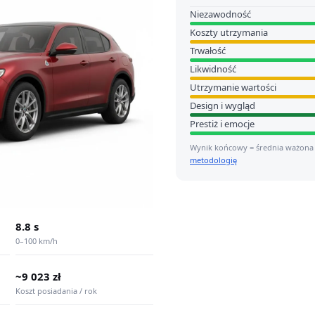
Niezawodność
Koszty utrzymania
Trwałość
Likwidność
Utrzymanie wartości
Design i wygląd
Prestiż i emocje
Wynik końcowy = średnia ważona
metodologię
8.8 s
0–100 km/h
~9 023 zł
Koszt posiadania / rok