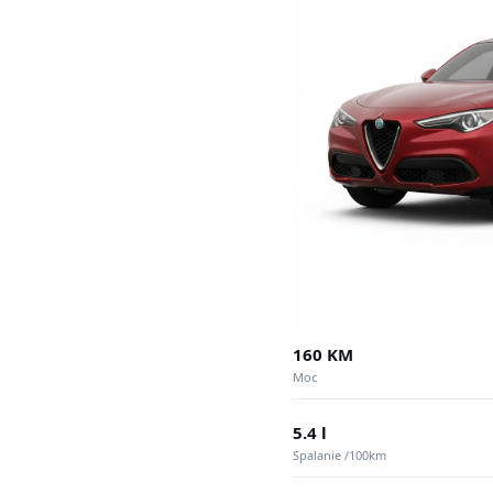
160 KM
Moc
5.4 l
Spalanie /100km