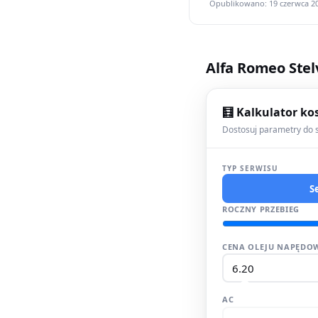
Opublikowano: 19 czerwca 20
Alfa Romeo Stel
🧮 Kalkulator ko
Dostosuj parametry do s
TYP SERWISU
S
ROCZNY PRZEBIEG
CENA OLEJU NAPĘDOW
AC