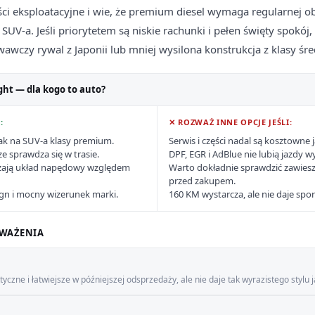
ści eksploatacyjne i wie, że premium diesel wymaga regularnej ob
SUV-a. Jeśli priorytetem są niskie rachunki i pełen święty spokó
awczy rywal z Japonii lub mniej wysilona konstrukcja z klasy śre
ght — dla kogo to auto?
:
✕ ROZWAŻ INNE OPCJE JEŚLI:
ak na SUV-a klasy premium.
Serwis i części nadal są kosztowne
e sprawdza się w trasie.
DPF, EGR i AdBlue nie lubią jazdy w
zają układ napędowy względem
Warto dokładnie sprawdzić zawiesze
przed zakupem.
ign i mocny wizerunek marki.
160 KM wystarcza, ale nie daje sp
WAŻENIA
zne i łatwiejsze w późniejszej odsprzedaży, ale nie daje tak wyrazistego stylu ja