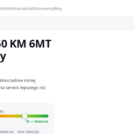
rki
Silniki
Narzędzia
Dokumenty
Blog
160 KM 6MT
ty
jednocześnie mniej
na serwis lepszego niż
RE
10 — Świetnie
ONALNE · 30% EMOCJE)