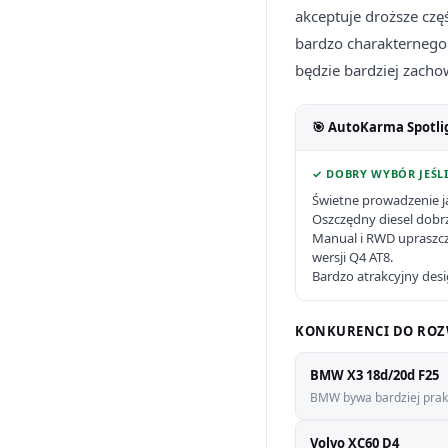
akceptuje droższe czę
bardzo charakternego 
będzie bardziej zachow
🎯 AutoKarma Spotli
✓ DOBRY WYBÓR JEŚLI
Świetne prowadzenie j
Oszczędny diesel dobrz
Manual i RWD upraszc
wersji Q4 AT8.
Bardzo atrakcyjny des
KONKURENCI DO ROZ
BMW X3 18d/20d F25
BMW bywa bardziej praktyc
Volvo XC60 D4