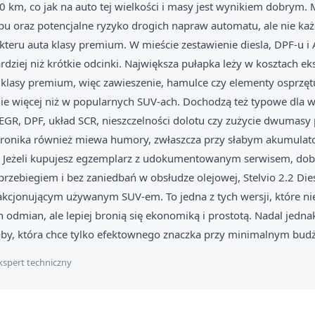
00 km, co jak na auto tej wielkości i masy jest wynikiem dobrym.
pu oraz potencjalne ryzyko drogich napraw automatu, ale nie k
teru auta klasy premium. W mieście zestawienie diesla, DPF-u i 
rdziej niż krótkie odcinki. Największa pułapka leży w kosztach eks
klasy premium, więc zawieszenie, hamulce czy elementy osprzętu
ie więcej niż w popularnych SUV-ach. Dochodzą też typowe dla 
: EGR, DPF, układ SCR, nieszczelności dolotu czy zużycie dwumasy
tronika również miewa humory, zwłaszcza przy słabym akumulat
. Jeżeli kupujesz egzemplarz z udokumentowanym serwisem, dob
zebiegiem i bez zaniedbań w obsłudze olejowej, Stelvio 2.2 Di
akcjonującym używanym SUV-em. To jedna z tych wersji, które ni
odmian, ale lepiej bronią się ekonomiką i prostotą. Nadal jednak 
by, która chce tylko efektownego znaczka przy minimalnym budż
kspert techniczny