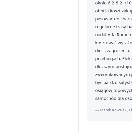
około 6,2-8,2 l/1
obniża koszt zaku
pasować do charak
regularne trasy ba
nadal Alfa Romeo 
kosztować wyraźn
diesli zagrożenia
przebiegach. Elek
dłuższym postoju
zweryfikowanym pr
być bardzo satysf
osiągów topowych 
samochód dla oso
— Marek Kowalski, E