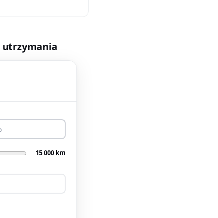
t utrzymania
o
15 000 km