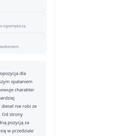
go egzemplarza.
rowadzeniem.
opozycja dla
ejszym spalaniem
owuje charakter
ardziej
iesel nie robi ze
. Od strony
ną pozycją za
się w przedziale