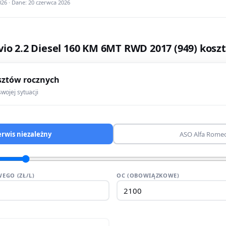
26 · Dane: 20 czerwca 2026
vio 2.2 Diesel 160 KM 6MT RWD 2017 (949) kosz
sztów rocznych
wojej sytuacji
erwis niezależny
ASO Alfa Rome
EGO (ZŁ/L)
OC (OBOWIĄZKOWE)