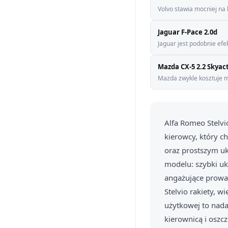
Volvo stawia mocniej na k
Jaguar F-Pace 2.0d
Jaguar jest podobnie ef
Mazda CX-5 2.2 Skyac
Mazda zwykle kosztuje mn
Alfa Romeo Stelvi
kierowcy, który c
oraz prostszym u
modelu: szybki uk
angażujące prowad
Stelvio rakiety, 
użytkowej to nad
kierownicą i oszc