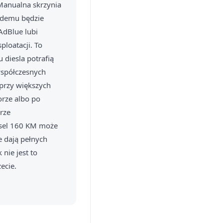
 Manualna skrzynia
ażdemu będzie
AdBlue lubi
ploatacji. To
 diesla potrafią
współczesnych
 przy większych
orze albo po
rze
esel 160 KM może
e dają pełnych
nie jest to
ecie.