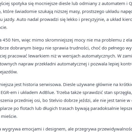
ciej spotyka się mocniejsze diesle lub odmiany z automatem i Q
b, które świadomie szukają niższej masy, prostszego układu napę
 jazdy. Auto nadal prowadzi się lekko i precyzyjnie, a układ kie
cie.
ja 450 Nm, więc mimo skromniejszej mocy nie ma problemu z elas
brze dobranym biegu nie sprawia trudności, choć do pełnego wy
ęściej pracować lewarkiem niż w wersjach automatycznych. W zam
townych napraw przekładni automatycznej i pozwala lepiej kontr
zejazdów.
iejsza jest historia serwisowa. Diesle używane głównie na krótki
 EGR-em i układem AdBlue. Trzeba także sprawdzić stan sprzęg
enia przedniej osi, bo Stelvio dobrze jeździ, ale nie jest tanie
larze po flotach lub długich trasach bywają paradoksalnie lepsze 
 mieście.
fa wygrywa emocjami i designem, ale przegrywa przewidywalnością