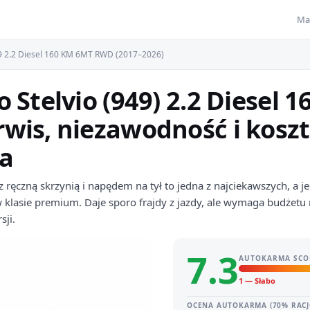
Ma
49 2.2 Diesel 160 KM 6MT RWD (2017–2026)
 Stelvio (949) 2.2 Diesel 
wis, niezawodność i kosz
a
z ręczną skrzynią i napędem na tył to jedna z najciekawszych, a 
w klasie premium. Daje sporo frajdy z jazdy, ale wymaga budżetu 
sji.
7.3
AUTOKARMA SCO
1 — Słabo
OCENA AUTOKARMA (70% RACJ