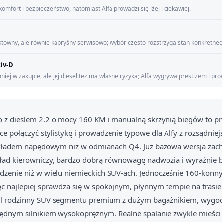
omfort i bezpieczeństwo, natomiast Alfa prowadzi się lżej i ciekawiej.
ektowny, ale równie kapryśny serwisowo; wybór często rozstrzyga stan konkretne
tiv-D
iej w zakupie, ale jej diesel też ma własne ryzyka; Alfa wygrywa prestiżem i p
o z dieslem 2.2 o mocy 160 KM i manualną skrzynią biegów to pr
hce połączyć stylistykę i prowadzenie typowe dla Alfy z rozsądni
kładem napędowym niż w odmianach Q4. Już bazowa wersja zach
ład kierowniczy, bardzo dobrą równowagę nadwozia i wyraźnie b
zenie niż w wielu niemieckich SUV-ach. Jednocześnie 160-konny d
więc najlepiej sprawdza się w spokojnym, płynnym tempie na trasie
al rodzinny SUV segmentu premium z dużym bagażnikiem, wygod
zędnym silnikiem wysokoprężnym. Realne spalanie zwykle mieści 