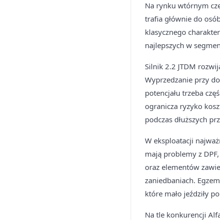
Na rynku wtórnym częś
trafia głównie do osó
klasycznego charakteru
najlepszych w segmen
Silnik 2.2 JTDM rozwi
Wyprzedzanie przy do
potencjału trzeba cz
ogranicza ryzyko kosz
podczas dłuższych pr
W eksploatacji najważn
mają problemy z DPF,
oraz elementów zawiesz
zaniedbaniach. Egzemp
które mało jeździły po
Na tle konkurencji Al