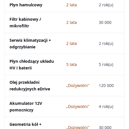
Płyn hamulcowy
2 lata
2 rok(u)
Filtr kabinowy /
2 lata
30 000
mikrofiltr
Serwis klimatyzacji +
2 lata
2 rok(u)
odgrzybianie
Płyn chłodzący układu
5 lata
5 rok(u)
HV i baterii
Olej przekładni
„Dożywotni"
120 000
redukcyjnych eDrive
Akumulator 12V
„Dożywotni"
4 rok(u)
pomocniczy
Geometria kół +
„Dożywotni"
30 000