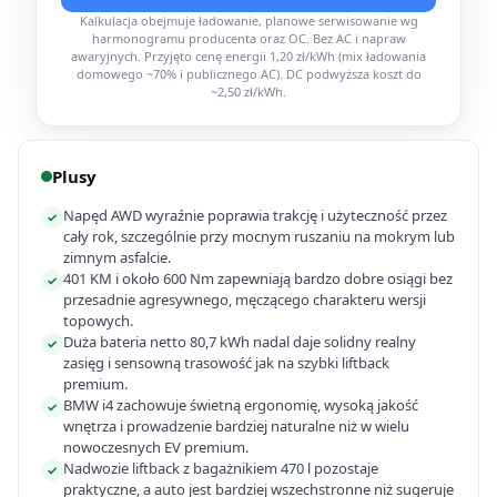
Kalkulacja obejmuje ładowanie, planowe serwisowanie wg
harmonogramu producenta oraz OC. Bez AC i napraw
awaryjnych. Przyjęto cenę energii 1,20 zł/kWh (mix ładowania
domowego ~70% i publicznego AC). DC podwyższa koszt do
~2,50 zł/kWh.
Plusy
Napęd AWD wyraźnie poprawia trakcję i użyteczność przez
✓
cały rok, szczególnie przy mocnym ruszaniu na mokrym lub
zimnym asfalcie.
401 KM i około 600 Nm zapewniają bardzo dobre osiągi bez
✓
przesadnie agresywnego, męczącego charakteru wersji
topowych.
Duża bateria netto 80,7 kWh nadal daje solidny realny
✓
zasięg i sensowną trasowość jak na szybki liftback
premium.
BMW i4 zachowuje świetną ergonomię, wysoką jakość
✓
wnętrza i prowadzenie bardziej naturalne niż w wielu
nowoczesnych EV premium.
Nadwozie liftback z bagażnikiem 470 l pozostaje
✓
praktyczne, a auto jest bardziej wszechstronne niż sugeruje