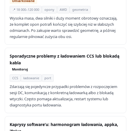
Umiarkowane
📍 18 000–120 000
opony
AWD
geometria
Wysoka masa, dwa silniki i duży moment obrotowy oznaczają,
że komplet opon potrafi kończyć się szybciej niż w słabszych
odmianach. Po zakupie warto sprawdzić geometrię, a później
regularnie pilnować zużycia obu osi.
Sporadyczne problemy z ładowaniem CCS lub blokadą
kabla
Monitoruj
CCS
ładowanie
port
Zdarzają się pojedyncze przypadki problemów z rozpoczęciem
sesji DC, komunikacją z konkretną ładowarką albo z blokadą
wtyczki. Często pomaga aktualizacja, restart systemu lub
diagnostyka portu ładowania.
Kaprysy software’u: harmonogram ładowania, appka,