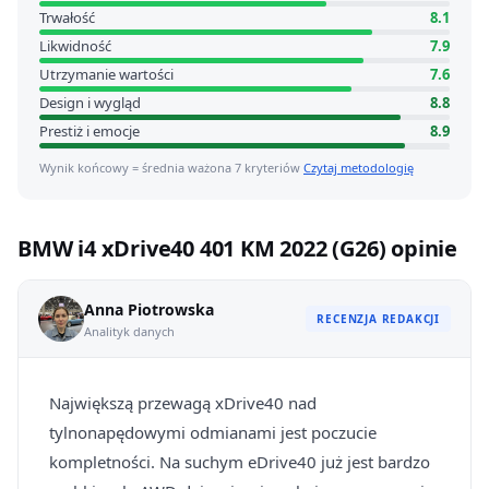
Trwałość
8.1
Likwidność
7.9
Utrzymanie wartości
7.6
Design i wygląd
8.8
Prestiż i emocje
8.9
Wynik końcowy = średnia ważona 7 kryteriów
Czytaj metodologię
BMW i4 xDrive40 401 KM 2022 (G26) opinie
Anna Piotrowska
RECENZJA REDAKCJI
Analityk danych
Największą przewagą xDrive40 nad
tylnonapędowymi odmianami jest poczucie
kompletności. Na suchym eDrive40 już jest bardzo