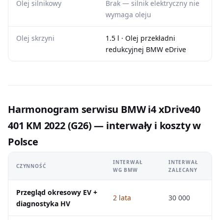
Olej silnikowy
Brak — silnik elektryczny nie
wymaga oleju
Olej skrzyni
1.5 l · Olej przekładni
redukcyjnej BMW eDrive
Harmonogram serwisu BMW i4 xDrive40
401 KM 2022 (G26) — interwały i koszty w
Polsce
INTERWAŁ
INTERWAŁ
CZYNNOŚĆ
WG BMW
ZALECANY
Przegląd okresowy EV +
2 lata
30 000
diagnostyka HV