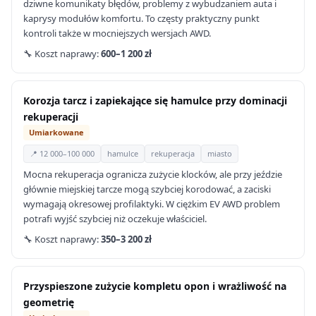
dziwne komunikaty błędów, problemy z wybudzaniem auta i
kaprysy modułów komfortu. To częsty praktyczny punkt
kontroli także w mocniejszych wersjach AWD.
🔧 Koszt naprawy:
600–1 200 zł
Korozja tarcz i zapiekające się hamulce przy dominacji
rekuperacji
Umiarkowane
📍 12 000–100 000
hamulce
rekuperacja
miasto
Mocna rekuperacja ogranicza zużycie klocków, ale przy jeździe
głównie miejskiej tarcze mogą szybciej korodować, a zaciski
wymagają okresowej profilaktyki. W ciężkim EV AWD problem
potrafi wyjść szybciej niż oczekuje właściciel.
🔧 Koszt naprawy:
350–3 200 zł
Przyspieszone zużycie kompletu opon i wrażliwość na
geometrię