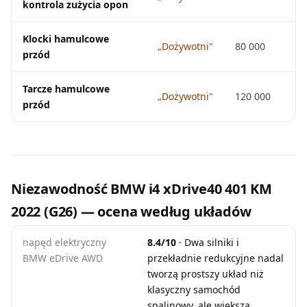
kontrola zużycia opon
Klocki hamulcowe
„Dożywotni"
80 000
przód
Tarcze hamulcowe
„Dożywotni"
120 000
przód
Niezawodność BMW i4 xDrive40 401 KM
2022 (G26) — ocena według układów
napęd elektryczny
8.4/10
· Dwa silniki i
BMW eDrive AWD
przekładnie redukcyjne nadal
tworzą prostszy układ niż
klasyczny samochód
spalinowy, ale większa