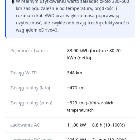
🔋
W realnym użytkowaniu warto zakładać około 380–500
km zasięgu zależnie od temperatury, prędkości i
rozmiaru kół. AWD oraz większa masa poprawiają
użyteczność, ale zwykle odbierają trochę efektywności
względem eDrive40.
Pojemność baterii
83.90 kWh (brutto) · 80.70
kWh (netto)
Zasięg WLTP
548 km
Zasięg realny (lato)
~470 km
Zasięg realny (zima)
~329 km
(–30% w niskich
temperaturach)
Ładowanie AC
11.00 kW · ~8.8 h (10–100%)
Ładowanie DC (max)
205.0 kW · ~31 min (10–80%)