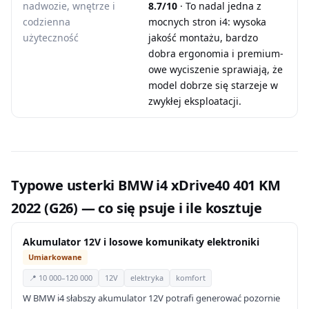
nadwozie, wnętrze i
8.7/10
· To nadal jedna z
codzienna
mocnych stron i4: wysoka
użyteczność
jakość montażu, bardzo
dobra ergonomia i premium-
owe wyciszenie sprawiają, że
model dobrze się starzeje w
zwykłej eksploatacji.
Typowe usterki BMW i4 xDrive40 401 KM
2022 (G26) — co się psuje i ile kosztuje
Akumulator 12V i losowe komunikaty elektroniki
Umiarkowane
📍 10 000–120 000
12V
elektryka
komfort
W BMW i4 słabszy akumulator 12V potrafi generować pozornie