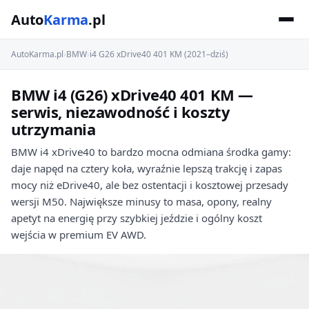
Auto
Karma
.pl
AutoKarma.pl
›
BMW
›
i4 G26 xDrive40 401 KM (2021–dziś)
BMW i4 (G26) xDrive40 401 KM —
serwis, niezawodność i koszty
utrzymania
BMW i4 xDrive40 to bardzo mocna odmiana środka gamy:
daje napęd na cztery koła, wyraźnie lepszą trakcję i zapas
mocy niż eDrive40, ale bez ostentacji i kosztowej przesady
wersji M50. Największe minusy to masa, opony, realny
apetyt na energię przy szybkiej jeździe i ogólny koszt
wejścia w premium EV AWD.