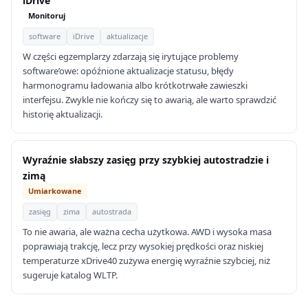
iDrive
Monitoruj
software
iDrive
aktualizacje
W części egzemplarzy zdarzają się irytujące problemy
software’owe: opóźnione aktualizacje statusu, błędy
harmonogramu ładowania albo krótkotrwałe zawieszki
interfejsu. Zwykle nie kończy się to awarią, ale warto sprawdzić
historię aktualizacji.
Wyraźnie słabszy zasięg przy szybkiej autostradzie i
zimą
Umiarkowane
zasięg
zima
autostrada
To nie awaria, ale ważna cecha użytkowa. AWD i wysoka masa
poprawiają trakcję, lecz przy wysokiej prędkości oraz niskiej
temperaturze xDrive40 zużywa energię wyraźnie szybciej, niż
sugeruje katalog WLTP.