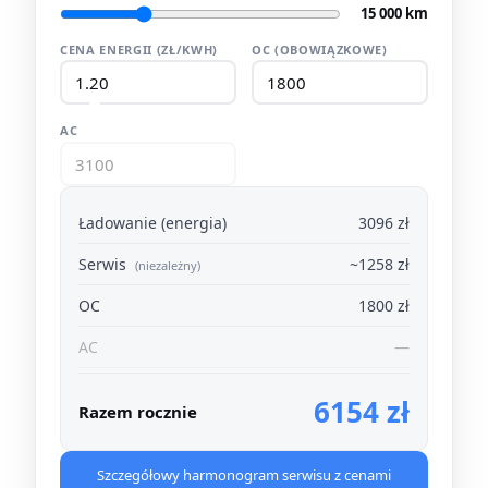
15 000 km
CENA ENERGII (ZŁ/KWH)
OC (OBOWIĄZKOWE)
AC
Ładowanie (energia)
3096 zł
Serwis
~1258 zł
(niezależny)
OC
1800 zł
AC
—
6154 zł
Razem rocznie
Szczegółowy harmonogram serwisu z cenami