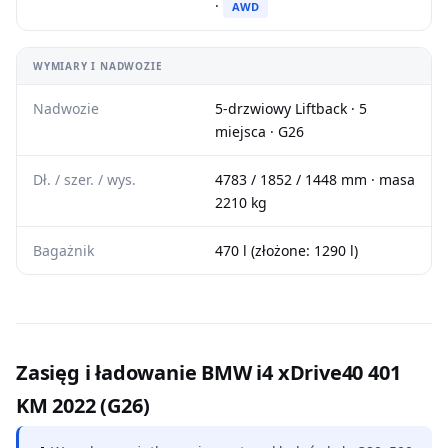
·
AWD
WYMIARY I NADWOZIE
Nadwozie
5-drzwiowy Liftback · 5
miejsca · G26
Dł. / szer. / wys.
4783 / 1852 / 1448 mm · masa
2210 kg
Bagażnik
470 l (złożone: 1290 l)
Zasięg i ładowanie BMW i4 xDrive40 401
KM 2022 (G26)