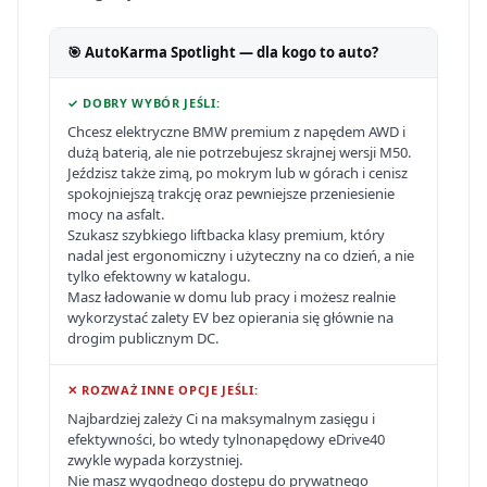
🎯 AutoKarma Spotlight — dla kogo to auto?
✓ DOBRY WYBÓR JEŚLI:
Chcesz elektryczne BMW premium z napędem AWD i
dużą baterią, ale nie potrzebujesz skrajnej wersji M50.
Jeździsz także zimą, po mokrym lub w górach i cenisz
spokojniejszą trakcję oraz pewniejsze przeniesienie
mocy na asfalt.
Szukasz szybkiego liftbacka klasy premium, który
nadal jest ergonomiczny i użyteczny na co dzień, a nie
tylko efektowny w katalogu.
Masz ładowanie w domu lub pracy i możesz realnie
wykorzystać zalety EV bez opierania się głównie na
drogim publicznym DC.
✕ ROZWAŻ INNE OPCJE JEŚLI:
Najbardziej zależy Ci na maksymalnym zasięgu i
efektywności, bo wtedy tylnonapędowy eDrive40
zwykle wypada korzystniej.
Nie masz wygodnego dostępu do prywatnego