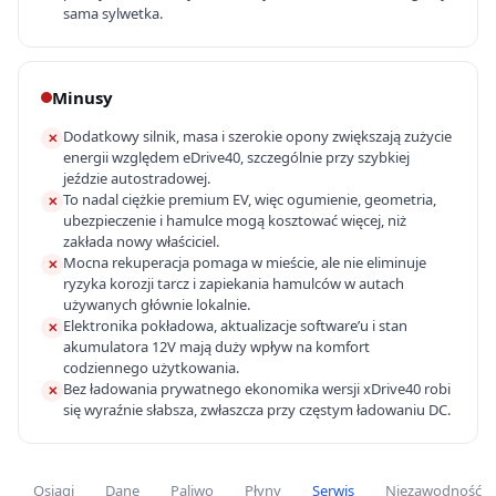
sama sylwetka.
Minusy
Dodatkowy silnik, masa i szerokie opony zwiększają zużycie
✕
energii względem eDrive40, szczególnie przy szybkiej
jeździe autostradowej.
To nadal ciężkie premium EV, więc ogumienie, geometria,
✕
ubezpieczenie i hamulce mogą kosztować więcej, niż
zakłada nowy właściciel.
Mocna rekuperacja pomaga w mieście, ale nie eliminuje
✕
ryzyka korozji tarcz i zapiekania hamulców w autach
używanych głównie lokalnie.
Elektronika pokładowa, aktualizacje software’u i stan
✕
akumulatora 12V mają duży wpływ na komfort
codziennego użytkowania.
Bez ładowania prywatnego ekonomika wersji xDrive40 robi
✕
się wyraźnie słabsza, zwłaszcza przy częstym ładowaniu DC.
Osiągi
Dane
Paliwo
Płyny
Serwis
Niezawodność