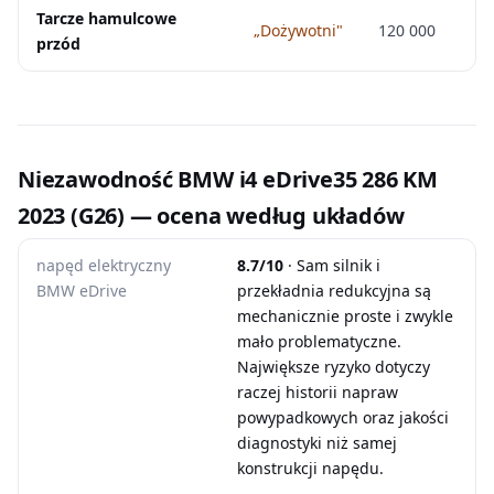
Tarcze hamulcowe
„Dożywotni"
120 000
przód
Niezawodność BMW i4 eDrive35 286 KM
2023 (G26) — ocena według układów
napęd elektryczny
8.7/10
· Sam silnik i
BMW eDrive
przekładnia redukcyjna są
mechanicznie proste i zwykle
mało problematyczne.
Największe ryzyko dotyczy
raczej historii napraw
powypadkowych oraz jakości
diagnostyki niż samej
konstrukcji napędu.