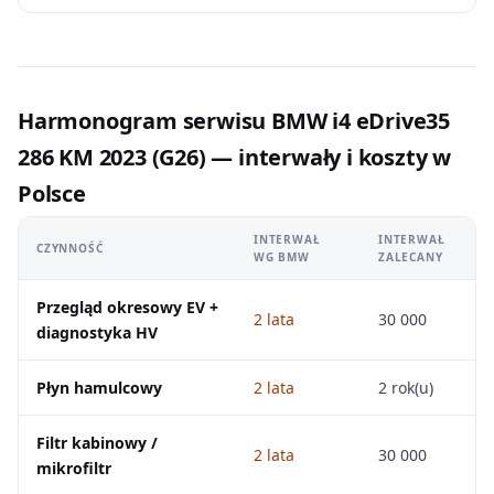
Harmonogram serwisu BMW i4 eDrive35
286 KM 2023 (G26) — interwały i koszty w
Polsce
INTERWAŁ
INTERWAŁ
CZYNNOŚĆ
WG BMW
ZALECANY
Przegląd okresowy EV +
2 lata
30 000
diagnostyka HV
Płyn hamulcowy
2 lata
2 rok(u)
Filtr kabinowy /
2 lata
30 000
mikrofiltr