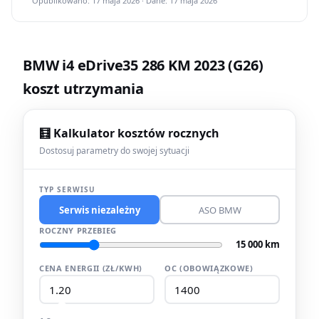
Opublikowano: 17 maja 2026 · Dane: 17 maja 2026
BMW i4 eDrive35 286 KM 2023 (G26)
koszt utrzymania
🧮 Kalkulator kosztów rocznych
Dostosuj parametry do swojej sytuacji
TYP SERWISU
Serwis niezależny
ASO BMW
ROCZNY PRZEBIEG
15 000 km
CENA ENERGII (ZŁ/KWH)
OC (OBOWIĄZKOWE)