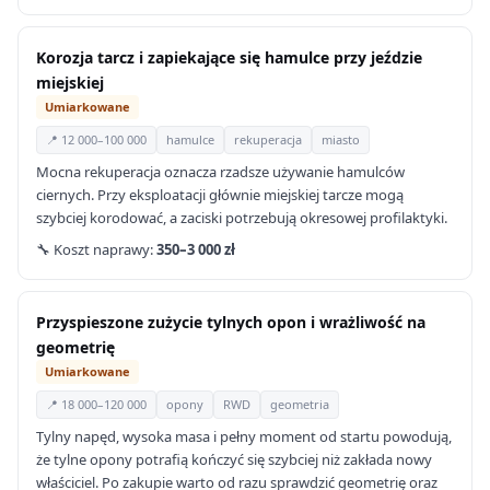
Korozja tarcz i zapiekające się hamulce przy jeździe
miejskiej
Umiarkowane
📍 12 000–100 000
hamulce
rekuperacja
miasto
Mocna rekuperacja oznacza rzadsze używanie hamulców
ciernych. Przy eksploatacji głównie miejskiej tarcze mogą
szybciej korodować, a zaciski potrzebują okresowej profilaktyki.
🔧 Koszt naprawy:
350–3 000 zł
Przyspieszone zużycie tylnych opon i wrażliwość na
geometrię
Umiarkowane
📍 18 000–120 000
opony
RWD
geometria
Tylny napęd, wysoka masa i pełny moment od startu powodują,
że tylne opony potrafią kończyć się szybciej niż zakłada nowy
właściciel. Po zakupie warto od razu sprawdzić geometrię oraz