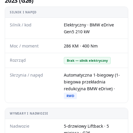
2023 (G26)
SILNIK I NAPĘD
Silnik / kod
Elektryczny · BMW eDrive
Gen5 210 kW
Moc / moment
286 KM · 400 Nm
Rozrząd
Brak — silnik elektryczny
Skrzynia / napęd
Automatyczna 1-biegowy (1-
biegowa przekładnia
redukcyjna BMW eDrive) ·
RWD
WYMIARY I NADWOZIE
Nadwozie
5-drzwiowy Liftback · 5
miejsca · G26