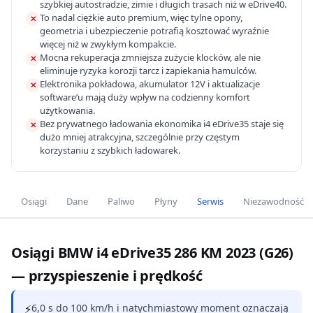
szybkiej autostradzie, zimie i długich trasach niż w eDrive40.
To nadal ciężkie auto premium, więc tylne opony,
✕
geometria i ubezpieczenie potrafią kosztować wyraźnie
więcej niż w zwykłym kompakcie.
Mocna rekuperacja zmniejsza zużycie klocków, ale nie
✕
eliminuje ryzyka korozji tarcz i zapiekania hamulców.
Elektronika pokładowa, akumulator 12V i aktualizacje
✕
software’u mają duży wpływ na codzienny komfort
użytkowania.
Bez prywatnego ładowania ekonomika i4 eDrive35 staje się
✕
dużo mniej atrakcyjna, szczególnie przy częstym
korzystaniu z szybkich ładowarek.
Osiągi
Dane
Paliwo
Płyny
Serwis
Niezawodność
Osiągi BMW i4 eDrive35 286 KM 2023 (G26)
— przyspieszenie i prędkość
⚡
6,0 s do 100 km/h i natychmiastowy moment oznaczają