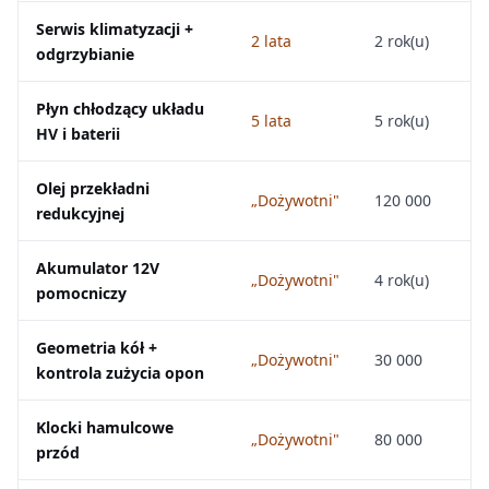
Serwis klimatyzacji +
2 lata
2 rok(u)
odgrzybianie
Płyn chłodzący układu
5 lata
5 rok(u)
HV i baterii
Olej przekładni
„Dożywotni"
120 000
redukcyjnej
Akumulator 12V
„Dożywotni"
4 rok(u)
pomocniczy
Geometria kół +
„Dożywotni"
30 000
kontrola zużycia opon
Klocki hamulcowe
„Dożywotni"
80 000
przód