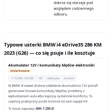
dobrze się starzeje pod
względem codziennego
odbioru.
Typowe usterki BMW i4 eDrive35 286 KM
2023 (G26) — co się psuje i ile kosztuje
Akumulator 12V i komunikaty błędów elektroniki
Umiarkowane
📍 10 000–120 000
12V
elektryka
komfort
W BMW i4 nawet drobne osłabienie akumulatora 12V potrafi
generować losowe komunikaty błędów, problemy z
wybudzaniem auta albo kaprysy systemów komfortu. To
częstszy praktyczny punkt kontroli niż sam napęd HV.
🔧 Koszt naprawy:
600–1 200 zł