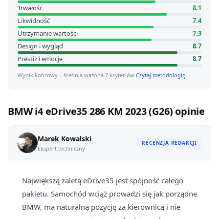
Trwałość
8.1
Likwidność
7.4
Utrzymanie wartości
7.3
Design i wygląd
8.7
Prestiż i emocje
8.7
Wynik końcowy = średnia ważona 7 kryteriów
Czytaj metodologię
BMW i4 eDrive35 286 KM 2023 (G26) opinie
Marek Kowalski
RECENZJA REDAKCJI
Ekspert techniczny
Największą zaletą eDrive35 jest spójność całego
pakietu. Samochód wciąż prowadzi się jak porządne
BMW, ma naturalną pozycję za kierownicą i nie