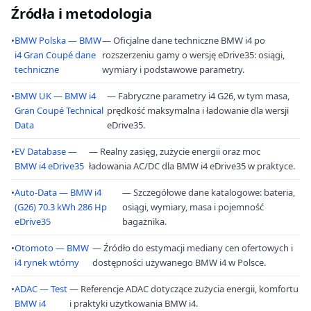
Źródła i metodologia
•
BMW Polska — BMW
— Oficjalne dane techniczne BMW i4 po
i4 Gran Coupé dane
rozszerzeniu gamy o wersję eDrive35: osiągi,
techniczne
wymiary i podstawowe parametry.
•
BMW UK — BMW i4
— Fabryczne parametry i4 G26, w tym masa,
Gran Coupé Technical
prędkość maksymalna i ładowanie dla wersji
Data
eDrive35.
•
EV Database —
— Realny zasięg, zużycie energii oraz moc
BMW i4 eDrive35
ładowania AC/DC dla BMW i4 eDrive35 w praktyce.
•
Auto-Data — BMW i4
— Szczegółowe dane katalogowe: bateria,
(G26) 70.3 kWh 286 Hp
osiągi, wymiary, masa i pojemność
eDrive35
bagażnika.
•
Otomoto — BMW
— Źródło do estymacji mediany cen ofertowych i
i4 rynek wtórny
dostępności używanego BMW i4 w Polsce.
•
ADAC — Test
— Referencje ADAC dotyczące zużycia energii, komfortu
BMW i4
i praktyki użytkowania BMW i4.