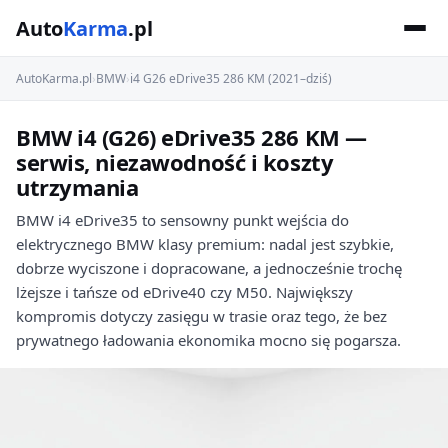
Auto
Karma
.pl
AutoKarma.pl
›
BMW
›
i4 G26 eDrive35 286 KM (2021–dziś)
BMW i4 (G26) eDrive35 286 KM —
serwis, niezawodność i koszty
utrzymania
BMW i4 eDrive35 to sensowny punkt wejścia do
elektrycznego BMW klasy premium: nadal jest szybkie,
dobrze wyciszone i dopracowane, a jednocześnie trochę
lżejsze i tańsze od eDrive40 czy M50. Największy
kompromis dotyczy zasięgu w trasie oraz tego, że bez
prywatnego ładowania ekonomika mocno się pogarsza.