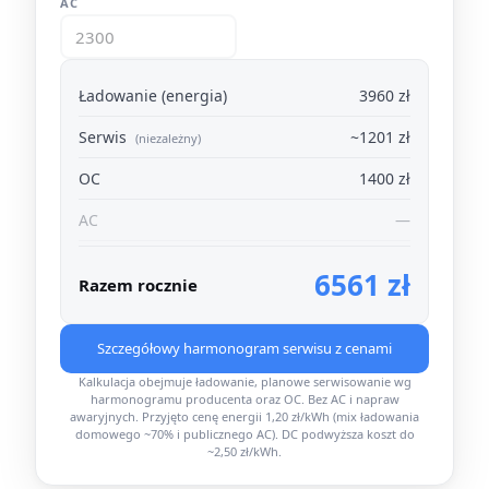
AC
Ładowanie (energia)
3960 zł
Serwis
~1201 zł
(niezależny)
OC
1400 zł
AC
—
6561 zł
Razem rocznie
Szczegółowy harmonogram serwisu z cenami
Kalkulacja obejmuje ładowanie, planowe serwisowanie wg
harmonogramu producenta oraz OC. Bez AC i napraw
awaryjnych. Przyjęto cenę energii 1,20 zł/kWh (mix ładowania
domowego ~70% i publicznego AC). DC podwyższa koszt do
~2,50 zł/kWh.