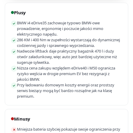
Plusy
BMW i4 eDrive35 zachowuje typowo BMW-owe
✓
prowadzenie, ergonomię i poczucie jakości mimo
elektrycznego napędu.
286 KM i 400 Nm w zupełności wystarczają do dynamicznej
✓
codziennej jazdy i sprawnego wyprzedzania.
Nadwozie liftback daje praktyczny bagażnik 470 l i duży
✓
otwór załadunkowy, więc auto jest bardziej użyteczne niż
sugeruje sylwetka.
Niższa cena zakupu względem eDrive40 i M50 ogranicza
✓
ryzyko wejścia w drogie premium EV bez rezygnacji z
jakości BMW.
Przy ładowaniu domowym koszty energii oraz prostszy
✓
serwis bieżący mogą być bardzo rozsądne jak na klasę
premium.
Minusy
Mniejsza bateria szybciej pokazuje swoje ograniczenia przy
✕