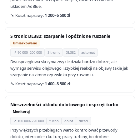
układem AdBlue.
🔧 Koszt naprawy:
1 200–6 500 zł
S tronic DL382: szarpanie i opóźnione ruszanie
Umiarkowane
📍 90 000–200 000
S tronic
DL382
automat
Dwusprzęgłowa skrzynia zwykle działa bardzo dobrze, ale
wymaga serwisu olejowego i szybkiej reakcji na objawy takie jak
szarpanie na zimno czy zwłoka przy ruszaniu.
🔧 Koszt naprawy:
1 400–8 500 zł
Nieszczelności układu dolotowego i osprzęt turbo
Monitoruj
📍 100 000–220 000
turbo
dolot
diesel
Przy większych przebiegach warto kontrolować przewody
dolotu, intercooler i kulturę pracy turbiny, bo drobne