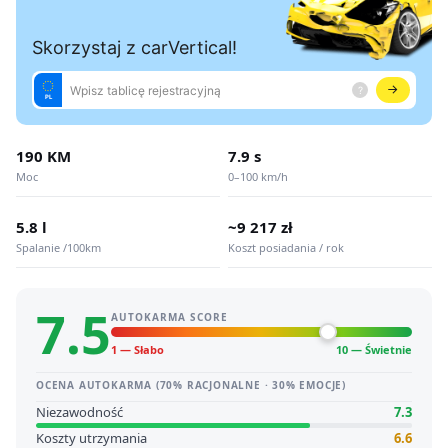
190 KM
7.9 s
Moc
0–100 km/h
5.8 l
~9 217 zł
Spalanie /100km
Koszt posiadania / rok
7.5
AUTOKARMA SCORE
1 — Słabo
10 — Świetnie
OCENA AUTOKARMA (70% RACJONALNE · 30% EMOCJE)
Niezawodność
7.3
Koszty utrzymania
6.6