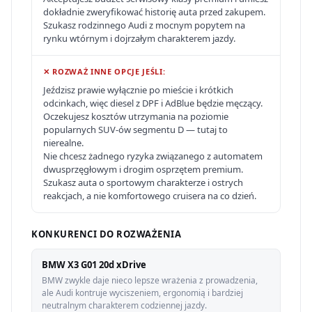
dokładnie zweryfikować historię auta przed zakupem.
Szukasz rodzinnego Audi z mocnym popytem na
rynku wtórnym i dojrzałym charakterem jazdy.
✕ ROZWAŻ INNE OPCJE JEŚLI:
Jeździsz prawie wyłącznie po mieście i krótkich
odcinkach, więc diesel z DPF i AdBlue będzie męczący.
Oczekujesz kosztów utrzymania na poziomie
popularnych SUV-ów segmentu D — tutaj to
nierealne.
Nie chcesz żadnego ryzyka związanego z automatem
dwusprzęgłowym i drogim osprzętem premium.
Szukasz auta o sportowym charakterze i ostrych
reakcjach, a nie komfortowego cruisera na co dzień.
KONKURENCI DO ROZWAŻENIA
BMW X3 G01 20d xDrive
BMW zwykle daje nieco lepsze wrażenia z prowadzenia,
ale Audi kontruje wyciszeniem, ergonomią i bardziej
neutralnym charakterem codziennej jazdy.