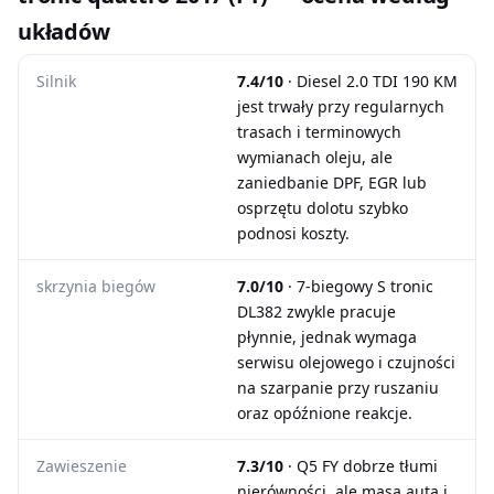
układów
Silnik
7.4/10
· Diesel 2.0 TDI 190 KM
jest trwały przy regularnych
trasach i terminowych
wymianach oleju, ale
zaniedbanie DPF, EGR lub
osprzętu dolotu szybko
podnosi koszty.
skrzynia biegów
7.0/10
· 7-biegowy S tronic
DL382 zwykle pracuje
płynnie, jednak wymaga
serwisu olejowego i czujności
na szarpanie przy ruszaniu
oraz opóźnione reakcje.
Zawieszenie
7.3/10
· Q5 FY dobrze tłumi
nierówności, ale masa auta i