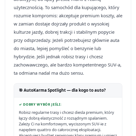
użytecznością. To samochód dla kupującego, który
rozumie kompromis: akceptuje premium koszty, ale
w zamian dostaje dojrzały produkt o wysokiej
kulturze jazdy, dobrej trakcji i stabilnym popycie
przy odsprzedaży. Jeżeli potrzebujesz głównie auta
do miasta, lepiej pomyśleć o benzynie lub
hybrydzie. Jeśli jednak robisz trasy i chcesz
zachowawczego, ale bardzo kompetentnego SUV-a,
ta odmiana nadal ma dużo sensu.
🎯 AutoKarma Spotlight — dla kogo to auto?
✓ DOBRY WYBÓR JEŚLI:
Robisz regularne trasy i chcesz diesla premium, który
łączy dobrą elastyczność z rozsądnym spalaniem.
Zależy Ci na komfortowym, wyciszonym SUV-ie z
napędem quattro do całorocznej eksploatacji.
Akceptujesz budżet serwisowy klasy premium i umiesz