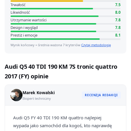
Trwałość
7.5
Likwidność
8.0
Utrzymanie wartości
7.8
Design i wygląd
7.8
Prestiż i emocje
8.1
Wynik końcowy = średnia ważona 7 kryteriów
Czytaj metodologię
Audi Q5 40 TDI 190 KM 7S tronic quattro
2017 (FY) opinie
Marek Kowalski
RECENZJA REDAKCJI
Ekspert techniczny
Audi Q5 FY 40 TDI 190 KM quattro najlepiej
wypada jako samochód dla kogoś, kto naprawdę