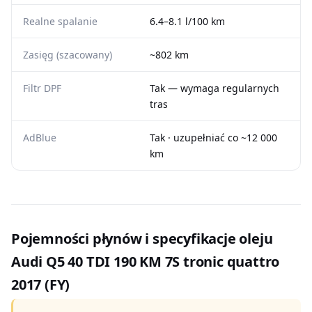
Realne spalanie
6.4–8.1 l/100 km
Zasięg (szacowany)
~802 km
Filtr DPF
Tak — wymaga regularnych
tras
AdBlue
Tak · uzupełniać co ~12 000
km
Pojemności płynów i specyfikacje oleju
Audi Q5 40 TDI 190 KM 7S tronic quattro
2017 (FY)