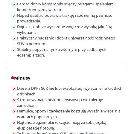
Bardzo dobry kompromis między osiągami, spalaniem i
✓
komfortem jazdy w trasie.
Napęd quattro poprawia trakcję i codzienną pewność
✓
prowadzenia.
Dojrzałe, dobrze wyciszone wnętrze z wysoką jakością
✓
wykonania.
Praktyczny bagażnik i dobra uniwersalność rodzinnego
✓
SUV-a premium.
Stabilny popyt na rynku wtórnym przy zadbanych
✓
egzemplarzach.
Minusy
Diesel z DPF i SCR nie lubi eksploatacji wyłącznie na krótkich
✕
odcinkach.
S tronic wymaga historii serwisowej i nie toleruje
✕
zaniedbań.
Hamulce, opony i zawieszenie kosztują wyraźnie więcej niż
✕
w autach popularnych.
Najtańsze egzemplarze często mają za sobą ciężką
✕
eksploatację flotową.
To bardziej komfortowy SUV niż samochód dający