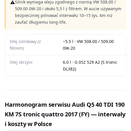
⚠
Silnik wymaga oleju zgodnego z normą VW 508.00 /
509.00 0W-20 i około 5,5 l z filtrem. W aucie używanym
bezpieczniej pilnować interwału 10–15 tys. km niż
zaufać długiemu long-life.
Olej silnikowy (z
~5.5 l · VW 508.00 / 509.00
filtrem)
0W-20
Olej skrzyni
6.0 l · G 052 529 A2 (S tronic
DL382)
Harmonogram serwisu Audi Q5 40 TDI 190
KM 7S tronic quattro 2017 (FY) — interwały
i koszty w Polsce