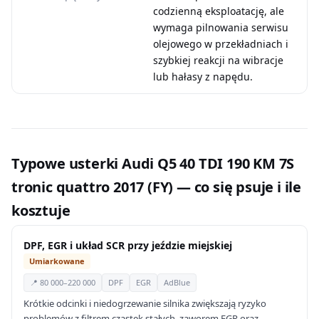
codzienną eksploatację, ale
wymaga pilnowania serwisu
olejowego w przekładniach i
szybkiej reakcji na wibracje
lub hałasy z napędu.
Typowe usterki Audi Q5 40 TDI 190 KM 7S
tronic quattro 2017 (FY) — co się psuje i ile
kosztuje
DPF, EGR i układ SCR przy jeździe miejskiej
Umiarkowane
📍 80 000–220 000
DPF
EGR
AdBlue
Krótkie odcinki i niedogrzewanie silnika zwiększają ryzyko
problemów z filtrem cząstek stałych, zaworem EGR oraz