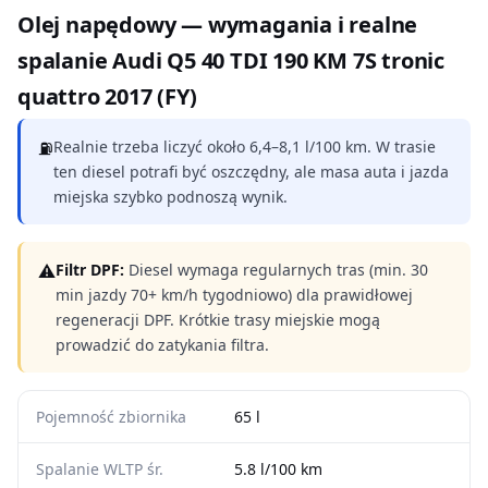
Olej napędowy — wymagania i realne
spalanie Audi Q5 40 TDI 190 KM 7S tronic
quattro 2017 (FY)
⛽
Realnie trzeba liczyć około 6,4–8,1 l/100 km. W trasie
ten diesel potrafi być oszczędny, ale masa auta i jazda
miejska szybko podnoszą wynik.
⚠
Filtr DPF:
Diesel wymaga regularnych tras (min. 30
min jazdy 70+ km/h tygodniowo) dla prawidłowej
regeneracji DPF. Krótkie trasy miejskie mogą
prowadzić do zatykania filtra.
Pojemność zbiornika
65 l
Spalanie WLTP śr.
5.8 l/100 km