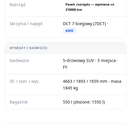
Rozrząd
Pasek rozrządu — wymiana co
210000 km
Skrzynia / napęd
DCT 7-biegowy (7DCT) ·
AWD
WYMIARY I NADWOZIE
Nadwozie
5-drzwiowy SUV · 5 miejsca ·
FY
Dł. / szer. / wys.
4663 / 1893 / 1659 mm · masa
1845 kg
Bagażnik
550 l (złożone: 1550 l)