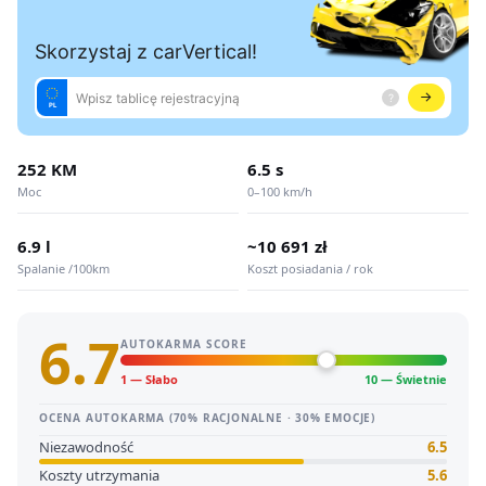
252 KM
6.5 s
Moc
0–100 km/h
6.9 l
~10 691 zł
Spalanie /100km
Koszt posiadania / rok
6.7
AUTOKARMA SCORE
1 — Słabo
10 — Świetnie
OCENA AUTOKARMA (70% RACJONALNE · 30% EMOCJE)
Niezawodność
6.5
Koszty utrzymania
5.6