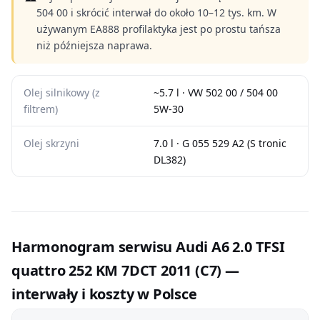
504 00 i skrócić interwał do około 10–12 tys. km. W
używanym EA888 profilaktyka jest po prostu tańsza
niż późniejsza naprawa.
Olej silnikowy (z
~5.7 l · VW 502 00 / 504 00
filtrem)
5W-30
Olej skrzyni
7.0 l · G 055 529 A2 (S tronic
DL382)
Harmonogram serwisu Audi A6 2.0 TFSI
quattro 252 KM 7DCT 2011 (C7) —
interwały i koszty w Polsce