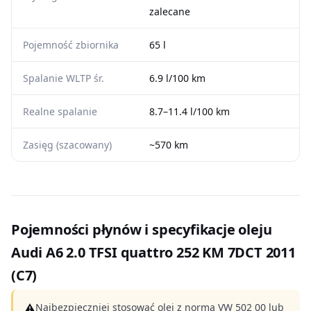
zalecane
Pojemność zbiornika
65 l
Spalanie WLTP śr.
6.9 l/100 km
Realne spalanie
8.7–11.4 l/100 km
Zasięg (szacowany)
~570 km
Pojemności płynów i specyfikacje oleju
Audi A6 2.0 TFSI quattro 252 KM 7DCT 2011
(C7)
⚠
Najbezpieczniej stosować olej z normą VW 502 00 lub