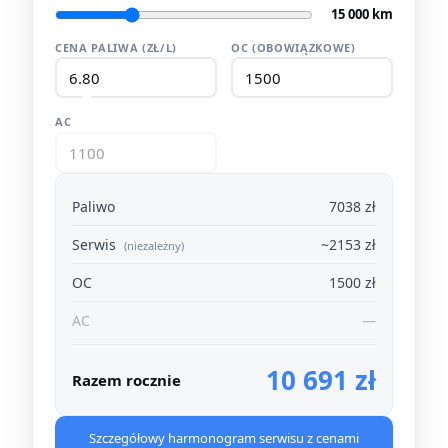
15 000 km
CENA PALIWA (ZŁ/L)
OC (OBOWIĄZKOWE)
AC
Paliwo
7038 zł
Serwis
~2153 zł
(niezależny)
OC
1500 zł
AC
—
10 691 zł
Razem rocznie
Szczegółowy harmonogram serwisu z cenami