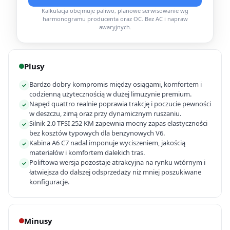
Kalkulacja obejmuje paliwo, planowe serwisowanie wg
harmonogramu producenta oraz OC. Bez AC i napraw
awaryjnych.
Plusy
Bardzo dobry kompromis między osiągami, komfortem i
✓
codzienną użytecznością w dużej limuzynie premium.
Napęd quattro realnie poprawia trakcję i poczucie pewności
✓
w deszczu, zimą oraz przy dynamicznym ruszaniu.
Silnik 2.0 TFSI 252 KM zapewnia mocny zapas elastyczności
✓
bez kosztów typowych dla benzynowych V6.
Kabina A6 C7 nadal imponuje wyciszeniem, jakością
✓
materiałów i komfortem dalekich tras.
Poliftowa wersja pozostaje atrakcyjna na rynku wtórnym i
✓
łatwiejsza do dalszej odsprzedaży niż mniej poszukiwane
konfiguracje.
Minusy