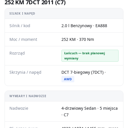
252 KM 7DCT 2011 (C7)
SILNIK I NAPĘD
Silnik / kod
2.0 l Benzynowy · EA888
Moc / moment
252 KM · 370 Nm
Rozrząd
Łańcuch — brak planowej
wymiany
Skrzynia / napęd
DCT 7-biegowy (7DCT) ·
AWD
WYMIARY I NADWOZIE
Nadwozie
4-drzwiowy Sedan · 5 miejsca
· C7