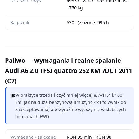
Dł. / szer. / wys.
4933 / 1874 / 1455 mm · masa
1750 kg
Bagażnik
530 l (złożone: 995 l)
Paliwo — wymagania i realne spalanie
Audi A6 2.0 TFSI quattro 252 KM 7DCT 2011
(C7)
⛽
W praktyce trzeba liczyć mniej więcej 8,7–11,4 l/100
km. Jak na dużą benzynową limuzynę 4x4 to wynik do
zaakceptowania, ale wyraźnie wyższy niż w słabszych
odmianach FWD.
Wymagane / zalecane
RON 95 min · RON 98