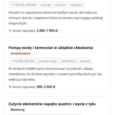
📍 120 000–230 000
rozrząd
łańcuch
napinacz
Nie jest to najczęstsza awaria w każdym aucie, ale hałas po
zimnym starcie i niepewna historia serwisu wymagają szybkiej
diagnostyki.
🔧 Koszt naprawy:
2 800–7 000 zł
Pompa wody i termostat w układzie chłodzenia
Umiarkowane
📍 90 000–200 000
pompa wody
chłodzenie
wycieki
W silnikach EA888 warto kontrolować szczelność układu
chłodzenia, bo drobne wycieki z czasem potrafią skończyć się
większą naprawą.
🔧 Koszt naprawy:
900–2 600 zł
Zużycie elementów napędu quattro i wycie z tyłu
Monitoruj