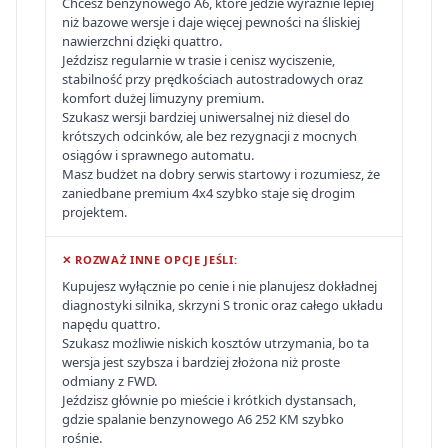
Chcesz benzynowego A6, które jedzie wyraźnie lepiej
niż bazowe wersje i daje więcej pewności na śliskiej
nawierzchni dzięki quattro.
Jeździsz regularnie w trasie i cenisz wyciszenie,
stabilność przy prędkościach autostradowych oraz
komfort dużej limuzyny premium.
Szukasz wersji bardziej uniwersalnej niż diesel do
krótszych odcinków, ale bez rezygnacji z mocnych
osiągów i sprawnego automatu.
Masz budżet na dobry serwis startowy i rozumiesz, że
zaniedbane premium 4x4 szybko staje się drogim
projektem.
✕ ROZWAŻ INNE OPCJE JEŚLI:
Kupujesz wyłącznie po cenie i nie planujesz dokładnej
diagnostyki silnika, skrzyni S tronic oraz całego układu
napędu quattro.
Szukasz możliwie niskich kosztów utrzymania, bo ta
wersja jest szybsza i bardziej złożona niż proste
odmiany z FWD.
Jeździsz głównie po mieście i krótkich dystansach,
gdzie spalanie benzynowego A6 252 KM szybko
rośnie.