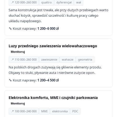
📍 120 000–260 000
quattro
dyferencjał
wał
Sama konstrukcja jest trwała, ale przy dużych przebiegach warto
słuchać łożysk, sprawdzić szczelność i kulturę pracy całego
układu napędowego.
🔧 Koszt naprawy:
1 200–6 000 zł
Luzy przedniego zawieszenia wielowahaczowego
Monitoruj
📍 110 000–260 000
zawieszenie
wahacze
geometria
Na polskich drogach zużywają się głównie elementy przodu.
Objawy to stuki, pływanie auta i nierówne zużycie opon.
🔧 Koszt naprawy:
1 200–4 500 zł
Elektronika komfortu, MMI i czujniki parkowania
Monitoruj
📍 100 000–240 000
MMI
elektronika
PDC