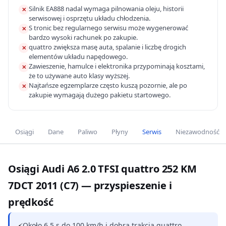
Silnik EA888 nadal wymaga pilnowania oleju, historii
✕
serwisowej i osprzętu układu chłodzenia.
S tronic bez regularnego serwisu może wygenerować
✕
bardzo wysoki rachunek po zakupie.
quattro zwiększa masę auta, spalanie i liczbę drogich
✕
elementów układu napędowego.
Zawieszenie, hamulce i elektronika przypominają kosztami,
✕
że to używane auto klasy wyższej.
Najtańsze egzemplarze często kuszą pozornie, ale po
✕
zakupie wymagają dużego pakietu startowego.
Osiągi
Dane
Paliwo
Płyny
Serwis
Niezawodność
Osiągi Audi A6 2.0 TFSI quattro 252 KM
7DCT 2011 (C7) — przyspieszenie i
prędkość
Około 6,5 s do 100 km/h i dobra trakcja quattro