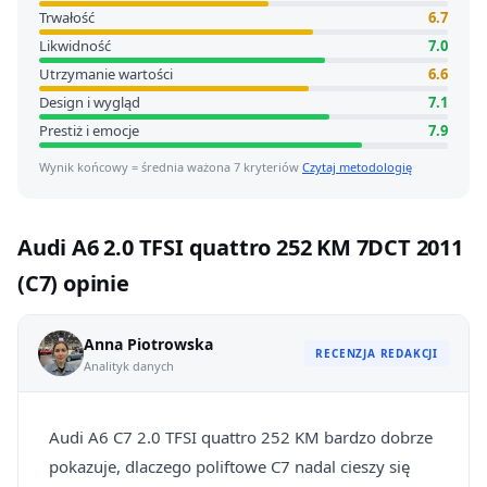
Trwałość
6.7
Likwidność
7.0
Utrzymanie wartości
6.6
Design i wygląd
7.1
Prestiż i emocje
7.9
Wynik końcowy = średnia ważona 7 kryteriów
Czytaj metodologię
Audi A6 2.0 TFSI quattro 252 KM 7DCT 2011
(C7) opinie
Anna Piotrowska
RECENZJA REDAKCJI
Analityk danych
Audi A6 C7 2.0 TFSI quattro 252 KM bardzo dobrze
pokazuje, dlaczego poliftowe C7 nadal cieszy się