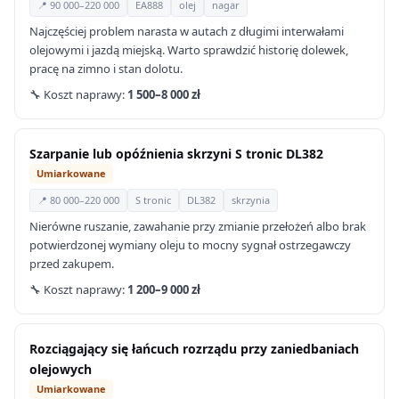
📍 90 000–220 000
EA888
olej
nagar
Najczęściej problem narasta w autach z długimi interwałami
olejowymi i jazdą miejską. Warto sprawdzić historię dolewek,
pracę na zimno i stan dolotu.
🔧 Koszt naprawy:
1 500–8 000 zł
Szarpanie lub opóźnienia skrzyni S tronic DL382
Umiarkowane
📍 80 000–220 000
S tronic
DL382
skrzynia
Nierówne ruszanie, zawahanie przy zmianie przełożeń albo brak
potwierdzonej wymiany oleju to mocny sygnał ostrzegawczy
przed zakupem.
🔧 Koszt naprawy:
1 200–9 000 zł
Rozciągający się łańcuch rozrządu przy zaniedbaniach
olejowych
Umiarkowane