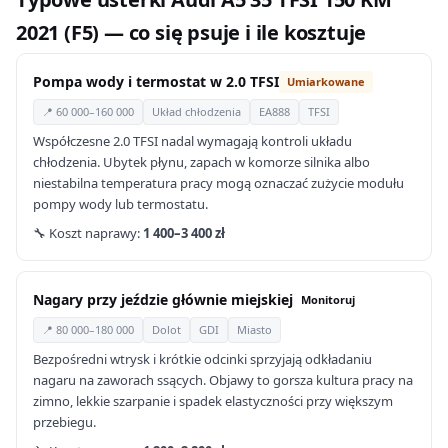
2021 (F5) — co się psuje i ile kosztuje
Pompa wody i termostat w 2.0 TFSI
Umiarkowane
📍 60 000–160 000
Układ chłodzenia
EA888
TFSI
Współczesne 2.0 TFSI nadal wymagają kontroli układu
chłodzenia. Ubytek płynu, zapach w komorze silnika albo
niestabilna temperatura pracy mogą oznaczać zużycie modułu
pompy wody lub termostatu.
🔧 Koszt naprawy:
1 400–3 400 zł
Nagary przy jeździe głównie miejskiej
Monitoruj
📍 80 000–180 000
Dolot
GDI
Miasto
Bezpośredni wtrysk i krótkie odcinki sprzyjają odkładaniu
nagaru na zaworach ssących. Objawy to gorsza kultura pracy na
zimno, lekkie szarpanie i spadek elastyczności przy większym
przebiegu.