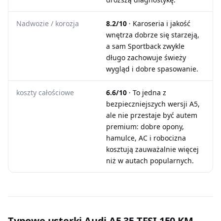
Nadwozie / korozja
8.2/10
· Karoseria i jakość
wnętrza dobrze się starzeją,
a sam Sportback zwykle
długo zachowuje świeży
wygląd i dobre spasowanie.
koszty całościowe
6.6/10
· To jedna z
bezpieczniejszych wersji A5,
ale nie przestaje być autem
premium: dobre opony,
hamulce, AC i robocizna
kosztują zauważalnie więcej
niż w autach popularnych.
Typowe usterki Audi A5 35 TFSI 150 KM