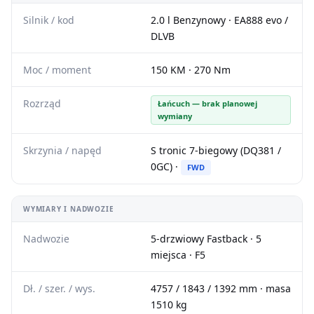
Silnik / kod
2.0 l Benzynowy · EA888 evo /
DLVB
Moc / moment
150 KM · 270 Nm
Rozrząd
Łańcuch — brak planowej
wymiany
Skrzynia / napęd
S tronic 7-biegowy (DQ381 /
0GC) ·
FWD
WYMIARY I NADWOZIE
Nadwozie
5-drzwiowy Fastback · 5
miejsca · F5
Dł. / szer. / wys.
4757 / 1843 / 1392 mm · masa
1510 kg