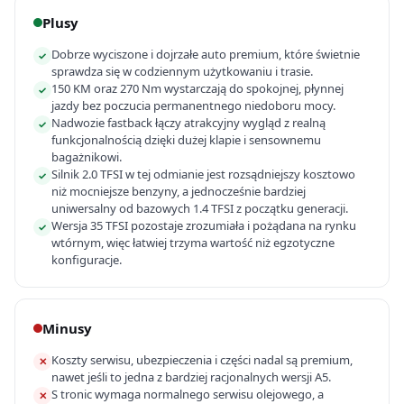
Plusy
Dobrze wyciszone i dojrzałe auto premium, które świetnie
✓
sprawdza się w codziennym użytkowaniu i trasie.
150 KM oraz 270 Nm wystarczają do spokojnej, płynnej
✓
jazdy bez poczucia permanentnego niedoboru mocy.
Nadwozie fastback łączy atrakcyjny wygląd z realną
✓
funkcjonalnością dzięki dużej klapie i sensownemu
bagażnikowi.
Silnik 2.0 TFSI w tej odmianie jest rozsądniejszy kosztowo
✓
niż mocniejsze benzyny, a jednocześnie bardziej
uniwersalny od bazowych 1.4 TFSI z początku generacji.
Wersja 35 TFSI pozostaje zrozumiała i pożądana na rynku
✓
wtórnym, więc łatwiej trzyma wartość niż egzotyczne
konfiguracje.
Minusy
Koszty serwisu, ubezpieczenia i części nadal są premium,
✕
nawet jeśli to jedna z bardziej racjonalnych wersji A5.
S tronic wymaga normalnego serwisu olejowego, a
✕