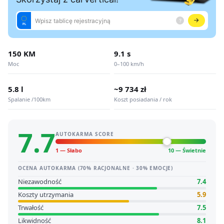
150 KM
9.1 s
Moc
0–100 km/h
5.8 l
~9 734 zł
Spalanie /100km
Koszt posiadania / rok
7.7
AUTOKARMA SCORE
1 — Słabo
10 — Świetnie
OCENA AUTOKARMA (70% RACJONALNE · 30% EMOCJE)
Niezawodność
7.4
Koszty utrzymania
5.9
Trwałość
7.5
Likwidność
8.1