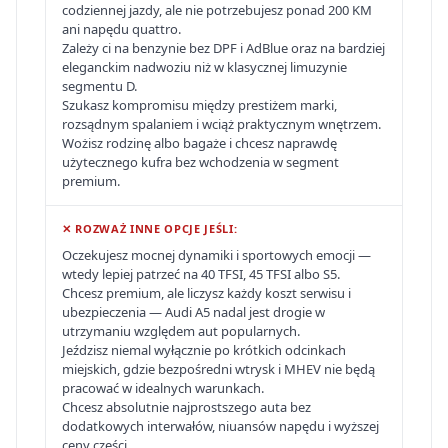
codziennej jazdy, ale nie potrzebujesz ponad 200 KM
ani napędu quattro.
Zależy ci na benzynie bez DPF i AdBlue oraz na bardziej
eleganckim nadwoziu niż w klasycznej limuzynie
segmentu D.
Szukasz kompromisu między prestiżem marki,
rozsądnym spalaniem i wciąż praktycznym wnętrzem.
Wożisz rodzinę albo bagaże i chcesz naprawdę
użytecznego kufra bez wchodzenia w segment
premium.
✕ ROZWAŻ INNE OPCJE JEŚLI:
Oczekujesz mocnej dynamiki i sportowych emocji —
wtedy lepiej patrzeć na 40 TFSI, 45 TFSI albo S5.
Chcesz premium, ale liczysz każdy koszt serwisu i
ubezpieczenia — Audi A5 nadal jest drogie w
utrzymaniu względem aut popularnych.
Jeździsz niemal wyłącznie po krótkich odcinkach
miejskich, gdzie bezpośredni wtrysk i MHEV nie będą
pracować w idealnych warunkach.
Chcesz absolutnie najprostszego auta bez
dodatkowych interwałów, niuansów napędu i wyższej
ceny części.