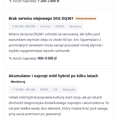
🔧 Koszt naprawy:
1 200–2 800 zł
Brak serwisu olejowego DSG DQ381
Umiarkowane
📍 60 000–200 000
S tronic
DQ381
Skrzynia
Mokra skrzynia DQ381 uchodzi za sensowną, ale tylko pod
warunkiem wymian oleju co około 60 tys. km. Egzemplarz z
pominiętym serwisem może zacząć pracować mniej płynnie i
szybko wygenerować wysoki rachunek.
🔧 Koszt naprawy:
900–8 000 zł
Akumulator i osprzęt mild hybrid po kilku latach
Monitoruj
📍 70 000–180 000
MHEV
12V
Elektryka
Układ mild hybrid poprawia kulturę start-stop, ale po latach
dochodzi diagnostyka dodatkowego osprzętu i akumulatora. To
nie jest wielka wada, lecz element, który trzeba brać pod uwagę
przy aucie premium po gwarancji.