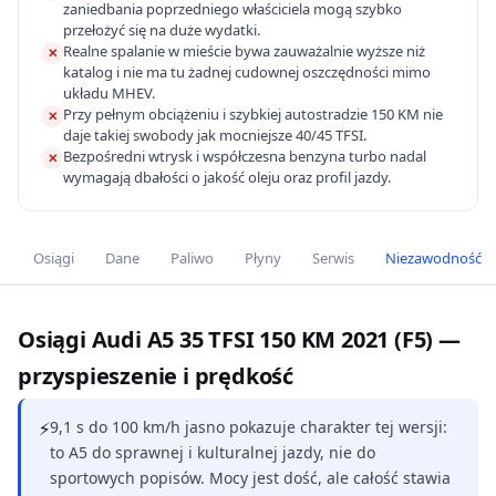
zaniedbania poprzedniego właściciela mogą szybko
przełożyć się na duże wydatki.
Realne spalanie w mieście bywa zauważalnie wyższe niż
✕
katalog i nie ma tu żadnej cudownej oszczędności mimo
układu MHEV.
Przy pełnym obciążeniu i szybkiej autostradzie 150 KM nie
✕
daje takiej swobody jak mocniejsze 40/45 TFSI.
Bezpośredni wtrysk i współczesna benzyna turbo nadal
✕
wymagają dbałości o jakość oleju oraz profil jazdy.
Osiągi
Dane
Paliwo
Płyny
Serwis
Niezawodność
Osiągi Audi A5 35 TFSI 150 KM 2021 (F5) —
przyspieszenie i prędkość
⚡
9,1 s do 100 km/h jasno pokazuje charakter tej wersji:
to A5 do sprawnej i kulturalnej jazdy, nie do
sportowych popisów. Mocy jest dość, ale całość stawia