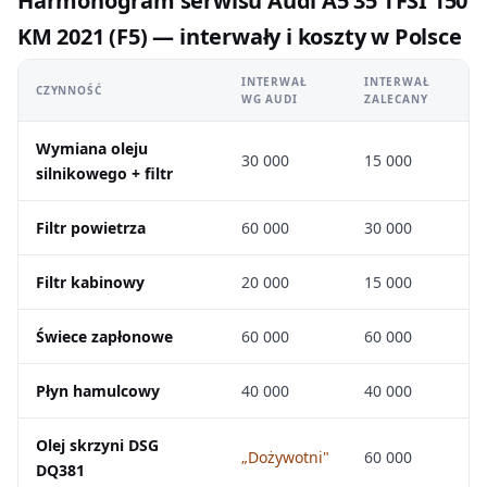
Harmonogram serwisu Audi A5 35 TFSI 150
KM 2021 (F5) — interwały i koszty w Polsce
INTERWAŁ
INTERWAŁ
CZYNNOŚĆ
WG AUDI
ZALECANY
Wymiana oleju
30 000
15 000
silnikowego + filtr
Filtr powietrza
60 000
30 000
Filtr kabinowy
20 000
15 000
Świece zapłonowe
60 000
60 000
Płyn hamulcowy
40 000
40 000
Olej skrzyni DSG
„Dożywotni"
60 000
DQ381