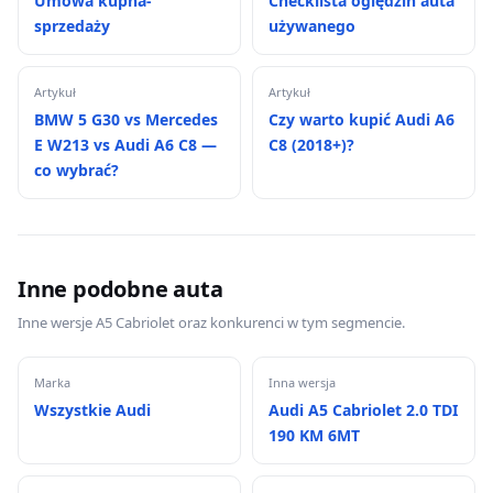
Umowa kupna-
Checklista oględzin auta
sprzedaży
używanego
Artykuł
Artykuł
BMW 5 G30 vs Mercedes
Czy warto kupić Audi A6
E W213 vs Audi A6 C8 —
C8 (2018+)?
co wybrać?
Inne podobne auta
Inne wersje A5 Cabriolet oraz konkurenci w tym segmencie.
Marka
Inna wersja
Wszystkie Audi
Audi A5 Cabriolet 2.0 TDI
190 KM 6MT