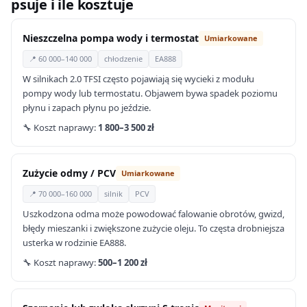
psuje i ile kosztuje
Nieszczelna pompa wody i termostat
Umiarkowane
📍 60 000–140 000
chłodzenie
EA888
W silnikach 2.0 TFSI często pojawiają się wycieki z modułu
pompy wody lub termostatu. Objawem bywa spadek poziomu
płynu i zapach płynu po jeździe.
🔧 Koszt naprawy:
1 800–3 500 zł
Zużycie odmy / PCV
Umiarkowane
📍 70 000–160 000
silnik
PCV
Uszkodzona odma może powodować falowanie obrotów, gwizd,
błędy mieszanki i zwiększone zużycie oleju. To częsta drobniejsza
usterka w rodzinie EA888.
🔧 Koszt naprawy:
500–1 200 zł