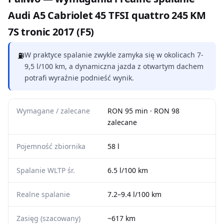
Audi A5 Cabriolet 45 TFSI quattro 245 KM
7S tronic 2017 (F5)
⛽
W praktyce spalanie zwykle zamyka się w okolicach 7-
9,5 l/100 km, a dynamiczna jazda z otwartym dachem
potrafi wyraźnie podnieść wynik.
Wymagane / zalecane
RON 95 min · RON 98
zalecane
Pojemność zbiornika
58 l
Spalanie WLTP śr.
6.5 l/100 km
Realne spalanie
7.2–9.4 l/100 km
Zasięg (szacowany)
~617 km