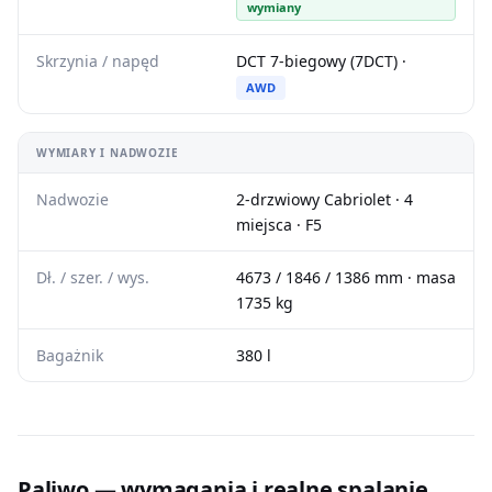
wymiany
Skrzynia / napęd
DCT 7-biegowy (7DCT) ·
AWD
WYMIARY I NADWOZIE
Nadwozie
2-drzwiowy Cabriolet · 4
miejsca · F5
Dł. / szer. / wys.
4673 / 1846 / 1386 mm · masa
1735 kg
Bagażnik
380 l
Paliwo — wymagania i realne spalanie