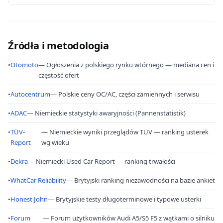
Źródła i metodologia
•
Otomoto
— Ogłoszenia z polskiego rynku wtórnego — mediana cen i
częstość ofert
•
Autocentrum
— Polskie ceny OC/AC, części zamiennych i serwisu
•
ADAC
— Niemieckie statystyki awaryjności (Pannenstatistik)
•
TÜV-
— Niemieckie wyniki przeglądów TÜV — ranking usterek
Report
wg wieku
•
Dekra
— Niemiecki Used Car Report — ranking trwałości
•
WhatCar Reliability
— Brytyjski ranking niezawodności na bazie ankiet
•
Honest John
— Brytyjskie testy długoterminowe i typowe usterki
•
Forum
— Forum użytkowników Audi A5/S5 F5 z wątkami o silniku