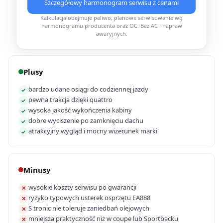
Szczegółowy harmonogram serwisu z cenami
Kalkulacja obejmuje paliwo, planowe serwisowanie wg
harmonogramu producenta oraz OC. Bez AC i napraw
awaryjnych.
Plusy
bardzo udane osiągi do codziennej jazdy
✓
pewna trakcja dzięki quattro
✓
wysoka jakość wykończenia kabiny
✓
dobre wyciszenie po zamknięciu dachu
✓
atrakcyjny wygląd i mocny wizerunek marki
✓
Minusy
wysokie koszty serwisu po gwarancji
✕
ryzyko typowych usterek osprzętu EA888
✕
S tronic nie toleruje zaniedbań olejowych
✕
mniejsza praktyczność niż w coupe lub Sportbacku
✕