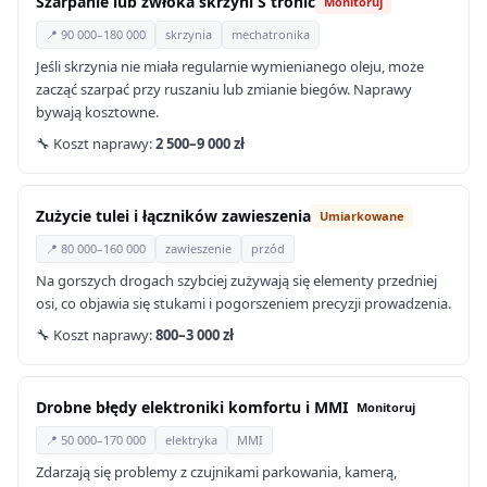
Szarpanie lub zwłoka skrzyni S tronic
Monitoruj
📍 90 000–180 000
skrzynia
mechatronika
Jeśli skrzynia nie miała regularnie wymienianego oleju, może
zacząć szarpać przy ruszaniu lub zmianie biegów. Naprawy
bywają kosztowne.
🔧 Koszt naprawy:
2 500–9 000 zł
Zużycie tulei i łączników zawieszenia
Umiarkowane
📍 80 000–160 000
zawieszenie
przód
Na gorszych drogach szybciej zużywają się elementy przedniej
osi, co objawia się stukami i pogorszeniem precyzji prowadzenia.
🔧 Koszt naprawy:
800–3 000 zł
Drobne błędy elektroniki komfortu i MMI
Monitoruj
📍 50 000–170 000
elektryka
MMI
Zdarzają się problemy z czujnikami parkowania, kamerą,