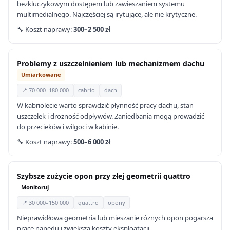
bezkluczykowym dostępem lub zawieszaniem systemu
multimedialnego. Najczęściej są irytujące, ale nie krytyczne.
🔧 Koszt naprawy:
300–2 500 zł
Problemy z uszczelnieniem lub mechanizmem dachu
Umiarkowane
📍 70 000–180 000
cabrio
dach
W kabriolecie warto sprawdzić płynność pracy dachu, stan
uszczelek i drożność odpływów. Zaniedbania mogą prowadzić
do przecieków i wilgoci w kabinie.
🔧 Koszt naprawy:
500–6 000 zł
Szybsze zużycie opon przy złej geometrii quattro
Monitoruj
📍 30 000–150 000
quattro
opony
Nieprawidłowa geometria lub mieszanie różnych opon pogarsza
pracę napędu i zwiększa koszty eksploatacji.