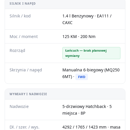
SILNIK I NAPĘD
Silnik / kod
1.4 l Benzynowy · EA111 /
CAXC
Moc / moment
125 KM · 200 Nm
Rozrząd
Łańcuch — brak planowej
wymiany
Skrzynia / napęd
Manualna 6-biegowy (MQ250
6MT) ·
FWD
WYMIARY I NADWOZIE
Nadwozie
5-drzwiowy Hatchback · 5
miejsca · 8P
Dł. / szer. / wys.
4292 / 1765 / 1423 mm · masa