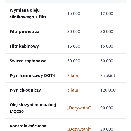
Wymiana oleju
15 000
12 000
silnikowego + filtr
Filtr powietrza
30 000
30 000
Filtr kabinowy
15 000
15 000
Świece zapłonowe
60 000
60 000
Płyn hamulcowy DOT4
2 lata
2 rok(u)
Płyn chłodniczy
5 lata
120 000
Olej skrzyni manualnej
„Dożywotni"
90 000
MQ250
Kontrola łańcucha
„Dożywotni"
30 000