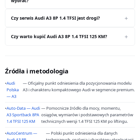
wybrać?
Czy serwis Audi A3 8P 1.4 TFSI jest drogi?
Czy warto kupić Audi A3 8P 1.4 TFSI 125 KM?
Źródła i metodologia
•
Audi
— Oficjalny punkt odniesienia dla pozycjonowania modelu
Polska
A3 i charakteru kompaktowego Audi w segmencie premium.
— A3
•
Auto-Data — Audi
— Pomocnicze źródło dla mocy, momentu,
A3 Sportback 8PA
osiągów, wymiarów i podstawowych parametrów
1.4 TFSI 125 KM
technicznych wersji 1.4 TFSI 125 KM po liftingu.
•
AutoCentrum —
— Polski punkt odniesienia dla danych
Audi A3 8P
technicznych, spalania i charakteru eksploatacji