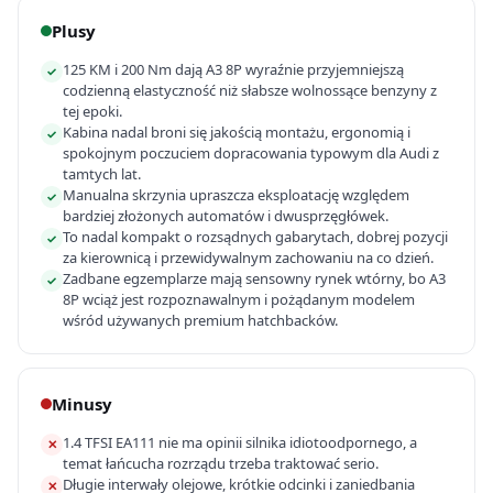
Plusy
125 KM i 200 Nm dają A3 8P wyraźnie przyjemniejszą
✓
codzienną elastyczność niż słabsze wolnossące benzyny z
tej epoki.
Kabina nadal broni się jakością montażu, ergonomią i
✓
spokojnym poczuciem dopracowania typowym dla Audi z
tamtych lat.
Manualna skrzynia upraszcza eksploatację względem
✓
bardziej złożonych automatów i dwusprzęgłówek.
To nadal kompakt o rozsądnych gabarytach, dobrej pozycji
✓
za kierownicą i przewidywalnym zachowaniu na co dzień.
Zadbane egzemplarze mają sensowny rynek wtórny, bo A3
✓
8P wciąż jest rozpoznawalnym i pożądanym modelem
wśród używanych premium hatchbacków.
Minusy
1.4 TFSI EA111 nie ma opinii silnika idiotoodpornego, a
✕
temat łańcucha rozrządu trzeba traktować serio.
Długie interwały olejowe, krótkie odcinki i zaniedbania
✕