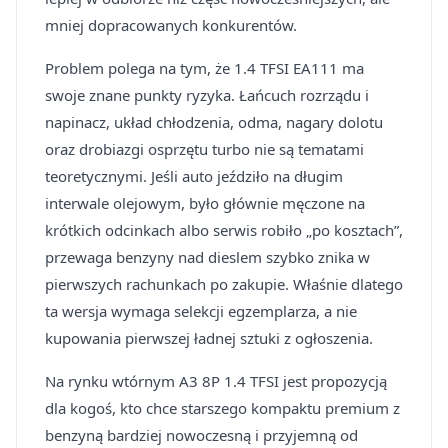
mniej dopracowanych konkurentów.
Problem polega na tym, że 1.4 TFSI EA111 ma
swoje znane punkty ryzyka. Łańcuch rozrządu i
napinacz, układ chłodzenia, odma, nagary dolotu
oraz drobiazgi osprzętu turbo nie są tematami
teoretycznymi. Jeśli auto jeździło na długim
interwale olejowym, było głównie męczone na
krótkich odcinkach albo serwis robiło „po kosztach”,
przewaga benzyny nad dieslem szybko znika w
pierwszych rachunkach po zakupie. Właśnie dlatego
ta wersja wymaga selekcji egzemplarza, a nie
kupowania pierwszej ładnej sztuki z ogłoszenia.
Na rynku wtórnym A3 8P 1.4 TFSI jest propozycją
dla kogoś, kto chce starszego kompaktu premium z
benzyną bardziej nowoczesną i przyjemną od