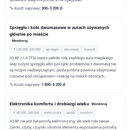
🔧 Koszt naprawy:
300–3 200 zł
Sprzęgło i koło dwumasowe w autach używanych
głównie po mieście
Monitoruj
📍 120 000–240 000
sprzęgło
dwumasa
manual
A3 8P z 1.4 TFSI często pełniło rolę zwykłego auta miejskiego,
więc zużyte sprzęgło albo początki problemów z dwumasą nie
są niczym nadzwyczajnym. Jazda próbna powinna obejmować
ruszanie pod obciążeniem i reakcję na niskich obrotach.
🔧 Koszt naprawy:
1 800–4 200 zł
Elektronika komfortu i drobiazgi wieku
Monitoruj
📍 90 000–240 000
elektronika
zamki
komfort
A3 8P nie jest katastrofą elektroniczną, ale wiek robi swoje.
Zamki, szyby, czujniki i drobne elementy wyposażenia potrafią