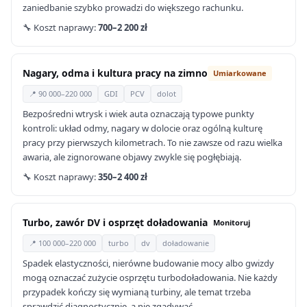
zaniedbanie szybko prowadzi do większego rachunku.
🔧 Koszt naprawy:
700–2 200 zł
Nagary, odma i kultura pracy na zimno
Umiarkowane
📍 90 000–220 000
GDI
PCV
dolot
Bezpośredni wtrysk i wiek auta oznaczają typowe punkty
kontroli: układ odmy, nagary w dolocie oraz ogólną kulturę
pracy przy pierwszych kilometrach. To nie zawsze od razu wielka
awaria, ale zignorowane objawy zwykle się pogłębiają.
🔧 Koszt naprawy:
350–2 400 zł
Turbo, zawór DV i osprzęt doładowania
Monitoruj
📍 100 000–220 000
turbo
dv
doładowanie
Spadek elastyczności, nierówne budowanie mocy albo gwizdy
mogą oznaczać zużycie osprzętu turbodoładowania. Nie każdy
przypadek kończy się wymianą turbiny, ale temat trzeba
sprawdzić diagnostycznie, a nie zgadywać.