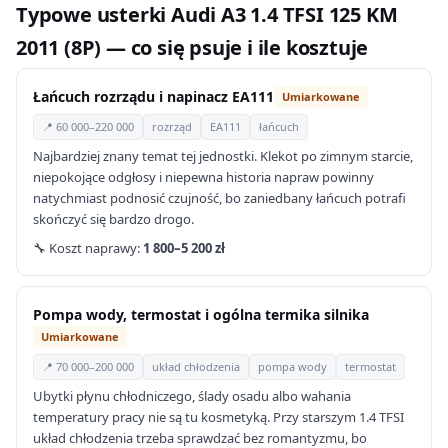
Typowe usterki Audi A3 1.4 TFSI 125 KM
2011 (8P) — co się psuje i ile kosztuje
Łańcuch rozrządu i napinacz EA111
Umiarkowane
📍 60 000–220 000
rozrząd
EA111
łańcuch
Najbardziej znany temat tej jednostki. Klekot po zimnym starcie,
niepokojące odgłosy i niepewna historia napraw powinny
natychmiast podnosić czujność, bo zaniedbany łańcuch potrafi
skończyć się bardzo drogo.
🔧 Koszt naprawy:
1 800–5 200 zł
Pompa wody, termostat i ogólna termika silnika
Umiarkowane
📍 70 000–200 000
układ chłodzenia
pompa wody
termostat
Ubytki płynu chłodniczego, ślady osadu albo wahania
temperatury pracy nie są tu kosmetyką. Przy starszym 1.4 TFSI
układ chłodzenia trzeba sprawdzać bez romantyzmu, bo