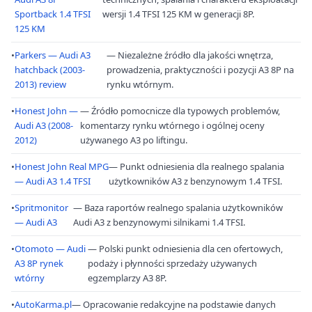
Sportback 1.4 TFSI
wersji 1.4 TFSI 125 KM w generacji 8P.
125 KM
•
Parkers — Audi A3
— Niezależne źródło dla jakości wnętrza,
hatchback (2003-
prowadzenia, praktyczności i pozycji A3 8P na
2013) review
rynku wtórnym.
•
Honest John —
— Źródło pomocnicze dla typowych problemów,
Audi A3 (2008-
komentarzy rynku wtórnego i ogólnej oceny
2012)
używanego A3 po liftingu.
•
Honest John Real MPG
— Punkt odniesienia dla realnego spalania
— Audi A3 1.4 TFSI
użytkowników A3 z benzynowym 1.4 TFSI.
•
Spritmonitor
— Baza raportów realnego spalania użytkowników
— Audi A3
Audi A3 z benzynowymi silnikami 1.4 TFSI.
•
Otomoto — Audi
— Polski punkt odniesienia dla cen ofertowych,
A3 8P rynek
podaży i płynności sprzedaży używanych
wtórny
egzemplarzy A3 8P.
•
AutoKarma.pl
— Opracowanie redakcyjne na podstawie danych