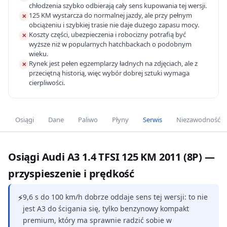
chłodzenia szybko odbierają cały sens kupowania tej wersji.
125 KM wystarcza do normalnej jazdy, ale przy pełnym
✕
obciążeniu i szybkiej trasie nie daje dużego zapasu mocy.
Koszty części, ubezpieczenia i robocizny potrafią być
✕
wyższe niż w popularnych hatchbackach o podobnym
wieku.
Rynek jest pełen egzemplarzy ładnych na zdjęciach, ale z
✕
przeciętną historią, więc wybór dobrej sztuki wymaga
cierpliwości.
Osiągi
Dane
Paliwo
Płyny
Serwis
Niezawodność
Osiągi Audi A3 1.4 TFSI 125 KM 2011 (8P) —
przyspieszenie i prędkość
⚡
9,6 s do 100 km/h dobrze oddaje sens tej wersji: to nie
jest A3 do ścigania się, tylko benzynowy kompakt
premium, który ma sprawnie radzić sobie w