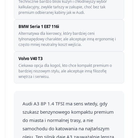
Technicznie bardzo bliski kuzyn i chłodniejszy wybór
kalkulacyjny, zwykle tańszy w zakupie, choć bez tak
premium odbieranej kabiny jak w Audi.
BMW Seria 1 E87 116i
Alternatywa dla kierowcy, który bardziej ceni
tylnonapędowy charakter, ale akceptuje inną ergonomię i
często mniej neutralny koszt wejścia.
Volvo V40 T3
Ciekawa opcja dla kogoś, kto chce kompakt premium o
bardziej niszowym stylu, ale akceptuje inną filozofię
wnętrza i serwisu.
Audi A3 8P 1.4 TFSI ma sens wtedy, gdy
szukasz benzynowego kompaktu premium
do miasta i normalnej trasy, a nie
samochodu do katowania na najtańszym
oleju. Ten silnik daje A3 zauważalnie lepszą