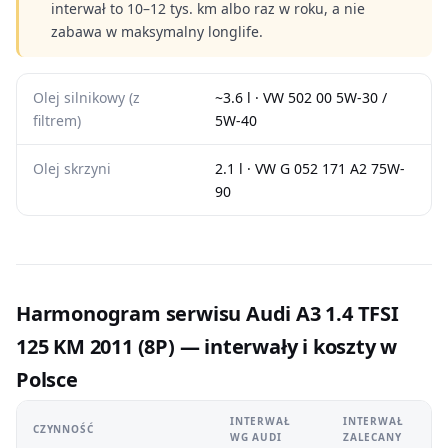
interwał to 10–12 tys. km albo raz w roku, a nie
zabawa w maksymalny longlife.
Olej silnikowy (z
~3.6 l · VW 502 00 5W-30 /
filtrem)
5W-40
Olej skrzyni
2.1 l · VW G 052 171 A2 75W-
90
Harmonogram serwisu Audi A3 1.4 TFSI
125 KM 2011 (8P) — interwały i koszty w
Polsce
INTERWAŁ
INTERWAŁ
CZYNNOŚĆ
WG AUDI
ZALECANY