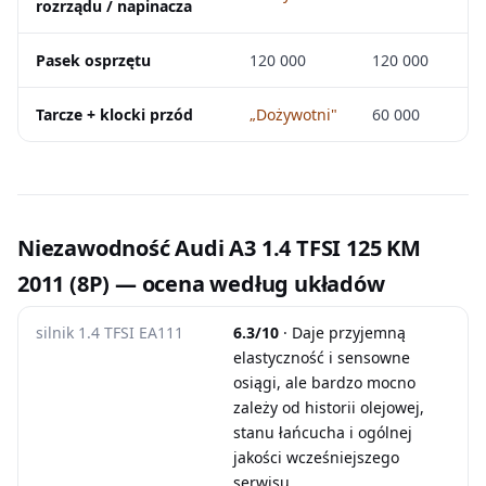
rozrządu / napinacza
Pasek osprzętu
120 000
120 000
Tarcze + klocki przód
„Dożywotni"
60 000
Niezawodność Audi A3 1.4 TFSI 125 KM
2011 (8P) — ocena według układów
silnik 1.4 TFSI EA111
6.3/10
· Daje przyjemną
elastyczność i sensowne
osiągi, ale bardzo mocno
zależy od historii olejowej,
stanu łańcucha i ogólnej
jakości wcześniejszego
serwisu.