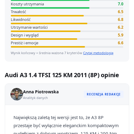
Koszty utrzymania
7.0
Trwałość
6.5
Likwidność
6.8
Utrzymanie wartości
6.2
Design i wygląd
5.9
Prestiż i emocje
6.6
Wynik końcowy = średnia ważona 7 kryteriów
Czytaj metodologię
Audi A3 1.4 TFSI 125 KM 2011 (8P) opinie
Anna Piotrowska
RECENZJA REDAKCJI
Analityk danych
Największą zaletą tej wersji jest to, że A3 8P
przestaje być wyłącznie eleganckim kompaktowym
pudełkiem z dobrym wnętrzem. 125 KM i 200 Nm