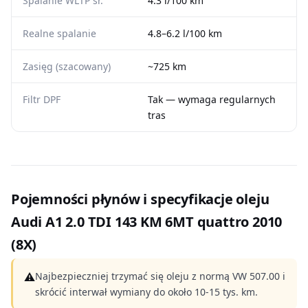
Spalanie WLTP śr.
4.3 l/100 km
Realne spalanie
4.8–6.2 l/100 km
Zasięg (szacowany)
~725 km
Filtr DPF
Tak — wymaga regularnych
tras
Pojemności płynów i specyfikacje oleju
Audi A1 2.0 TDI 143 KM 6MT quattro 2010
(8X)
⚠
Najbezpieczniej trzymać się oleju z normą VW 507.00 i
skrócić interwał wymiany do około 10-15 tys. km.