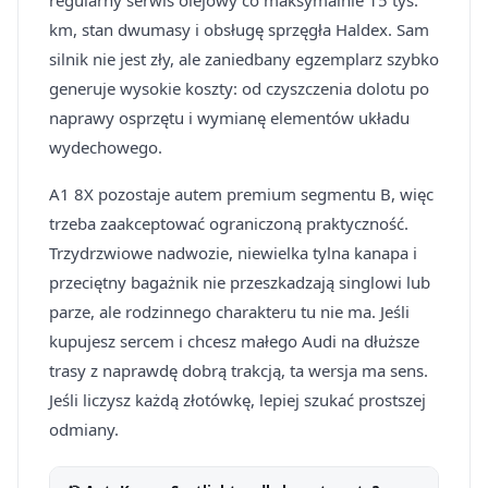
regularny serwis olejowy co maksymalnie 15 tys.
km, stan dwumasy i obsługę sprzęgła Haldex. Sam
silnik nie jest zły, ale zaniedbany egzemplarz szybko
generuje wysokie koszty: od czyszczenia dolotu po
naprawy osprzętu i wymianę elementów układu
wydechowego.
A1 8X pozostaje autem premium segmentu B, więc
trzeba zaakceptować ograniczoną praktyczność.
Trzydrzwiowe nadwozie, niewielka tylna kanapa i
przeciętny bagażnik nie przeszkadzają singlowi lub
parze, ale rodzinnego charakteru tu nie ma. Jeśli
kupujesz sercem i chcesz małego Audi na dłuższe
trasy z naprawdę dobrą trakcją, ta wersja ma sens.
Jeśli liczysz każdą złotówkę, lepiej szukać prostszej
odmiany.