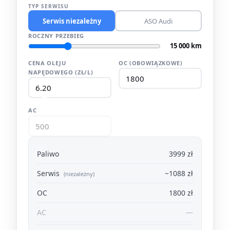
TYP SERWISU
Serwis niezależny
ASO Audi
ROCZNY PRZEBIEG
15 000 km
CENA OLEJU
OC (OBOWIĄZKOWE)
NAPĘDOWEGO (ZŁ/L)
AC
Paliwo
3999 zł
Serwis
~1088 zł
(niezależny)
OC
1800 zł
AC
—