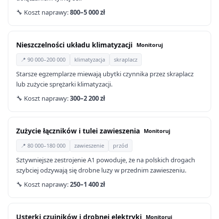
🔧 Koszt naprawy:
800–5 000 zł
Nieszczelności układu klimatyzacji
Monitoruj
📍 90 000–200 000
klimatyzacja
skraplacz
Starsze egzemplarze miewają ubytki czynnika przez skraplacz
lub zużycie sprężarki klimatyzacji.
🔧 Koszt naprawy:
300–2 200 zł
Zużycie łączników i tulei zawieszenia
Monitoruj
📍 80 000–180 000
zawieszenie
przód
Sztywniejsze zestrojenie A1 powoduje, że na polskich drogach
szybciej odzywają się drobne luzy w przednim zawieszeniu.
🔧 Koszt naprawy:
250–1 400 zł
Usterki czujników i drobnej elektryki
Monitoruj