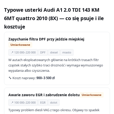
Typowe usterki Audi A1 2.0 TDI 143 KM
6MT quattro 2010 (8X) — co się psuje i ile
kosztuje
Zapychanie filtra DPF przy jeździe miejskiej
Umiarkowane
📍 120 000–220 000
DPF
diesel
miasto
W autach eksploatowanych głównie na krótkich trasach filtr
cząstek stałych szybko traci drożność i wymaga wymuszonego
wypalania albo czyszczenia.
🔧 Koszt naprawy:
900–3 500 zł
Awarie zaworu EGR i zabrudzenie dolotu
Umiarkowane
📍 100 000–220 000
EGR
dolot
Typowy problem diesli VAG z tego okresu. Objawy to spadek