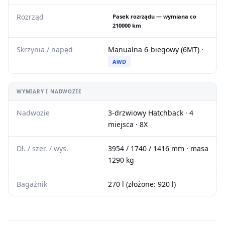
Rozrząd
Pasek rozrządu — wymiana co
210000 km
Skrzynia / napęd
Manualna 6-biegowy (6MT) ·
AWD
WYMIARY I NADWOZIE
Nadwozie
3-drzwiowy Hatchback · 4
miejsca · 8X
Dł. / szer. / wys.
3954 / 1740 / 1416 mm · masa
1290 kg
Bagażnik
270 l (złożone: 920 l)