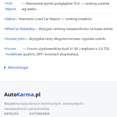
•
TÜV-
— Niemieckie wyniki przeglądów TÜV — ranking usterek
Report
wg wieku
•
Dekra
— Niemiecki Used Car Report — ranking trwałości
•
WhatCar Reliability
— Brytyjski ranking niezawodności na bazie ankiet
•
Honest John
— Brytyjskie testy długoterminowe i typowe usterki
•
Forum
— Forum użytkowników Audi A1 8X z wątkami o 2.0 TDI,
modelowe
quattro, DPF i kosztach eksploatacji.
Metodologia
Auto
Karma
.pl
Bezpłatna baza danych technicznych, serwisowych i
niezawodności samochodów.
KATALOG
AUTOKARMA