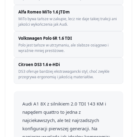
Alfa Romeo MiTo 1.6 JTDm
MiTo bywa tańsze w zakupie, lecz nie daje takiej trakcji ani
jakości wykończenia jak Audi.
Volkswagen Polo 6R 1.6 TDI
Polo jest tańsze w utrzymaniu, ale słabsze osiągowo i
wyraźnie mniej prestiżowe.
Citroen DS3 1.6 e-HDi
DS3 oferuje bardziej ekstrawagancki styl, choć zwykle
przegrywa ergonomią i jakością materiałów.
Audi A1 8X z silnikiem 2.0 TDI 143 KM i
napędem quattro to jedna z
najciekawszych, ale też najrzadszych
konfiguracji pierwszej generacji. Na
papierze wygląda jak idealny kompromis: