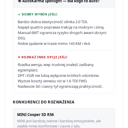
🎯 AutoKarma Spotlight — dla kogo to auto?
✓ DOBRY WYBÓR JEŚLI:
Bardzo dobra elastyczność silnika 2.0 TDI.
Napęd quattro poprawia trakcję na mokrym i zimą.
Manual 6MT ogranicza ryzyko drogich awarii skrzyni
DSG.
Niskie spalanie w trasie mimo 143 KM i 4x4.
✕ ROZWAŻ INNE OPCJE JEŚLI:
Rzadka wersja, więc trudniej znaleźć zadbany
egzemplarz.
DPF i EGR nie lubią wyłącznie krótkich odcinków.
Wyższe koszty serwisu niż w 1.6 TDI FWD.
Nadwozie 3d i ciasny tył ograniczają praktyczność.
KONKURENCI DO ROZWAŻENIA
MINI Cooper SD R56
MINI jest bardziej zwinne i bardziej emocjonalne, ale
zwykle mniej komfortowe i ciasne z tyłu.