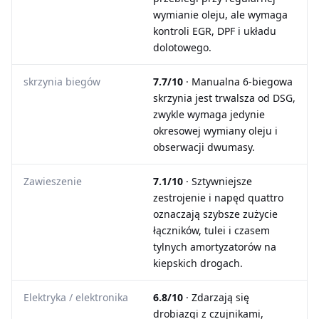
wymianie oleju, ale wymaga
kontroli EGR, DPF i układu
dolotowego.
skrzynia biegów
7.7/10
· Manualna 6-biegowa
skrzynia jest trwalsza od DSG,
zwykle wymaga jedynie
okresowej wymiany oleju i
obserwacji dwumasy.
Zawieszenie
7.1/10
· Sztywniejsze
zestrojenie i napęd quattro
oznaczają szybsze zużycie
łączników, tulei i czasem
tylnych amortyzatorów na
kiepskich drogach.
Elektryka / elektronika
6.8/10
· Zdarzają się
drobiazgi z czujnikami,