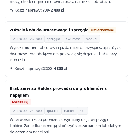
mocy, check engine i nierówna praca na niskich obrotach.
🔧 Koszt naprawy:
700–2 400 zł
Zużycie koła dwumasowego i sprzęgła
Umiarkowane
📍 140 000–260 000
sprzęgło
dwumasa
manual
Wysoki moment obrotowy i jazda miejska przyspieszają zużycie
dwumasy. Pod obciążeniem pojawiają się drgania i hałas przy
ruszaniu.
🔧 Koszt naprawy:
2 200–4 800 zł
Brak serwisu Haldex prowadzi do problemów z
napędem
Monitoruj
📍 120 000–240 000
quattro
haldex
4x4
W tej wersji trzeba potwierdzić wymiany oleju w sprzęgle
Haldex. Zaniedbania mogą skończyć się szarpaniem lub słabym
dołączaniem tylnej osi.