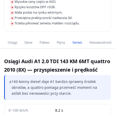
Wysokie ceny części w ASO.
✕
Ryzyko kosztów DPF i EGR.
✕
Mała podaż na rynku wtórnym.
✕
Przeciętna praktyczność nadwozia 3d.
✕
Trzeba pilnować serwisu Haldex i rozrządu.
✕
Osiągi
Dane
Paliwo
Płyny
Serwis
Niezawodność
Osiągi Audi A1 2.0 TDI 143 KM 6MT quattro
2010 (8X) — przyspieszenie i prędkość
⚡
143-konny diesel daje A1 bardzo sprawny środek
obrotów, a quattro pomaga przenieść moment na
asfalt bez nerwowości przy starcie.
0–100 km/h
8.2 s