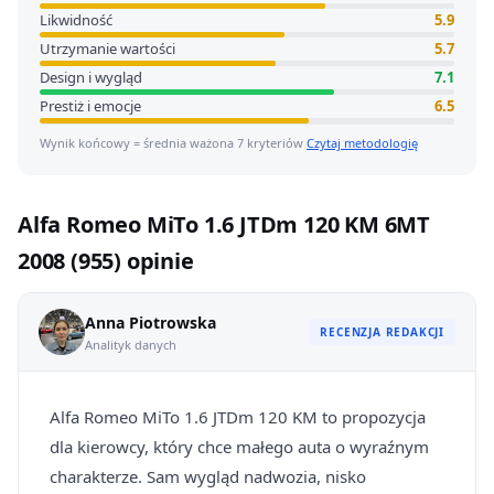
Likwidność
5.9
Utrzymanie wartości
5.7
Design i wygląd
7.1
Prestiż i emocje
6.5
Wynik końcowy = średnia ważona 7 kryteriów
Czytaj metodologię
Alfa Romeo MiTo 1.6 JTDm 120 KM 6MT
2008 (955) opinie
Anna Piotrowska
RECENZJA REDAKCJI
Analityk danych
Alfa Romeo MiTo 1.6 JTDm 120 KM to propozycja
dla kierowcy, który chce małego auta o wyraźnym
charakterze. Sam wygląd nadwozia, nisko