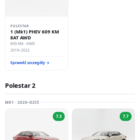
POLESTAR
1 (Mk1) PHEV 609 KM
8AT AWD
609 KM · AWD
2019–2022
Sprawdź szczegóły →
Polestar 2
MK1 · 2020–DZIŚ
7.3
7.7