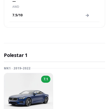
—
AWD
→
7.5/10
Polestar 1
MK1 · 2019–2022
7.1