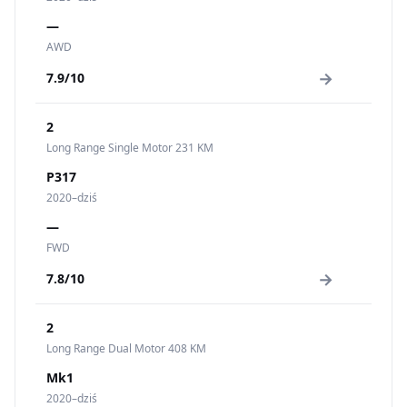
—
AWD
→
7.9/10
2
Long Range Single Motor 231 KM
P317
2020–dziś
—
FWD
→
7.8/10
2
Long Range Dual Motor 408 KM
Mk1
2020–dziś