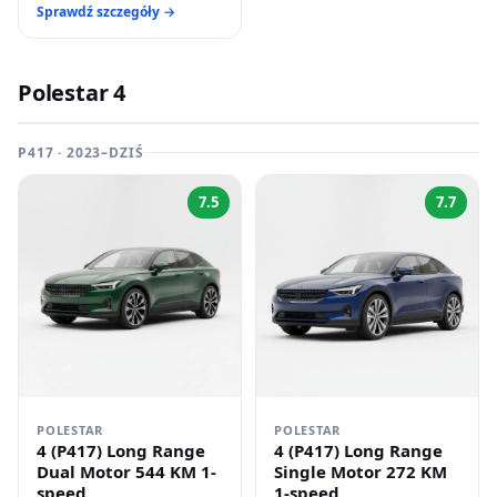
Sprawdź szczegóły →
Polestar 4
P417 · 2023–DZIŚ
7.5
7.7
POLESTAR
POLESTAR
4 (P417) Long Range
4 (P417) Long Range
Dual Motor 544 KM 1-
Single Motor 272 KM
speed
1-speed