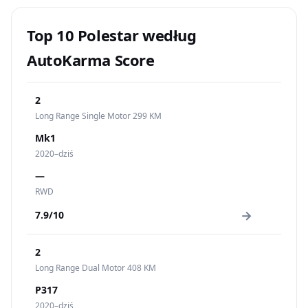
Top 10 Polestar według
AutoKarma Score
2
Long Range Single Motor 299 KM
Mk1
2020–dziś
—
RWD
→
7.9/10
2
Long Range Dual Motor 408 KM
P317
2020–dziś