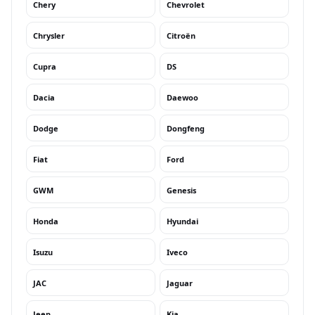
Chery
Chevrolet
Chrysler
Citroën
Cupra
DS
Dacia
Daewoo
Dodge
Dongfeng
Fiat
Ford
GWM
Genesis
Honda
Hyundai
Isuzu
Iveco
JAC
Jaguar
Jeep
Kia