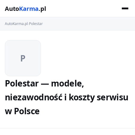
Auto
Karma
.pl
AutoKarma.pl
›
Polestar
P
Polestar — modele,
niezawodność i koszty serwisu
w Polsce