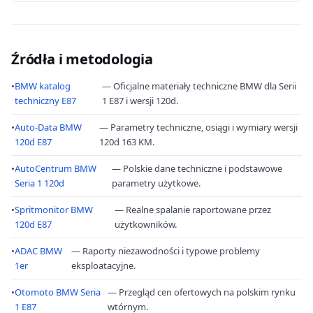
Źródła i metodologia
•
BMW katalog
— Oficjalne materiały techniczne BMW dla Serii
techniczny E87
1 E87 i wersji 120d.
•
Auto-Data BMW
— Parametry techniczne, osiągi i wymiary wersji
120d E87
120d 163 KM.
•
AutoCentrum BMW
— Polskie dane techniczne i podstawowe
Seria 1 120d
parametry użytkowe.
•
Spritmonitor BMW
— Realne spalanie raportowane przez
120d E87
użytkowników.
•
ADAC BMW
— Raporty niezawodności i typowe problemy
1er
eksploatacyjne.
•
Otomoto BMW Seria
— Przegląd cen ofertowych na polskim rynku
1 E87
wtórnym.