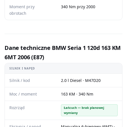
Moment przy
340 Nm przy 2000
obrotach
Dane techniczne BMW Seria 1 120d 163 KM
6MT 2006 (E87)
SILNIK I NAPĘD
Silnik / kod
2.0 l Diesel · M47D20
Moc / moment
163 KM · 340 Nm
Rozrząd
Łańcuch — brak planowej
wymiany
Skrzynia / napęd
Manualna 6-biegowy (6MT) ·