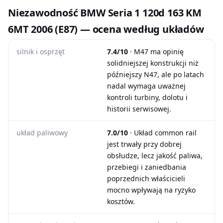
Niezawodność BMW Seria 1 120d 163 KM
6MT 2006 (E87) — ocena według układów
silnik i osprzęt
7.4/10
· M47 ma opinię
solidniejszej konstrukcji niż
późniejszy N47, ale po latach
nadal wymaga uważnej
kontroli turbiny, dolotu i
historii serwisowej.
układ paliwowy
7.0/10
· Układ common rail
jest trwały przy dobrej
obsłudze, lecz jakość paliwa,
przebiegi i zaniedbania
poprzednich właścicieli
mocno wpływają na ryzyko
kosztów.