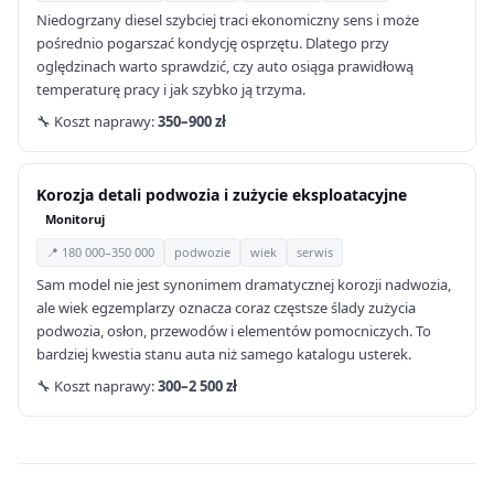
Niedogrzany diesel szybciej traci ekonomiczny sens i może
pośrednio pogarszać kondycję osprzętu. Dlatego przy
oględzinach warto sprawdzić, czy auto osiąga prawidłową
temperaturę pracy i jak szybko ją trzyma.
🔧 Koszt naprawy:
350–900 zł
Korozja detali podwozia i zużycie eksploatacyjne
Monitoruj
📍 180 000–350 000
podwozie
wiek
serwis
Sam model nie jest synonimem dramatycznej korozji nadwozia,
ale wiek egzemplarzy oznacza coraz częstsze ślady zużycia
podwozia, osłon, przewodów i elementów pomocniczych. To
bardziej kwestia stanu auta niż samego katalogu usterek.
🔧 Koszt naprawy:
300–2 500 zł