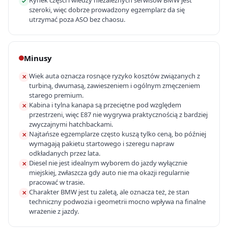
Rynek części i wiedzy niezależnych serwisów BMW jest
✓
szeroki, więc dobrze prowadzony egzemplarz da się
utrzymać poza ASO bez chaosu.
Minusy
Wiek auta oznacza rosnące ryzyko kosztów związanych z
✕
turbiną, dwumasą, zawieszeniem i ogólnym zmęczeniem
starego premium.
Kabina i tylna kanapa są przeciętne pod względem
✕
przestrzeni, więc E87 nie wygrywa praktycznością z bardziej
zwyczajnymi hatchbackami.
Najtańsze egzemplarze często kuszą tylko ceną, bo później
✕
wymagają pakietu startowego i szeregu napraw
odkładanych przez lata.
Diesel nie jest idealnym wyborem do jazdy wyłącznie
✕
miejskiej, zwłaszcza gdy auto nie ma okazji regularnie
pracować w trasie.
Charakter BMW jest tu zaletą, ale oznacza też, że stan
✕
techniczny podwozia i geometrii mocno wpływa na finalne
wrażenie z jazdy.