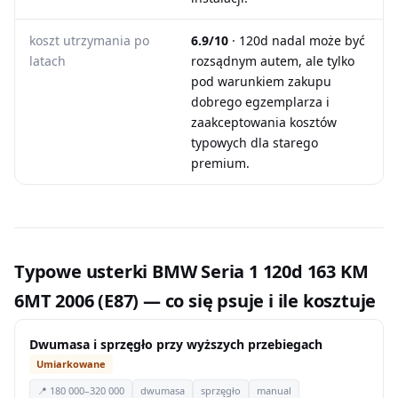
koszt utrzymania po
6.9/10
· 120d nadal może być
latach
rozsądnym autem, ale tylko
pod warunkiem zakupu
dobrego egzemplarza i
zaakceptowania kosztów
typowych dla starego
premium.
Typowe usterki BMW Seria 1 120d 163 KM
6MT 2006 (E87) — co się psuje i ile kosztuje
Dwumasa i sprzęgło przy wyższych przebiegach
Umiarkowane
📍 180 000–320 000
dwumasa
sprzęgło
manual