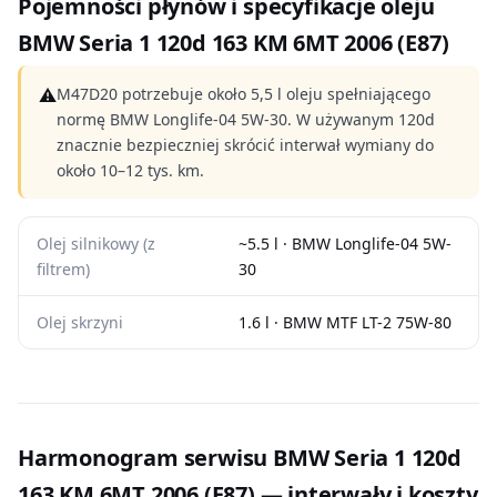
Pojemności płynów i specyfikacje oleju
BMW Seria 1 120d 163 KM 6MT 2006 (E87)
⚠
M47D20 potrzebuje około 5,5 l oleju spełniającego
normę BMW Longlife-04 5W-30. W używanym 120d
znacznie bezpieczniej skrócić interwał wymiany do
około 10–12 tys. km.
Olej silnikowy (z
~5.5 l · BMW Longlife-04 5W-
filtrem)
30
Olej skrzyni
1.6 l · BMW MTF LT-2 75W-80
Harmonogram serwisu BMW Seria 1 120d
163 KM 6MT 2006 (E87) — interwały i koszty