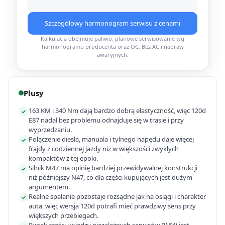
Szczegółowy harmonogram serwisu z cenami
Kalkulacja obejmuje paliwo, planowe serwisowanie wg
harmonogramu producenta oraz OC. Bez AC i napraw
awaryjnych.
Plusy
163 KM i 340 Nm dają bardzo dobrą elastyczność, więc 120d
✓
E87 nadal bez problemu odnajduje się w trasie i przy
wyprzedzaniu.
Połączenie diesla, manuala i tylnego napędu daje więcej
✓
frajdy z codziennej jazdy niż w większości zwykłych
kompaktów z tej epoki.
Silnik M47 ma opinię bardziej przewidywalnej konstrukcji
✓
niż późniejszy N47, co dla części kupujących jest dużym
argumentem.
Realne spalanie pozostaje rozsądne jak na osiągi i charakter
✓
auta, więc wersja 120d potrafi mieć prawdziwy sens przy
większych przebiegach.