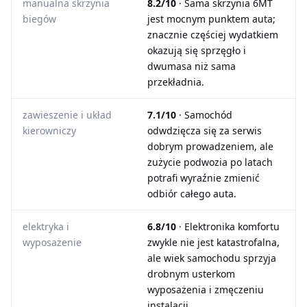
manualna skrzynia
8.2/10
· Sama skrzynia 6MT
biegów
jest mocnym punktem auta;
znacznie częściej wydatkiem
okazują się sprzęgło i
dwumasa niż sama
przekładnia.
zawieszenie i układ
7.1/10
· Samochód
kierowniczy
odwdzięcza się za serwis
dobrym prowadzeniem, ale
zużycie podwozia po latach
potrafi wyraźnie zmienić
odbiór całego auta.
elektryka i
6.8/10
· Elektronika komfortu
wyposażenie
zwykle nie jest katastrofalna,
ale wiek samochodu sprzyja
drobnym usterkom
wyposażenia i zmęczeniu
instalacji.