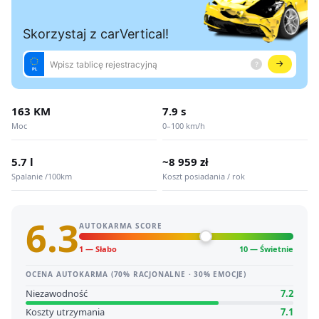
163 KM
7.9 s
Moc
0–100 km/h
5.7 l
~8 959 zł
Spalanie /100km
Koszt posiadania / rok
6.3
AUTOKARMA SCORE
1 — Słabo
10 — Świetnie
OCENA AUTOKARMA (70% RACJONALNE · 30% EMOCJE)
Niezawodność
7.2
Koszty utrzymania
7.1