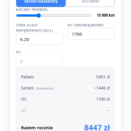
Serwis niezależny
ASO BMW
ROCZNY PRZEBIEG
15 000 km
CENA OLEJU
OC (OBOWIĄZKOWE)
NAPĘDOWEGO (ZŁ/L)
AC
Paliwo
5301 zł
Serwis
~1446 zł
(niezależny)
OC
1700 zł
AC
—
8447 zł
Razem rocznie