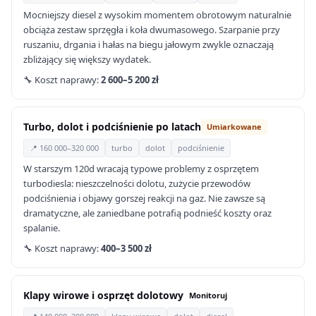
Mocniejszy diesel z wysokim momentem obrotowym naturalnie
obciąża zestaw sprzęgła i koła dwumasowego. Szarpanie przy
ruszaniu, drgania i hałas na biegu jałowym zwykle oznaczają
zbliżający się większy wydatek.
🔧 Koszt naprawy:
2 600–5 200 zł
Turbo, dolot i podciśnienie po latach
Umiarkowane
📍 160 000–320 000
turbo
dolot
podciśnienie
W starszym 120d wracają typowe problemy z osprzętem
turbodiesla: nieszczelności dolotu, zużycie przewodów
podciśnienia i objawy gorszej reakcji na gaz. Nie zawsze są
dramatyczne, ale zaniedbane potrafią podnieść koszty oraz
spalanie.
🔧 Koszt naprawy:
400–3 500 zł
Klapy wirowe i osprzęt dolotowy
Monitoruj