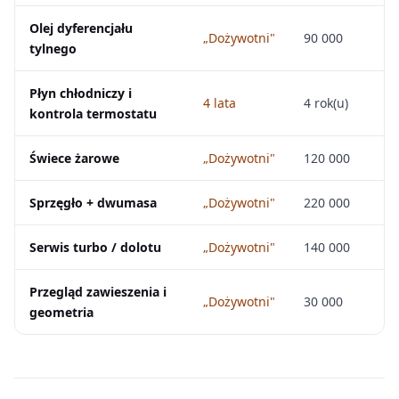
Olej dyferencjału
„Dożywotni"
90 000
tylnego
Płyn chłodniczy i
4 lata
4 rok(u)
kontrola termostatu
Świece żarowe
„Dożywotni"
120 000
Sprzęgło + dwumasa
„Dożywotni"
220 000
Serwis turbo / dolotu
„Dożywotni"
140 000
Przegląd zawieszenia i
„Dożywotni"
30 000
geometria