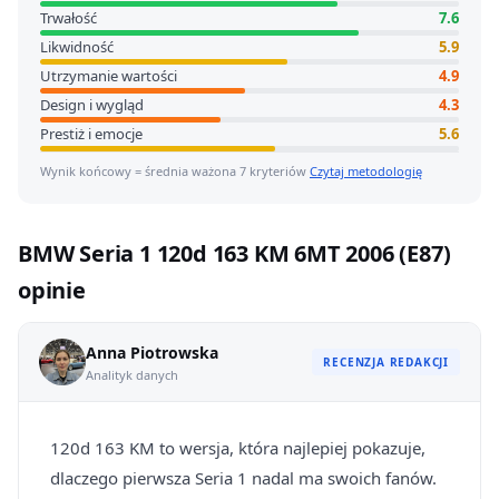
Trwałość
7.6
Likwidność
5.9
Utrzymanie wartości
4.9
Design i wygląd
4.3
Prestiż i emocje
5.6
Wynik końcowy = średnia ważona 7 kryteriów
Czytaj metodologię
BMW Seria 1 120d 163 KM 6MT 2006 (E87)
opinie
Anna Piotrowska
RECENZJA REDAKCJI
Analityk danych
120d 163 KM to wersja, która najlepiej pokazuje,
dlaczego pierwsza Seria 1 nadal ma swoich fanów.