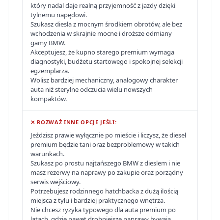
który nadal daje realną przyjemność z jazdy dzięki
tylnemu napędowi.
Szukasz diesla z mocnym środkiem obrotów, ale bez
wchodzenia w skrajnie mocne i droższe odmiany
gamy BMW.
Akceptujesz, że kupno starego premium wymaga
diagnostyki, budżetu startowego i spokojnej selekcji
egzemplarza.
Wolisz bardziej mechaniczny, analogowy charakter
auta niż sterylne odczucia wielu nowszych
kompaktów.
✕ ROZWAŻ INNE OPCJE JEŚLI:
Jeździsz prawie wyłącznie po mieście i liczysz, że diesel
premium będzie tani oraz bezproblemowy w takich
warunkach.
Szukasz po prostu najtańszego BMW z dieslem i nie
masz rezerwy na naprawy po zakupie oraz porządny
serwis wejściowy.
Potrzebujesz rodzinnego hatchbacka z dużą ilością
miejsca z tyłu i bardziej praktycznego wnętrza.
Nie chcesz ryzyka typowego dla auta premium po
latach, gdzie nawet drobniejsze naprawy bywają