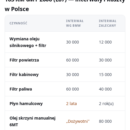
w Polsce
INTERWAŁ
INTERWAŁ
CZYNNOŚĆ
WG BMW
ZALECANY
Wymiana oleju
30 000
12 000
silnikowego + filtr
Filtr powietrza
60 000
30 000
Filtr kabinowy
30 000
15 000
Filtr paliwa
60 000
40 000
Płyn hamulcowy
2 lata
2 rok(u)
Olej skrzyni manualnej
„Dożywotni"
80 000
6MT