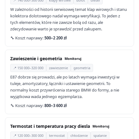
📍 140 000–300 000
klapy wirowe
dolot
diesel
W zależności od historii serwisowej temat klap wirowych i stanu
kolektora dolotowego nadal wymaga weryfikacji. To jeden z
tych elementów, które nie zawsze bolą od razu, ale
zdecydowanie warto je sprawdzić przed zakupem.
🔧 Koszt naprawy:
500–2 200 zł
Zawieszenie i geometria
Monitoruj
📍 150 000–320 000
zawieszenie
geometria
E87 dobrze się prowadzi, ale po latach wymaga inwestycji w
tuleje, amortyzatory, łączniki i ustawienie geometrii. To
normalny koszt przywrócenia starego BMW do formy, a nie
wyjątkowa wada jednego egzemplarza.
🔧 Koszt naprawy:
800–3 600 zł
Termostat i temperatura pracy diesla
Monitoruj
📍 120 000–300 000
termostat
chłodzenie
spalanie