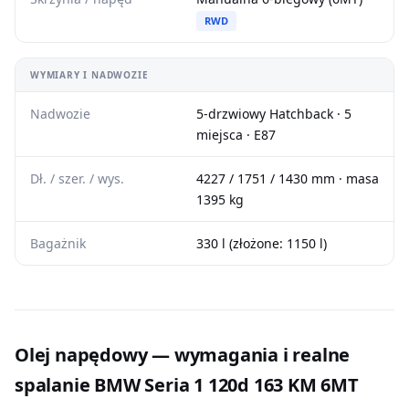
RWD
WYMIARY I NADWOZIE
Nadwozie
5-drzwiowy Hatchback · 5
miejsca · E87
Dł. / szer. / wys.
4227 / 1751 / 1430 mm · masa
1395 kg
Bagażnik
330 l (złożone: 1150 l)
Olej napędowy — wymagania i realne
spalanie BMW Seria 1 120d 163 KM 6MT