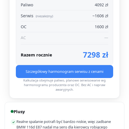
Paliwo
4092 zł
Serwis
~1606 zł
(niezależny)
OC
1600 zł
AC
—
7298 zł
Razem rocznie
Szczegółowy harmonogram serwisu z cenami
Kalkulacja obejmuje paliwo, planowe serwisowanie wg
harmonogramu producenta oraz OC. Bez AC i napraw
awaryjnych.
Plusy
Realne spalanie potrafi być bardzo niskie, więc zadbane
✓
BMW 116d E87 nadal ma sens dla kierowcy robiącego