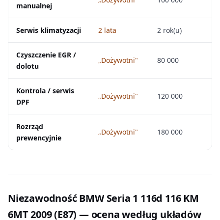
manualnej
Serwis klimatyzacji
2 lata
2 rok(u)
Czyszczenie EGR /
„Dożywotni"
80 000
dolotu
Kontrola / serwis
„Dożywotni"
120 000
DPF
Rozrząd
„Dożywotni"
180 000
prewencyjnie
Niezawodność BMW Seria 1 116d 116 KM
6MT 2009 (E87) — ocena według układów