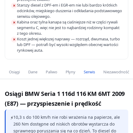
Starszy diesel z DPF-em i EGR-em nie lubi bardzo krótkich
✕
odcinków, miejskiego duszenia i odkładania podstawowego
serwisu olejowego.
Kabina oraz tylna kanapa są ciaśniejsze niż w części rywali
✕
segmentu C, więc nie jest to najbardziej rodzinny kompakt
z tego okresu.
Koszt jednej większej naprawy — rozrząd, dwumasa, turbo
✕
lub DPF — potrafi być wysoki względem obecnej wartości
rynkowej auta.
Osiągi
Dane
Paliwo
Płyny
Serwis
Niezawodność
Osiągi BMW Seria 1 116d 116 KM 6MT 2009
(E87) — przyspieszenie i prędkość
⚡
10,3 s do 100 km/h nie robi wrażenia na papierze, ale
260 Nm dostępne od niskich obrotów wystarcza do
sprawnego poruszania się na co dzień. To diesel do