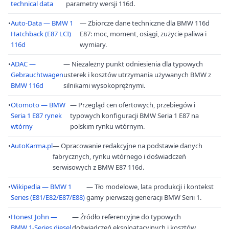
technical data
parametry wersji 116d.
•
Auto-Data — BMW 1
— Zbiorcze dane techniczne dla BMW 116d
Hatchback (E87 LCI)
E87: moc, moment, osiągi, zużycie paliwa i
116d
wymiary.
•
ADAC —
— Niezależny punkt odniesienia dla typowych
Gebrauchtwagen
usterek i kosztów utrzymania używanych BMW z
BMW 116d
silnikami wysokoprężnymi.
•
Otomoto — BMW
— Przegląd cen ofertowych, przebiegów i
Seria 1 E87 rynek
typowych konfiguracji BMW Seria 1 E87 na
wtórny
polskim rynku wtórnym.
•
AutoKarma.pl
— Opracowanie redakcyjne na podstawie danych
fabrycznych, rynku wtórnego i doświadczeń
serwisowych z BMW E87 116d.
•
Wikipedia — BMW 1
— Tło modelowe, lata produkcji i kontekst
Series (E81/E82/E87/E88)
gamy pierwszej generacji BMW Serii 1.
•
Honest John —
— Źródło referencyjne do typowych
BMW 1-Series diesel
doświadczeń eksploatacyjnych i kosztów