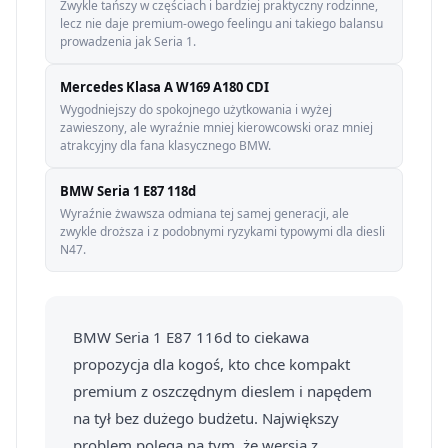
Zwykle tańszy w częściach i bardziej praktyczny rodzinne,
lecz nie daje premium-owego feelingu ani takiego balansu
prowadzenia jak Seria 1.
Mercedes Klasa A W169 A180 CDI
Wygodniejszy do spokojnego użytkowania i wyżej
zawieszony, ale wyraźnie mniej kierowcowski oraz mniej
atrakcyjny dla fana klasycznego BMW.
BMW Seria 1 E87 118d
Wyraźnie żwawsza odmiana tej samej generacji, ale
zwykle droższa i z podobnymi ryzykami typowymi dla diesli
N47.
BMW Seria 1 E87 116d to ciekawa
propozycja dla kogoś, kto chce kompakt
premium z oszczędnym dieslem i napędem
na tył bez dużego budżetu. Największy
problem polega na tym, że wersja z