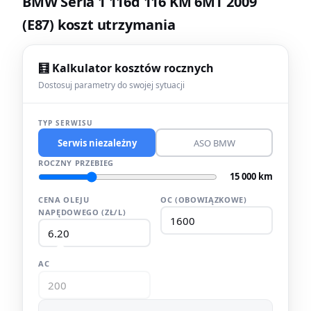
BMW Seria 1 116d 116 KM 6MT 2009
(E87) koszt utrzymania
🧮 Kalkulator kosztów rocznych
Dostosuj parametry do swojej sytuacji
TYP SERWISU
Serwis niezależny
ASO BMW
ROCZNY PRZEBIEG
15 000 km
CENA OLEJU
OC (OBOWIĄZKOWE)
NAPĘDOWEGO (ZŁ/L)
AC