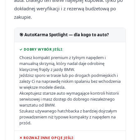
auta. Dlatego ten BMW najlepiej kupować tylko po
dokładnej weryfikacji i z rezerwą budżetową po
zakupie.
🎯 AutoKarma Spotlight — dla kogo to auto?
✓ DOBRY WYBÓR JEŚLI:
Chcesz kompakt premium z tylnym napędem i
manualną skrzynią, który nadal daje odrobinę
klasycznej frajdy z jazdy BMW.
Jeździsz sporo w trasie lub po drogach podmiejskich i
zależy Ci na naprawdę niskim spalaniu bez wchodzenia
w większe modele diesla.
Akceptujesz starsze auto wymagające kontroli historii
serwisowej i masz dostęp do dobrego niezależnego
warsztatu od BMW.
Szukasz używanego hatchbacka z bardziej dojrzałym
prowadzeniem niż typowe kompakty z napędem na
przód.
✕ ROZWAŻ INNE OPCJE JEŚLI: