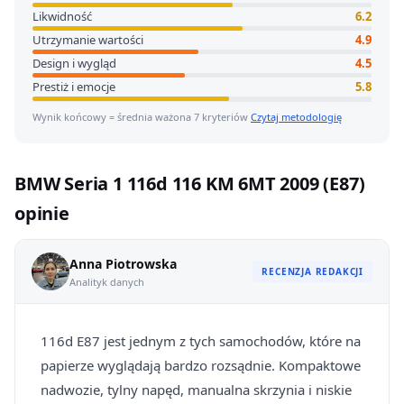
Likwidność
6.2
Utrzymanie wartości
4.9
Design i wygląd
4.5
Prestiż i emocje
5.8
Wynik końcowy = średnia ważona 7 kryteriów
Czytaj metodologię
BMW Seria 1 116d 116 KM 6MT 2009 (E87)
opinie
Anna Piotrowska
RECENZJA REDAKCJI
Analityk danych
116d E87 jest jednym z tych samochodów, które na
papierze wyglądają bardzo rozsądnie. Kompaktowe
nadwozie, tylny napęd, manualna skrzynia i niskie