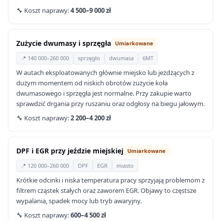
🔧 Koszt naprawy:
4 500–9 000 zł
Zużycie dwumasy i sprzęgła
Umiarkowane
📍 140 000–260 000
sprzęgło
dwumasa
6MT
W autach eksploatowanych głównie miejsko lub jeżdżących z
dużym momentem od niskich obrotów zużycie koła
dwumasowego i sprzęgła jest normalne. Przy zakupie warto
sprawdzić drgania przy ruszaniu oraz odgłosy na biegu jałowym.
🔧 Koszt naprawy:
2 200–4 200 zł
DPF i EGR przy jeździe miejskiej
Umiarkowane
📍 120 000–260 000
DPF
EGR
miasto
Krótkie odcinki i niska temperatura pracy sprzyjają problemom z
filtrem cząstek stałych oraz zaworem EGR. Objawy to częstsze
wypalania, spadek mocy lub tryb awaryjny.
🔧 Koszt naprawy:
600–4 500 zł