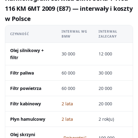
116 KM 6MT 2009 (E87) — interwały i koszty
w Polsce
INTERWAŁ WG
INTERWAŁ
CZYNNOŚĆ
BMW
ZALECANY
Olej silnikowy +
30 000
12 000
filtr
Filtr paliwa
60 000
30 000
Filtr powietrza
60 000
20 000
Filtr kabinowy
2 lata
20 000
Płyn hamulcowy
2 lata
2 rok(u)
Olej skrzyni
„Dożywotni"
100 000