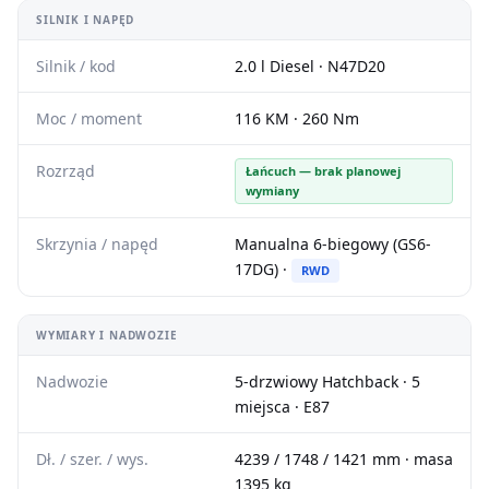
SILNIK I NAPĘD
Silnik / kod
2.0 l Diesel · N47D20
Moc / moment
116 KM · 260 Nm
Rozrząd
Łańcuch — brak planowej
wymiany
Skrzynia / napęd
Manualna 6-biegowy (GS6-
17DG) ·
RWD
WYMIARY I NADWOZIE
Nadwozie
5-drzwiowy Hatchback · 5
miejsca · E87
Dł. / szer. / wys.
4239 / 1748 / 1421 mm · masa
1395 kg