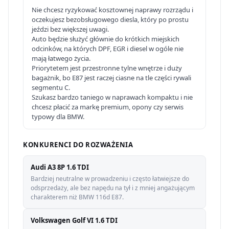
Nie chcesz ryzykować kosztownej naprawy rozrządu i
oczekujesz bezobsługowego diesla, który po prostu
jeździ bez większej uwagi.
Auto będzie służyć głównie do krótkich miejskich
odcinków, na których DPF, EGR i diesel w ogóle nie
mają łatwego życia.
Priorytetem jest przestronne tylne wnętrze i duży
bagażnik, bo E87 jest raczej ciasne na tle części rywali
segmentu C.
Szukasz bardzo taniego w naprawach kompaktu i nie
chcesz płacić za markę premium, opony czy serwis
typowy dla BMW.
KONKURENCI DO ROZWAŻENIA
Audi A3 8P 1.6 TDI
Bardziej neutralne w prowadzeniu i często łatwiejsze do
odsprzedaży, ale bez napędu na tył i z mniej angażującym
charakterem niż BMW 116d E87.
Volkswagen Golf VI 1.6 TDI