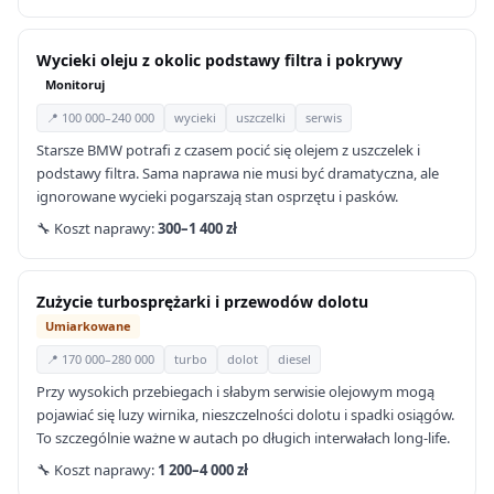
Wycieki oleju z okolic podstawy filtra i pokrywy
Monitoruj
📍 100 000–240 000
wycieki
uszczelki
serwis
Starsze BMW potrafi z czasem pocić się olejem z uszczelek i
podstawy filtra. Sama naprawa nie musi być dramatyczna, ale
ignorowane wycieki pogarszają stan osprzętu i pasków.
🔧 Koszt naprawy:
300–1 400 zł
Zużycie turbosprężarki i przewodów dolotu
Umiarkowane
📍 170 000–280 000
turbo
dolot
diesel
Przy wysokich przebiegach i słabym serwisie olejowym mogą
pojawiać się luzy wirnika, nieszczelności dolotu i spadki osiągów.
To szczególnie ważne w autach po długich interwałach long-life.
🔧 Koszt naprawy:
1 200–4 000 zł