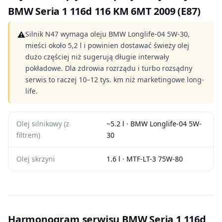
BMW Seria 1 116d 116 KM 6MT 2009 (E87)
⚠
Silnik N47 wymaga oleju BMW Longlife-04 5W-30,
mieści około 5,2 l i powinien dostawać świeży olej
dużo częściej niż sugerują długie interwały
pokładowe. Dla zdrowia rozrządu i turbo rozsądny
serwis to raczej 10–12 tys. km niż marketingowe long-
life.
Olej silnikowy (z
~5.2 l · BMW Longlife-04 5W-
filtrem)
30
Olej skrzyni
1.6 l · MTF-LT-3 75W-80
Harmonogram serwisu BMW Seria 1 116d