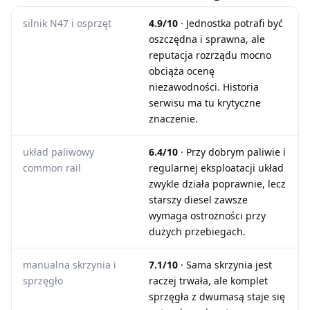
silnik N47 i osprzęt
4.9/10
· Jednostka potrafi być
oszczędna i sprawna, ale
reputacja rozrządu mocno
obciąża ocenę
niezawodności. Historia
serwisu ma tu krytyczne
znaczenie.
układ paliwowy
6.4/10
· Przy dobrym paliwie i
common rail
regularnej eksploatacji układ
zwykle działa poprawnie, lecz
starszy diesel zawsze
wymaga ostrożności przy
dużych przebiegach.
manualna skrzynia i
7.1/10
· Sama skrzynia jest
sprzęgło
raczej trwała, ale komplet
sprzęgła z dwumasą staje się