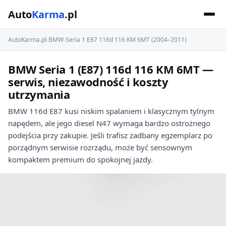
Auto
Karma
.pl
AutoKarma.pl
›
BMW
›
Seria 1 E87 116d 116 KM 6MT (2004–2011)
BMW Seria 1 (E87) 116d 116 KM 6MT —
serwis, niezawodność i koszty
utrzymania
BMW 116d E87 kusi niskim spalaniem i klasycznym tylnym
napędem, ale jego diesel N47 wymaga bardzo ostrożnego
podejścia przy zakupie. Jeśli trafisz zadbany egzemplarz po
porządnym serwisie rozrządu, może być sensownym
kompaktem premium do spokojnej jazdy.