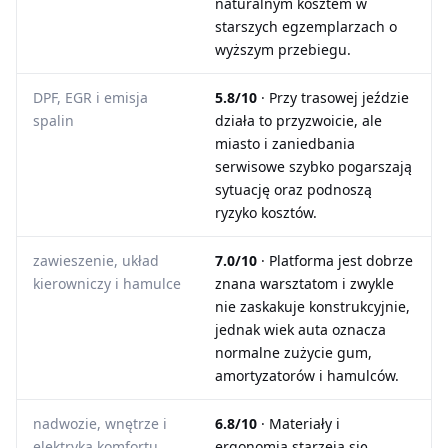
naturalnym kosztem w
starszych egzemplarzach o
wyższym przebiegu.
DPF, EGR i emisja
5.8/10
· Przy trasowej jeździe
spalin
działa to przyzwoicie, ale
miasto i zaniedbania
serwisowe szybko pogarszają
sytuację oraz podnoszą
ryzyko kosztów.
zawieszenie, układ
7.0/10
· Platforma jest dobrze
kierowniczy i hamulce
znana warsztatom i zwykle
nie zaskakuje konstrukcyjnie,
jednak wiek auta oznacza
normalne zużycie gum,
amortyzatorów i hamulców.
nadwozie, wnętrze i
6.8/10
· Materiały i
elektryka komfortu
ergonomia starzeją się