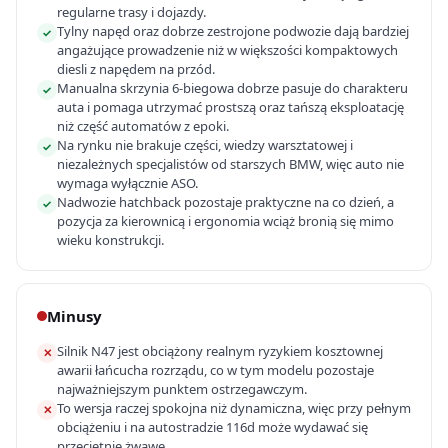
regularne trasy i dojazdy.
Tylny napęd oraz dobrze zestrojone podwozie dają bardziej
✓
angażujące prowadzenie niż w większości kompaktowych
diesli z napędem na przód.
Manualna skrzynia 6-biegowa dobrze pasuje do charakteru
✓
auta i pomaga utrzymać prostszą oraz tańszą eksploatację
niż część automatów z epoki.
Na rynku nie brakuje części, wiedzy warsztatowej i
✓
niezależnych specjalistów od starszych BMW, więc auto nie
wymaga wyłącznie ASO.
Nadwozie hatchback pozostaje praktyczne na co dzień, a
✓
pozycja za kierownicą i ergonomia wciąż bronią się mimo
wieku konstrukcji.
Minusy
Silnik N47 jest obciążony realnym ryzykiem kosztownej
✕
awarii łańcucha rozrządu, co w tym modelu pozostaje
najważniejszym punktem ostrzegawczym.
To wersja raczej spokojna niż dynamiczna, więc przy pełnym
✕
obciążeniu i na autostradzie 116d może wydawać się
przeciętnie żwawe.