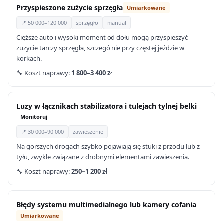
Przyspieszone zużycie sprzęgła
Umiarkowane
📍 50 000–120 000
sprzęgło
manual
Cięższe auto i wysoki moment od dołu mogą przyspieszyć
zużycie tarczy sprzęgła, szczególnie przy częstej jeździe w
korkach.
🔧 Koszt naprawy:
1 800–3 400 zł
Luzy w łącznikach stabilizatora i tulejach tylnej belki
Monitoruj
📍 30 000–90 000
zawieszenie
Na gorszych drogach szybko pojawiają się stuki z przodu lub z
tyłu, zwykle związane z drobnymi elementami zawieszenia.
🔧 Koszt naprawy:
250–1 200 zł
Błędy systemu multimedialnego lub kamery cofania
Umiarkowane