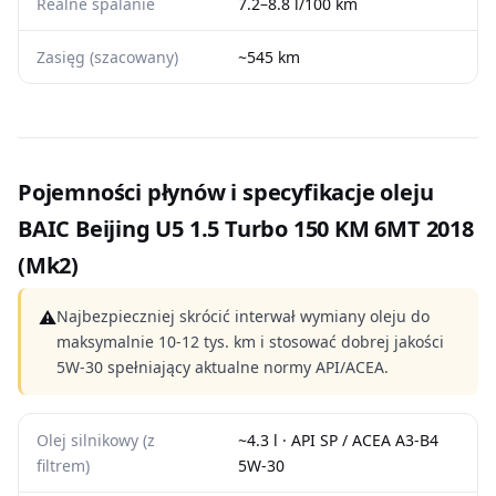
Realne spalanie
7.2–8.8 l/100 km
Zasięg (szacowany)
~545 km
Pojemności płynów i specyfikacje oleju
BAIC Beijing U5 1.5 Turbo 150 KM 6MT 2018
(Mk2)
⚠
Najbezpieczniej skrócić interwał wymiany oleju do
maksymalnie 10-12 tys. km i stosować dobrej jakości
5W-30 spełniający aktualne normy API/ACEA.
Olej silnikowy (z
~4.3 l · API SP / ACEA A3-B4
filtrem)
5W-30