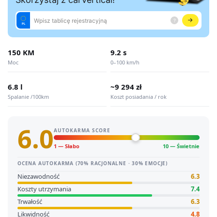
150 KM
9.2 s
Moc
0–100 km/h
6.8 l
~9 294 zł
Spalanie /100km
Koszt posiadania / rok
6.0
AUTOKARMA SCORE
1 — Słabo
10 — Świetnie
OCENA AUTOKARMA (70% RACJONALNE · 30% EMOCJE)
Niezawodność
6.3
Koszty utrzymania
7.4
Trwałość
6.3
Likwidność
4.8