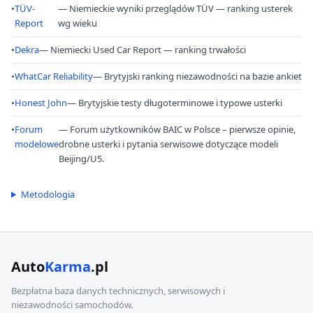
•
TÜV-
— Niemieckie wyniki przeglądów TÜV — ranking usterek
Report
wg wieku
•
Dekra
— Niemiecki Used Car Report — ranking trwałości
•
WhatCar Reliability
— Brytyjski ranking niezawodności na bazie ankiet
•
Honest John
— Brytyjskie testy długoterminowe i typowe usterki
•
Forum
— Forum użytkowników BAIC w Polsce – pierwsze opinie,
modelowe
drobne usterki i pytania serwisowe dotyczące modeli
Beijing/U5.
Metodologia
Auto
Karma
.pl
Bezpłatna baza danych technicznych, serwisowych i
niezawodności samochodów.