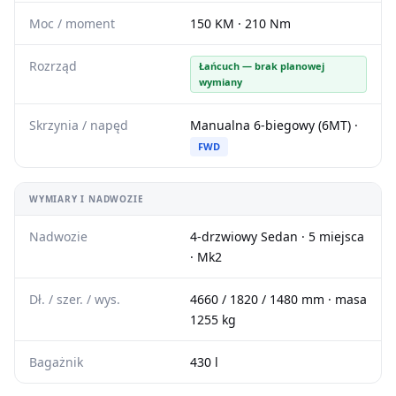
Moc / moment
150 KM · 210 Nm
Rozrząd
Łańcuch — brak planowej
wymiany
Skrzynia / napęd
Manualna 6-biegowy (6MT) ·
FWD
WYMIARY I NADWOZIE
Nadwozie
4-drzwiowy Sedan · 5 miejsca
· Mk2
Dł. / szer. / wys.
4660 / 1820 / 1480 mm · masa
1255 kg
Bagażnik
430 l