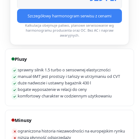
Szczegółowy harmonogram serwisu z cenami
Kalkulacja obejmuje paliwo, planowe serwisowanie wg
harmonogramu producenta oraz OC. Bez AC i napraw
awaryjnych.
Plusy
sprawny silnik 1.5 turbo o sensownej elastyczności
✓
manual 6MT jest prostszy i tańszy w utrzymaniu od CVT
✓
duże nadwozie i ustawny bagażnik 430 l
✓
bogate wyposażenie w relacji do ceny
✓
komfortowy charakter w codziennym użytkowaniu
✓
Minusy
ograniczona historia niezawodności na europejskim rynku
✕
niższa płynność odsprzedaży
✕