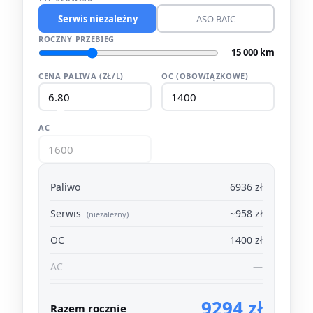
Serwis niezależny
ASO BAIC
ROCZNY PRZEBIEG
15 000 km
CENA PALIWA (ZŁ/L)
OC (OBOWIĄZKOWE)
AC
Paliwo
6936 zł
Serwis
~958 zł
(niezależny)
OC
1400 zł
AC
—
9294 zł
Razem rocznie