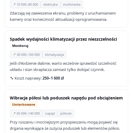
📍 10 000–80 000
elektryka
multimedia
Zdarzają się zawieszenia ekranu, problemy z uruchamianiem
kamery oraz konieczność aktualizacji oprogramowania.
Spadek wydajności klimatyzacji przez nieszczelności
Monitoruj
📍 30 000–100 000
klimatyzacja
Jeśli chłodzenie słabnie, warto wcześnie sprawdzić szczelność
układu i stan skraplacza zamiast tylko dobijać czynnik.
🔧 Koszt naprawy:
250–1 600 zł
Wibracje półosi lub poduszek napędu pod obciążeniem
Umiarkowane
📍 60 000–140 000
napęd
półosie
Przy ruszaniu i mocniejszym przyspieszaniu mogą pojawić się
drgania wynikające ze zużycia poduszek lub elementów półosi.