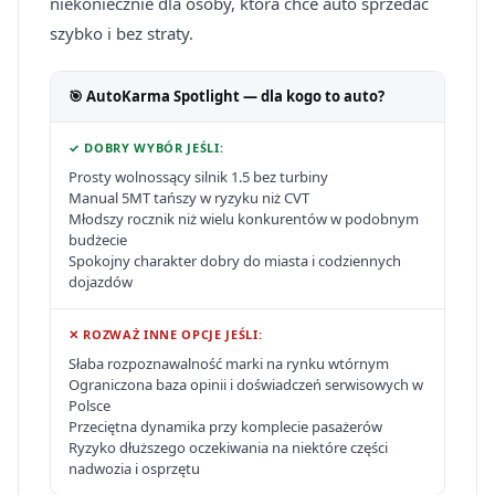
niekoniecznie dla osoby, która chce auto sprzedać
szybko i bez straty.
🎯 AutoKarma Spotlight — dla kogo to auto?
✓ DOBRY WYBÓR JEŚLI:
Prosty wolnossący silnik 1.5 bez turbiny
Manual 5MT tańszy w ryzyku niż CVT
Młodszy rocznik niż wielu konkurentów w podobnym
budżecie
Spokojny charakter dobry do miasta i codziennych
dojazdów
✕ ROZWAŻ INNE OPCJE JEŚLI:
Słaba rozpoznawalność marki na rynku wtórnym
Ograniczona baza opinii i doświadczeń serwisowych w
Polsce
Przeciętna dynamika przy komplecie pasażerów
Ryzyko dłuższego oczekiwania na niektóre części
nadwozia i osprzętu