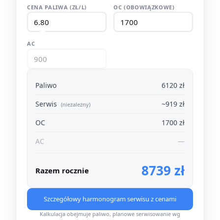
CENA PALIWA (ZŁ/L)
OC (OBOWIĄZKOWE)
AC
Paliwo
6120 zł
Serwis
~919 zł
(niezależny)
OC
1700 zł
AC
—
8739 zł
Razem rocznie
Szczegółowy harmonogram serwisu z cenami
Kalkulacja obejmuje paliwo, planowe serwisowanie wg