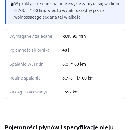
⛽
W praktyce realne spalanie zwykle zamyka się w około
6,7-8,1 l/100 km, więc to wynik rozsądny jak na
wolnossącego sedana tej wielkości.
Wymagane / zalecane
RON 95 min
Pojemność zbiornika
48 l
Spalanie WLTP śr.
6.0 l/100 km
Realne spalanie
6.7–8.1 l/100 km
Zasięg (szacowany)
~592 km
Pojemności płynów i specyfikacje oleju