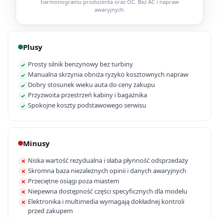
harmonogramu producenta oraz OC. Bez AC i napraw
awaryjnych.
Plusy
Prosty silnik benzynowy bez turbiny
✓
Manualna skrzynia obniża ryzyko kosztownych napraw
✓
Dobry stosunek wieku auta do ceny zakupu
✓
Przyzwoita przestrzeń kabiny i bagażnika
✓
Spokojne koszty podstawowego serwisu
✓
Minusy
Niska wartość rezydualna i słaba płynność odsprzedaży
✕
Skromna baza niezależnych opinii i danych awaryjnych
✕
Przeciętne osiągi poza miastem
✕
Niepewna dostępność części specyficznych dla modelu
✕
Elektronika i multimedia wymagają dokładnej kontroli
✕
przed zakupem