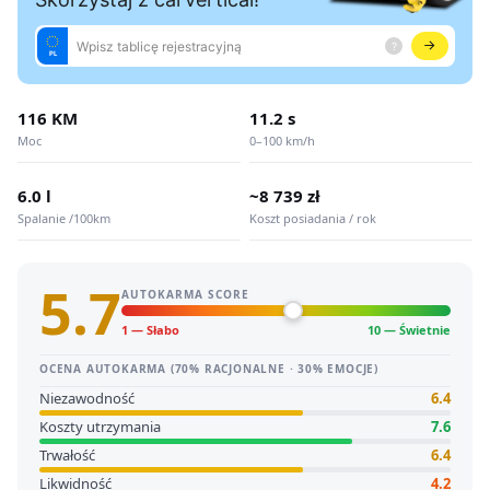
116 KM
11.2 s
Moc
0–100 km/h
6.0 l
~8 739 zł
Spalanie /100km
Koszt posiadania / rok
5.7
AUTOKARMA SCORE
1 — Słabo
10 — Świetnie
OCENA AUTOKARMA (70% RACJONALNE · 30% EMOCJE)
Niezawodność
6.4
Koszty utrzymania
7.6
Trwałość
6.4
Likwidność
4.2