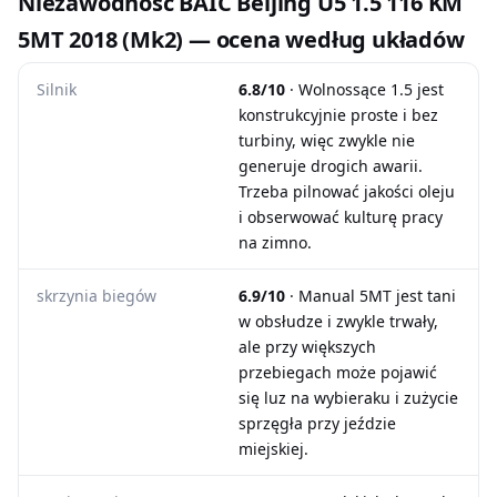
Niezawodność BAIC Beijing U5 1.5 116 KM
5MT 2018 (Mk2) — ocena według układów
Silnik
6.8/10
· Wolnossące 1.5 jest
konstrukcyjnie proste i bez
turbiny, więc zwykle nie
generuje drogich awarii.
Trzeba pilnować jakości oleju
i obserwować kulturę pracy
na zimno.
skrzynia biegów
6.9/10
· Manual 5MT jest tani
w obsłudze i zwykle trwały,
ale przy większych
przebiegach może pojawić
się luz na wybieraku i zużycie
sprzęgła przy jeździe
miejskiej.