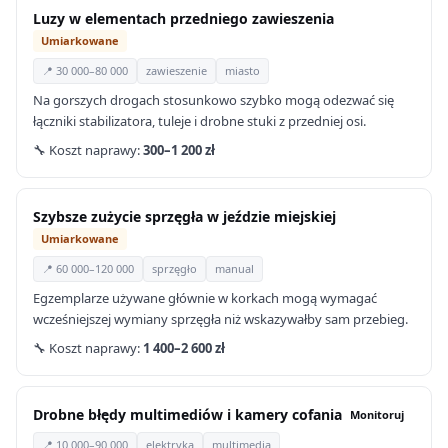
Luzy w elementach przedniego zawieszenia
Umiarkowane
📍 30 000–80 000
zawieszenie
miasto
Na gorszych drogach stosunkowo szybko mogą odezwać się
łączniki stabilizatora, tuleje i drobne stuki z przedniej osi.
🔧 Koszt naprawy:
300–1 200 zł
Szybsze zużycie sprzęgła w jeździe miejskiej
Umiarkowane
📍 60 000–120 000
sprzęgło
manual
Egzemplarze używane głównie w korkach mogą wymagać
wcześniejszej wymiany sprzęgła niż wskazywałby sam przebieg.
🔧 Koszt naprawy:
1 400–2 600 zł
Drobne błędy multimediów i kamery cofania
Monitoruj
📍 10 000–90 000
elektryka
multimedia