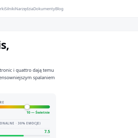
rki
Silniki
Narzędzia
Dokumenty
Blog
s,
ronic i quattro dają temu
 sensowniejszym spalaniem
RE
10 — Świetnie
ONALNE · 30% EMOCJE)
7.5