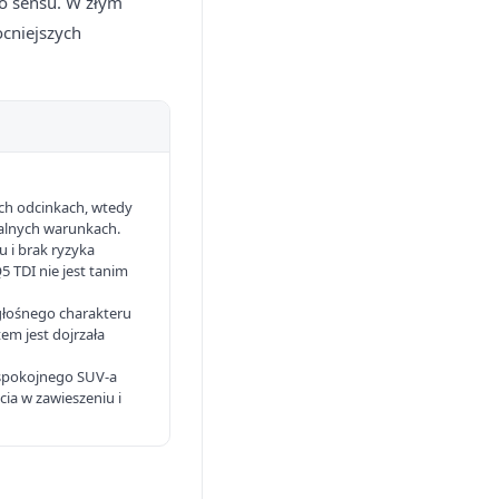
żo sensu. W złym
ocniejszych
kich odcinkach, wtedy
ealnych warunkach.
u i brak ryzyka
 TDI nie jest tanim
głośnego charakteru
tem jest dojrzała
 spokojnego SUV-a
ia w zawieszeniu i