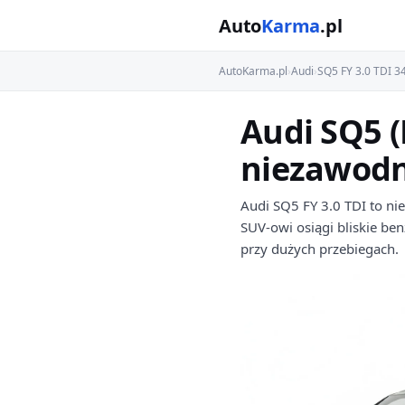
Auto
Karma
.pl
AutoKarma.pl
›
Audi
›
SQ5 FY 3.0 TDI 3
Audi SQ5 (
niezawodn
Audi SQ5 FY 3.0 TDI to ni
SUV-owi osiągi bliskie be
przy dużych przebiegach.