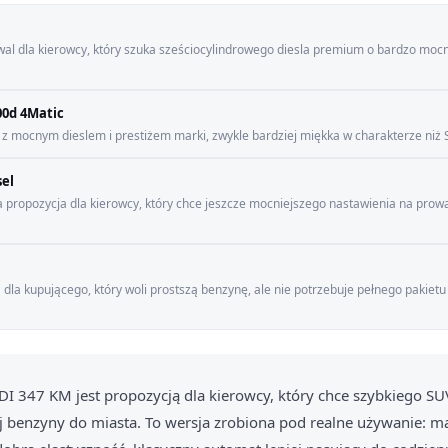
wal dla kierowcy, który szuka sześciocylindrowego diesla premium o bardzo mocn
00d 4Matic
z mocnym dieslem i prestiżem marki, zwykle bardziej miękka w charakterze niż 
sel
wa propozycja dla kierowcy, który chce jeszcze mocniejszego nastawienia na pro
la kupującego, który woli prostszą benzynę, ale nie potrzebuje pełnego pakietu
DI 347 KM jest propozycją dla kierowcy, który chce szybkiego S
ej benzyny do miasta. To wersja zrobiona pod realne używanie: m