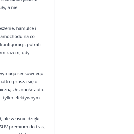
ły, a nie
szenie, hamulce i
o samochodu na co
onfiguracji: potrafi
dym razem, gdy
DI wymaga sensownego
uattro proszą się o
niczną złożoność auta.
m, tylko efektywnym
 ale właśnie dzięki
y SUV premium do tras,