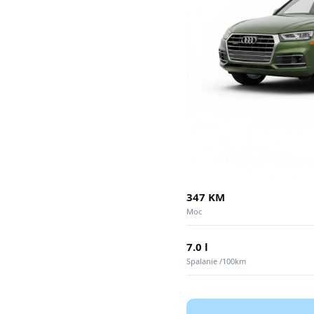
347 KM
Moc
7.0 l
Spalanie /100km