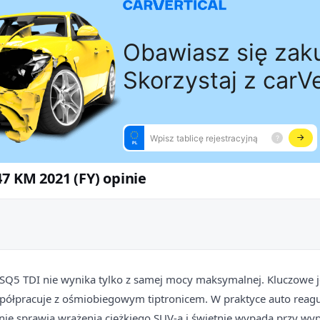
47 KM 2021 (FY) opinie
SQ5 TDI nie wynika tylko z samej mocy maksymalnej. Kluczowe j
półpracuje z ośmiobiegowym tiptronicem. W praktyce auto reagu
nie sprawia wrażenia ciężkiego SUV-a i świetnie wypada przy wyp