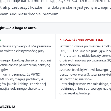
gląda i daje bardzo mocne osiągi, SQ5 FY 3.0 TDI ma bardzo du
rafi przestraszyć kosztami, w dobrym stanie jest jednym z najm
nym Audi klasy średniej premium.
ght — dla kogo to auto?
:
✕ ROZWAŻ INNE OPCJE JEŚLI:
y i chcesz szybkiego SUV-a premium
Jeździsz głównie po mieście i krót
az świetną elastycznością przy
DPF, SCR i AdBlue nie pracują w id
Priorytetem są niskie koszty serwis
szego i bardziej charakternego niż
droższych napraw po gwarancji, SQ5
ecznie chcesz paliwożerną benzynę
samochodem.
iegów.
Szukasz bardziej widowiskowego, 
mium i rozumiesz, że V6 TDI,
benzynowej wersji S, tutaj prioryte
8V MHEV wymagają profilaktyki.
skuteczność, nie show.
gów, jakości kabiny i codziennej
Potrzebujesz możliwie miękkiego,
nacji z rodzinnego charakteru
rodzinnego, bez sportowego napięc
droższej eksploatacji.
WAŻENIA