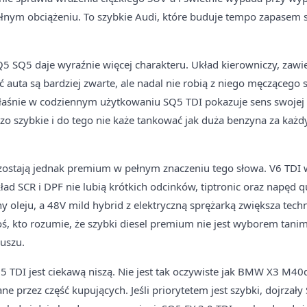
łnym obciążeniu. To szybkie Audi, które buduje tempo zapasem si
 SQ5 daje wyraźnie więcej charakteru. Układ kierowniczy, zawie
auta są bardziej zwarte, ale nadal nie robią z niego męcząceg
łaśnie w codziennym użytkowaniu SQ5 TDI pokazuje sens swojej k
zo szybkie i do tego nie każe tankować jak duża benzyna za każ
zostają jednak premium w pełnym znaczeniu tego słowa. V6 T
ad SCR i DPF nie lubią krótkich odcinków, tiptronic oraz napęd q
y oleju, a 48V mild hybrid z elektryczną sprężarką zwiększa tech
, kto rozumie, że szybki diesel premium nie jest wyborem tani
uszu.
TDI jest ciekawą niszą. Nie jest tak oczywiste jak BMW X3 M40d,
e przez część kupujących. Jeśli priorytetem jest szybki, dojrzał