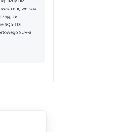
ej jazdy niż
tować cenę wejścia
czają, że
ne SQ5 TDI
portowego SUV-a