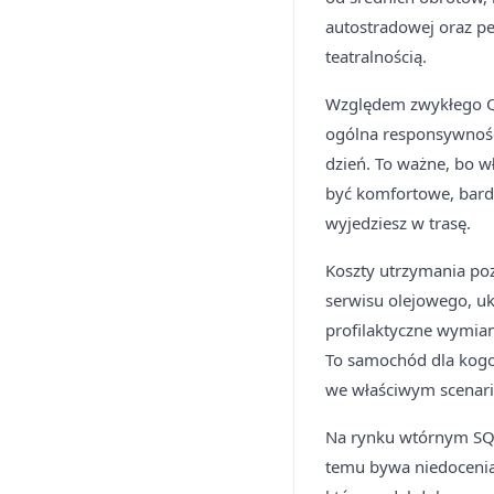
autostradowej oraz pe
teatralnością.
Względem zwykłego Q5
ogólna responsywność 
dzień. To ważne, bo w
być komfortowe, bard
wyjedziesz w trasę.
Koszty utrzymania po
serwisu olejowego, ukł
profilaktyczne wymian
To samochód dla kogoś
we właściwym scenari
Na rynku wtórnym SQ5 
temu bywa niedocenian