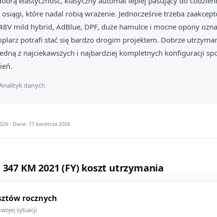
brą elastyczność, klasyczny automat lepiej pasujący do codzienn
osiągi, które nadal robią wrażenie. Jednocześnie trzeba zaakcep
 48V mild hybrid, AdBlue, DPF, duże hamulce i mocne opony ozna
larz potrafi stać się bardzo drogim projektem. Dobrze utrzyma
jedną z najciekawszych i najbardziej kompletnych konfiguracji s
ień.
Analityk danych
26 · Dane: 17 kwietnia 2026
I 347 KM 2021 (FY) koszt utrzymania
sztów rocznych
wojej sytuacji