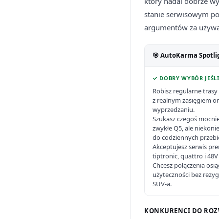
który nadal dobrze wy
stanie serwisowym pot
argumentów za używa
🎯 AutoKarma Spotli
✓ DOBRY WYBÓR JEŚLI
Robisz regularne tras
z realnym zasięgiem or
wyprzedzaniu.
Szukasz czegoś mocniej
zwykłe Q5, ale niekoni
do codziennych przeb
Akceptujesz serwis pre
tiptronic, quattro i 4
Chcesz połączenia osią
użyteczności bez rezyg
SUV-a.
KONKURENCI DO ROZ