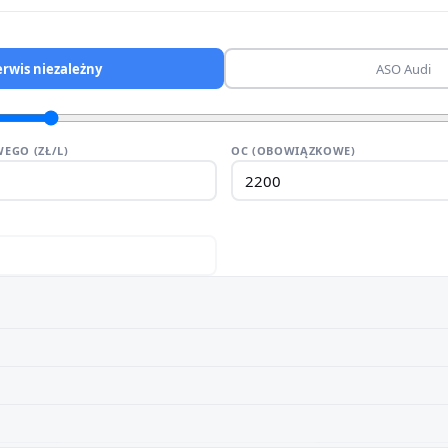
erwis niezależny
ASO Audi
EGO (ZŁ/L)
OC (OBOWIĄZKOWE)