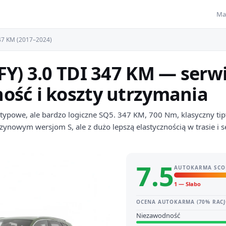
Ma
47 KM (2017–2024)
FY) 3.0 TDI 347 KM — serwi
ość i koszty utrzymania
etypowe, ale bardzo logiczne SQ5. 347 KM, 700 Nm, klasyczny tipt
nzynowym wersjom S, ale z dużo lepszą elastycznością w trasie i
7.5
AUTOKARMA SCO
1 — Słabo
OCENA AUTOKARMA (70% RACJ
Niezawodność