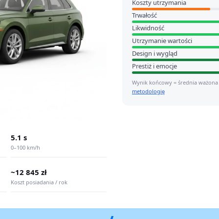
Koszty utrzymania
Trwałość
Likwidność
Utrzymanie wartości
Design i wygląd
Prestiż i emocje
Wynik końcowy = średnia ważona
metodologię
5.1 s
0–100 km/h
~12 845 zł
Koszt posiadania / rok