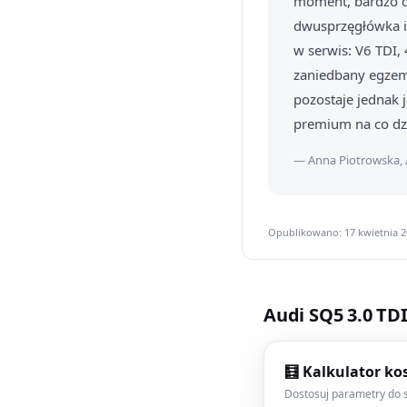
moment, bardzo do
dwusprzęgłówka i 
w serwis: V6 TDI,
zaniedbany egzemp
pozostaje jednak 
premium na co dz
— Anna Piotrowska, 
Opublikowano: 17 kwietnia 20
Audi SQ5 3.0 TD
🧮 Kalkulator ko
Dostosuj parametry do s