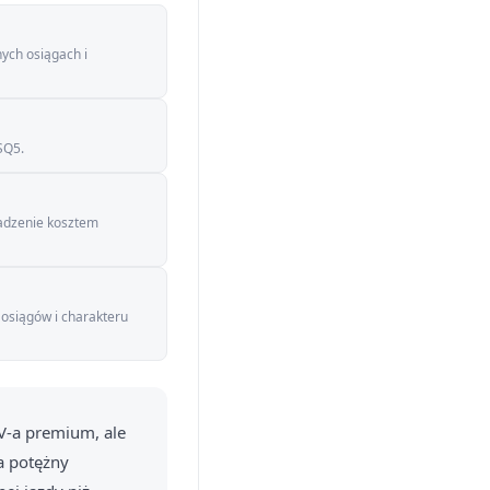
ych osiągach i
SQ5.
wadzenie kosztem
 osiągów i charakteru
UV-a premium, ale
a potężny