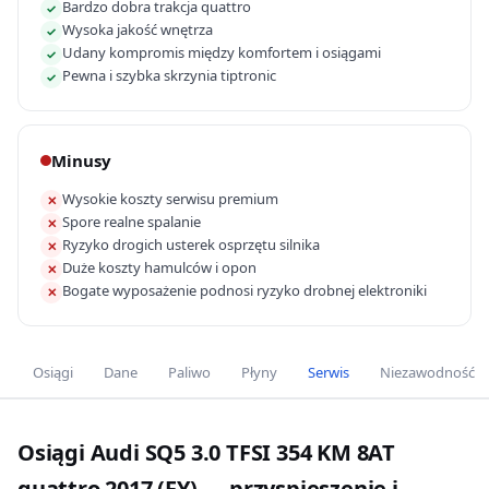
Bardzo dobra trakcja quattro
✓
Wysoka jakość wnętrza
✓
Udany kompromis między komfortem i osiągami
✓
Pewna i szybka skrzynia tiptronic
✓
Minusy
Wysokie koszty serwisu premium
✕
Spore realne spalanie
✕
Ryzyko drogich usterek osprzętu silnika
✕
Duże koszty hamulców i opon
✕
Bogate wyposażenie podnosi ryzyko drobnej elektroniki
✕
Osiągi
Dane
Paliwo
Płyny
Serwis
Niezawodność
Osiągi Audi SQ5 3.0 TFSI 354 KM 8AT
quattro 2017 (FY) — przyspieszenie i