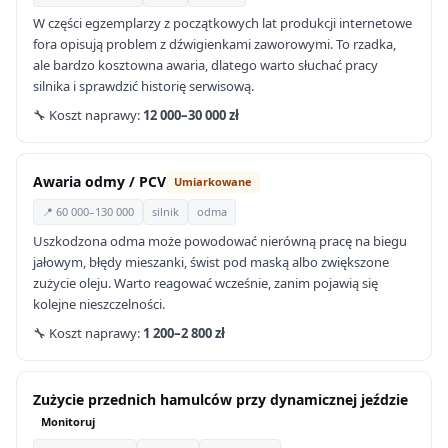
W części egzemplarzy z początkowych lat produkcji internetowe
fora opisują problem z dźwigienkami zaworowymi. To rzadka,
ale bardzo kosztowna awaria, dlatego warto słuchać pracy
silnika i sprawdzić historię serwisową.
🔧 Koszt naprawy:
12 000–30 000 zł
Awaria odmy / PCV
Umiarkowane
📍 60 000–130 000
silnik
odma
Uszkodzona odma może powodować nierówną pracę na biegu
jałowym, błędy mieszanki, świst pod maską albo zwiększone
zużycie oleju. Warto reagować wcześnie, zanim pojawią się
kolejne nieszczelności.
🔧 Koszt naprawy:
1 200–2 800 zł
Zużycie przednich hamulców przy dynamicznej jeździe
Monitoruj