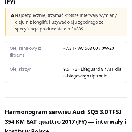
(FY)
⚠
Najbezpieczniej trzymać krótsze interwały wymiany
oleju niż longlife i używać oleju zgodnego ze
specyfikacją producenta dla EA839.
Olej silnikowy (z
~7.3 l · VW 508 00 / 0W-20
filtrem)
Olej skrzyni
9.5 l · ZF Lifeguard 8 / ATF dla
8-biegowego tiptronic
Harmonogram serwisu Audi SQ5 3.0 TFSI
354 KM 8AT quattro 2017 (FY) — interwały i
koszty w Polsce