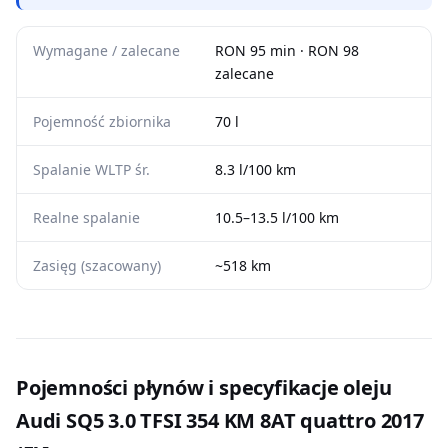
Wymagane / zalecane
RON 95 min · RON 98
zalecane
Pojemność zbiornika
70 l
Spalanie WLTP śr.
8.3 l/100 km
Realne spalanie
10.5–13.5 l/100 km
Zasięg (szacowany)
~518 km
Pojemności płynów i specyfikacje oleju
Audi SQ5 3.0 TFSI 354 KM 8AT quattro 2017