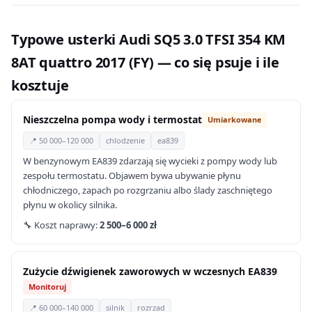
Typowe usterki Audi SQ5 3.0 TFSI 354 KM
8AT quattro 2017 (FY) — co się psuje i ile
kosztuje
Nieszczelna pompa wody i termostat
Umiarkowane
📍 50 000–120 000
chlodzenie
ea839
W benzynowym EA839 zdarzają się wycieki z pompy wody lub
zespołu termostatu. Objawem bywa ubywanie płynu
chłodniczego, zapach po rozgrzaniu albo ślady zaschniętego
płynu w okolicy silnika.
🔧 Koszt naprawy:
2 500–6 000 zł
Zużycie dźwigienek zaworowych w wczesnych EA839
Monitoruj
📍 60 000–140 000
silnik
rozrzad