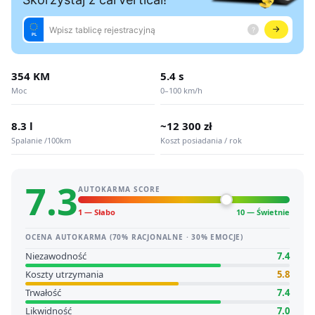
354 KM
5.4 s
Moc
0–100 km/h
8.3 l
~12 300 zł
Spalanie /100km
Koszt posiadania / rok
7.3
AUTOKARMA SCORE
1 — Słabo
10 — Świetnie
OCENA AUTOKARMA (70% RACJONALNE · 30% EMOCJE)
Niezawodność
7.4
Koszty utrzymania
5.8
Trwałość
7.4
Likwidność
7.0