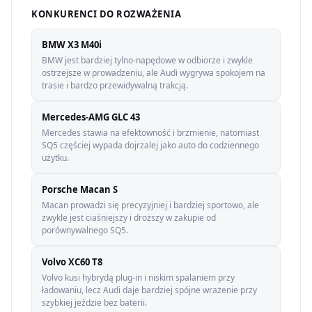
KONKURENCI DO ROZWAŻENIA
BMW X3 M40i
BMW jest bardziej tylno-napędowe w odbiorze i zwykle
ostrzejsze w prowadzeniu, ale Audi wygrywa spokojem na
trasie i bardzo przewidywalną trakcją.
Mercedes-AMG GLC 43
Mercedes stawia na efektowność i brzmienie, natomiast
SQ5 częściej wypada dojrzalej jako auto do codziennego
użytku.
Porsche Macan S
Macan prowadzi się precyzyjniej i bardziej sportowo, ale
zwykle jest ciaśniejszy i droższy w zakupie od
porównywalnego SQ5.
Volvo XC60 T8
Volvo kusi hybrydą plug-in i niskim spalaniem przy
ładowaniu, lecz Audi daje bardziej spójne wrażenie przy
szybkiej jeździe bez baterii.