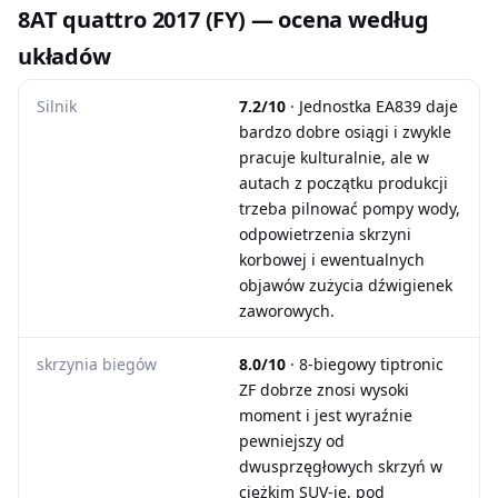
8AT quattro 2017 (FY) — ocena według
układów
Silnik
7.2/10
· Jednostka EA839 daje
bardzo dobre osiągi i zwykle
pracuje kulturalnie, ale w
autach z początku produkcji
trzeba pilnować pompy wody,
odpowietrzenia skrzyni
korbowej i ewentualnych
objawów zużycia dźwigienek
zaworowych.
skrzynia biegów
8.0/10
· 8-biegowy tiptronic
ZF dobrze znosi wysoki
moment i jest wyraźnie
pewniejszy od
dwusprzęgłowych skrzyń w
ciężkim SUV-ie, pod