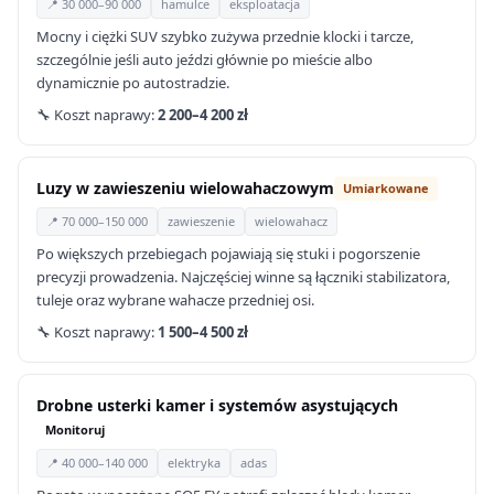
📍 30 000–90 000
hamulce
eksploatacja
Mocny i ciężki SUV szybko zużywa przednie klocki i tarcze,
szczególnie jeśli auto jeździ głównie po mieście albo
dynamicznie po autostradzie.
🔧 Koszt naprawy:
2 200–4 200 zł
Luzy w zawieszeniu wielowahaczowym
Umiarkowane
📍 70 000–150 000
zawieszenie
wielowahacz
Po większych przebiegach pojawiają się stuki i pogorszenie
precyzji prowadzenia. Najczęściej winne są łączniki stabilizatora,
tuleje oraz wybrane wahacze przedniej osi.
🔧 Koszt naprawy:
1 500–4 500 zł
Drobne usterki kamer i systemów asystujących
Monitoruj
📍 40 000–140 000
elektryka
adas