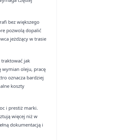
 wymaga częstej
rafi bez większego
óre pozwolą dopalić
rowca jeżdżący w trasie
 traktować jak
ę wymian oleju, pracę
ro oznacza bardziej
jalne koszty
 i prestiż marki.
tują więcej niż w
ełną dokumentacją i