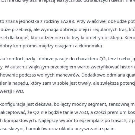
DI ma też wyraźnie lepszą elastyczność od słabszych diesli i nie
 to znana jednostka z rodziny EA288. Przy właściwej obsłudze pot
że przebiegi, ale wymaga dobrego oleju i regularnych tras, kt
diesel dla kogoś, kto codziennie robi trzy kilometry do sklepu. Kie
o dobry kompromis między osiągami a ekonomiką.
a komfort jazdy i dobrze pasuje do charakteru Q2, lecz trzeba ją
y. W autach z większym przebiegiem warto zweryfikować histori
achowanie podczas wolnych manewrów. Dodatkowo odmiana quatt
ienia napędu, który sam w sobie jest trwały, ale zwiększa potenc
wersji FWD.
onfiguracja jest ciekawa, bo łączy modny segment, sensowną moc
aakceptować, że Q2 nie będzie tanie w ASO, a części premium kosz
h kompaktowych. Najlepszy wybór to egzemplarz po trasach, z p
su skrzyni, hamulców oraz układu oczyszczania spalin.