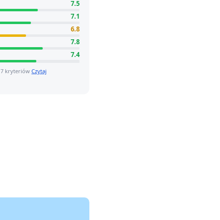
7.5
7.1
6.8
7.8
7.4
 7 kryteriów
Czytaj