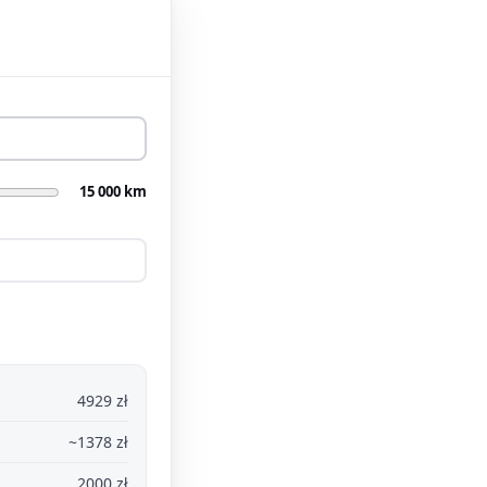
15 000 km
4929 zł
~1378 zł
2000 zł