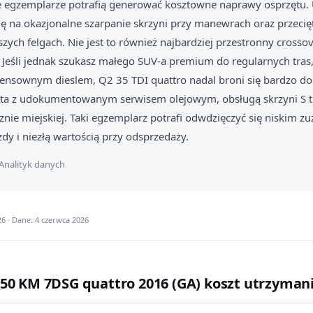
e egzemplarze potrafią generować kosztowne naprawy osprzętu.
ę na okazjonalne szarpanie skrzyni przy manewrach oraz przeci
zych felgach. Nie jest to również najbardziej przestronny crossov
u. Jeśli jednak szukasz małego SUV-a premium do regularnych tras
sensownym dieslem, Q2 35 TDI quattro nadal broni się bardzo d
auta z udokumentowanym serwisem olejowym, obsługą skrzyni S tr
znie miejskiej. Taki egzemplarz potrafi odwdzięczyć się niskim z
dy i niezłą wartością przy odsprzedaży.
Analityk danych
6 · Dane: 4 czerwca 2026
150 KM 7DSG quattro 2016 (GA) koszt utrzyman