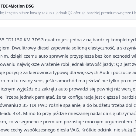
0 TDI 4Motion DSG
kę i często niższe koszty zakupu, jednak Q2 oferuje bardziej premium wnętrze i 
35 TDI 150 KM 7DSG quattro jest jedną z najbardziej kompletny
giem. Dwulitrowy diesel zapewnia solidną elastyczność, a skrzyni
Nm, dzięki czemu auto sprawnie przyspiesza bez konieczności wk
waniu największe wrażenie robi jednak łatwość jazdy: Q2 jest zw
uje pozycję za kierownicą typową dla większych Audi i poczucie a
ro ma tu realny sens, jeśli samochód ma jeździć nie tylko po mie
icznym wyjeździe z zakrętu auto prowadzi się pewniej niż wersje
Trzeba jednak pamiętać, że ta konfiguracja jest cięższa i bardzi
wnaniu z 35 TDI FWD rośnie spalanie, a do budżetu trzeba doli
kładu 4x4. Mimo to przy jeździe mieszanej nadal da się utrzymać
0 km, co w segmencie premium pozostaje mocnym argumentem. P
owe cechy współczesnego diesla VAG. Krótkie odcinki nie służą 