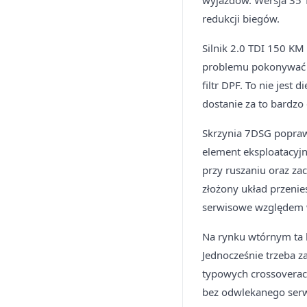
wyjazdów. Wersja 35 T
redukcji biegów.
Silnik 2.0 TDI 150 KM
problemu pokonywać du
filtr DPF. To nie jest 
dostanie za to bardz
Skrzynia 7DSG poprawi
element eksploatacyjn
przy ruszaniu oraz z
złożony układ przenies
serwisowe względem 
Na rynku wtórnym ta k
Jednocześnie trzeba z
typowych crossoverac
bez odwlekanego serwi