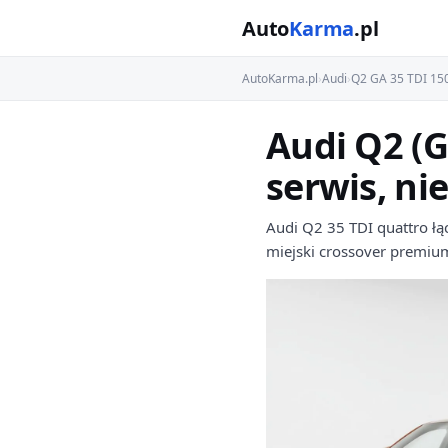
Auto
Karma
.pl
AutoKarma.pl
›
Audi
›
Q2 GA 35 TDI 15
Audi Q2 (
serwis, ni
Audi Q2 35 TDI quattro łąc
miejski crossover premium,