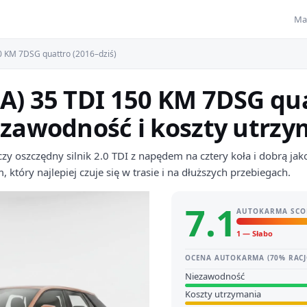
Ma
0 KM 7DSG quattro (2016–dziś)
GA) 35 TDI 150 KM 7DSG qu
ezawodność i koszty utrz
zy oszczędny silnik 2.0 TDI z napędem na cztery koła i dobrą jak
 który najlepiej czuje się w trasie i na dłuższych przebiegach.
7.1
AUTOKARMA SCO
1 — Słabo
OCENA AUTOKARMA (70% RACJ
Niezawodność
Koszty utrzymania