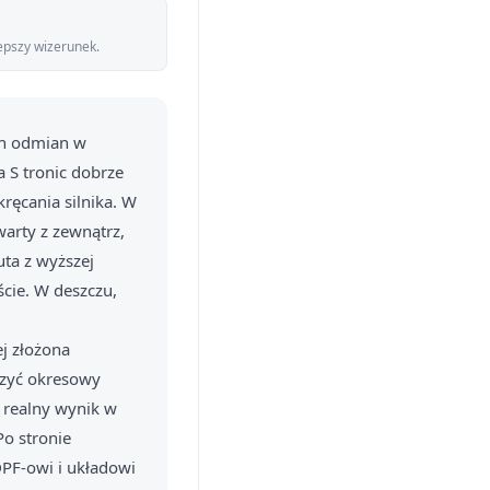
lepszy wizerunek.
ch odmian w
a S tronic dobrze
ręcania silnika. W
arty z zewnątrz,
uta z wyższej
ście. W deszczu,
ej złożona
czyć okresowy
 realny wynik w
o stronie
DPF-owi i układowi