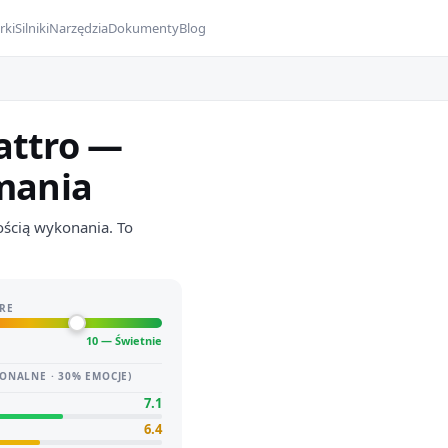
rki
Silniki
Narzędzia
Dokumenty
Blog
attro —
ymania
ością wykonania. To
RE
10 — Świetnie
ONALNE · 30% EMOCJE)
7.1
6.4