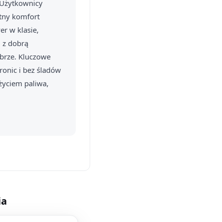
 Użytkownicy
ętny komfort
er w klasie,
, z dobrą
obrze. Kluczowe
onic i bez śladów
użyciem paliwa,
ia