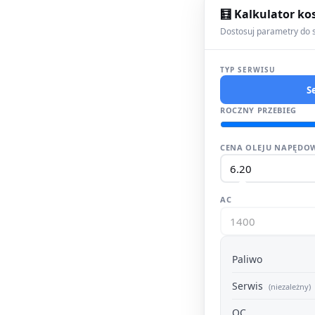
🧮 Kalkulator ko
Dostosuj parametry do s
TYP SERWISU
S
ROCZNY PRZEBIEG
CENA OLEJU NAPĘDOW
AC
Paliwo
Serwis
(niezależny)
OC