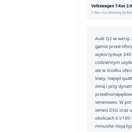
Volkswagen T-Roc 2.
T-Roc ma zbliżoną techni
Audi Q2 w wersji 
gamie przed liftin
wykorzystuje 340 
codziennym użytko
ale w środku ofer
klasy. Napęd quatt
zimą i przy dynam
przednionapędowe. 
serwisowo. W poró
serwis DSG oraz u
okolicach 6 l/10
minusów stoją typ