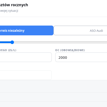
sztów rocznych
wojej sytuacji
erwis niezależny
ASO Audi
EGO (ZŁ/L)
OC (OBOWIĄZKOWE)