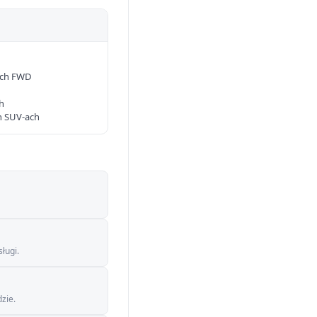
ach FWD
h
ch SUV-ach
ługi.
zie.