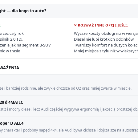
ght — dla kogo to auto?
:
✕ ROZWAŻ INNE OPCJE JEŚLI:
przez cały rok
Wyższe koszty obsługi niż w wersj
ilnik 2.0 TDI
Diesel nie lubi krótkich odcinków
zenia jak na segment B-SUV
Twardszy komfort na dużych kołac
ic w trasie
Mniej miejsca z tyłu niż w większy
WAŻENIA
e i bardziej rodzinne, ale zwykle droższe od Q2 oraz mniej zwarte w mieście.
20 d 4MATIC
tiż i mocny diesel, lecz Audi częściej wygrywa ergonomią i jakością prostszej obs
oper D ALL4
wy charakter i podobny napęd 4x4, ale Audi bywa cichsze i dojrzalsze na autostrad