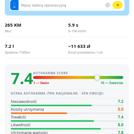
265 KM
5.9 s
Moc
0–100 km/h
7.2 l
~11 633 zł
Spalanie /100km
Koszt posiadania / rok
7.4
AUTOKARMA SCORE
1 — Słabo
10 — Świetnie
OCENA AUTOKARMA (70% RACJONALNE · 30% EMOCJE)
Niezawodność
7.2
Koszty utrzymania
5.0
Trwałość
7.4
Likwidność
8.0
Utrzymanie wartości
7.8