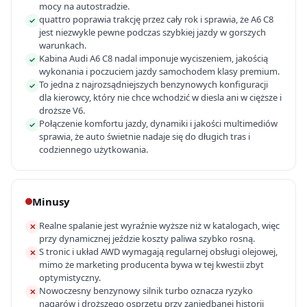
mocy na autostradzie.
quattro poprawia trakcję przez cały rok i sprawia, że A6 C8
✓
jest niezwykle pewne podczas szybkiej jazdy w gorszych
warunkach.
Kabina Audi A6 C8 nadal imponuje wyciszeniem, jakością
✓
wykonania i poczuciem jazdy samochodem klasy premium.
To jedna z najrozsądniejszych benzynowych konfiguracji
✓
dla kierowcy, który nie chce wchodzić w diesla ani w cięższe i
droższe V6.
Połączenie komfortu jazdy, dynamiki i jakości multimediów
✓
sprawia, że auto świetnie nadaje się do długich tras i
codziennego użytkowania.
Minusy
Realne spalanie jest wyraźnie wyższe niż w katalogach, więc
✕
przy dynamicznej jeździe koszty paliwa szybko rosną.
S tronic i układ AWD wymagają regularnej obsługi olejowej,
✕
mimo że marketing producenta bywa w tej kwestii zbyt
optymistyczny.
Nowoczesny benzynowy silnik turbo oznacza ryzyko
✕
nagarów i droższego osprzętu przy zaniedbanej historii