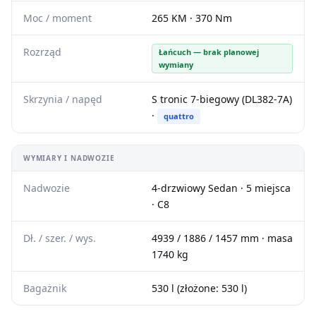
Moc / moment
265 KM · 370 Nm
Rozrząd
Łańcuch — brak planowej
wymiany
Skrzynia / napęd
S tronic 7-biegowy (DL382-7A)
·
quattro
WYMIARY I NADWOZIE
Nadwozie
4-drzwiowy Sedan · 5 miejsca
· C8
Dł. / szer. / wys.
4939 / 1886 / 1457 mm · masa
1740 kg
Bagażnik
530 l (złożone: 530 l)