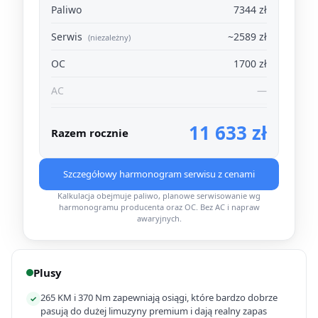
Paliwo
7344 zł
Serwis
~2589 zł
(niezależny)
OC
1700 zł
AC
—
11 633 zł
Razem rocznie
Szczegółowy harmonogram serwisu z cenami
Kalkulacja obejmuje paliwo, planowe serwisowanie wg
harmonogramu producenta oraz OC. Bez AC i napraw
awaryjnych.
Plusy
265 KM i 370 Nm zapewniają osiągi, które bardzo dobrze
✓
pasują do dużej limuzyny premium i dają realny zapas