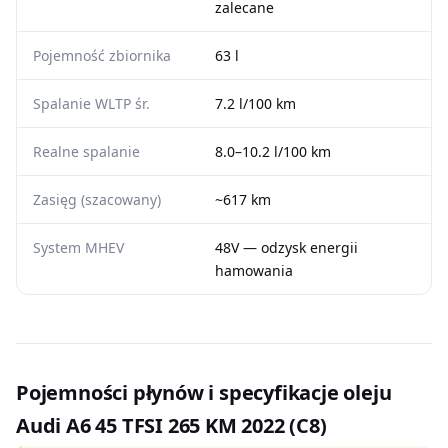
zalecane
Pojemność zbiornika
63 l
Spalanie WLTP śr.
7.2 l/100 km
Realne spalanie
8.0–10.2 l/100 km
Zasięg (szacowany)
~617 km
System MHEV
48V — odzysk energii
hamowania
Pojemności płynów i specyfikacje oleju
Audi A6 45 TFSI 265 KM 2022 (C8)