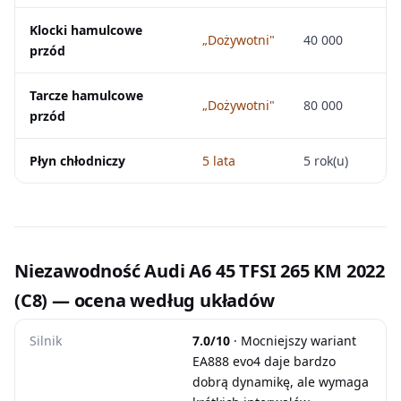
Klocki hamulcowe
„Dożywotni"
40 000
przód
Tarcze hamulcowe
„Dożywotni"
80 000
przód
Płyn chłodniczy
5 lata
5 rok(u)
Niezawodność Audi A6 45 TFSI 265 KM 2022
(C8) — ocena według układów
Silnik
7.0/10
· Mocniejszy wariant
EA888 evo4 daje bardzo
dobrą dynamikę, ale wymaga