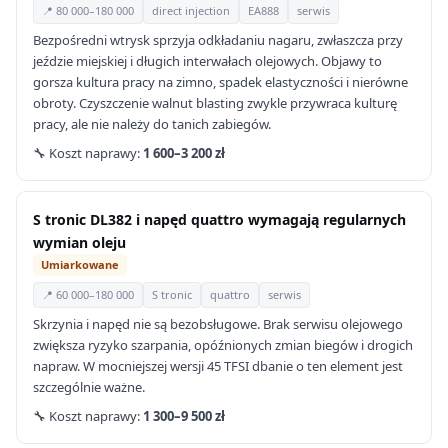
📍 80 000–180 000
direct injection
EA888
serwis
Bezpośredni wtrysk sprzyja odkładaniu nagaru, zwłaszcza przy
jeździe miejskiej i długich interwałach olejowych. Objawy to
gorsza kultura pracy na zimno, spadek elastyczności i nierówne
obroty. Czyszczenie walnut blasting zwykle przywraca kulturę
pracy, ale nie należy do tanich zabiegów.
🔧 Koszt naprawy:
1 600–3 200 zł
S tronic DL382 i napęd quattro wymagają regularnych
wymian oleju
Umiarkowane
📍 60 000–180 000
S tronic
quattro
serwis
Skrzynia i napęd nie są bezobsługowe. Brak serwisu olejowego
zwiększa ryzyko szarpania, opóźnionych zmian biegów i drogich
napraw. W mocniejszej wersji 45 TFSI dbanie o ten element jest
szczególnie ważne.
🔧 Koszt naprawy:
1 300–9 500 zł