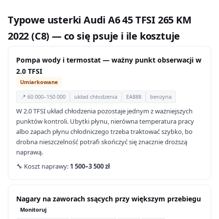
Typowe usterki Audi A6 45 TFSI 265 KM
2022 (C8) — co się psuje i ile kosztuje
Pompa wody i termostat — ważny punkt obserwacji w
2.0 TFSI
Umiarkowane
📍 60 000–150 000
układ chłodzenia
EA888
benzyna
W 2.0 TFSI układ chłodzenia pozostaje jednym z ważniejszych
punktów kontroli. Ubytki płynu, nierówna temperatura pracy
albo zapach płynu chłodniczego trzeba traktować szybko, bo
drobna nieszczelność potrafi skończyć się znacznie droższą
naprawą.
🔧 Koszt naprawy:
1 500–3 500 zł
Nagary na zaworach ssących przy większym przebiegu
Monitoruj