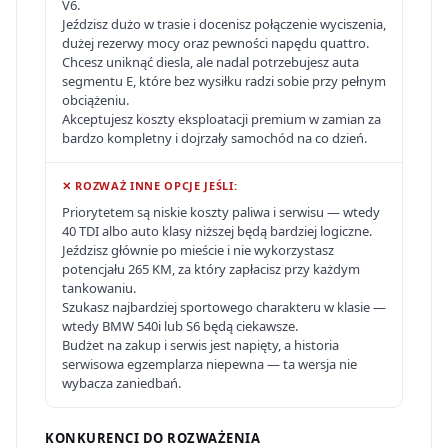
V6.
Jeździsz dużo w trasie i docenisz połączenie wyciszenia,
dużej rezerwy mocy oraz pewności napędu quattro.
Chcesz uniknąć diesla, ale nadal potrzebujesz auta
segmentu E, które bez wysiłku radzi sobie przy pełnym
obciążeniu.
Akceptujesz koszty eksploatacji premium w zamian za
bardzo kompletny i dojrzały samochód na co dzień.
✕ ROZWAŻ INNE OPCJE JEŚLI:
Priorytetem są niskie koszty paliwa i serwisu — wtedy
40 TDI albo auto klasy niższej będą bardziej logiczne.
Jeździsz głównie po mieście i nie wykorzystasz
potencjału 265 KM, za który zapłacisz przy każdym
tankowaniu.
Szukasz najbardziej sportowego charakteru w klasie —
wtedy BMW 540i lub S6 będą ciekawsze.
Budżet na zakup i serwis jest napięty, a historia
serwisowa egzemplarza niepewna — ta wersja nie
wybacza zaniedbań.
KONKURENCI DO ROZWAŻENIA