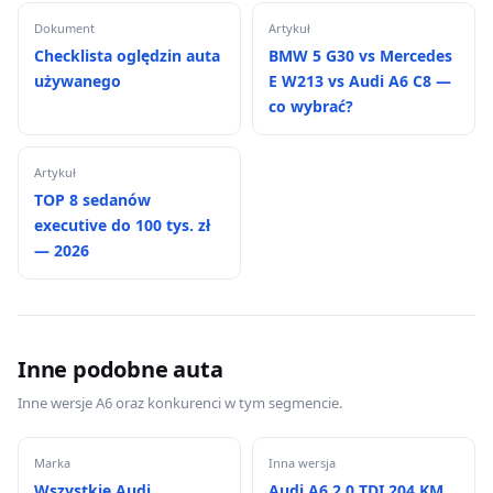
Dokument
Artykuł
Checklista oględzin auta
BMW 5 G30 vs Mercedes
używanego
E W213 vs Audi A6 C8 —
co wybrać?
Artykuł
TOP 8 sedanów
executive do 100 tys. zł
— 2026
Inne podobne auta
Inne wersje A6 oraz konkurenci w tym segmencie.
Marka
Inna wersja
Wszystkie Audi
Audi A6 2.0 TDI 204 KM