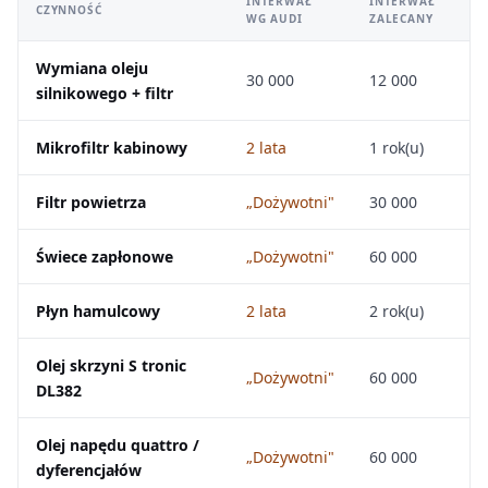
INTERWAŁ
INTERWAŁ
CZYNNOŚĆ
WG AUDI
ZALECANY
Wymiana oleju
30 000
12 000
silnikowego + filtr
Mikrofiltr kabinowy
2 lata
1 rok(u)
Filtr powietrza
„Dożywotni"
30 000
Świece zapłonowe
„Dożywotni"
60 000
Płyn hamulcowy
2 lata
2 rok(u)
Olej skrzyni S tronic
„Dożywotni"
60 000
DL382
Olej napędu quattro /
„Dożywotni"
60 000
dyferencjałów