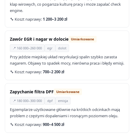
klap wirowych, co pogarsza kulturę pracy i może zapalać check
engine.
🔧 Koszt naprawy:
1 200–3 200 zł
Zawór EGR i nagar w dolocie
Umiarkowane
📍 160 000–260 000
egr
dolot
Przy jeździe miejskiej układ recyrkulacji spalin szybko zarasta
nagarem. Objawy to spadek mocy, nierówna praca i błędy emisji.
🔧 Koszt naprawy:
700–2 200 zł
Zapychanie filtra DPF
Umiarkowane
📍 180 000–300 000
dpf
emisja
Egzemplarze użytkowane głównie na krótkich odcinkach mają
problem z częstymi dopaleniami i rosnącym poziomem oleju.
🔧 Koszt naprawy:
900–4 500 zł