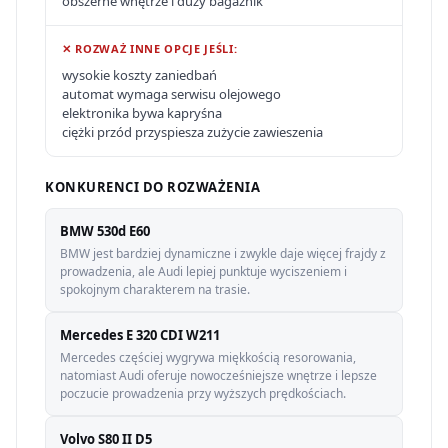
obszerne wnętrze i duży bagażnik
✕ ROZWAŻ INNE OPCJE JEŚLI:
wysokie koszty zaniedbań
automat wymaga serwisu olejowego
elektronika bywa kapryśna
ciężki przód przyspiesza zużycie zawieszenia
KONKURENCI DO ROZWAŻENIA
BMW 530d E60
BMW jest bardziej dynamiczne i zwykle daje więcej frajdy z
prowadzenia, ale Audi lepiej punktuje wyciszeniem i
spokojnym charakterem na trasie.
Mercedes E 320 CDI W211
Mercedes częściej wygrywa miękkością resorowania,
natomiast Audi oferuje nowocześniejsze wnętrze i lepsze
poczucie prowadzenia przy wyższych prędkościach.
Volvo S80 II D5