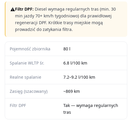
⚠
Filtr DPF:
Diesel wymaga regularnych tras (min. 30
min jazdy 70+ km/h tygodniowo) dla prawidłowej
regeneracji DPF. Krótkie trasy miejskie mogą
prowadzić do zatykania filtra.
Pojemność zbiornika
80 l
Spalanie WLTP śr.
6.8 l/100 km
Realne spalanie
7.2–9.2 l/100 km
Zasięg (szacowany)
~869 km
Filtr DPF
Tak — wymaga regularnych
tras