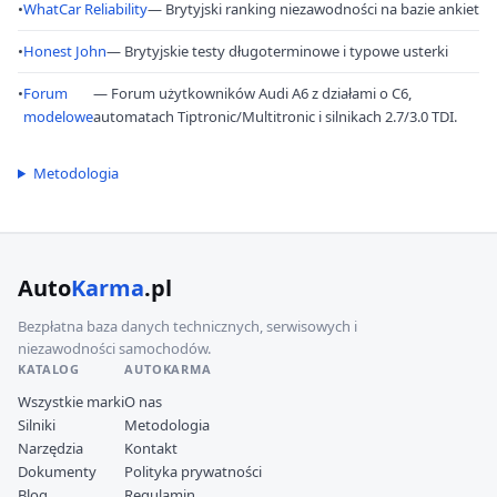
•
WhatCar Reliability
— Brytyjski ranking niezawodności na bazie ankiet
•
Honest John
— Brytyjskie testy długoterminowe i typowe usterki
•
Forum
— Forum użytkowników Audi A6 z działami o C6,
modelowe
automatach Tiptronic/Multitronic i silnikach 2.7/3.0 TDI.
Metodologia
Auto
Karma
.pl
Bezpłatna baza danych technicznych, serwisowych i
niezawodności samochodów.
KATALOG
AUTOKARMA
Wszystkie marki
O nas
Silniki
Metodologia
Narzędzia
Kontakt
Dokumenty
Polityka prywatności
Blog
Regulamin