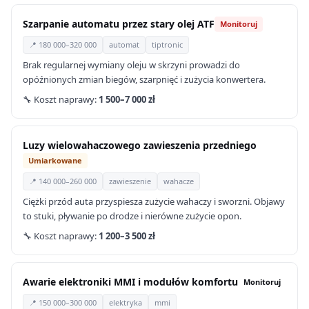
Szarpanie automatu przez stary olej ATF
Monitoruj
📍 180 000–320 000
automat
tiptronic
Brak regularnej wymiany oleju w skrzyni prowadzi do
opóźnionych zmian biegów, szarpnięć i zużycia konwertera.
🔧 Koszt naprawy:
1 500–7 000 zł
Luzy wielowahaczowego zawieszenia przedniego
Umiarkowane
📍 140 000–260 000
zawieszenie
wahacze
Ciężki przód auta przyspiesza zużycie wahaczy i sworzni. Objawy
to stuki, pływanie po drodze i nierówne zużycie opon.
🔧 Koszt naprawy:
1 200–3 500 zł
Awarie elektroniki MMI i modułów komfortu
Monitoruj
📍 150 000–300 000
elektryka
mmi