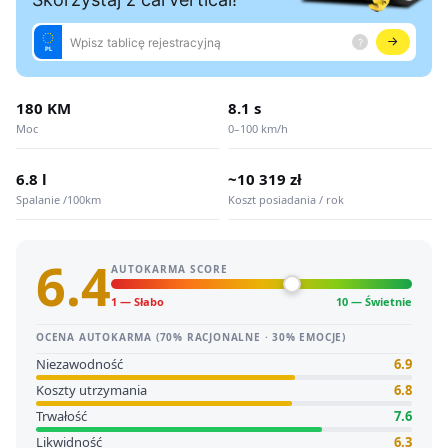
180 KM
8.1 s
Moc
0–100 km/h
6.8 l
~10 319 zł
Spalanie /100km
Koszt posiadania / rok
6.4
AUTOKARMA SCORE
1 — Słabo
10 — Świetnie
OCENA AUTOKARMA (70% RACJONALNE · 30% EMOCJE)
Niezawodność
6.9
Koszty utrzymania
6.8
Trwałość
7.6
Likwidność
6.3