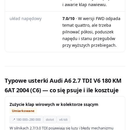
i awarie klap nawiewu.
układ napędowy
7.0/10
· W wersji FWD odpada
temat quattro, ale trzeba
pilnować półosi, poduszek
napędu i stanu przegubów
przy wyższych przebiegach.
Typowe usterki Audi A6 2.7 TDI V6 180 KM
6AT 2004 (C6) — co się psuje i ile kosztuje
Zużycie klap wirowych w kolektorze ssącym
Umiarkowane
📍 180 000–280 000
dolot
v6 tdi
W silnikach 2.7/3.0 TDI pojawiają się luzy i błędy mechanizmu