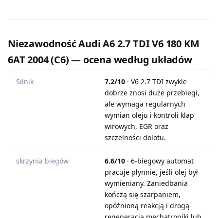
Niezawodność Audi A6 2.7 TDI V6 180 KM
6AT 2004 (C6) — ocena według układów
Silnik
7.2/10
· V6 2.7 TDI zwykle
dobrze znosi duże przebiegi,
ale wymaga regularnych
wymian oleju i kontroli klap
wirowych, EGR oraz
szczelności dolotu.
skrzynia biegów
6.6/10
· 6-biegowy automat
pracuje płynnie, jeśli olej był
wymieniany. Zaniedbania
kończą się szarpaniem,
opóźnioną reakcją i drogą
regeneracją mechatroniki lub