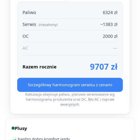
Paliwo
6324 zł
Serwis
~1383 zł
(niezależny)
OC
2000 zł
AC
—
9707 zł
Razem rocznie
Szczegółowy harmonogram serwisu z cenami
Kalkulacja obejmuje paliwo, planowe serwisowanie wg
harmonogramu producenta oraz OC. Bez AC i napraw
awaryjnych.
Plusy
bardzo dobry komfort jazdy
✓