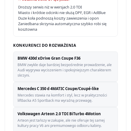
Droższy serwis niż w wersjach 2.0 TDI
Miasto i krótkie odcinki nie służą DPF, EGR i AdBlue
Duże koła podnoszą koszty zawieszenia i opon
Zaniedbana skrzynia automatyczna szybko robi się
kosztowna
KONKURENCI DO ROZWAŻENIA
BMW 430d xDrive Gran Coupe F36
BMW zwykle daje bardziej bezpośrednie prowadzenie, ale
Audi wygrywa wyciszeniem i spokojniejszym charakterem
skrzyni.
Mercedes C 350 d 4MATIC Coupe/Coupé-like
Mercedes stawia na komfort i styl, lecz w praktyczności
liftbacka A5 Sportback ma wyraźną przewagę.
Volkswagen Arteon 2.0 TDI BiTurbo 4Motion
Arteon jest tańszy w zakupie, ale nie oferuje tej samej
kultury pracy V6 ani premiumowego odbioru kabiny.