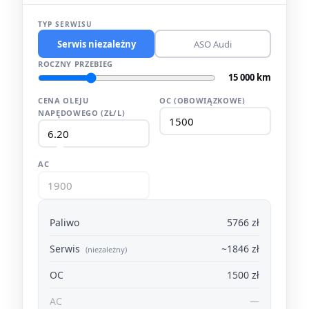
TYP SERWISU
Serwis niezależny
ASO Audi
ROCZNY PRZEBIEG
15 000 km
CENA OLEJU
OC (OBOWIĄZKOWE)
NAPĘDOWEGO (ZŁ/L)
AC
Paliwo
5766 zł
Serwis
~1846 zł
(niezależny)
OC
1500 zł
AC
—