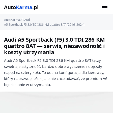
Auto
Karma
.pl
AutoKarma.pl
›
Audi
›
A5 Sportback F5 3.0 TDI 286 KM quattro 8AT (2016–2024)
Audi A5 Sportback (F5) 3.0 TDI 286 KM
quattro 8AT — serwis, niezawodność i
koszty utrzymania
Audi A5 Sportback F5 3.0 TDI 286 KM quattro 8AT łączy
świetną elastyczność, bardzo dobre wyciszenie i dojrzały
napęd na cztery koła. To udana konfiguracja dla kierowcy,
który naprawdę jeździ, ale nie chce udawać, że premium V6
będzie tanie w utrzymaniu.