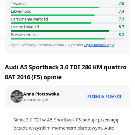
Trwałość
7.8
Likwidność
7.4
Utrzymanie wartości
7.1
Design i wygląd
8.7
Prestiż i emocje
8.3
Wynik końcowy = średnia ważona 7 kryteriów
Czytaj metodologię
Audi A5 Sportback 3.0 TDI 286 KM quattro
8AT 2016 (F5) opinie
Anna Piotrowska
RECENZJA REDAKCJI
Analityk danych
Silnik 3.0 TDI w A5 Sportback F5 buduje przewagę
przede wszystkim momentem obrotowym. Auto