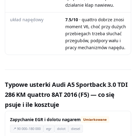
działanie klap nawiewu.
układ napędowy
7.5/10
· quattro dobrze znosi
moment V6, choć przy dużych
przebiegach trzeba słuchać
przegubów, podpory wału i
pracy mechanizmów napędu.
Typowe usterki Audi A5 Sportback 3.0 TDI
286 KM quattro 8AT 2016 (F5) — co się
psuje i ile kosztuje
Zapychanie EGR i dolotu nagarem
Umiarkowane
📍 90 000–180 000
egr
dolot
diesel