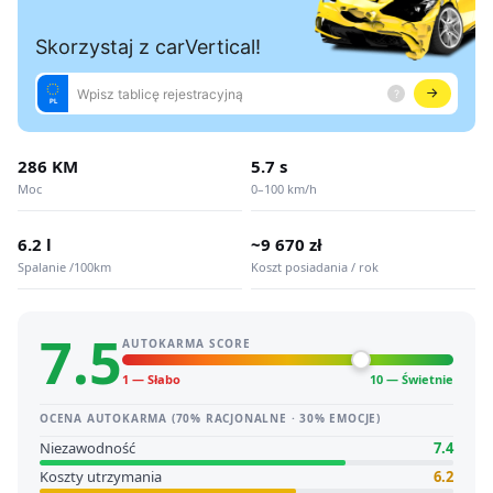
286 KM
5.7 s
Moc
0–100 km/h
6.2 l
~9 670 zł
Spalanie /100km
Koszt posiadania / rok
7.5
AUTOKARMA SCORE
1 — Słabo
10 — Świetnie
OCENA AUTOKARMA (70% RACJONALNE · 30% EMOCJE)
Niezawodność
7.4
Koszty utrzymania
6.2