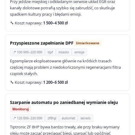
Przy jeździe miejskiej i odkładanym serwisie układ EGR oraz
kanały dolotowe potrafią szybko się zabrudzić, co skutkuje
spadkiem kultury pracy i błędami emisji.
🔧 Koszt naprawy:
1 500–4 500 zł
Przyspieszone zapełnianie DPF
Umiarkowane
📍 100 000–220 000
dpf
miasto
emisje
Egzemplarze eksploatowane głównie na krótkich trasach
częściej mają problem z niedokończonymi regeneracjami filtra
cząstek stałych.
🔧 Koszt naprawy:
1 200–6 500 zł
Szarpanie automatu po zaniedbanej wymianie oleju
Monitoruj
📍 120 000–220 000
zf8hp
automat
serwis
Tiptronic ZF 8HP bywa bardzo trwały, ale przy braku wymiany
oleju może zacząć przeciągać biegi, szarpać lub opóźniać