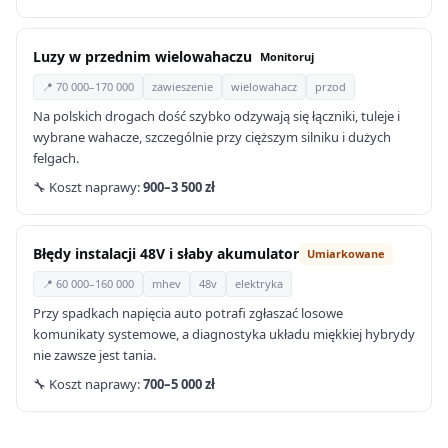
Luzy w przednim wielowahaczu
Monitoruj
📍 70 000–170 000
zawieszenie
wielowahacz
przod
Na polskich drogach dość szybko odzywają się łączniki, tuleje i
wybrane wahacze, szczególnie przy cięższym silniku i dużych
felgach.
🔧 Koszt naprawy:
900–3 500 zł
Błędy instalacji 48V i słaby akumulator
Umiarkowane
📍 60 000–160 000
mhev
48v
elektryka
Przy spadkach napięcia auto potrafi zgłaszać losowe
komunikaty systemowe, a diagnostyka układu miękkiej hybrydy
nie zawsze jest tania.
🔧 Koszt naprawy:
700–5 000 zł