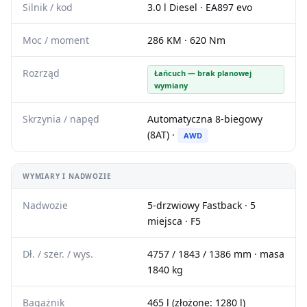
Silnik / kod
3.0 l Diesel · EA897 evo
Moc / moment
286 KM · 620 Nm
Rozrząd
Łańcuch — brak planowej
wymiany
Skrzynia / napęd
Automatyczna 8-biegowy
(8AT) ·
AWD
WYMIARY I NADWOZIE
Nadwozie
5-drzwiowy Fastback · 5
miejsca · F5
Dł. / szer. / wys.
4757 / 1843 / 1386 mm · masa
1840 kg
Bagażnik
465 l (złożone: 1280 l)