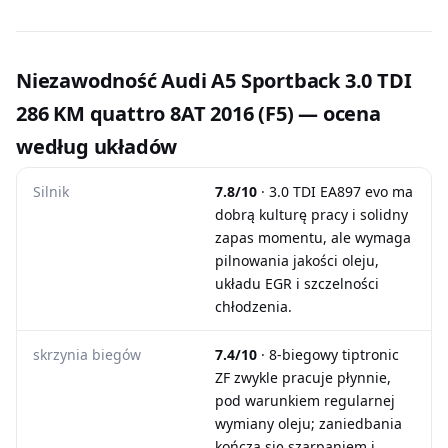
Niezawodność Audi A5 Sportback 3.0 TDI
286 KM quattro 8AT 2016 (F5) — ocena
według układów
Silnik
7.8/10
· 3.0 TDI EA897 evo ma
dobrą kulturę pracy i solidny
zapas momentu, ale wymaga
pilnowania jakości oleju,
układu EGR i szczelności
chłodzenia.
skrzynia biegów
7.4/10
· 8-biegowy tiptronic
ZF zwykle pracuje płynnie,
pod warunkiem regularnej
wymiany oleju; zaniedbania
kończą się szarpaniem i