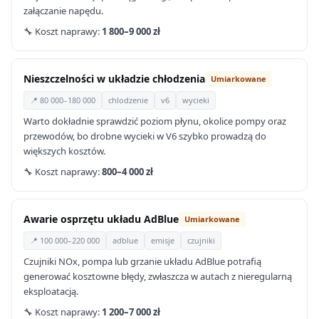
załączanie napędu.
🔧 Koszt naprawy:
1 800–9 000 zł
Nieszczelności w układzie chłodzenia
Umiarkowane
📍 80 000–180 000
chlodzenie
v6
wycieki
Warto dokładnie sprawdzić poziom płynu, okolice pompy oraz
przewodów, bo drobne wycieki w V6 szybko prowadzą do
większych kosztów.
🔧 Koszt naprawy:
800–4 000 zł
Awarie osprzętu układu AdBlue
Umiarkowane
📍 100 000–220 000
adblue
emisje
czujniki
Czujniki NOx, pompa lub grzanie układu AdBlue potrafią
generować kosztowne błędy, zwłaszcza w autach z nieregularną
eksploatacją.
🔧 Koszt naprawy:
1 200–7 000 zł