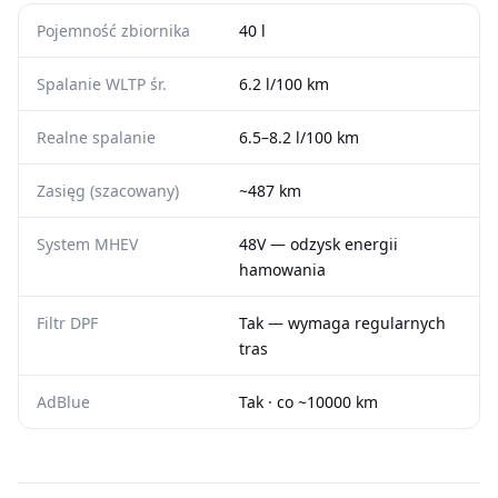
Pojemność zbiornika
40 l
Spalanie WLTP śr.
6.2 l/100 km
Realne spalanie
6.5–8.2 l/100 km
Zasięg (szacowany)
~487 km
System MHEV
48V — odzysk energii
hamowania
Filtr DPF
Tak — wymaga regularnych
tras
AdBlue
Tak · co ~10000 km