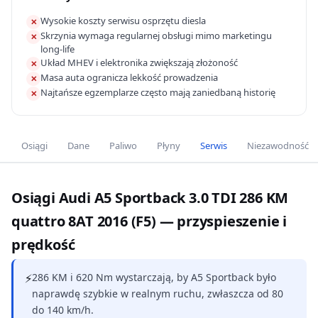
Wysokie koszty serwisu osprzętu diesla
✕
Skrzynia wymaga regularnej obsługi mimo marketingu
✕
long-life
Układ MHEV i elektronika zwiększają złożoność
✕
Masa auta ogranicza lekkość prowadzenia
✕
Najtańsze egzemplarze często mają zaniedbaną historię
✕
Osiągi
Dane
Paliwo
Płyny
Serwis
Niezawodność
Osiągi Audi A5 Sportback 3.0 TDI 286 KM
quattro 8AT 2016 (F5) — przyspieszenie i
prędkość
⚡
286 KM i 620 Nm wystarczają, by A5 Sportback było
naprawdę szybkie w realnym ruchu, zwłaszcza od 80
do 140 km/h.