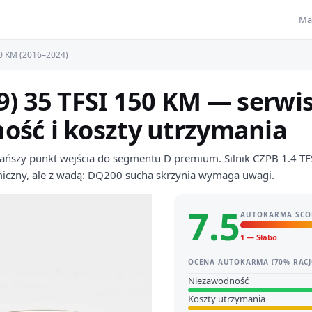
Ma
50 KM (2016–2024)
9) 35 TFSI 150 KM — serwis
ość i koszty utrzymania
jtańszy punkt wejścia do segmentu D premium. Silnik CZPB 1.4 T
czny, ale z wadą: DQ200 sucha skrzynia wymaga uwagi.
7.5
AUTOKARMA SCO
1 — Słabo
OCENA AUTOKARMA (70% RACJ
Niezawodność
Koszty utrzymania