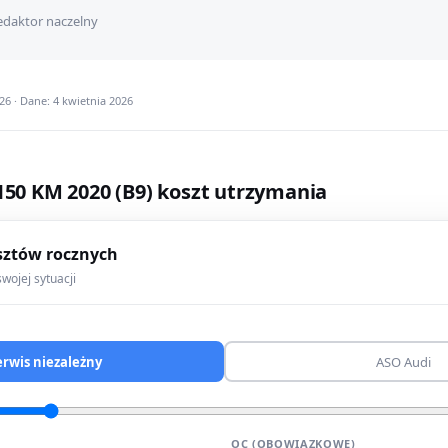
daktor naczelny
6 · Dane: 4 kwietnia 2026
 150 KM 2020 (B9) koszt utrzymania
sztów rocznych
wojej sytuacji
erwis niezależny
ASO Audi
OC (OBOWIĄZKOWE)