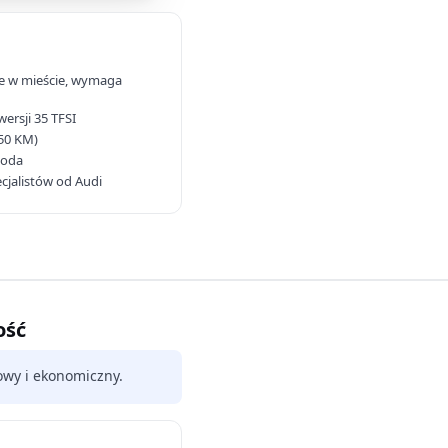
e w mieście, wymaga
ersji 35 TFSI
150 KM)
koda
cjalistów od Audi
ość
owy i ekonomiczny.