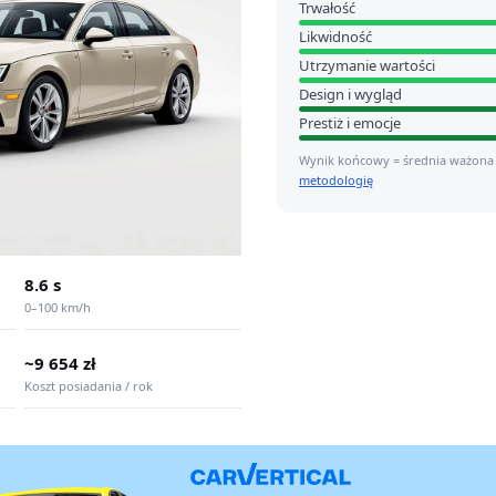
Trwałość
Likwidność
Utrzymanie wartości
Design i wygląd
Prestiż i emocje
Wynik końcowy = średnia ważona
metodologię
8.6 s
0–100 km/h
~9 654 zł
Koszt posiadania / rok