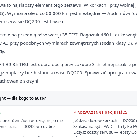
 to najsłabszy element tego zestawu. W korkach i przy wolnej 
G). Wymiana oleju co 60 000 km jest niezbędna — Audi mówi "do
m serwisie DQ200 jest trwała.
nie na przednią oś w wersji 35 TFSI. Bagażnik 460 l i duże wnę
w A3 przy podobnych wymiarach zewnętrznych (sedan klasy D). Vi
dy.
 B9 35 TFSI jest dobrą opcją przy zakupie 3–5 letniej sztuki z 
gzemplarzy bez historii serwisu DQ200. Sprawdzić oprogramowan
achowanie skrzyni.
ght — dla kogo to auto?
:
✕ ROZWAŻ INNE OPCJE JEŚLI:
z prestiżem Audi w rozsądnej cenie
Jeździsz dużo w korkach — DQ200 
łównie trasą — DQ200 wtedy bez
Szukasz napędu AWD — tu tylko 
Liczysz koszty serwisu — lepszy G