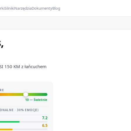
rki
Silniki
Narzędzia
Dokumenty
Blog
,
FSI 150 KM z łańcuchem
RE
10 — Świetnie
ONALNE · 30% EMOCJE)
7.2
6.5