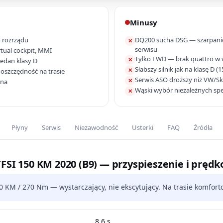
Minusy
m rozrządu
DQ200 sucha DSG — szarpani
✕
serwisu
tual cockpit, MMI
Tylko FWD — brak quattro w w
✕
sedan klasy D
Słabszy silnik jak na klasę D (
✕
oszczędność na trasie
Serwis ASO droższy niż VW/S
✕
lna
Wąski wybór niezależnych spe
✕
Płyny
Serwis
Niezawodność
Usterki
FAQ
Źródła
TFSI 150 KM 2020 (B9) — przyspieszenie i prędk
0 KM / 270 Nm — wystarczający, nie ekscytujący. Na trasie komfort
8.6 s