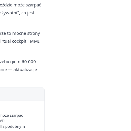
jeździe może szarpać
żywotni", co jest
trze to mocne strony
rtual cockpit i MMI
przebiegiem 60 000–
ie — aktualizacje
może szarpać
FWD
olf z podobnym