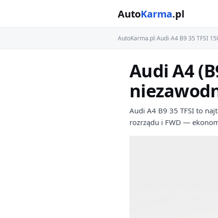
Auto
Karma
.pl
AutoKarma.pl
›
Audi
›
A4 B9 35 TFSI 1
Audi A4 (B
niezawodn
Audi A4 B9 35 TFSI to na
rozrządu i FWD — ekonomi