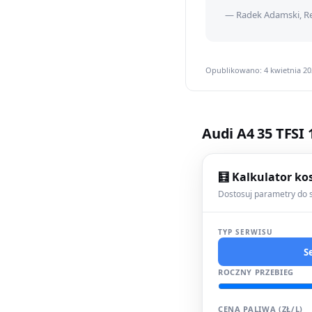
— Radek Adamski, Re
Opublikowano: 4 kwietnia 202
Audi A4 35 TFSI
🧮 Kalkulator ko
Dostosuj parametry do s
TYP SERWISU
S
ROCZNY PRZEBIEG
CENA PALIWA (ZŁ/L)