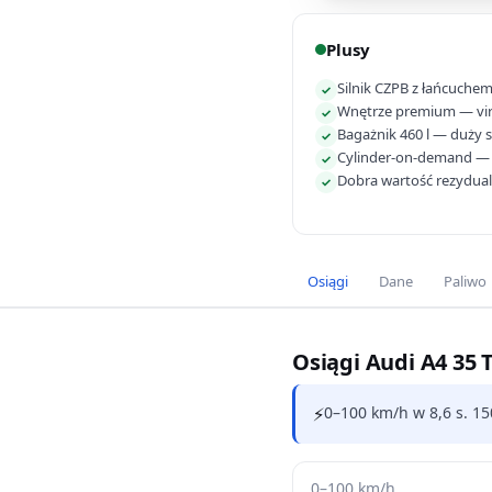
Plusy
Silnik CZPB z łańcuche
✓
Wnętrze premium — vir
✓
Bagażnik 460 l — duży 
✓
Cylinder-on-demand — 
✓
Dobra wartość rezydua
✓
Osiągi
Dane
Paliwo
Osiągi Audi A4 35 
⚡
0–100 km/h w 8,6 s. 15
0–100 km/h