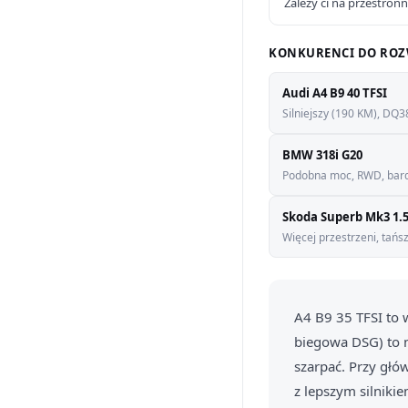
Zależy ci na przestron
KONKURENCI DO ROZ
Audi A4 B9 40 TFSI
Silniejszy (190 KM), DQ
BMW 318i G20
Podobna moc, RWD, bardzi
Skoda Superb Mk3 1.5
Więcej przestrzeni, tańs
A4 B9 35 TFSI to 
biegowa DSG) to 
szarpać. Przy głó
z lepszym silniki