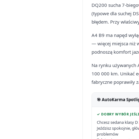
DQ200 sucha 7-biegowa
(typowe dla suchej DS
błędem. Przy właściwy
A4 B9 ma napęd wyłącz
— więcej miejsca niż 
podnoszą komfort jaz
Na rynku używanych A4
100 000 km. Unikać e
fabryczne poprawiły z
🎯 AutoKarma Spotli
✓ DOBRY WYBÓR JEŚLI
Chcesz sedana klasy D 
Jeździsz spokojnie, g
problemów