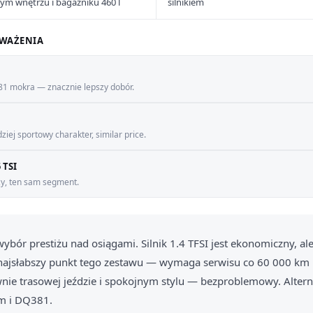
nym wnętrzu i bagażniku 460 l
silnikiem
WAŻENIA
381 mokra — znacznie lepszy dobór.
ej sportowy charakter, similar price.
 TSI
zy, ten sam segment.
wybór prestiżu nad osiągami. Silnik 1.4 TFSI jest ekonomiczny, a
najsłabszy punkt tego zestawu — wymaga serwisu co 60 000 km 
wnie trasowej jeździe i spokojnym stylu — bezproblemowy. Altern
em i DQ381.