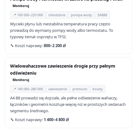
Monitoruj
📍 100 000–220 000
chłodzenie
pompa wody
EA888
Wycieki płynu lub niestabilna temperatura pracy często
prowadzą do wymiany pompy wody albo termostatu. To
typowy temat osprzętu w TFSI.
🔧 Koszt naprawy:
800–2 200 zł
Wielowahaczowe zawieszenie drogie przy pełnym
odświeżeniu
Monitoruj
📍 140 000–280 000
zawieszenie
premium
koszty
A4 B8 prowadzi się dojrzale, ale pełne odświeżenie wahaczy,
łączników i geometrii kosztuje więcej niż w prostszych sedanach
segmentu średniego.
🔧 Koszt naprawy:
1 400–4 800 zł