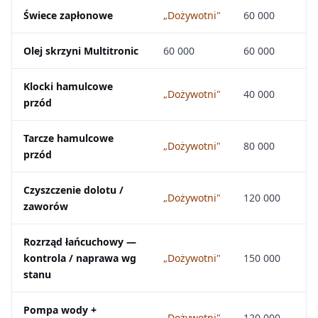
Świece zapłonowe
„Dożywotni"
60 000
Olej skrzyni Multitronic
60 000
60 000
Klocki hamulcowe
„Dożywotni"
40 000
przód
Tarcze hamulcowe
„Dożywotni"
80 000
przód
Czyszczenie dolotu /
„Dożywotni"
120 000
zaworów
Rozrząd łańcuchowy —
kontrola / naprawa wg
„Dożywotni"
150 000
stanu
Pompa wody +
„Dożywotni"
120 000