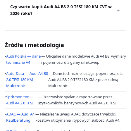
Czy warto kupić Audi A4 B8 2.0 TFSI 180 KM CVT w
2026 roku?
Źródła i metodologia
•
Audi Polska — dane
— Oficjalne dane modelowe Audi A4 B8, wymiary
techniczne A4
i pojemności dla gamy silnikowej.
•
Auto-Data — Audi A4 B8
— Dane techniczne, osiągi i pojemności dla
2.0 TFSI 180 KM
Audi A4 B8 2.0 TFSI 180 KM z przekładnią
Multitronic
Multitronic.
•
Spritmonitor —
— Rzeczywiste spalanie raportowane przez
Audi A4 2.0 TFSI
użytkowników benzynowych Audi A4 2.0 TFSI.
•
ADAC — Audi A4
— Niezależne uwagi ADAC dotyczące trwałości,
Kaufberatung
kosztów utrzymania i typowych słabości Audi A4.