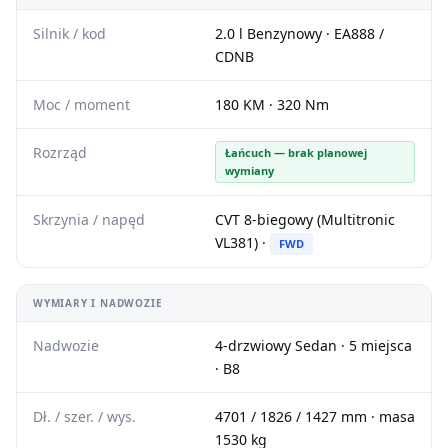
Silnik / kod
2.0 l Benzynowy · EA888 /
CDNB
Moc / moment
180 KM · 320 Nm
Rozrząd
Łańcuch — brak planowej
wymiany
Skrzynia / napęd
CVT 8-biegowy (Multitronic
VL381) ·
FWD
WYMIARY I NADWOZIE
Nadwozie
4-drzwiowy Sedan · 5 miejsca
· B8
Dł. / szer. / wys.
4701 / 1826 / 1427 mm · masa
1530 kg