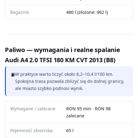
Bagażnik
480 l (złożone: 962 l)
Paliwo — wymagania i realne spalanie
Audi A4 2.0 TFSI 180 KM CVT 2013 (B8)
⛽
W praktyce warto liczyć około 8,2–10,4 l/100 km.
Spokojna trasa pozwala zbliżyć się do dolnej granicy,
ale miasto szybko podnosi wynik.
Wymagane / zalecane
RON 95 min · RON 98
zalecane
Pojemność zbiornika
65 l