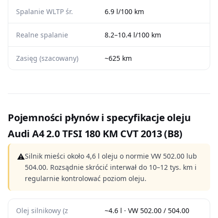
Spalanie WLTP śr.
6.9 l/100 km
Realne spalanie
8.2–10.4 l/100 km
Zasięg (szacowany)
~625 km
Pojemności płynów i specyfikacje oleju
Audi A4 2.0 TFSI 180 KM CVT 2013 (B8)
⚠
Silnik mieści około 4,6 l oleju o normie VW 502.00 lub
504.00. Rozsądnie skrócić interwał do 10–12 tys. km i
regularnie kontrolować poziom oleju.
Olej silnikowy (z
~4.6 l · VW 502.00 / 504.00