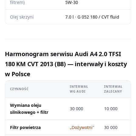
filtrem)
5W-30
Olej skrzyni
7.0 l · G 052 180 / CVT fluid
Harmonogram serwisu Audi A4 2.0 TFSI
180 KM CVT 2013 (B8) — interwały i koszty
w Polsce
INTERWAŁ
INTERWAŁ
CZYNNOŚĆ
WG AUDI
ZALECANY
Wymiana oleju
30 000
10 000
silnikowego + filtr
Filtr powietrza
„Dożywotni"
30 000