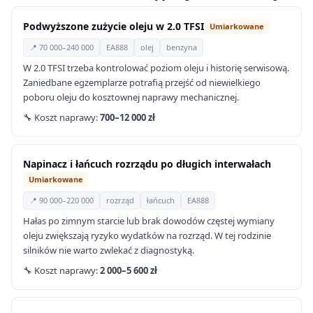
Podwyższone zużycie oleju w 2.0 TFSI
Umiarkowane
📍 70 000–240 000
EA888
olej
benzyna
W 2.0 TFSI trzeba kontrolować poziom oleju i historię serwisową.
Zaniedbane egzemplarze potrafią przejść od niewielkiego
poboru oleju do kosztownej naprawy mechanicznej.
🔧 Koszt naprawy:
700–12 000 zł
Napinacz i łańcuch rozrządu po długich interwałach
Umiarkowane
📍 90 000–220 000
rozrząd
łańcuch
EA888
Hałas po zimnym starcie lub brak dowodów częstej wymiany
oleju zwiększają ryzyko wydatków na rozrząd. W tej rodzinie
silników nie warto zwlekać z diagnostyką.
🔧 Koszt naprawy:
2 000–5 600 zł