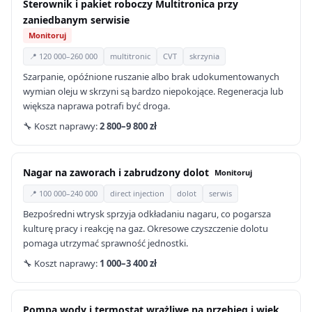
Sterownik i pakiet roboczy Multitronica przy
zaniedbanym serwisie
Monitoruj
📍 120 000–260 000
multitronic
CVT
skrzynia
Szarpanie, opóźnione ruszanie albo brak udokumentowanych
wymian oleju w skrzyni są bardzo niepokojące. Regeneracja lub
większa naprawa potrafi być droga.
🔧 Koszt naprawy:
2 800–9 800 zł
Nagar na zaworach i zabrudzony dolot
Monitoruj
📍 100 000–240 000
direct injection
dolot
serwis
Bezpośredni wtrysk sprzyja odkładaniu nagaru, co pogarsza
kulturę pracy i reakcję na gaz. Okresowe czyszczenie dolotu
pomaga utrzymać sprawność jednostki.
🔧 Koszt naprawy:
1 000–3 400 zł
Pompa wody i termostat wrażliwe na przebieg i wiek