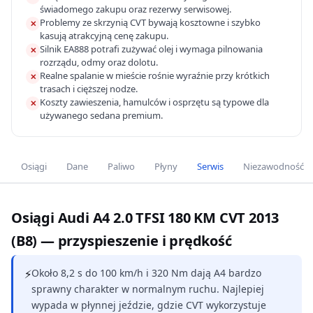
świadomego zakupu oraz rezerwy serwisowej.
Problemy ze skrzynią CVT bywają kosztowne i szybko
✕
kasują atrakcyjną cenę zakupu.
Silnik EA888 potrafi zużywać olej i wymaga pilnowania
✕
rozrządu, odmy oraz dolotu.
Realne spalanie w mieście rośnie wyraźnie przy krótkich
✕
trasach i cięższej nodze.
Koszty zawieszenia, hamulców i osprzętu są typowe dla
✕
używanego sedana premium.
Osiągi
Dane
Paliwo
Płyny
Serwis
Niezawodność
Osiągi Audi A4 2.0 TFSI 180 KM CVT 2013
(B8) — przyspieszenie i prędkość
⚡
Około 8,2 s do 100 km/h i 320 Nm dają A4 bardzo
sprawny charakter w normalnym ruchu. Najlepiej
wypada w płynnej jeździe, gdzie CVT wykorzystuje