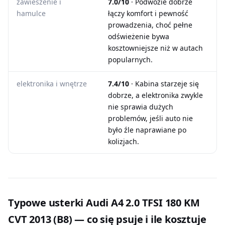
zawieszenie i
7.0/10
· Podwozie dobrze
hamulce
łączy komfort i pewność
prowadzenia, choć pełne
odświeżenie bywa
kosztowniejsze niż w autach
popularnych.
elektronika i wnętrze
7.4/10
· Kabina starzeje się
dobrze, a elektronika zwykle
nie sprawia dużych
problemów, jeśli auto nie
było źle naprawiane po
kolizjach.
Typowe usterki Audi A4 2.0 TFSI 180 KM
CVT 2013 (B8) — co się psuje i ile kosztuje