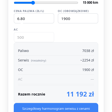
15 000 km
CENA PALIWA (ZŁ/L)
OC (OBOWIĄZKOWE)
AC
Paliwo
7038 zł
Serwis
~2254 zł
(niezależny)
OC
1900 zł
AC
—
11 192 zł
Razem rocznie
Szczegółowy harmonogram serwisu z cenami