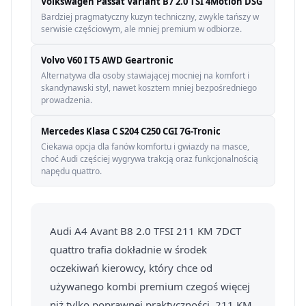
Volkswagen Passat Variant B7 2.0 TSI 4Motion DSG
Bardziej pragmatyczny kuzyn techniczny, zwykle tańszy w
serwisie częściowym, ale mniej premium w odbiorze.
Volvo V60 I T5 AWD Geartronic
Alternatywa dla osoby stawiającej mocniej na komfort i
skandynawski styl, nawet kosztem mniej bezpośredniego
prowadzenia.
Mercedes Klasa C S204 C250 CGI 7G-Tronic
Ciekawa opcja dla fanów komfortu i gwiazdy na masce,
choć Audi częściej wygrywa trakcją oraz funkcjonalnością
napędu quattro.
Audi A4 Avant B8 2.0 TFSI 211 KM 7DCT
quattro trafia dokładnie w środek
oczekiwań kierowcy, który chce od
używanego kombi premium czegoś więcej
niż tylko poprawnej praktyczności. 211 KM,