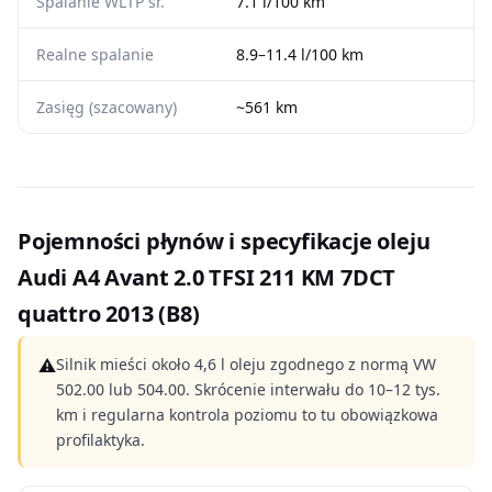
Spalanie WLTP śr.
7.1 l/100 km
Realne spalanie
8.9–11.4 l/100 km
Zasięg (szacowany)
~561 km
Pojemności płynów i specyfikacje oleju
Audi A4 Avant 2.0 TFSI 211 KM 7DCT
quattro 2013 (B8)
⚠
Silnik mieści około 4,6 l oleju zgodnego z normą VW
502.00 lub 504.00. Skrócenie interwału do 10–12 tys.
km i regularna kontrola poziomu to tu obowiązkowa
profilaktyka.