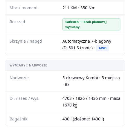
Moc / moment
211 KM · 350 Nm
Rozrząd
Łańcuch — brak planowej
wymiany
Skrzynia / napęd
Automatyczna 7-biegowy
(DL501 S tronic) ·
AWD
WYMIARY I NADWOZIE
Nadwozie
5-drzwiowy Kombi · 5 miejsca
· B8
Dł. / szer. / wys.
4703 / 1826 / 1436 mm · masa
1670 kg
Bagażnik
490 l (złożone: 1430 l)