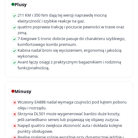
Plusy
211 KM i 350 Nm dają tej wersji naprawdę mocną
✓
elastyczność i szybkie reakcje na gaz.
quattro poprawia trakcję i poczucie pewności w trasie oraz
✓
zimą.
7-biegowe S tronic dobrze pasuje do charakteru szybkiego,
✓
komfortowego kombi premium.
Kabina nadal broni się wyciszeniem, ergonomią i jakością
✓
wykonania.
Avant łączy osiągi z praktycznym bagażnikiem i rodzinną
✓
funkcjonalnością.
Minusy
Wczesny EA888 nadal wymaga czujności pod kątem poboru
✕
oleju i rozrządu.
Skrzynia DL501 może wygenerować bardzo duże koszty,
✕
jeśli zaniedbano serwis lub pojawiają się objawy zużycia.
Napęd quattro zwiększa złożoność auta i dokłada kolejne
✕
punkty obsługowe.
Realne spalanie rośnie wyraźnie przy dynamicznej jeździe i
✕