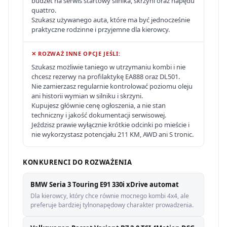
budżet na serwis startowy silnika, skrzyni oraz napędu
quattro.
Szukasz używanego auta, które ma być jednocześnie
praktyczne rodzinne i przyjemne dla kierowcy.
✕ ROZWAŻ INNE OPCJE JEŚLI:
Szukasz możliwie taniego w utrzymaniu kombi i nie
chcesz rezerwy na profilaktykę EA888 oraz DL501.
Nie zamierzasz regularnie kontrolować poziomu oleju
ani historii wymian w silniku i skrzyni.
Kupujesz głównie cenę ogłoszenia, a nie stan
techniczny i jakość dokumentacji serwisowej.
Jeździsz prawie wyłącznie krótkie odcinki po mieście i
nie wykorzystasz potencjału 211 KM, AWD ani S tronic.
KONKURENCI DO ROZWAŻENIA
BMW Seria 3 Touring E91 330i xDrive automat
Dla kierowcy, który chce równie mocnego kombi 4x4, ale
preferuje bardziej tylnonapędowy charakter prowadzenia.