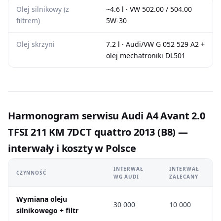
Olej silnikowy (z
~4.6 l · VW 502.00 / 504.00
filtrem)
5W-30
Olej skrzyni
7.2 l · Audi/VW G 052 529 A2 +
olej mechatroniki DL501
Harmonogram serwisu Audi A4 Avant 2.0
TFSI 211 KM 7DCT quattro 2013 (B8) —
interwały i koszty w Polsce
INTERWAŁ
INTERWAŁ
CZYNNOŚĆ
WG AUDI
ZALECANY
Wymiana oleju
30 000
10 000
silnikowego + filtr