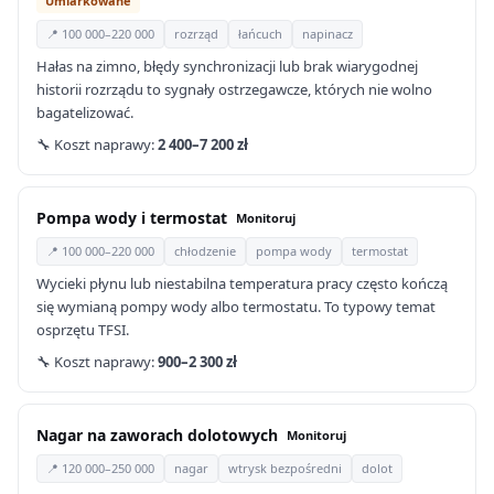
Umiarkowane
📍 100 000–220 000
rozrząd
łańcuch
napinacz
Hałas na zimno, błędy synchronizacji lub brak wiarygodnej
historii rozrządu to sygnały ostrzegawcze, których nie wolno
bagatelizować.
🔧 Koszt naprawy:
2 400–7 200 zł
Pompa wody i termostat
Monitoruj
📍 100 000–220 000
chłodzenie
pompa wody
termostat
Wycieki płynu lub niestabilna temperatura pracy często kończą
się wymianą pompy wody albo termostatu. To typowy temat
osprzętu TFSI.
🔧 Koszt naprawy:
900–2 300 zł
Nagar na zaworach dolotowych
Monitoruj
📍 120 000–250 000
nagar
wtrysk bezpośredni
dolot