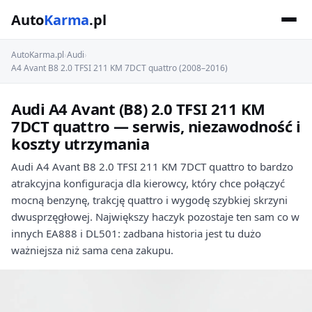
Auto
Karma
.pl
AutoKarma.pl
›
Audi
›
A4 Avant B8 2.0 TFSI 211 KM 7DCT quattro (2008–2016)
Audi A4 Avant (B8) 2.0 TFSI 211 KM
7DCT quattro — serwis, niezawodność i
koszty utrzymania
Audi A4 Avant B8 2.0 TFSI 211 KM 7DCT quattro to bardzo
atrakcyjna konfiguracja dla kierowcy, który chce połączyć
mocną benzynę, trakcję quattro i wygodę szybkiej skrzyni
dwusprzęgłowej. Największy haczyk pozostaje ten sam co w
innych EA888 i DL501: zadbana historia jest tu dużo
ważniejsza niż sama cena zakupu.