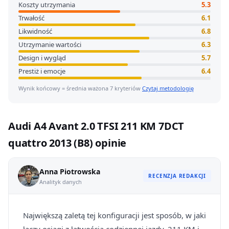
Koszty utrzymania
5.3
Trwałość
6.1
Likwidność
6.8
Utrzymanie wartości
6.3
Design i wygląd
5.7
Prestiż i emocje
6.4
Wynik końcowy = średnia ważona 7 kryteriów
Czytaj metodologię
Audi A4 Avant 2.0 TFSI 211 KM 7DCT
quattro 2013 (B8) opinie
Anna Piotrowska
RECENZJA REDAKCJI
Analityk danych
Największą zaletą tej konfiguracji jest sposób, w jaki