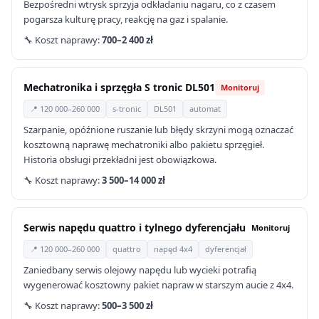
Bezpośredni wtrysk sprzyja odkładaniu nagaru, co z czasem
pogarsza kulturę pracy, reakcję na gaz i spalanie.
🔧 Koszt naprawy:
700–2 400 zł
Mechatronika i sprzęgła S tronic DL501
Monitoruj
📍 120 000–260 000
s-tronic
DL501
automat
Szarpanie, opóźnione ruszanie lub błędy skrzyni mogą oznaczać
kosztowną naprawę mechatroniki albo pakietu sprzęgieł.
Historia obsługi przekładni jest obowiązkowa.
🔧 Koszt naprawy:
3 500–14 000 zł
Serwis napędu quattro i tylnego dyferencjału
Monitoruj
📍 120 000–260 000
quattro
napęd 4x4
dyferencjał
Zaniedbany serwis olejowy napędu lub wycieki potrafią
wygenerować kosztowny pakiet napraw w starszym aucie z 4x4.
🔧 Koszt naprawy:
500–3 500 zł