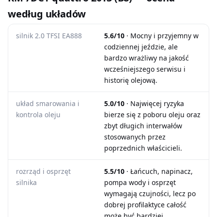
według układów
silnik 2.0 TFSI EA888
5.6/10
· Mocny i przyjemny w
codziennej jeździe, ale
bardzo wrażliwy na jakość
wcześniejszego serwisu i
historię olejową.
układ smarowania i
5.0/10
· Najwięcej ryzyka
kontrola oleju
bierze się z poboru oleju oraz
zbyt długich interwałów
stosowanych przez
poprzednich właścicieli.
rozrząd i osprzęt
5.5/10
· Łańcuch, napinacz,
silnika
pompa wody i osprzęt
wymagają czujności, lecz po
dobrej profilaktyce całość
może być bardziej