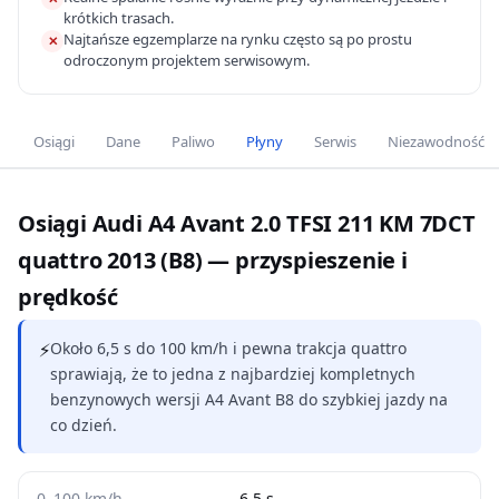
krótkich trasach.
Najtańsze egzemplarze na rynku często są po prostu
✕
odroczonym projektem serwisowym.
Osiągi
Dane
Paliwo
Płyny
Serwis
Niezawodność
Osiągi Audi A4 Avant 2.0 TFSI 211 KM 7DCT
quattro 2013 (B8) — przyspieszenie i
prędkość
⚡
Około 6,5 s do 100 km/h i pewna trakcja quattro
sprawiają, że to jedna z najbardziej kompletnych
benzynowych wersji A4 Avant B8 do szybkiej jazdy na
co dzień.
0–100 km/h
6.5 s