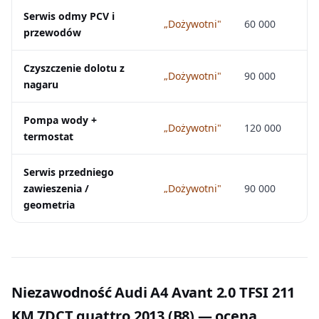
Serwis odmy PCV i
„Dożywotni"
60 000
przewodów
Czyszczenie dolotu z
„Dożywotni"
90 000
nagaru
Pompa wody +
„Dożywotni"
120 000
termostat
Serwis przedniego
zawieszenia /
„Dożywotni"
90 000
geometria
Niezawodność Audi A4 Avant 2.0 TFSI 211
KM 7DCT quattro 2013 (B8) — ocena