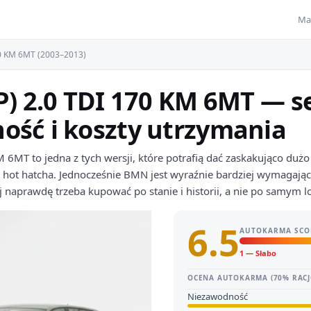
Ma
70 KM 6MT (2003–2013)
P) 2.0 TDI 170 KM 6MT — s
ość i koszty utrzymania
6MT to jedna z tych wersji, które potrafią dać zaskakująco dużo 
hot hatcha. Jednocześnie BMN jest wyraźnie bardziej wymagając
 naprawdę trzeba kupować po stanie i historii, a nie po samym lo
6.5
AUTOKARMA SCO
1 — Słabo
OCENA AUTOKARMA (70% RACJ
Niezawodność