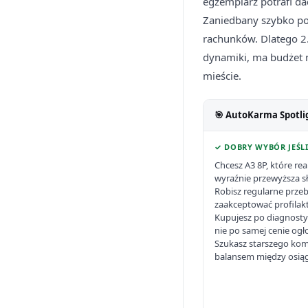
egzemplarz potrafi da
Zaniedbany szybko po
rachunków. Dlatego 2.
dynamiki, ma budżet n
mieście.
🎯 AutoKarma Spotli
✓ DOBRY WYBÓR JEŚLI
Chcesz A3 8P, które real
wyraźnie przewyższa sł
Robisz regularne przeb
zaakceptować profilakt
Kupujesz po diagnostyce
nie po samej cenie ogł
Szukasz starszego k
balansem między osiąg