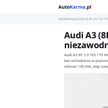
Auto
Karma
.pl
AutoKarma.pl
›
Audi
›
A3 8P 2.0 TDI 1
Audi A3 (8
niezawodn
Audi A3 8P 2.0 TDI 170 KM 
bez wchodzenia w poziom 
odmian 140 KM, więc tutaj