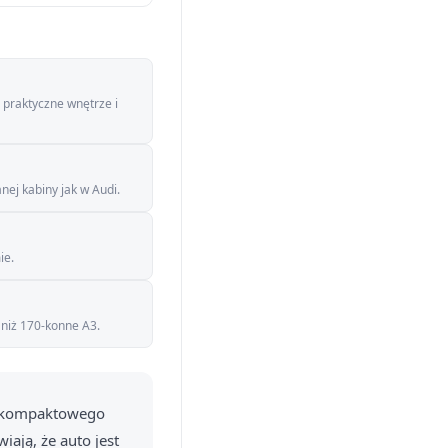
 praktyczne wnętrze i
nej kabiny jak w Audi.
ie.
 niż 170-konne A3.
 z kompaktowego
iają, że auto jest