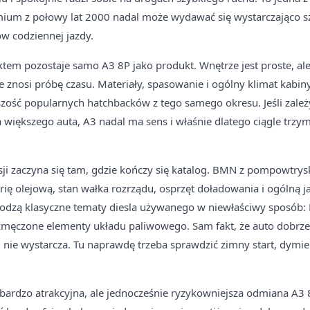
ium z połowy lat 2000 nadal może wydawać się wystarczająco s
ów codziennej jazdy.
m pozostaje samo A3 8P jako produkt. Wnętrze jest proste, ale 
 znosi próbę czasu. Materiały, spasowanie i ogólny klimat kabiny
zość popularnych hatchbacków z tego samego okresu. Jeśli zależ
 większego auta, A3 nadal ma sens i właśnie dlatego ciągle trzy
rsji zaczyna się tam, gdzie kończy się katalog. BMN z pompowtrys
orię olejową, stan wałka rozrządu, osprzęt doładowania i ogólną j
hodzą klasyczne tematy diesla używanego w niewłaściwy sposób:
zmęczone elementy układu paliwowego. Sam fakt, że auto dobrze
, nie wystarcza. Tu naprawdę trzeba sprawdzić zimny start, dymien
bardzo atrakcyjna, ale jednocześnie ryzykowniejsza odmiana A3 