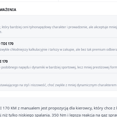
WAŻENIA
, który bardziej ceni tylnonapędowy charakter i prowadzenie, ale akceptuje mniej
e.
 TDI 170
 zwykle chłodniejszy kalkulacyjnie i tańszy w zakupie, ale bez tak premium odbiera
I 170
e podobnego napędu i dynamiki w bardziej sportowej, lecz mniej prestiżowej form
 stawiającego na styl i niszowość, choć zwykle z mniej dynamicznym charakterem
DI 170 KM z manualem jest propozycją dla kierowcy, który chce
 niż tylko niskiego spalania. 350 Nm i lepsza reakcja na gaz spraw