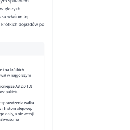
dnym spalaniem.
 większych
ka właśnie tej
o krótkich dojazdów po
e i na krótkich
cował w najgorszym
ocniejsze A3 2.0 TDI
bez pakietu
z sprawdzenia wałka
 historii olejowej.
daily, a nie wersji
żliwości na