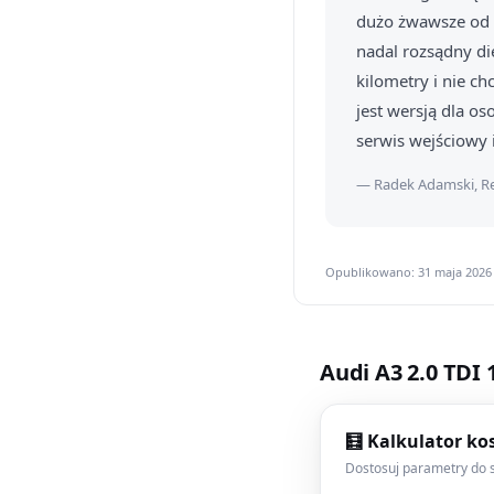
dużo żwawsze od p
nadal rozsądny die
kilometry i nie c
jest wersją dla os
serwis wejściowy i
— Radek Adamski, Re
Opublikowano: 31 maja 2026 
Audi A3 2.0 TDI
🧮 Kalkulator ko
Dostosuj parametry do s