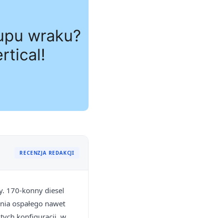
RECENZJA REDAKCJI
dy. 170-konny diesel
enia ospałego nawet
tych konfiguracji, w