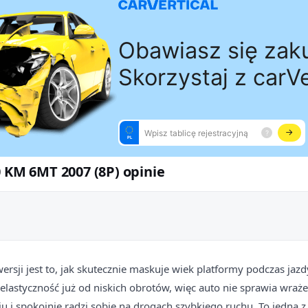
0 KM 6MT 2007 (8P) opinie
wersji jest to, jak skutecznie maskuje wiek platformy podczas jaz
elastyczność już od niskich obrotów, więc auto nie sprawia wraż
 i spokojnie radzi sobie na drogach szybkiego ruchu. To jedna z 