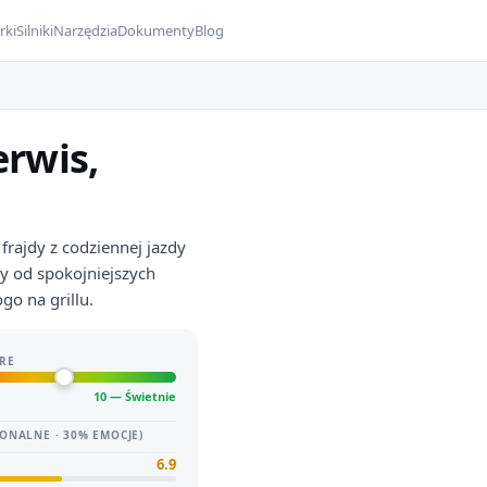
rki
Silniki
Narzędzia
Dokumenty
Blog
erwis,
frajdy z codziennej jazdy
y od spokojniejszych
go na grillu.
RE
10 — Świetnie
ONALNE · 30% EMOCJE)
6.9