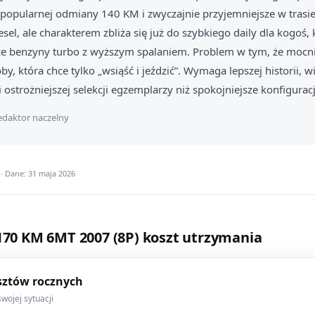
opularnej odmiany 140 KM i zwyczajnie przyjemniejsze w trasie
sel, ale charakterem zbliża się już do szybkiego daily dla kogoś, 
hce benzyny turbo z wyższym spalaniem. Problem w tym, że mocni
oby, która chce tylko „wsiąść i jeździć”. Wymaga lepszej historii, 
 ostrożniejszej selekcji egzemplarzy niż spokojniejsze konfigura
daktor naczelny
· Dane: 31 maja 2026
 170 KM 6MT 2007 (8P) koszt utrzymania
sztów rocznych
wojej sytuacji