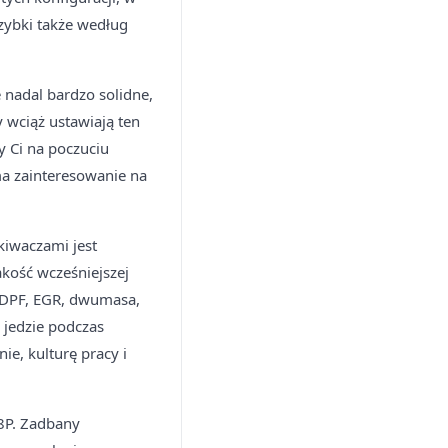
zybki także według
nadal bardzo solidne,
 wciąż ustawiają ten
y Ci na poczuciu
ma zainteresowanie na
kiwaczami jest
akość wcześniejszej
 DPF, EGR, dwumasa,
 jedzie podczas
ie, kulturę pracy i
8P. Zadbany