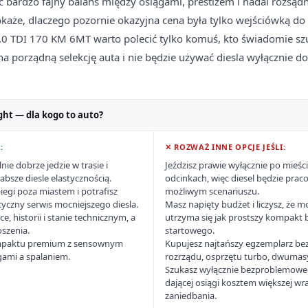
ć bardzo fajny balans między osiągami, prestiżem i nadal rozsą
każe, dlaczego pozornie okazyjna cena była tylko wejściówką do
0 TDI 170 KM 6MT warto polecić tylko komuś, kto świadomie szu
a porządną selekcję auta i nie będzie używać diesla wyłącznie d
ght — dla kogo to auto?
:
✕ ROZWAŻ INNE OPCJE JEŚLI:
nie dobrze jedzie w trasie i
Jeździsz prawie wyłącznie po mieści
absze diesle elastycznością.
odcinkach, więc diesel będzie pra
iegi poza miastem i potrafisz
możliwym scenariuszu.
yczny serwis mocniejszego diesla.
Masz napięty budżet i liczysz, że m
, historii i stanie technicznym, a
utrzyma się jak prostszy kompakt 
oszenia.
startowego.
ompaktu premium z sensownym
Kupujesz najtańszy egzemplarz be
ami a spalaniem.
rozrządu, osprzętu turbo, dwumasy i
Szukasz wyłącznie bezproblemowego 
dającej osiągi kosztem większej wra
zaniedbania.