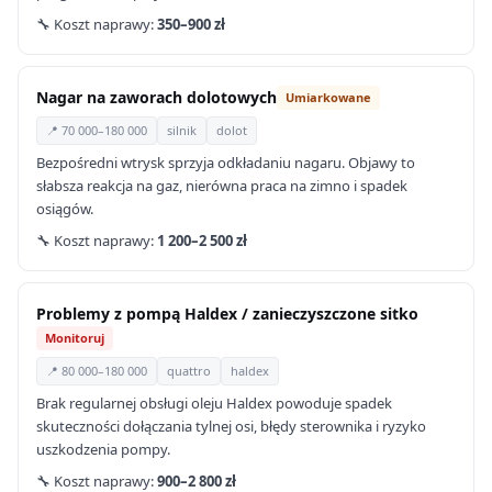
🔧 Koszt naprawy:
350–900 zł
Nagar na zaworach dolotowych
Umiarkowane
📍 70 000–180 000
silnik
dolot
Bezpośredni wtrysk sprzyja odkładaniu nagaru. Objawy to
słabsza reakcja na gaz, nierówna praca na zimno i spadek
osiągów.
🔧 Koszt naprawy:
1 200–2 500 zł
Problemy z pompą Haldex / zanieczyszczone sitko
Monitoruj
📍 80 000–180 000
quattro
haldex
Brak regularnej obsługi oleju Haldex powoduje spadek
skuteczności dołączania tylnej osi, błędy sterownika i ryzyko
uszkodzenia pompy.
🔧 Koszt naprawy:
900–2 800 zł