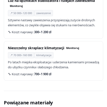
Luz na łącznikach stabilizatora i tulejach zawieszenia
Monitoruj
📍 50 000–120 000
zawieszenie
Sztywne nastawy zawieszenia przyspieszają zużycie drobnych
elementów, co zwykle objawia się stukami na nierównościach.
🔧 Koszt naprawy:
300–1 200 zł
Nieszczelny skraplacz klimatyzacji
Monitoruj
📍 70 000–160 000
klimatyzacja
Po latach miejska eksploatacja i uderzenia kamieniami prowadzą
do ubytku czynnika i słabszego chłodzenia.
🔧 Koszt naprawy:
700–1 900 zł
Powiązane materiały