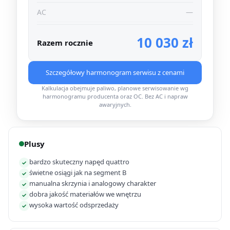
AC
—
10 030 zł
Razem rocznie
Szczegółowy harmonogram serwisu z cenami
Kalkulacja obejmuje paliwo, planowe serwisowanie wg
harmonogramu producenta oraz OC. Bez AC i napraw
awaryjnych.
Plusy
bardzo skuteczny napęd quattro
✓
świetne osiągi jak na segment B
✓
manualna skrzynia i analogowy charakter
✓
dobra jakość materiałów we wnętrzu
✓
wysoka wartość odsprzedaży
✓