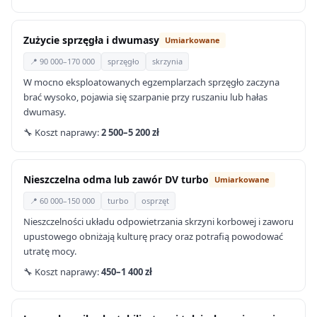
Zużycie sprzęgła i dwumasy
Umiarkowane
📍 90 000–170 000
sprzęgło
skrzynia
W mocno eksploatowanych egzemplarzach sprzęgło zaczyna
brać wysoko, pojawia się szarpanie przy ruszaniu lub hałas
dwumasy.
🔧 Koszt naprawy:
2 500–5 200 zł
Nieszczelna odma lub zawór DV turbo
Umiarkowane
📍 60 000–150 000
turbo
osprzęt
Nieszczelności układu odpowietrzania skrzyni korbowej i zaworu
upustowego obniżają kulturę pracy oraz potrafią powodować
utratę mocy.
🔧 Koszt naprawy:
450–1 400 zł