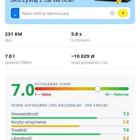
231 KM
5.8 s
Moc
0–100 km/h
7.0 l
~10 029 zł
Spalanie /100km
Koszt posiadania / rok
7.0
AUTOKARMA SCORE
1 — Słabo
10 — Świetnie
OCENA AUTOKARMA (70% RACJONALNE · 30% EMOCJE)
Niezawodność
7.3
Koszty utrzymania
5.8
Trwałość
7.6
Likwidność
6.9