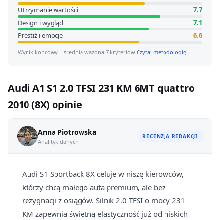
Utrzymanie wartości
7.7
Design i wygląd
7.1
Prestiż i emocje
6.6
Wynik końcowy = średnia ważona 7 kryteriów
Czytaj metodologię
Audi A1 S1 2.0 TFSI 231 KM 6MT quattro
2010 (8X) opinie
Anna Piotrowska
RECENZJA REDAKCJI
Analityk danych
Audi S1 Sportback 8X celuje w niszę kierowców,
którzy chcą małego auta premium, ale bez
rezygnacji z osiągów. Silnik 2.0 TFSI o mocy 231
KM zapewnia świetną elastyczność już od niskich