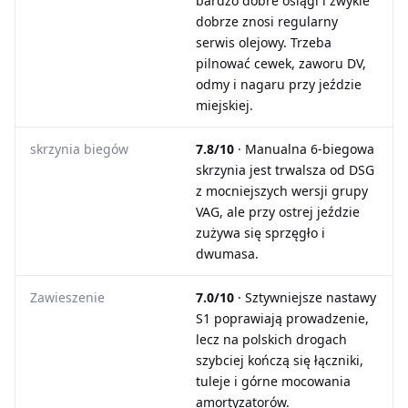
bardzo dobre osiągi i zwykle
dobrze znosi regularny
serwis olejowy. Trzeba
pilnować cewek, zaworu DV,
odmy i nagaru przy jeździe
miejskiej.
skrzynia biegów
7.8/10
· Manualna 6-biegowa
skrzynia jest trwalsza od DSG
z mocniejszych wersji grupy
VAG, ale przy ostrej jeździe
zużywa się sprzęgło i
dwumasa.
Zawieszenie
7.0/10
· Sztywniejsze nastawy
S1 poprawiają prowadzenie,
lecz na polskich drogach
szybciej kończą się łączniki,
tuleje i górne mocowania
amortyzatorów.