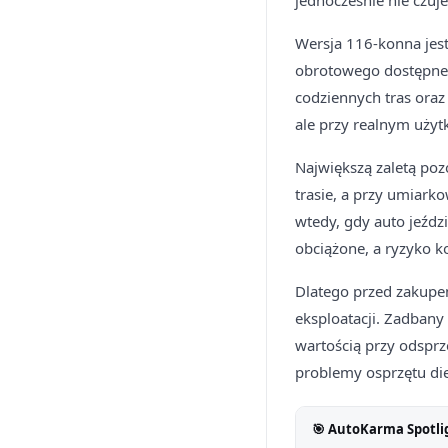
jednocześnie nie czuj
Wersja 116-konna jes
obrotowego dostępne 
codziennych tras oraz
ale przy realnym użyt
Największą zaletą poz
trasie, a przy umiark
wtedy, gdy auto jeździ
obciążone, a ryzyko 
Dlatego przed zakupem 
eksploatacji. Zadbany
wartością przy odspr
problemy osprzętu di
🎯 AutoKarma Spotli