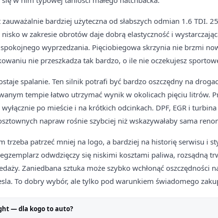
e się w nim typowej taniości małego hatchbacka.
t zauważalnie bardziej użyteczna od słabszych odmian 1.6 TDI.
nisko w zakresie obrotów daje dobrą elastyczność i wystarczają
 spokojnego wyprzedzania. Pięciobiegowa skrzynia nie brzmi now
kowaniu nie przeszkadza tak bardzo, o ile nie oczekujesz sportow
ostaje spalanie. Ten silnik potrafi być bardzo oszczędny na droga
owanym tempie łatwo utrzymać wynik w okolicach pięciu litrów. P
 wyłącznie po mieście i na krótkich odcinkach. DPF, EGR i turbina
kosztownych napraw rośnie szybciej niż wskazywałaby sama reno
trzeba patrzeć mniej na logo, a bardziej na historię serwisu i st
 egzemplarz odwdzięczy się niskimi kosztami paliwa, rozsądną trw
zedaży. Zaniedbana sztuka może szybko wchłonąć oszczędności na
esla. To dobry wybór, ale tylko pod warunkiem świadomego zaku
ght — dla kogo to auto?