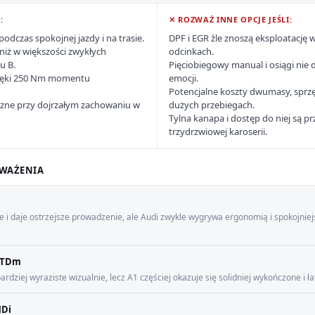
:
✕ ROZWAŻ INNE OPCJE JEŚLI:
podczas spokojnej jazdy i na trasie.
DPF i EGR źle znoszą eksploatację 
niż w większości zwykłych
odcinkach.
u B.
Pięciobiegowy manual i osiągi nie
zięki 250 Nm momentu
emocji.
Potencjalne koszty dwumasy, sprzęg
zne przy dojrzałym zachowaniu w
dużych przebiegach.
Tylna kanapa i dostęp do niej są pr
trzydrzwiowej karoserii.
WAŻENIA
we i daje ostrzejsze prowadzenie, ale Audi zwykle wygrywa ergonomią i spokojni
 JTDm
ardziej wyraziste wizualnie, lecz A1 częściej okazuje się solidniej wykończone i 
HDi