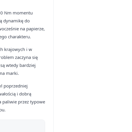
 250 Nm momentu
cą dynamikę do
ocześnie na papierze,
ego charakteru.
ch krajowych i w
roblem zaczyna się
 są wtedy bardziej
ma marki.
yl poprzedniej
ałością i dobrą
 paliwie przez typowe
pu.