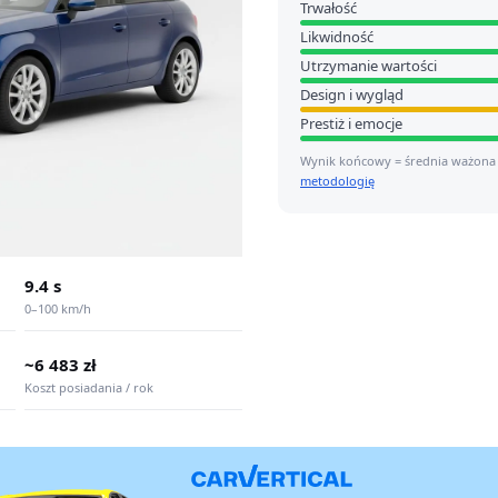
Trwałość
Likwidność
Utrzymanie wartości
Design i wygląd
Prestiż i emocje
Wynik końcowy = średnia ważona
metodologię
9.4 s
0–100 km/h
~6 483 zł
Koszt posiadania / rok