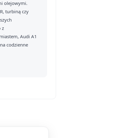
i olejowymi.
, turbiną czy
ższych
 z
miastem, Audi A1
 na codzienne