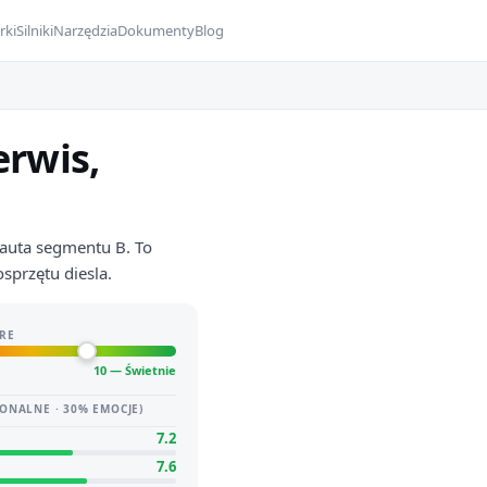
rki
Silniki
Narzędzia
Dokumenty
Blog
erwis,
 auta segmentu B. To
osprzętu diesla.
RE
10 — Świetnie
ONALNE · 30% EMOCJE)
7.2
7.6