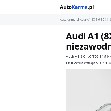
Auto
Karma
.pl
AutoKarma.pl
›
Audi
›
A1 8X 1.6 TDI 1
Audi A1 (8
niezawodn
Audi A1 8X 1.6 TDI 116 K
sensowna wersja dla kierow