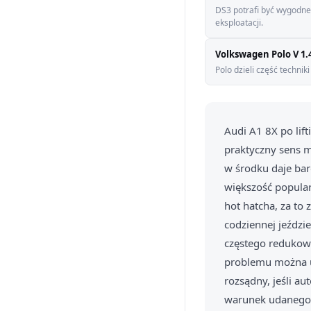
DS3 potrafi być wygodne 
eksploatacji.
Volkswagen Polo V 1.4
Polo dzieli część technik
Audi A1 8X po lift
praktyczny sens m
w środku daje bar
większość popula
hot hatcha, za to
codziennej jeździ
częstego redukowa
problemu można ut
rozsądny, jeśli au
warunek udanego 