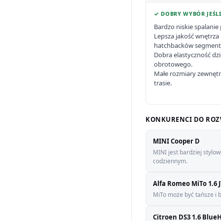
✓ DOBRY WYBÓR JEŚLI
Bardzo niskie spalanie 
Lepsza jakość wnętrza 
hatchbacków segment
Dobra elastyczność d
obrotowego.
Małe rozmiary zewnętr
trasie.
KONKURENCI DO ROZ
MINI Cooper D
MINI jest bardziej stylo
codziennym.
Alfa Romeo MiTo 1.6
MiTo może być tańsze i b
Citroen DS3 1.6 Blue