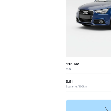
116 KM
Moc
3.9 l
Spalanie /100km