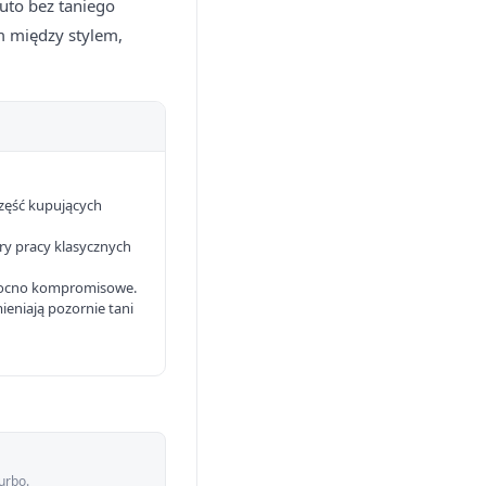
uto bez taniego
m między stylem,
część kupujących
ry pracy klasycznych
 mocno kompromisowe.
eniają pozornie tani
urbo.