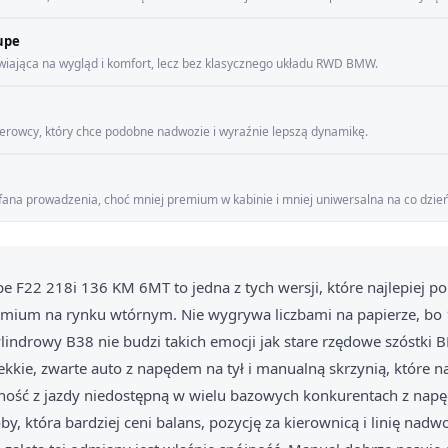
upe
awiająca na wygląd i komfort, lecz bez klasycznego układu RWD BMW.
ierowcy, który chce podobne nadwozie i wyraźnie lepszą dynamikę.
fana prowadzenia, choć mniej premium w kabinie i mniej uniwersalna na co dzień
 F22 218i 136 KM 6MT to jedna z tych wersji, które najlepiej po
mium na rynku wtórnym. Nie wygrywa liczbami na papierze, bo
ylindrowy B38 nie budzi takich emocji jak stare rzędowe szóstki
lekkie, zwarte auto z napędem na tył i manualną skrzynią, które n
ność z jazdy niedostępną w wielu bazowych konkurentach z napę
, która bardziej ceni balans, pozycję za kierownicą i linię nadwo