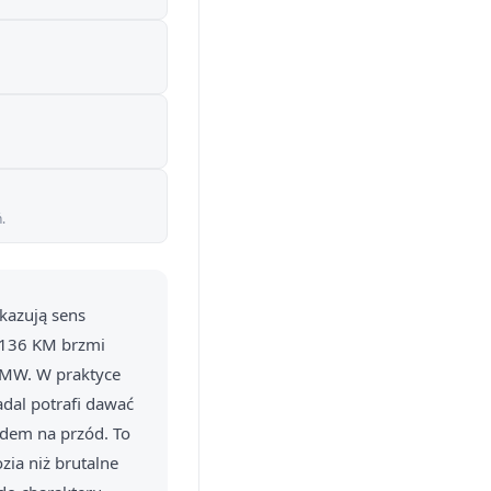
.
kazują sens
 136 KM brzmi
 BMW. W praktyce
adal potrafi dawać
dem na przód. To
zia niż brutalne