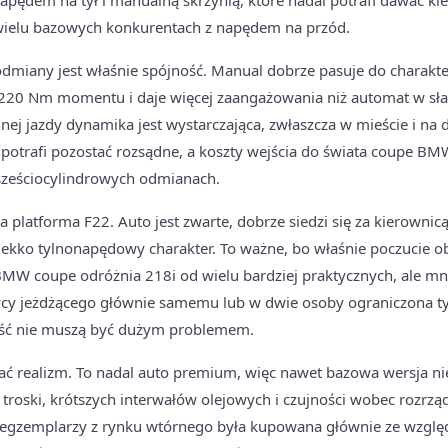
 napędem na tył i manualną skrzynią, które nadal potrafi dawać k
wielu bazowych konkurentach z napędem na przód.
 odmiany jest właśnie spójność. Manual dobrze pasuje do charakt
 220 Nm momentu i daje więcej zaangażowania niż automat w słab
nnej jazdy dynamika jest wystarczająca, zwłaszcza w mieście i na
 potrafi pozostać rozsądne, a koszty wejścia do świata coupe BM
 sześciocylindrowych odmianach.
a platforma F22. Auto jest zwarte, dobrze siedzi się za kierownic
lekko tylnonapędowy charakter. To ważne, bo właśnie poczucie o
 coupe odróżnia 218i od wielu bardziej praktycznych, ale mn
owcy jeżdżącego głównie samemu lub w dwie osoby ograniczona ty
ość nie muszą być dużym problemem.
ć realizm. To nadal auto premium, więc nawet bazowa wersja ni
roski, krótszych interwałów olejowych i czujności wobec rozrzą
ć egzemplarzy z rynku wtórnego była kupowana głównie ze względ