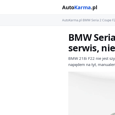
Auto
Karma
.pl
AutoKarma.pl
›
BMW
›
Seria 2 Coupe F
BMW Seria
serwis, ni
BMW 218i F22 nie jest sz
napędem na tył, manualem