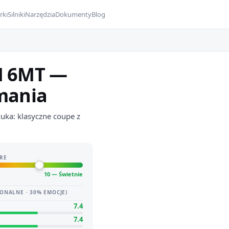
rki
Silniki
Narzędzia
Dokumenty
Blog
KM 6MT —
ymania
uka: klasyczne coupe z
RE
10 — Świetnie
ONALNE · 30% EMOCJE)
7.4
7.4