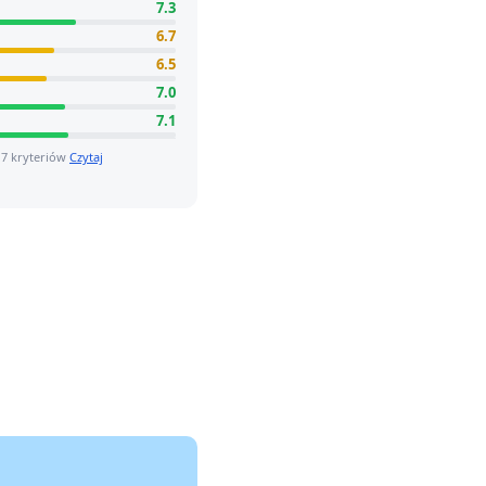
7.3
6.7
6.5
7.0
7.1
 7 kryteriów
Czytaj