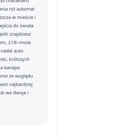
 do charakteru
nia niż automat
szcza w mieście i
ejścia do świata
śli znajdziesz
iem, 218i może
nadal auto
ki, krótszych
na kanapa
wnie ze względu
ant najbardziej
ub we dwoje i