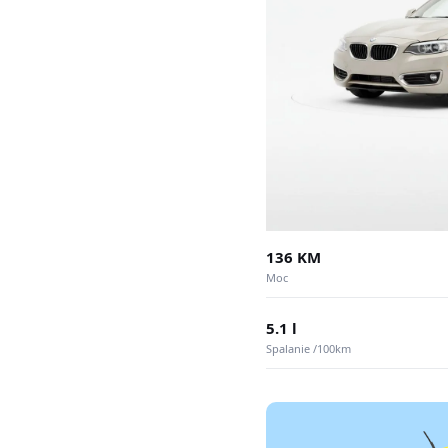
136 KM
Moc
5.1 l
Spalanie /100km