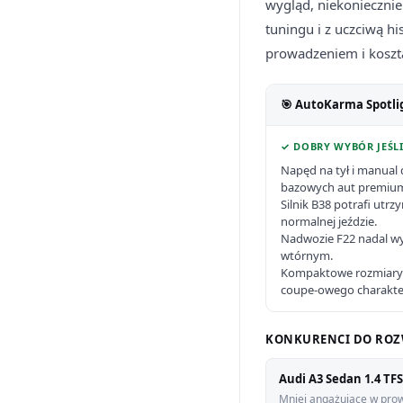
wygląd, niekoniecznie
tuningu i z uczciwą 
prowadzeniem i koszt
🎯 AutoKarma Spotli
✓ DOBRY WYBÓR JEŚLI
Napęd na tył i manual d
bazowych aut premiu
Silnik B38 potrafi utr
normalnej jeździe.
Nadwozie F22 nadal wy
wtórnym.
Kompaktowe rozmiary 
coupe-owego charakte
KONKURENCI DO ROZ
Audi A3 Sedan 1.4 TFS
Mniej angażujące w prow