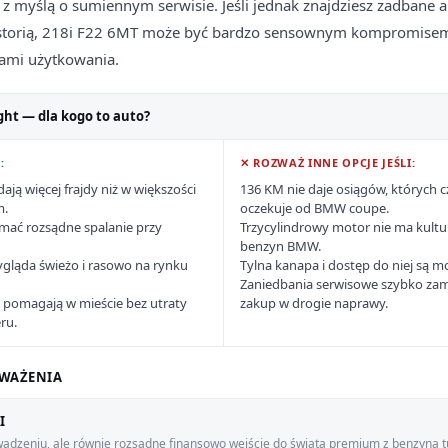
 z myślą o sumiennym serwisie. Jeśli jednak znajdziesz zadbane a
historią, 218i F22 6MT może być bardzo sensownym kompromise
ami użytkowania.
ght — dla kogo to auto?
:
✕ ROZWAŻ INNE OPCJE JEŚLI:
ają więcej frajdy niż w większości
136 KM nie daje osiągów, których 
m.
oczekuje od BMW coupe.
zymać rozsądne spalanie przy
Trzycylindrowy motor nie ma kultu
benzyn BMW.
gląda świeżo i rasowo na rynku
Tylna kanapa i dostęp do niej są
Zaniedbania serwisowe szybko zami
pomagają w mieście bez utraty
zakup w drogie naprawy.
ru.
WAŻENIA
I
adzeniu, ale równie rozsądne finansowo wejście do świata premium z benzyną t