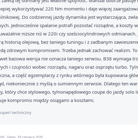
ą zaletą tej odmiany jest właśnie spójność. Manual dobrze pasuje
 lepiej wykorzystywać 220 Nm momentu i daje więcej zaangażowa
silnikowej. Do codziennej jazdy dynamika jest wystarczająca, zwła
ych. Jednocześnie spalanie potrafi pozostać rozsądne, a koszty w
ażalnie niższe niż w 220i czy sześciocylindrowych odmianach. Je
ą historią olejową, bez taniego tuningu i z zadbanym zawieszen
wdę zdrowym kompromisem. Trzeba jednak zachować realizm. To 
et bazowa wersja nie oznacza taniego serwisu. B38 wymaga tros
ych i czujności wobec rozrządu, nagaru oraz osprzętu turbo. Tyl
iczna, a część egzemplarzy z rynku wtórnego była kupowana głó
ąd, niekoniecznie z myślą o sumiennym serwisie. Dlatego ten wari
cy, który chce stylowego, tylnonapędowego coupe do jazdy solo l
uje kompromis między osiągami a kosztami.
kspert techniczny
26 · Dane: 29 czerwca 2026