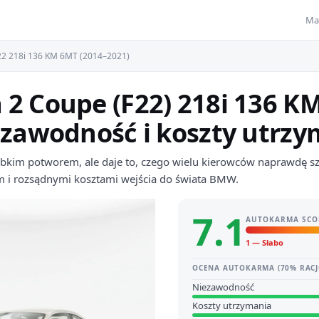
Ma
22 218i 136 KM 6MT (2014–2021)
 2 Coupe (F22) 218i 136 
ezawodność i koszty utrz
ybkim potworem, ale daje to, czego wielu kierowców naprawdę sz
 i rozsądnymi kosztami wejścia do świata BMW.
7.1
AUTOKARMA SCO
1 — Słabo
OCENA AUTOKARMA (70% RACJ
Niezawodność
Koszty utrzymania