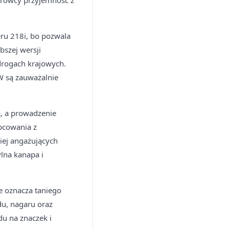
ierowcy przyjemność z
eru 218i, bo pozwala
szej wersji
 drogach krajowych.
W są zauważalnie
ą, a prowadzenie
bcowania z
iej angażujących
lna kanapa i
e oznacza taniego
du, nagaru oraz
u na znaczek i