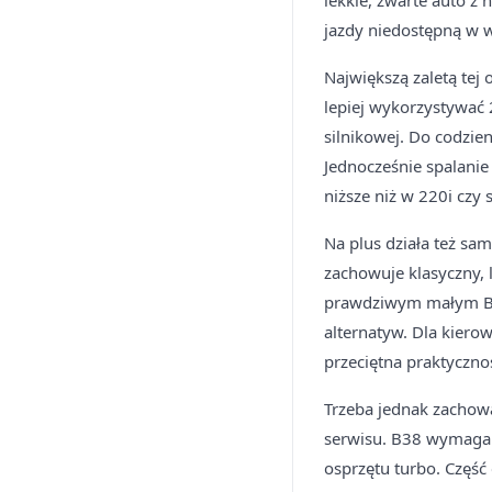
lekkie, zwarte auto z
jazdy niedostępną w 
Największą zaletą tej
lepiej wykorzystywać
silnikowej. Do codzie
Jednocześnie spalanie
niższe niż w 220i czy
Na plus działa też sam
zachowuje klasyczny, 
prawdziwym małym BMW
alternatyw. Dla kier
przeciętna praktyczn
Trzeba jednak zachowa
serwisu. B38 wymaga t
osprzętu turbo. Częś