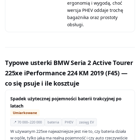
ergonomią i wygodą, choć
wersja PHEV oddaje trochę
bagażnika oraz prostoty
obsługi.
Typowe usterki BMW Seria 2 Active Tourer
225xe iPerformance 224 KM 2019 (F45) —
co się psuje i ile kosztuje
Spadek użytecznej pojemności baterii trakcyjnej po
latach
Umiarkowane
📍 70 000–220 000
bateria
PHEV
zasięg EV
W używanym 225xe najważniejsze jest nie to, czy bateria działa
w ogóle, tylko jaką ma realną pojemność i czy auto rzeczywiście