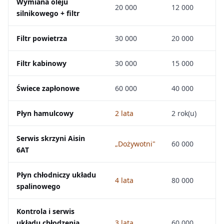
Wymiana oleju
20 000
12 000
silnikowego + filtr
Filtr powietrza
30 000
20 000
Filtr kabinowy
30 000
15 000
Świece zapłonowe
60 000
40 000
Płyn hamulcowy
2 lata
2 rok(u)
Serwis skrzyni Aisin
„Dożywotni"
60 000
6AT
Płyn chłodniczy układu
4 lata
80 000
spalinowego
Kontrola i serwis
układu chłodzenia
3 lata
60 000