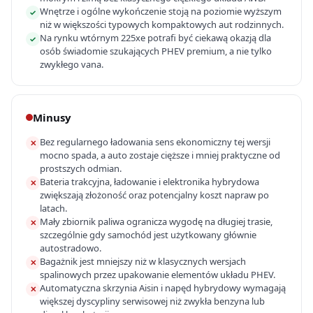
Wnętrze i ogólne wykończenie stoją na poziomie wyższym
✓
niż w większości typowych kompaktowych aut rodzinnych.
Na rynku wtórnym 225xe potrafi być ciekawą okazją dla
✓
osób świadomie szukających PHEV premium, a nie tylko
zwykłego vana.
Minusy
Bez regularnego ładowania sens ekonomiczny tej wersji
✕
mocno spada, a auto zostaje cięższe i mniej praktyczne od
prostszych odmian.
Bateria trakcyjna, ładowanie i elektronika hybrydowa
✕
zwiększają złożoność oraz potencjalny koszt napraw po
latach.
Mały zbiornik paliwa ogranicza wygodę na długiej trasie,
✕
szczególnie gdy samochód jest użytkowany głównie
autostradowo.
Bagażnik jest mniejszy niż w klasycznych wersjach
✕
spalinowych przez upakowanie elementów układu PHEV.
Automatyczna skrzynia Aisin i napęd hybrydowy wymagają
✕
większej dyscypliny serwisowej niż zwykła benzyna lub