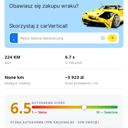
224 KM
6.7 s
Moc
0–100 km/h
None km
~5 923 zł
Zasięg el. (realny)
Koszt posiadania / rok
6.5
AUTOKARMA SCORE
1 — Słabo
10 — Świetnie
OCENA AUTOKARMA (70% RACJONALNE · 30% EMOCJE)