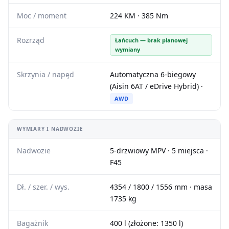
Moc / moment
224 KM · 385 Nm
Rozrząd
Łańcuch — brak planowej
wymiany
Skrzynia / napęd
Automatyczna 6-biegowy
(Aisin 6AT / eDrive Hybrid) ·
AWD
WYMIARY I NADWOZIE
Nadwozie
5-drzwiowy MPV · 5 miejsca ·
F45
Dł. / szer. / wys.
4354 / 1800 / 1556 mm · masa
1735 kg
Bagażnik
400 l (złożone: 1350 l)