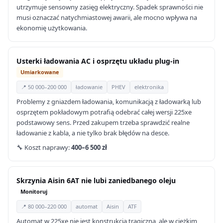
utrzymuje sensowny zasięg elektryczny. Spadek sprawności nie
musi oznaczać natychmiastowej awarii, ale mocno wpływa na
ekonomię użytkowania.
Usterki ładowania AC i osprzętu układu plug-in
Umiarkowane
📍 50 000–200 000
ładowanie
PHEV
elektronika
Problemy z gniazdem ładowania, komunikacją z ładowarką lub
osprzętem pokładowym potrafią odebrać całej wersji 225xe
podstawowy sens. Przed zakupem trzeba sprawdzić realne
ładowanie z kabla, a nie tylko brak błędów na desce.
🔧 Koszt naprawy:
400–6 500 zł
Skrzynia Aisin 6AT nie lubi zaniedbanego oleju
Monitoruj
📍 80 000–220 000
automat
Aisin
ATF
Automat w 225xe nie jest konstrukcją tragiczną, ale w ciężkim