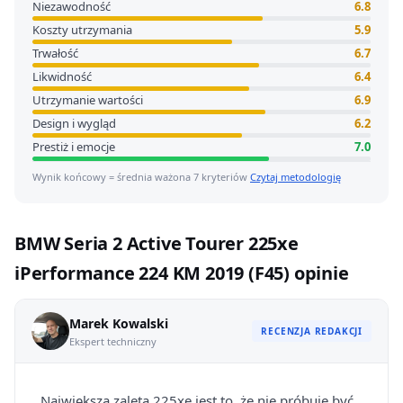
Niezawodność
6.8
Koszty utrzymania
5.9
Trwałość
6.7
Likwidność
6.4
Utrzymanie wartości
6.9
Design i wygląd
6.2
Prestiż i emocje
7.0
Wynik końcowy = średnia ważona 7 kryteriów
Czytaj metodologię
BMW Seria 2 Active Tourer 225xe
iPerformance 224 KM 2019 (F45) opinie
Marek Kowalski
RECENZJA REDAKCJI
Ekspert techniczny
Największą zaletą 225xe jest to, że nie próbuje być