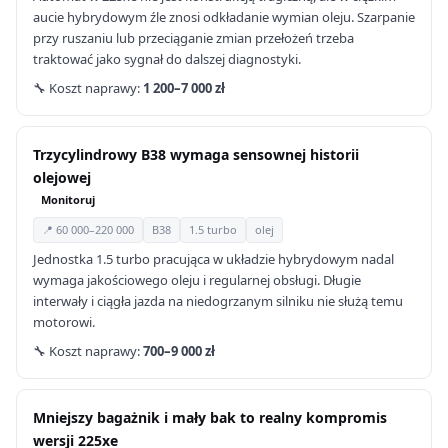
aucie hybrydowym źle znosi odkładanie wymian oleju. Szarpanie
przy ruszaniu lub przeciąganie zmian przełożeń trzeba
traktować jako sygnał do dalszej diagnostyki.
🔧 Koszt naprawy:
1 200–7 000 zł
Trzycylindrowy B38 wymaga sensownej historii
olejowej
Monitoruj
📍 60 000–220 000
B38
1.5 turbo
olej
Jednostka 1.5 turbo pracująca w układzie hybrydowym nadal
wymaga jakościowego oleju i regularnej obsługi. Długie
interwały i ciągła jazda na niedogrzanym silniku nie służą temu
motorowi.
🔧 Koszt naprawy:
700–9 000 zł
Mniejszy bagażnik i mały bak to realny kompromis
wersji 225xe