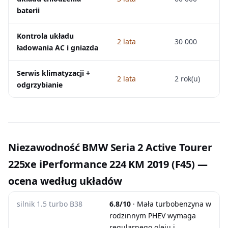
baterii
Kontrola układu
2 lata
30 000
ładowania AC i gniazda
Serwis klimatyzacji +
2 lata
2 rok(u)
odgrzybianie
Niezawodność BMW Seria 2 Active Tourer
225xe iPerformance 224 KM 2019 (F45) —
ocena według układów
silnik 1.5 turbo B38
6.8/10
· Mała turbobenzyna w
rodzinnym PHEV wymaga
regularnego oleju i