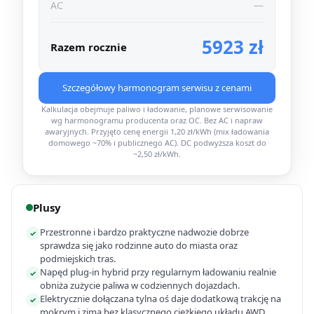
AC
—
5923 zł
Razem rocznie
Szczegółowy harmonogram serwisu z cenami
Kalkulacja obejmuje paliwo i ładowanie, planowe serwisowanie
wg harmonogramu producenta oraz OC. Bez AC i napraw
awaryjnych. Przyjęto cenę energii 1,20 zł/kWh (mix ładowania
domowego ~70% i publicznego AC). DC podwyższa koszt do
~2,50 zł/kWh.
Plusy
Przestronne i bardzo praktyczne nadwozie dobrze
✓
sprawdza się jako rodzinne auto do miasta oraz
podmiejskich tras.
Napęd plug-in hybrid przy regularnym ładowaniu realnie
✓
obniża zużycie paliwa w codziennych dojazdach.
Elektrycznie dołączana tylna oś daje dodatkową trakcję na
✓
mokrym i zimą bez klasycznego ciężkiego układu AWD.