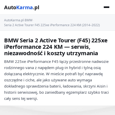
Auto
Karma
.pl
AutoKarma.pl
›
BMW
›
Seria 2 Active Tourer F45 225xe iPerformance 224 KM (2014–2022)
BMW Seria 2 Active Tourer (F45) 225xe
iPerformance 224 KM — serwis,
niezawodność i koszty utrzymania
BMW 225xe iPerformance F45 łączy przestronne nadwozie
rodzinnego vana z napędem plug-in hybrid i tylną osią
dołączaną elektrycznie. W mieście potrafi być naprawdę
oszczędne i ciche, ale jako używane auto wymaga
dokładnego sprawdzenia baterii, ładowania, skrzyni Aisin i
historii serwisowej, bo zaniedbany egzemplarz szybko traci
cały sens tej wersji.