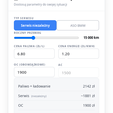
Dostosuj parametry do swojej sytuacji
TYP SERWISU
Serwis niezależny
ASO BMW
ROCZNY PRZEBIEG
15 000 km
CENA PALIWA (ZŁ/L)
CENA ENERGII (ZŁ/KWH)
OC (OBOWIĄZKOWE)
AC
Paliwo + ładowanie
2142 zł
Serwis
~1881 zł
(niezależny)
OC
1900 zł