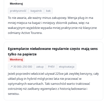
Monitoruj
praktyczność
bagażnik
bak
To nie awaria, ale ważny minus zakupowy. Wersja plug-in ma
mniej miejsca na bagaż i mniejszy zbiornik paliwa, więc na
wakacyjnym wyjeździe wypada mniej praktycznie niż klasyczne
odmiany Active Tourera.
Egzemplarze nieładowane regularnie często mają sens
tylko na papierze
Monitoruj
📍 30 000–250 000
zakup
PHEV
eksploatacja
Jeżeli poprzedni właściciel używał 225xe jak zwykłej benzyny, cały
układ plug-in hybrid mógł przez lata nie pracować w
optymalnych warunkach. Taki samochód warto traktować
ostrożniej niż zadbany egzemplarz z historią ładowania i
serwisu.