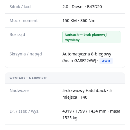
Silnik / kod
2.0 l Diesel · B47D20
Moc / moment
150 KM · 360 Nm
Rozrząd
Łańcuch — brak planowej
wymiany
Skrzynia / napęd
Automatyczna 8-biegowy
(Aisin GA8F22AW) ·
AWD
WYMIARY I NADWOZIE
Nadwozie
5-drzwiowy Hatchback · 5
miejsca · F40
Dł. / szer. / wys.
4319 / 1799 / 1434 mm · masa
1525 kg