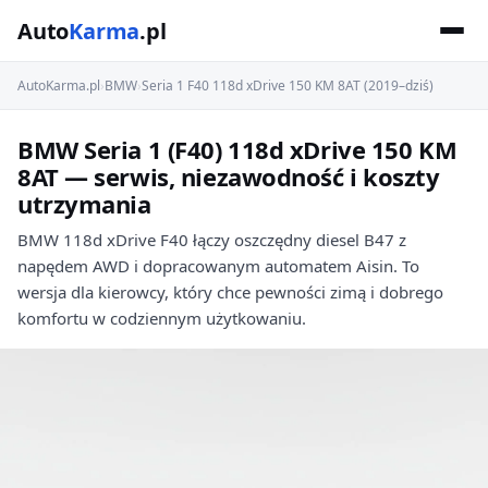
Auto
Karma
.pl
AutoKarma.pl
›
BMW
›
Seria 1 F40 118d xDrive 150 KM 8AT (2019–dziś)
BMW Seria 1 (F40) 118d xDrive 150 KM
8AT — serwis, niezawodność i koszty
utrzymania
BMW 118d xDrive F40 łączy oszczędny diesel B47 z
napędem AWD i dopracowanym automatem Aisin. To
wersja dla kierowcy, który chce pewności zimą i dobrego
komfortu w codziennym użytkowaniu.