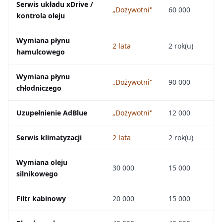
Serwis układu xDrive /
„Dożywotni"
60 000
kontrola oleju
Wymiana płynu
2 lata
2 rok(u)
hamulcowego
Wymiana płynu
„Dożywotni"
90 000
chłodniczego
Uzupełnienie AdBlue
„Dożywotni"
12 000
Serwis klimatyzacji
2 lata
2 rok(u)
Wymiana oleju
30 000
15 000
silnikowego
Filtr kabinowy
20 000
15 000