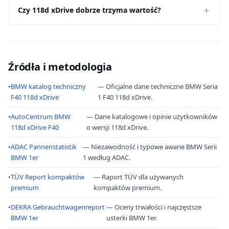
Czy 118d xDrive dobrze trzyma wartość?
Źródła i metodologia
•
BMW katalog techniczny
— Oficjalne dane techniczne BMW Seria
F40 118d xDrive
1 F40 118d xDrive.
•
AutoCentrum BMW
— Dane katalogowe i opinie użytkowników
118d xDrive F40
o wersji 118d xDrive.
•
ADAC Pannenstatistik
— Niezawodność i typowe awarie BMW Serii
BMW 1er
1 według ADAC.
•
TÜV Report kompaktów
— Raport TÜV dla używanych
premium
kompaktów premium.
•
DEKRA Gebrauchtwagenreport
— Oceny trwałości i najczęstsze
BMW 1er
usterki BMW 1er.