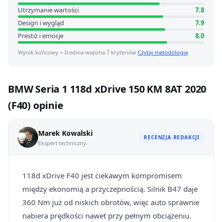
Utrzymanie wartości
7.8
Design i wygląd
7.9
Prestiż i emocje
8.0
Wynik końcowy = średnia ważona 7 kryteriów
Czytaj metodologię
BMW Seria 1 118d xDrive 150 KM 8AT 2020
(F40) opinie
Marek Kowalski
RECENZJA REDAKCJI
Ekspert techniczny
118d xDrive F40 jest ciekawym kompromisem
między ekonomią a przyczepnością. Silnik B47 daje
360 Nm już od niskich obrotów, więc auto sprawnie
nabiera prędkości nawet przy pełnym obciążeniu.