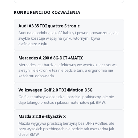
KONKURENCI DO ROZWAŻENIA
Audi A3 35 TDI quattro S tronic
Audi daje podobną jakość kabiny i pewne prowadzenie, ale
zwykle kosztuje więcej na rynku wtórnym i bywa
ciaśniejsze z tyłu.
Mercedes A 200 d 8G-DCT 4MATIC
Mercedes jest bardziej efektowny we wnętrzu, lecz serwis
skrzyni i elektroniki też nie będzie tani, a ergonomia nie
każdemu odpowiada.
Volkswagen Golf 2.0 TDI 4Motion DSG
Golf jest tańszy w obsłudze i bardziej praktyczny, ale nie
daje takiego prestiżu i jakości materiałów jak BMW.
Mazda 3 2.0 e-Skyactiv X
Mazda wygrywa prostszą benzyną bez DPF i AdBlue, ale
przy wysokich przebiegach nie będzie tak oszczędna jak
diesel BMW.