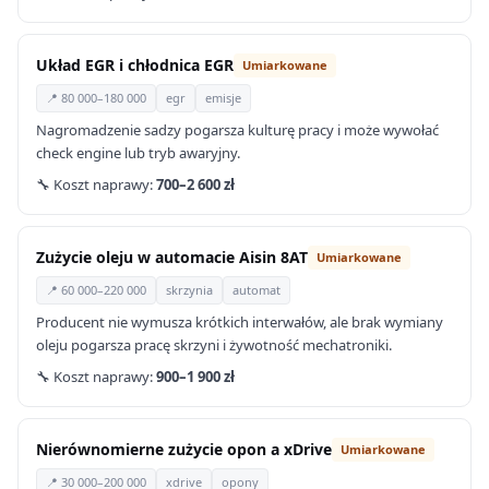
Układ EGR i chłodnica EGR
Umiarkowane
📍 80 000–180 000
egr
emisje
Nagromadzenie sadzy pogarsza kulturę pracy i może wywołać
check engine lub tryb awaryjny.
🔧 Koszt naprawy:
700–2 600 zł
Zużycie oleju w automacie Aisin 8AT
Umiarkowane
📍 60 000–220 000
skrzynia
automat
Producent nie wymusza krótkich interwałów, ale brak wymiany
oleju pogarsza pracę skrzyni i żywotność mechatroniki.
🔧 Koszt naprawy:
900–1 900 zł
Nierównomierne zużycie opon a xDrive
Umiarkowane
📍 30 000–200 000
xdrive
opony