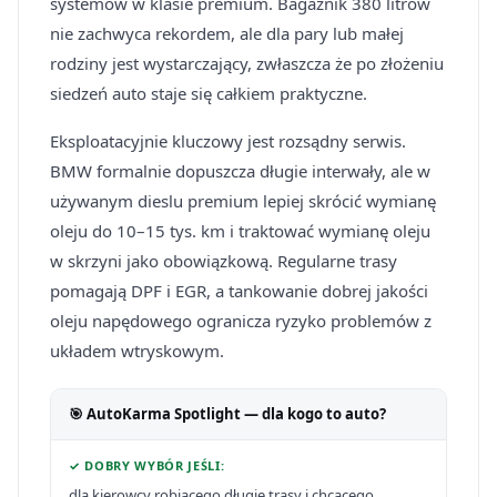
systemów w klasie premium. Bagażnik 380 litrów
nie zachwyca rekordem, ale dla pary lub małej
rodziny jest wystarczający, zwłaszcza że po złożeniu
siedzeń auto staje się całkiem praktyczne.
Eksploatacyjnie kluczowy jest rozsądny serwis.
BMW formalnie dopuszcza długie interwały, ale w
używanym dieslu premium lepiej skrócić wymianę
oleju do 10–15 tys. km i traktować wymianę oleju
w skrzyni jako obowiązkową. Regularne trasy
pomagają DPF i EGR, a tankowanie dobrej jakości
oleju napędowego ogranicza ryzyko problemów z
układem wtryskowym.
🎯 AutoKarma Spotlight — dla kogo to auto?
✓ DOBRY WYBÓR JEŚLI:
dla kierowcy robiącego długie trasy i chcącego