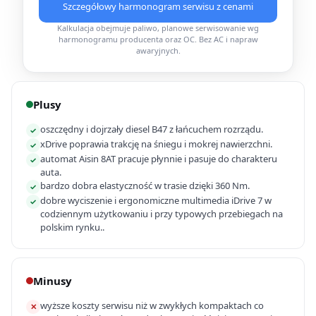
Szczegółowy harmonogram serwisu z cenami
Kalkulacja obejmuje paliwo, planowe serwisowanie wg
harmonogramu producenta oraz OC. Bez AC i napraw
awaryjnych.
Plusy
oszczędny i dojrzały diesel B47 z łańcuchem rozrządu.
✓
xDrive poprawia trakcję na śniegu i mokrej nawierzchni.
✓
automat Aisin 8AT pracuje płynnie i pasuje do charakteru
✓
auta.
bardzo dobra elastyczność w trasie dzięki 360 Nm.
✓
dobre wyciszenie i ergonomiczne multimedia iDrive 7 w
✓
codziennym użytkowaniu i przy typowych przebiegach na
polskim rynku..
Minusy
wyższe koszty serwisu niż w zwykłych kompaktach co
✕