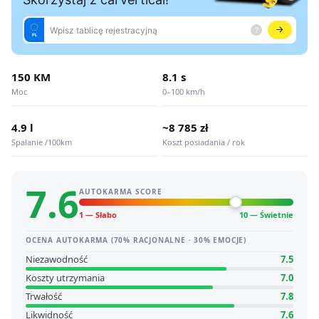
150 KM
8.1 s
Moc
0–100 km/h
4.9 l
~8 785 zł
Spalanie /100km
Koszt posiadania / rok
7.6
AUTOKARMA SCORE
1 — Słabo
10 — Świetnie
OCENA AUTOKARMA (70% RACJONALNE · 30% EMOCJE)
Niezawodność
7.5
Koszty utrzymania
7.0
Trwałość
7.8
Likwidność
7.6