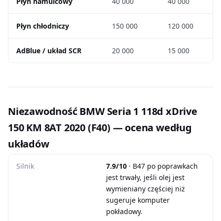
Płyn hamulcowy
40 000
40 000
Płyn chłodniczy
150 000
120 000
AdBlue / układ SCR
20 000
15 000
Niezawodność BMW Seria 1 118d xDrive
150 KM 8AT 2020 (F40) — ocena według
układów
Silnik
7.9/10
· B47 po poprawkach
jest trwały, jeśli olej jest
wymieniany częściej niż
sugeruje komputer
pokładowy.