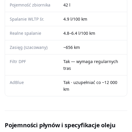
Pojemność zbiornika
42 l
Spalanie WLTP śr.
4.9 l/100 km
Realne spalanie
4.8–6.4 l/100 km
Zasięg (szacowany)
~656 km
Filtr DPF
Tak — wymaga regularnych
tras
AdBlue
Tak · uzupełniać co ~12 000
km
Pojemności płynów i specyfikacje oleju