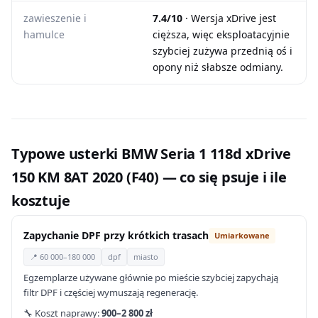
zawieszenie i
7.4/10
· Wersja xDrive jest
hamulce
cięższa, więc eksploatacyjnie
szybciej zużywa przednią oś i
opony niż słabsze odmiany.
Typowe usterki BMW Seria 1 118d xDrive
150 KM 8AT 2020 (F40) — co się psuje i ile
kosztuje
Zapychanie DPF przy krótkich trasach
Umiarkowane
📍 60 000–180 000
dpf
miasto
Egzemplarze używane głównie po mieście szybciej zapychają
filtr DPF i częściej wymuszają regenerację.
🔧 Koszt naprawy:
900–2 800 zł