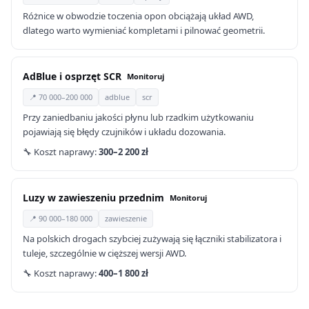
Różnice w obwodzie toczenia opon obciążają układ AWD,
dlatego warto wymieniać kompletami i pilnować geometrii.
AdBlue i osprzęt SCR
Monitoruj
📍 70 000–200 000
adblue
scr
Przy zaniedbaniu jakości płynu lub rzadkim użytkowaniu
pojawiają się błędy czujników i układu dozowania.
🔧 Koszt naprawy:
300–2 200 zł
Luzy w zawieszeniu przednim
Monitoruj
📍 90 000–180 000
zawieszenie
Na polskich drogach szybciej zużywają się łączniki stabilizatora i
tuleje, szczególnie w cięższej wersji AWD.
🔧 Koszt naprawy:
400–1 800 zł