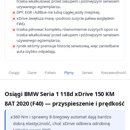
trzeba wkalkulować przed zakupem i późniejszym serwisem
używanego egzemplarza..
DPF, EGR i AdBlue nie lubią ciągłej jazdy miejskiej.
✕
xDrive zwiększa masę i podnosi zużycie paliwa względem
✕
FWD.
trzeba pilnować kompletu równomiernie zużytych opon co
✕
trzeba wkalkulować przed zakupem i późniejszym serwisem
używanego egzemplarza..
rynek wtórny premiuje historię serwisową, więc zaniedbane
✕
auta szybko odpadają.
Osiągi
Dane
Paliwo
Płyny
Serwis
Niezawodność
Osiągi BMW Seria 1 118d xDrive 150 KM
8AT 2020 (F40) — przyspieszenie i prędkość
⚡
360 Nm i sprawny 8-biegowy automat dają bardzo
dobrą elastyczność, choć xDrive odbiera odrobinę