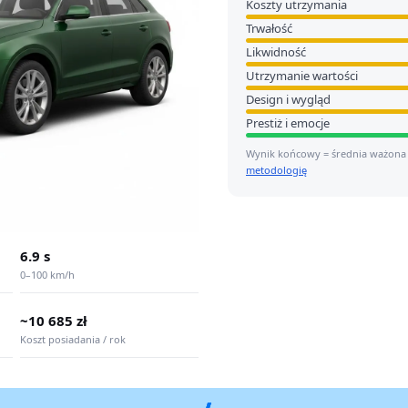
Koszty utrzymania
Trwałość
Likwidność
Utrzymanie wartości
Design i wygląd
Prestiż i emocje
Wynik końcowy = średnia ważona
metodologię
6.9 s
0–100 km/h
~10 685 zł
Koszt posiadania / rok