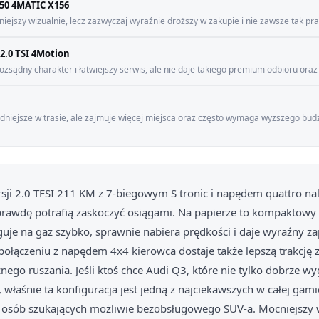
50 4MATIC X156
ejszy wizualnie, lecz zazwyczaj wyraźnie droższy w zakupie i nie zawsze tak pra
2.0 TSI 4Motion
rozsądny charakter i łatwiejszy serwis, ale nie daje takiego premium odbioru oraz
godniejsze w trasie, ale zajmuje więcej miejsca oraz często wymaga wyższego bu
ji 2.0 TFSI 211 KM z 7-biegowym S tronic i napędem quattro nal
rawdę potrafią zaskoczyć osiągami. Na papierze to kompaktowy 
guje na gaz szybko, sprawnie nabiera prędkości i daje wyraźny z
ołączeniu z napędem 4x4 kierowca dostaje także lepszą trakcję 
ego ruszania. Jeśli ktoś chce Audi Q3, które nie tylko dobrze wyg
y, właśnie ta konfiguracja jest jedną z najciekawszych w całej gami
la osób szukających możliwie bezobsługowego SUV-a. Mocniejszy