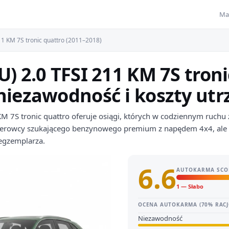
Ma
11 KM 7S tronic quattro (2011–2018)
U) 2.0 TFSI 211 KM 7S tron
 niezawodność i koszty ut
M 7S tronic quattro oferuje osiągi, których w codziennym ruchu
 kierowcy szukającego benzynowego premium z napędem 4x4, al
i egzemplarza.
6.6
AUTOKARMA SCO
1 — Słabo
OCENA AUTOKARMA (70% RACJ
Niezawodność