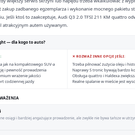
ażdy większy serwis skrzyni lub napędu trzeba wkalkulować z wy
jest zakup zadbanego egzemplarza i wykonanie mocnego pakietu s
iu. Jeśli ktoś to zaakceptuje, Audi Q3 2.0 TFSI 211 KM quattro od
l atrakcyjnym autem używanym.
ght — dla kogo to auto?
:
✕ ROZWAŻ INNE OPCJE JEŚLI:
a jak na kompaktowego SUV-a
Trzeba pilnować zużycia oleju i hist
cję i pewność prowadzenia
Naprawy S tronic bywają bardzo k
emium wrażenie jakości
Obsługa quattro i Haldexa zwiększ
rt codziennej jazdy
Realne spalanie w mieście jest wys
WAŻENIA
i
 osiągi i bardziej angażujące prowadzenie, ale zwykle nie bywa tańsze w utrzym