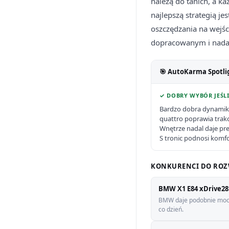
należą do tanich, a k
najlepszą strategią 
oszczędzania na wejśc
dopracowanym i nada
🎯 AutoKarma Spotli
✓ DOBRY WYBÓR JEŚLI
Bardzo dobra dynamik
quattro poprawia trak
Wnętrze nadal daje pr
S tronic podnosi komfo
KONKURENCI DO ROZ
BMW X1 E84 xDrive28
BMW daje podobnie mocne
co dzień.