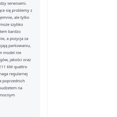
ędzy serwisami.
ce się problemy z
jemnie, ale tylko
w może szybko
utem bardzo
ie, a pozycja za
yjają parkowaniu,
en model nie
gów, jakości oraz
211 KM quattro
ymaga regularnej
ia poprzednich
z budżetem na
l mocnym