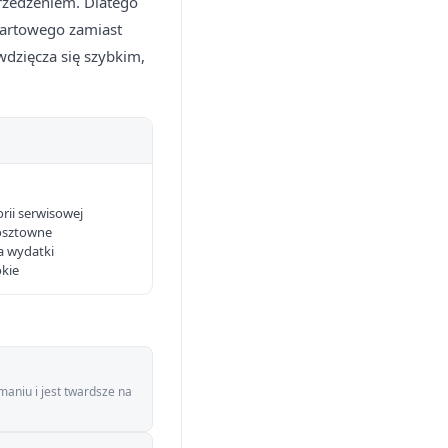
przedzeniem. Dlatego
tartowego zamiast
wdzięcza się szybkim,
orii serwisowej
osztowne
a wydatki
okie
aniu i jest twardsze na