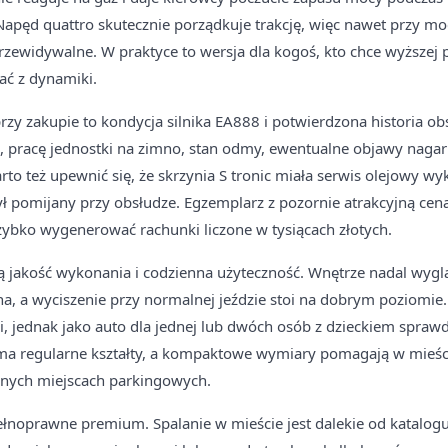
Napęd quattro skutecznie porządkuje trakcję, więc nawet przy mo
rzewidywalne. W praktyce to wersja dla kogoś, kto chce wyższej p
ać z dynamiki.
rzy zakupie to kondycja silnika EA888 i potwierdzona historia obs
, pracę jednostki na zimno, stan odmy, ewentualne objawy nagar
rto też upewnić się, że skrzynia S tronic miała serwis olejowy 
ył pomijany przy obsłudze. Egzemplarz z pozornie atrakcyjną ceną
bko wygenerować rachunki liczone w tysiącach złotych.
ają jakość wykonania i codzienna użyteczność. Wnętrze nadal wyglą
na, a wyciszenie przy normalnej jeździe stoi na dobrym poziomie.
ni, jednak jako auto dla jednej lub dwóch osób z dzieckiem spraw
 ma regularne kształty, a kompaktowe wymiary pomagają w mieśc
nych miejscach parkingowych.
łnoprawne premium. Spalanie w mieście jest dalekie od katalogu