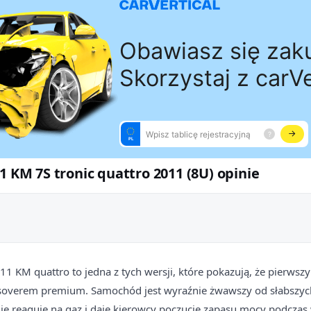
1 KM 7S tronic quattro 2011 (8U) opinie
11 KM quattro to jedna z tych wersji, które pokazują, że pierwsz
soverem premium. Samochód jest wyraźnie żwawszy od słabszy
e reaguje na gaz i daje kierowcy poczucie zapasu mocy podczas