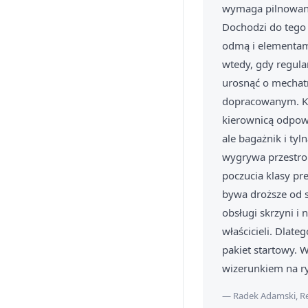
wymaga pilnowania
Dochodzi do tego 
odmą i elementami 
wtedy, gdy regula
urosnąć o mechat
dopracowanym. Kab
kierownicą odpowi
ale bagażnik i ty
wygrywa przestron
poczucia klasy p
bywa droższe od sł
obsługi skrzyni i
właścicieli. Dlate
pakiet startowy. 
wizerunkiem na r
— Radek Adamski, Re