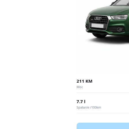
211 KM
Moc
7.7 l
Spalanie /100km