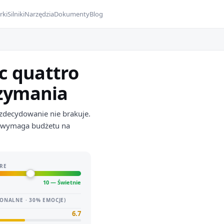
rki
Silniki
Narzędzia
Dokumenty
Blog
ic quattro
rzymania
 zdecydowanie nie brakuje.
e wymaga budżetu na
RE
10 — Świetnie
ONALNE · 30% EMOCJE)
6.7