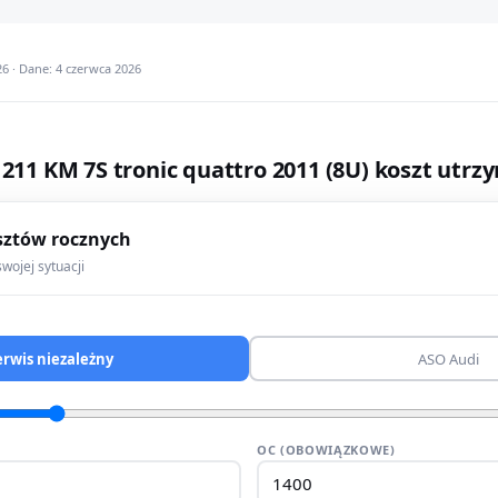
6 · Dane: 4 czerwca 2026
 211 KM 7S tronic quattro 2011 (8U) koszt utrz
sztów rocznych
wojej sytuacji
erwis niezależny
ASO Audi
OC (OBOWIĄZKOWE)