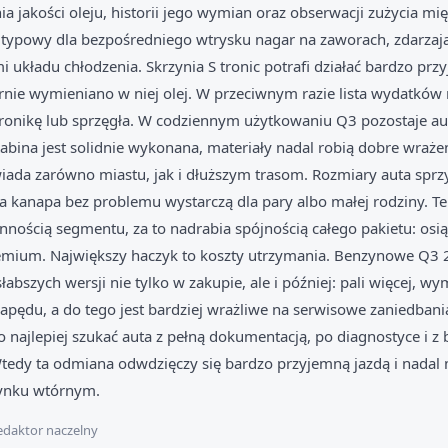
 jakości oleju, historii jego wymian oraz obserwacji zużycia mi
typowy dla bezpośredniego wtrysku nagar na zaworach, zdarzają
układu chłodzenia. Skrzynia S tronic potrafi działać bardzo przy
rnie wymieniano w niej olej. W przeciwnym razie lista wydatkó
ronikę lub sprzęgła. W codziennym użytkowaniu Q3 pozostaje a
ina jest solidnie wykonana, materiały nadal robią dobre wrażen
ada zarówno miastu, jak i dłuższym trasom. Rozmiary auta sprz
lna kanapa bez problemu wystarczą dla pary albo małej rodziny. T
nością segmentu, za to nadrabia spójnością całego pakietu: osią
remium. Największy haczyk to koszty utrzymania. Benzynowe Q3 
abszych wersji nie tylko w zakupie, ale i później: pali więcej, w
 napędu, a do tego jest bardziej wrażliwe na serwisowe zaniedban
go najlepiej szukać auta z pełną dokumentacją, po diagnostyce i 
Wtedy ta odmiana odwdzięczy się bardzo przyjemną jazdą i nada
ynku wtórnym.
daktor naczelny