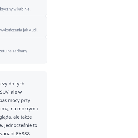
ktyczny w kabinie.
 wykończenia jak Audi.
dżetu na zadbany
eży do tych
SUV, ale w
apas mocy przy
zimą, na mokrym i
ląda, ale także
e. Jednocześnie to
 wariant EA888