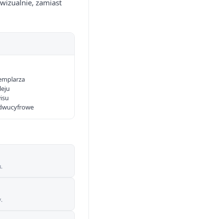
wizualnie, zamiast
emplarza
leju
isu
 dwucyfrowe
.
.