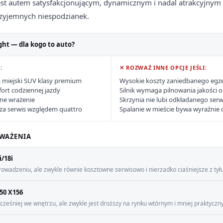
st autem satysfakcjonującym, dynamicznym i nadal atrakcyjnym 
rzyjemnych niespodzianek.
ght — dla kogo to auto?
:
✕ ROZWAŻ INNE OPCJE JEŚLI:
 miejski SUV klasy premium
Wysokie koszty zaniedbanego egz
ort codziennej jazdy
Silnik wymaga pilnowania jakości o
dne wrażenie
Skrzynia nie lubi odkładanego serw
za serwis względem quattro
Spalanie w mieście bywa wyraźnie
WAŻENIA
/18i
wadzeniu, ale zwykle równie kosztowne serwisowo i nierzadko ciaśniejsze z tyłu
50 X156
eśniej we wnętrzu, ale zwykle jest droższy na rynku wtórnym i mniej praktyczny