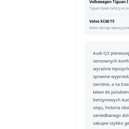
Volkswagen Tiguan I 
Tiguan bywa tańszy w zak
Volvo XC60 T5
Volvo oferuje więcej prz
Audi Q3 pierwszej
sensownych konfig
wyraźnie lepszych
sprawne wyprzedza
zwrotne, a na tra
łatwe do polubien
benzynowych Audi
oleju, historia o
zaniedbanego dolo
zakupie szybko ge