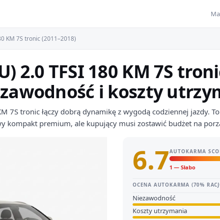
Ma
80 KM 7S tronic (2011–2018)
U) 2.0 TFSI 180 KM 7S tron
ezawodność i koszty utrz
M 7S tronic łączy dobrą dynamikę z wygodą codziennej jazdy. To 
wy kompakt premium, ale kupujący musi zostawić budżet na porz
6.7
AUTOKARMA SCO
1 — Słabo
OCENA AUTOKARMA (70% RACJ
Niezawodność
Koszty utrzymania