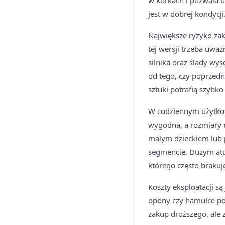
w korkach i pozwala u
jest w dobrej kondycji
Największe ryzyko za
tej wersji trzeba uważ
silnika oraz ślady wy
od tego, czy poprzedn
sztuki potrafią szybko 
W codziennym użytkow
wygodna, a rozmiary n
małym dzieckiem lub p
segmencie. Dużym atut
którego często brakuj
Koszty eksploatacji s
opony czy hamulce pot
zakup droższego, ale