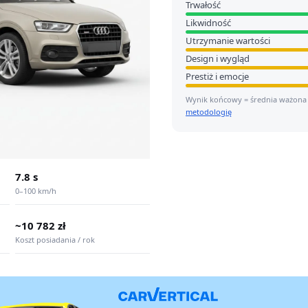
Trwałość
Likwidność
Utrzymanie wartości
Design i wygląd
Prestiż i emocje
Wynik końcowy = średnia ważona
metodologię
7.8 s
0–100 km/h
~10 782 zł
Koszt posiadania / rok