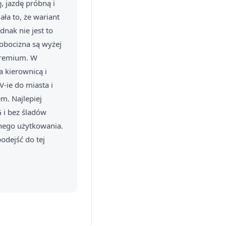
, jazdę próbną i
ła to, że wariant
dnak nie jest to
robocizna są wyżej
 premium. W
a kierownicą i
-ie do miasta i
m. Najlepiej
 i bez śladów
nnego użytkowania.
odejść do tej