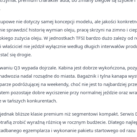
trzymać premium charakter auta, bo zmiany biegów są szybkie i 
.
kupowe nie dotyczy samej koncepcji modelu, ale jakości konkret
nie sprawdzić historię wymian oleju, pracę skrzyni na zimno i cie
sokiego zużycia oleju. W jednostkach TFSI bardzo dużo zależy od 
i właściciel nie jeździł wyłącznie według długich interwałów pro
stać się drogie.
aniu Q3 wypada dojrzale. Kabina jest dobrze wykończona, pozyc
adwozia nadal rozsądne do miasta. Bagażnik i tylna kanapa wyst
arze podróżującej na weekendy, choć nie jest to najbardziej pr
em pozostaje dobre wyciszenie przy normalnej jeździe oraz wraż
e w tańszych konkurentach.
ą jednak bliższe klasie premium niż segmentowi kompakt. Serwis
rafią zrobić wyraźną różnicę w rocznym budżecie. Dlatego najlep
 zadbanego egzemplarza i wykonanie pakietu startowego od razu