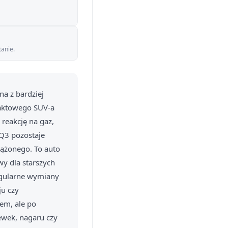
tanie.
na z bardziej
paktowego SUV-a
reakcję na gaz,
 Q3 pozostaje
iążonego. To auto
wy dla starszych
egularne wymiany
ju czy
em, ale po
ewek, nagaru czy