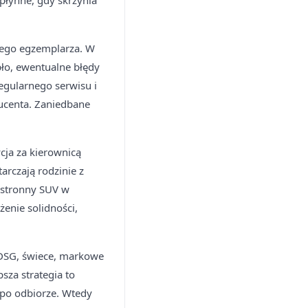
płynne, gdy skrzynia
nego egzemplarza. W
pło, ewentualne błędy
regularnego serwisu i
ducenta. Zaniedbane
ja za kierownicą
arczają rodzinie z
zestronny SUV w
enie solidności,
 DSG, świece, markowe
sza strategia to
 po odbiorze. Wtedy