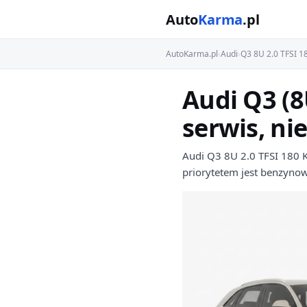
Auto
Karma
.pl
AutoKarma.pl
›
Audi
›
Q3 8U 2.0 TFSI 1
Audi Q3 (8
serwis, ni
Audi Q3 8U 2.0 TFSI 180 K
priorytetem jest benzyno