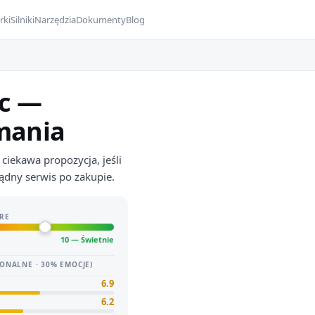
rki
Silniki
Narzędzia
Dokumenty
Blog
ic —
ymania
ciekawa propozycja, jeśli
ądny serwis po zakupie.
RE
10 — Świetnie
ONALNE · 30% EMOCJE)
6.9
6.2