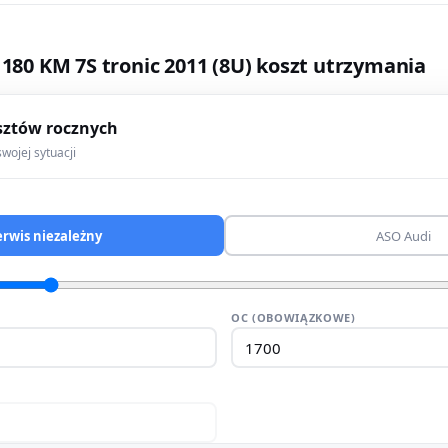
 180 KM 7S tronic 2011 (8U) koszt utrzymania
sztów rocznych
wojej sytuacji
erwis niezależny
ASO Audi
OC (OBOWIĄZKOWE)