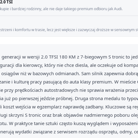
2.0 TSI
upie i bardziej rodzinny, ale nie daje takiego premium odbioru jak Audi.
estrzeni i komfortu w trasie, lecz jest większe i zazwyczaj droższe w sensownym s
 generacji w wersji 2.0 TFSI 180 KM z 7-biegowym S tronic to jed
uracji dla kierowcy, który nie chce diesla, ale oczekuje od kom
 osiągów niż w bazowych odmianach. Sam silnik zapewnia dobrą 
nie i kulturę pracy pasującą do auta klasy premium. W mieście
sie przy prędkościach autostradowych nie sprawia wrażenia przec
ia już po pierwszej jeździe próbnej. Druga strona medalu to typo
 koszt wejścia w egzemplarz naprawdę zadbany. Kluczowe są r
bsługi skrzyni S tronic oraz brak objawów nadmiernego poboru ole
tu. W praktyce tanie sztuki często kuszą wyglądem i wyposażeni
nerują wydatki związane z serwisem rozrządu osprzętu, odmy, c