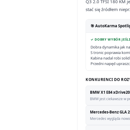
Q3 2.0 TFSI 180 KM je
stać się źródłem niep
🎯 AutoKarma Spotli
✓ DOBRY WYBÓR JEŚLI
Dobra dynamika jak na
S tronic poprawia komf
Kabina nadal robi soli
Przedni napęd upraszc
KONKURENCI DO ROZ
BMW X1 E84 xDrive20i
BMW jest ciekawsze w pro
Mercedes-Benz GLA 2
Mercedes wygląda nowocz