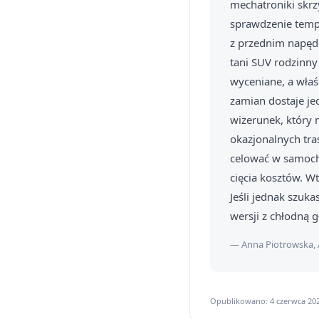
mechatroniki skrz
sprawdzenie tempe
z przednim napęde
tani SUV rodzinny
wyceniane, a właś
zamian dostaje jed
wizerunek, który 
okazjonalnych tr
celować w samoch
cięcia kosztów. W
Jeśli jednak szuka
wersji z chłodną 
— Anna Piotrowska, 
Opublikowano: 4 czerwca 202