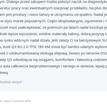
yni. Dlatego przed zakupem trzeba położyć nacisk na diagnostykę
ratur pracy oraz ewentualnych szarpnięć przekładni. Na plus dzia
m jest prostszy i nieco tańszy w utrzymaniu od quattro. Nadal je
 w stylu marek popularnych. Części eksploatacyjne, ogumienie i 
ciciel musi zaakceptować, że premium po latach nadal kosztuje
nak lepsze wyciszenie, solidne materiały kabiny, dobrą pozycję z
na rynku wtórnym nadal działa. Jeśli zależy Ci na benzynowym SUV
as, Audi Q3 8U 2.0 TFSI 180 KM może być bardzo udanym wybore
ód z udokumentowaną obsługą olejową, świeżo po serwisie DSG
tedy Q3 odwdzięcza się osiągami, komfortem i łatwością codzie
sz auta całkowicie bezproblemowego i taniego w serwisie, lepiej p
głową.
Analityk danych
6 · Dane: 4 czerwca 2026