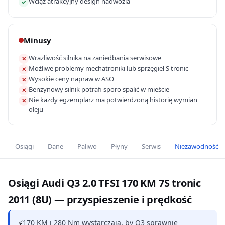
Wciąż atrakcyjny design nadwozia
✓
Minusy
Wrażliwość silnika na zaniedbania serwisowe
✕
Możliwe problemy mechatroniki lub sprzęgieł S tronic
✕
Wysokie ceny napraw w ASO
✕
Benzynowy silnik potrafi sporo spalić w mieście
✕
Nie każdy egzemplarz ma potwierdzoną historię wymian
✕
oleju
Osiągi
Dane
Paliwo
Płyny
Serwis
Niezawodność
Osiągi Audi Q3 2.0 TFSI 170 KM 7S tronic
2011 (8U) — przyspieszenie i prędkość
⚡
170 KM i 280 Nm wystarczają, by Q3 sprawnie