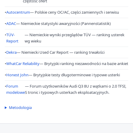
częstość ofert
•
Autocentrum
— Polskie ceny OC/AC, części zamiennych i serwisu
•
ADAC
— Niemieckie statystyki awaryjności (Pannenstatistik)
•
TÜV-
— Niemieckie wyniki przeglądów TÜV — ranking usterek
Report
wg wieku
•
Dekra
— Niemiecki Used Car Report — ranking trwałości
•
WhatCar Reliability
— Brytyjski ranking niezawodności na bazie ankiet
•
Honest John
— Brytyjskie testy długoterminowe i typowe usterki
•
Forum
— Forum użytkowników Audi Q3 8U z wątkami o 2.0 TFSI,
modelowe
S tronic i typowych usterkach eksploatacyjnych.
Metodologia