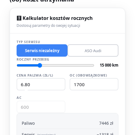
🧮 Kalkulator kosztów rocznych
Dostosuj parametry do swojej sytuacji
TYP SERWISU
Serwis niezależny
ASO Audi
ROCZNY PRZEBIEG
15 000 km
CENA PALIWA (ZŁ/L)
OC (OBOWIĄZKOWE)
AC
Paliwo
7446 zł
Serwis
~1318 zł
(niezależny)