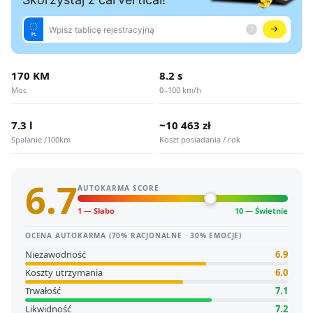
170 KM
8.2 s
Moc
0–100 km/h
7.3 l
~10 463 zł
Spalanie /100km
Koszt posiadania / rok
6.7
AUTOKARMA SCORE
1 — Słabo
10 — Świetnie
OCENA AUTOKARMA (70% RACJONALNE · 30% EMOCJE)
Niezawodność
6.9
Koszty utrzymania
6.0
Trwałość
7.1
Likwidność
7.2