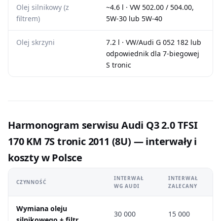
Olej silnikowy (z
~4.6 l · VW 502.00 / 504.00,
filtrem)
5W-30 lub 5W-40
Olej skrzyni
7.2 l · VW/Audi G 052 182 lub
odpowiednik dla 7-biegowej
S tronic
Harmonogram serwisu Audi Q3 2.0 TFSI
170 KM 7S tronic 2011 (8U) — interwały i
koszty w Polsce
INTERWAŁ
INTERWAŁ
CZYNNOŚĆ
WG AUDI
ZALECANY
Wymiana oleju
30 000
15 000
silnikowego + filtr