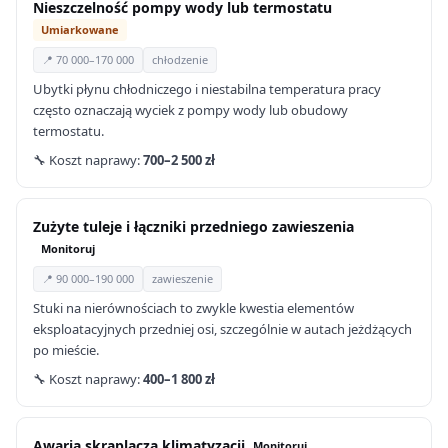
Nieszczelność pompy wody lub termostatu
Umiarkowane
📍 70 000–170 000
chłodzenie
Ubytki płynu chłodniczego i niestabilna temperatura pracy
często oznaczają wyciek z pompy wody lub obudowy
termostatu.
🔧 Koszt naprawy:
700–2 500 zł
Zużyte tuleje i łączniki przedniego zawieszenia
Monitoruj
📍 90 000–190 000
zawieszenie
Stuki na nierównościach to zwykle kwestia elementów
eksploatacyjnych przedniej osi, szczególnie w autach jeżdżących
po mieście.
🔧 Koszt naprawy:
400–1 800 zł
Awaria skraplacza klimatyzacji
Monitoruj