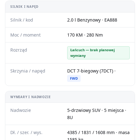
SILNIK I NAPĘD
Silnik / kod
2.0 l Benzynowy · EA888
Moc / moment
170 KM · 280 Nm
Rozrząd
Łańcuch — brak planowej
wymiany
Skrzynia / napęd
DCT 7-biegowy (7DCT) ·
FWD
WYMIARY I NADWOZIE
Nadwozie
5-drzwiowy SUV · 5 miejsca ·
8U
Dł. / szer. / wys.
4385 / 1831 / 1608 mm · masa
1585 kg