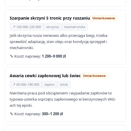
Szarpanie skrzyni S tronic przy ruszaniu
Umiarkowane
📍 100 000–220 000
skrzynia
mechatronika
Jeśli skrzynia rusza nerwowo albo przeciąga biegi, trzeba
sprawdzić adaptację, stan oleju oraz kondycję sprzęgieł i
mechatroniki.
🔧 Koszt naprawy:
1 200–9 000 zł
Awaria cewki zapłonowej lub świec
Umiarkowane
📍 60 000–180 000
zapłon
silnik
Nierówna praca pod obciążeniem i wypadanie zapłonów to
typowa usterka osprzętu zapłonowego w benzynowych VAG-
ach tej epoki.
🔧 Koszt naprawy:
300–1 200 zł