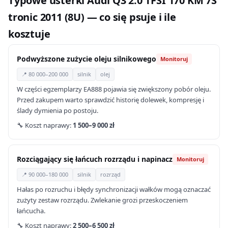
Typowe usterki Audi Q3 2.0 TFSI 170 KM 7S
tronic 2011 (8U) — co się psuje i ile
kosztuje
Podwyższone zużycie oleju silnikowego
Monitoruj
📍 80 000–200 000
silnik
olej
W części egzemplarzy EA888 pojawia się zwiększony pobór oleju.
Przed zakupem warto sprawdzić historię dolewek, kompresję i
ślady dymienia po postoju.
🔧 Koszt naprawy:
1 500–9 000 zł
Rozciągający się łańcuch rozrządu i napinacz
Monitoruj
📍 90 000–180 000
silnik
rozrząd
Hałas po rozruchu i błędy synchronizacji wałków mogą oznaczać
zużyty zestaw rozrządu. Zwlekanie grozi przeskoczeniem
łańcucha.
🔧 Koszt naprawy:
2 500–6 500 zł