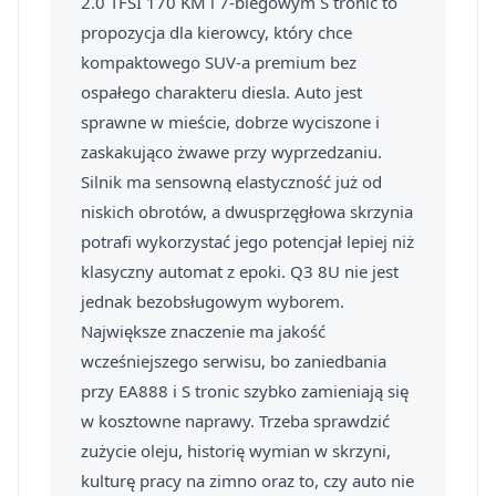
2.0 TFSI 170 KM i 7-biegowym S tronic to
propozycja dla kierowcy, który chce
kompaktowego SUV-a premium bez
ospałego charakteru diesla. Auto jest
sprawne w mieście, dobrze wyciszone i
zaskakująco żwawe przy wyprzedzaniu.
Silnik ma sensowną elastyczność już od
niskich obrotów, a dwusprzęgłowa skrzynia
potrafi wykorzystać jego potencjał lepiej niż
klasyczny automat z epoki. Q3 8U nie jest
jednak bezobsługowym wyborem.
Największe znaczenie ma jakość
wcześniejszego serwisu, bo zaniedbania
przy EA888 i S tronic szybko zamieniają się
w kosztowne naprawy. Trzeba sprawdzić
zużycie oleju, historię wymian w skrzyni,
kulturę pracy na zimno oraz to, czy auto nie