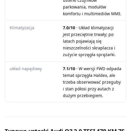
usterki czujników
parkowania, modułów
komfortu i multimediów MMI.
Klimatyzacja
7.0/10
· Układ klimatyzacji
jest przeciętnie trwały; po
latach pojawiają się
nieszczelności skraplacza i
zużycie sprzęgła sprężarki.
układ napędowy
7.1/10
· W wersji FWD odpada
temat sprzęgła Haldex, ale
trzeba obserwować przeguby
i stan półosi przy autach z
dużym przebiegiem.