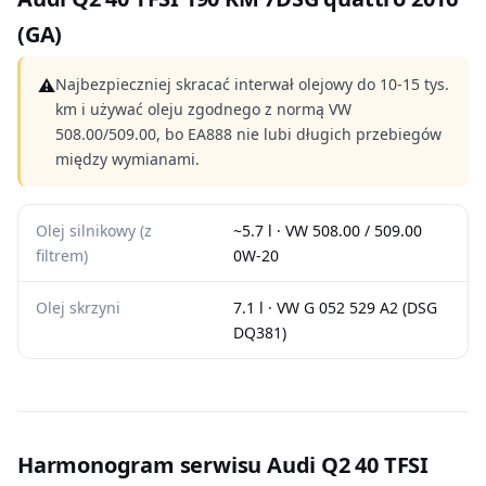
(GA)
⚠
Najbezpieczniej skracać interwał olejowy do 10-15 tys.
km i używać oleju zgodnego z normą VW
508.00/509.00, bo EA888 nie lubi długich przebiegów
między wymianami.
Olej silnikowy (z
~5.7 l · VW 508.00 / 509.00
filtrem)
0W-20
Olej skrzyni
7.1 l · VW G 052 529 A2 (DSG
DQ381)
Harmonogram serwisu Audi Q2 40 TFSI