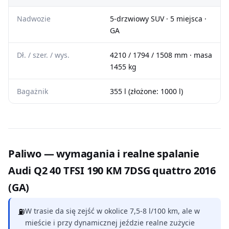
Nadwozie
5-drzwiowy SUV · 5 miejsca ·
GA
Dł. / szer. / wys.
4210 / 1794 / 1508 mm · masa
1455 kg
Bagażnik
355 l (złożone: 1000 l)
Paliwo — wymagania i realne spalanie
Audi Q2 40 TFSI 190 KM 7DSG quattro 2016
(GA)
⛽
W trasie da się zejść w okolice 7,5-8 l/100 km, ale w
mieście i przy dynamicznej jeździe realne zużycie