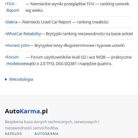
•
TÜV-
— Niemieckie wyniki przeglądów TÜV — ranking usterek
Report
wg wieku
•
Dekra
— Niemiecki Used Car Report — ranking trwałości
•
WhatCar Reliability
— Brytyjski ranking niezawodności na bazie ankiet
•
Honest John
— Brytyjskie testy długoterminowe i typowe usterki
•
Forum
— Forum użytkowników Audi Q2 i aut MQB — praktyczne
modelowe
wątki o 2.0 TFSI, DSG DQ381 i napędzie quattro.
Metodologia
Auto
Karma
.pl
Bezpłatna baza danych technicznych, serwisowych i
niezawodności samochodów.
KATALOG
AUTOKARMA