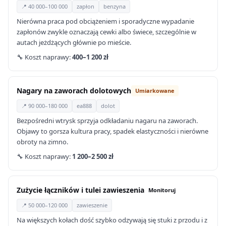
📍 40 000–100 000
zapłon
benzyna
Nierówna praca pod obciążeniem i sporadyczne wypadanie
zapłonów zwykle oznaczają cewki albo świece, szczególnie w
autach jeżdżących głównie po mieście.
🔧 Koszt naprawy:
400–1 200 zł
Nagary na zaworach dolotowych
Umiarkowane
📍 90 000–180 000
ea888
dolot
Bezpośredni wtrysk sprzyja odkładaniu nagaru na zaworach.
Objawy to gorsza kultura pracy, spadek elastyczności i nierówne
obroty na zimno.
🔧 Koszt naprawy:
1 200–2 500 zł
Zużycie łączników i tulei zawieszenia
Monitoruj
📍 50 000–120 000
zawieszenie
Na większych kołach dość szybko odzywają się stuki z przodu i z