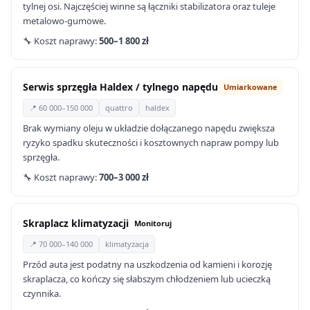
tylnej osi. Najczęściej winne są łączniki stabilizatora oraz tuleje
metalowo-gumowe.
🔧 Koszt naprawy:
500–1 800 zł
Serwis sprzęgła Haldex / tylnego napędu
Umiarkowane
📍 60 000–150 000
quattro
haldex
Brak wymiany oleju w układzie dołączanego napędu zwiększa
ryzyko spadku skuteczności i kosztownych napraw pompy lub
sprzęgła.
🔧 Koszt naprawy:
700–3 000 zł
Skraplacz klimatyzacji
Monitoruj
📍 70 000–140 000
klimatyzacja
Przód auta jest podatny na uszkodzenia od kamieni i korozję
skraplacza, co kończy się słabszym chłodzeniem lub ucieczką
czynnika.