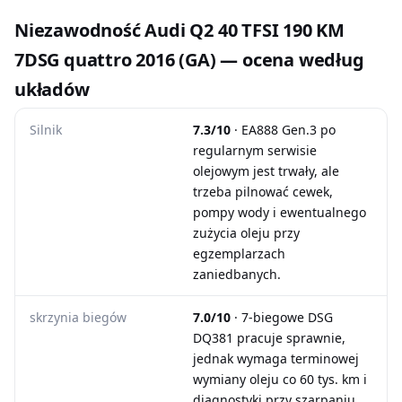
Niezawodność Audi Q2 40 TFSI 190 KM
7DSG quattro 2016 (GA) — ocena według
układów
Silnik
7.3/10
· EA888 Gen.3 po
regularnym serwisie
olejowym jest trwały, ale
trzeba pilnować cewek,
pompy wody i ewentualnego
zużycia oleju przy
egzemplarzach
zaniedbanych.
skrzynia biegów
7.0/10
· 7-biegowe DSG
DQ381 pracuje sprawnie,
jednak wymaga terminowej
wymiany oleju co 60 tys. km i
diagnostyki przy szarpaniu