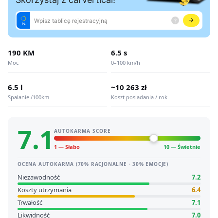
190 KM
6.5 s
Moc
0–100 km/h
6.5 l
~10 263 zł
Spalanie /100km
Koszt posiadania / rok
7.1
AUTOKARMA SCORE
1 — Słabo
10 — Świetnie
OCENA AUTOKARMA (70% RACJONALNE · 30% EMOCJE)
Niezawodność
7.2
Koszty utrzymania
6.4
Trwałość
7.1
Likwidność
7.0