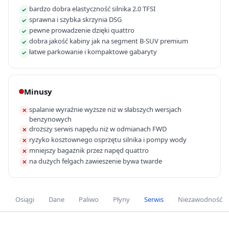
bardzo dobra elastyczność silnika 2.0 TFSI
✓
sprawna i szybka skrzynia DSG
✓
pewne prowadzenie dzięki quattro
✓
dobra jakość kabiny jak na segment B-SUV premium
✓
łatwe parkowanie i kompaktowe gabaryty
✓
Minusy
spalanie wyraźnie wyższe niż w słabszych wersjach
✕
benzynowych
droższy serwis napędu niż w odmianach FWD
✕
ryzyko kosztownego osprzętu silnika i pompy wody
✕
mniejszy bagażnik przez napęd quattro
✕
na dużych felgach zawieszenie bywa twarde
✕
Osiągi
Dane
Paliwo
Płyny
Serwis
Niezawodność