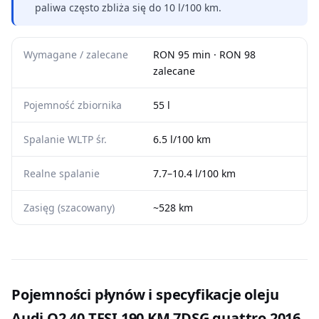
paliwa często zbliża się do 10 l/100 km.
Wymagane / zalecane
RON 95 min · RON 98
zalecane
Pojemność zbiornika
55 l
Spalanie WLTP śr.
6.5 l/100 km
Realne spalanie
7.7–10.4 l/100 km
Zasięg (szacowany)
~528 km
Pojemności płynów i specyfikacje oleju
Audi Q2 40 TFSI 190 KM 7DSG quattro 2016