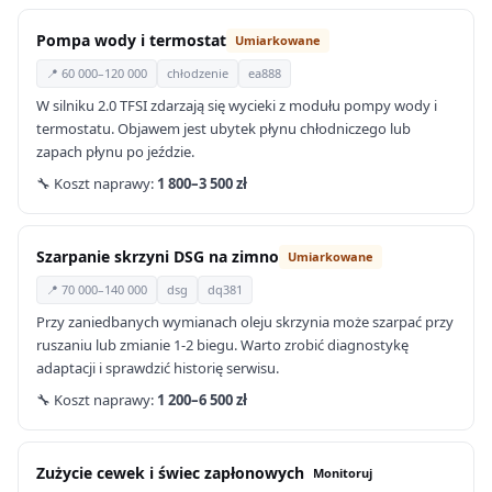
Pompa wody i termostat
Umiarkowane
📍 60 000–120 000
chłodzenie
ea888
W silniku 2.0 TFSI zdarzają się wycieki z modułu pompy wody i
termostatu. Objawem jest ubytek płynu chłodniczego lub
zapach płynu po jeździe.
🔧 Koszt naprawy:
1 800–3 500 zł
Szarpanie skrzyni DSG na zimno
Umiarkowane
📍 70 000–140 000
dsg
dq381
Przy zaniedbanych wymianach oleju skrzynia może szarpać przy
ruszaniu lub zmianie 1-2 biegu. Warto zrobić diagnostykę
adaptacji i sprawdzić historię serwisu.
🔧 Koszt naprawy:
1 200–6 500 zł
Zużycie cewek i świec zapłonowych
Monitoruj