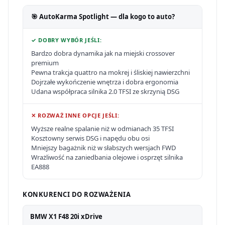
🎯 AutoKarma Spotlight — dla kogo to auto?
✓ DOBRY WYBÓR JEŚLI:
Bardzo dobra dynamika jak na miejski crossover
premium
Pewna trakcja quattro na mokrej i śliskiej nawierzchni
Dojrzałe wykończenie wnętrza i dobra ergonomia
Udana współpraca silnika 2.0 TFSI ze skrzynią DSG
✕ ROZWAŻ INNE OPCJE JEŚLI:
Wyższe realne spalanie niż w odmianach 35 TFSI
Kosztowny serwis DSG i napędu obu osi
Mniejszy bagażnik niż w słabszych wersjach FWD
Wrażliwość na zaniedbania olejowe i osprzęt silnika
EA888
KONKURENCI DO ROZWAŻENIA
BMW X1 F48 20i xDrive