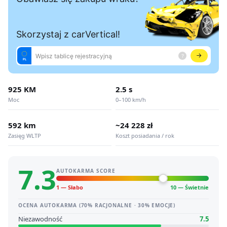
925 KM
2.5 s
Moc
0–100 km/h
592 km
~24 228 zł
Zasięg WLTP
Koszt posiadania / rok
7.3
AUTOKARMA SCORE
1 — Słabo
10 — Świetnie
OCENA AUTOKARMA (70% RACJONALNE · 30% EMOCJE)
Niezawodność
7.5