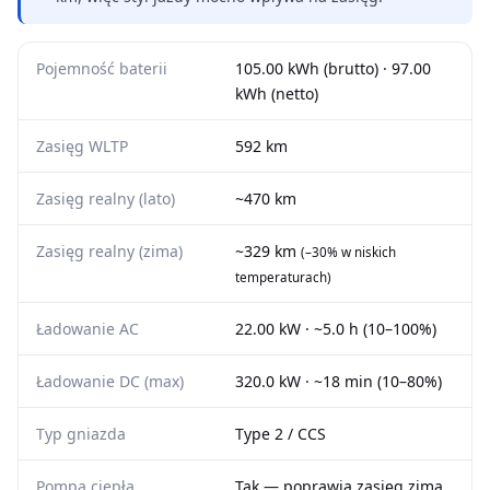
Pojemność baterii
105.00 kWh (brutto) · 97.00
kWh (netto)
Zasięg WLTP
592 km
Zasięg realny (lato)
~470 km
Zasięg realny (zima)
~329 km
(–30% w niskich
temperaturach)
Ładowanie AC
22.00 kW · ~5.0 h (10–100%)
Ładowanie DC (max)
320.0 kW · ~18 min (10–80%)
Typ gniazda
Type 2 / CCS
Pompa ciepła
Tak — poprawia zasięg zimą