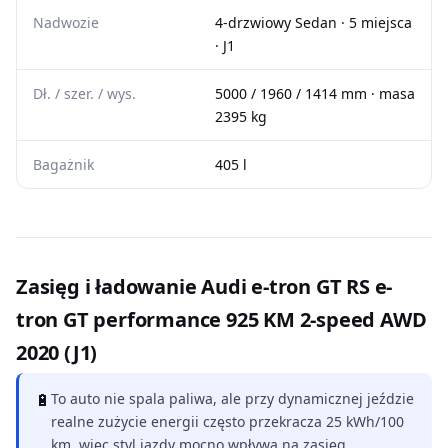
Nadwozie
4-drzwiowy Sedan · 5 miejsca
· J1
Dł. / szer. / wys.
5000 / 1960 / 1414 mm · masa
2395 kg
Bagażnik
405 l
Zasięg i ładowanie Audi e-tron GT RS e-
tron GT performance 925 KM 2-speed AWD
2020 (J1)
🔋
To auto nie spala paliwa, ale przy dynamicznej jeździe
realne zużycie energii często przekracza 25 kWh/100
km, więc styl jazdy mocno wpływa na zasięg.