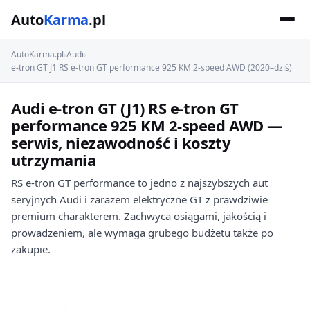
Auto
Karma
.pl
AutoKarma.pl
›
Audi
›
e-tron GT J1 RS e-tron GT performance 925 KM 2-speed AWD (2020–dziś)
Audi e-tron GT (J1) RS e-tron GT
performance 925 KM 2-speed AWD —
serwis, niezawodność i koszty
utrzymania
RS e-tron GT performance to jedno z najszybszych aut
seryjnych Audi i zarazem elektryczne GT z prawdziwie
premium charakterem. Zachwyca osiągami, jakością i
prowadzeniem, ale wymaga grubego budżetu także po
zakupie.