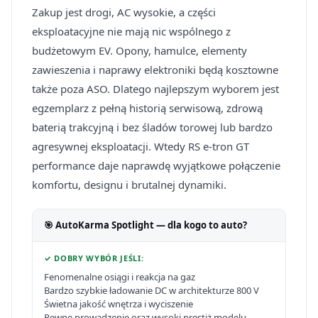
Zakup jest drogi, AC wysokie, a części
eksploatacyjne nie mają nic wspólnego z
budżetowym EV. Opony, hamulce, elementy
zawieszenia i naprawy elektroniki będą kosztowne
także poza ASO. Dlatego najlepszym wyborem jest
egzemplarz z pełną historią serwisową, zdrową
baterią trakcyjną i bez śladów torowej lub bardzo
agresywnej eksploatacji. Wtedy RS e-tron GT
performance daje naprawdę wyjątkowe połączenie
komfortu, designu i brutalnej dynamiki.
🎯 AutoKarma Spotlight — dla kogo to auto?
✓ DOBRY WYBÓR JEŚLI:
Fenomenalne osiągi i reakcja na gaz
Bardzo szybkie ładowanie DC w architekturze 800 V
Świetna jakość wnętrza i wyciszenie
Pewne prowadzenie oraz wysoki prestiż modelu