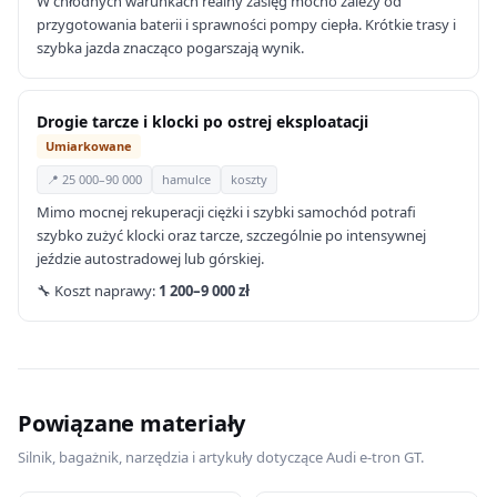
W chłodnych warunkach realny zasięg mocno zależy od
przygotowania baterii i sprawności pompy ciepła. Krótkie trasy i
szybka jazda znacząco pogarszają wynik.
Drogie tarcze i klocki po ostrej eksploatacji
Umiarkowane
📍 25 000–90 000
hamulce
koszty
Mimo mocnej rekuperacji ciężki i szybki samochód potrafi
szybko zużyć klocki oraz tarcze, szczególnie po intensywnej
jeździe autostradowej lub górskiej.
🔧 Koszt naprawy:
1 200–9 000 zł
Powiązane materiały
Silnik, bagażnik, narzędzia i artykuły dotyczące Audi e-tron GT.