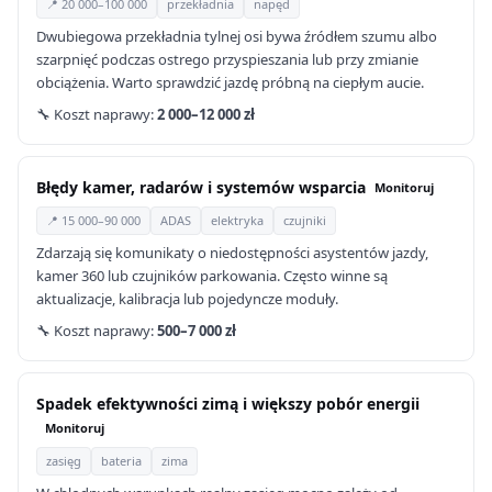
📍 20 000–100 000
przekładnia
napęd
Dwubiegowa przekładnia tylnej osi bywa źródłem szumu albo
szarpnięć podczas ostrego przyspieszania lub przy zmianie
obciążenia. Warto sprawdzić jazdę próbną na ciepłym aucie.
🔧 Koszt naprawy:
2 000–12 000 zł
Błędy kamer, radarów i systemów wsparcia
Monitoruj
📍 15 000–90 000
ADAS
elektryka
czujniki
Zdarzają się komunikaty o niedostępności asystentów jazdy,
kamer 360 lub czujników parkowania. Często winne są
aktualizacje, kalibracja lub pojedyncze moduły.
🔧 Koszt naprawy:
500–7 000 zł
Spadek efektywności zimą i większy pobór energii
Monitoruj
zasięg
bateria
zima