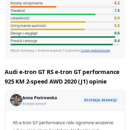
Koszty utrzymania
4.2
Trwałość
7.8
Likwidność
6.9
Utrzymanie wartości
6.8
Design i wygląd
9.6
Prestiż i emocje
9.4
Wynik końcowy = średnia ważona 7 kryteriów
Czytaj metodologię
Audi e-tron GT RS e-tron GT performance
925 KM 2-speed AWD 2020 (J1) opinie
Anna Piotrowska
RECENZJA REDAKCJI
Analityk danych
RS e-tron GT performance robi ogromne wrażenie