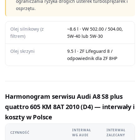
ograniczania ryzyka drogich usterek turbosprężarek i
osprzętu.
Olej silnikowy (z
~8.6 l · VW 502.00 / 504.00,
filtrem)
5W-40 lub 5W-30
Olej skrzyni
9.5 l · ZF Lifeguard 8 /
odpowiednik dla ZF 8HP
Harmonogram serwisu Audi A8 S8 plus
quattro 605 KM 8AT 2010 (D4) — interwały i
koszty w Polsce
INTERWAŁ
INTERWAŁ
CZYNNOŚĆ
WG AUDI
ZALECANY