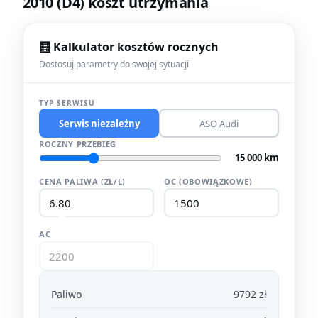
2010 (D4) koszt utrzymania
🧮 Kalkulator kosztów rocznych
Dostosuj parametry do swojej sytuacji
TYP SERWISU
Serwis niezależny
ASO Audi
ROCZNY PRZEBIEG
15 000 km
CENA PALIWA (ZŁ/L)
OC (OBOWIĄZKOWE)
AC
Paliwo
9792 zł