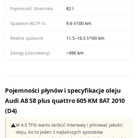
Pojemność zbiornika
82 l
Spalanie WLTP śr.
9.6 l/100 km
Realne spalanie
11.5–16.5 l/100 km
Zasięg (szacowany)
~496 km
Pojemności płynów i specyfikacje oleju
Audi A8 S8 plus quattro 605 KM 8AT 2010
(D4)
⚠
W 4.0 TFSI warto skrócić interwały i pilnować jakości
oleju, bo to jeden z najtańszych sposobów