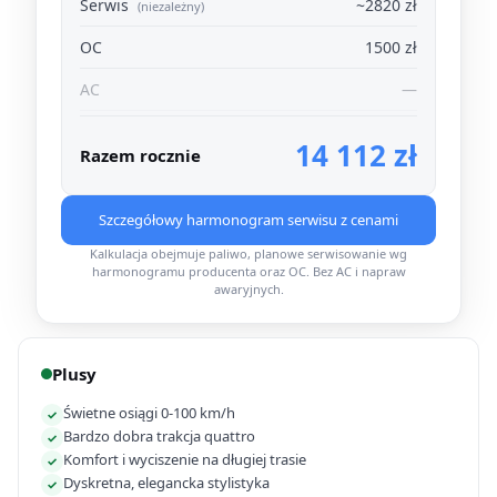
Serwis
~2820 zł
(niezależny)
OC
1500 zł
AC
—
14 112 zł
Razem rocznie
Szczegółowy harmonogram serwisu z cenami
Kalkulacja obejmuje paliwo, planowe serwisowanie wg
harmonogramu producenta oraz OC. Bez AC i napraw
awaryjnych.
Plusy
Świetne osiągi 0-100 km/h
✓
Bardzo dobra trakcja quattro
✓
Komfort i wyciszenie na długiej trasie
✓
Dyskretna, elegancka stylistyka
✓