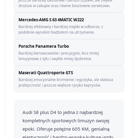
Jeszcze bardziej luksusowe i bardzo szybkie, ale zwykle
droższe w zakupie oraz równie kosztowne serwisowo.
Mercedes-AMG S 63 4MATIC W222
Bardziej efektowny i bardziej miękki w odbiorze, z
podobnie wysokim budżetem na utrzymanie.
Porsche Panamera Turbo
Bardziej kierowcowskie i precyzyjne, lecz mniej
limuzynowe z tyłu i zwykle mniej dyskretne.
Maserati Quattroporte GTS
Bardziej emocjonalne brzmienie i egzotyka, ale słabsza
praktyczność i jeszcze większe ryzyko kaprysów.
Audi S8 plus D4 to jedna z najbardziej
kompletnych sportowych limuzyn swojej
epoki. Oferuje potężne 605 KM, genialną
elastyczność i bardzo wysoką kulturę jazdy,