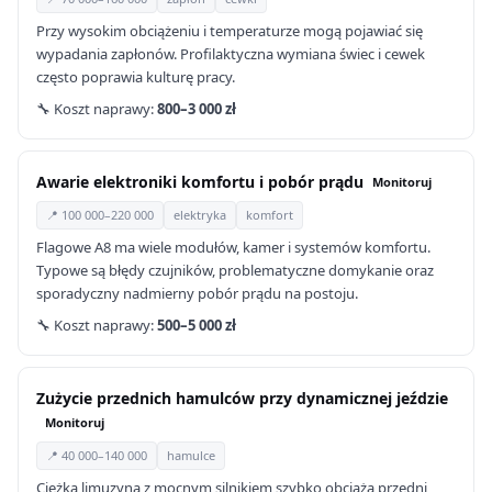
Przy wysokim obciążeniu i temperaturze mogą pojawiać się
wypadania zapłonów. Profilaktyczna wymiana świec i cewek
często poprawia kulturę pracy.
🔧 Koszt naprawy:
800–3 000 zł
Awarie elektroniki komfortu i pobór prądu
Monitoruj
📍 100 000–220 000
elektryka
komfort
Flagowe A8 ma wiele modułów, kamer i systemów komfortu.
Typowe są błędy czujników, problematyczne domykanie oraz
sporadyczny nadmierny pobór prądu na postoju.
🔧 Koszt naprawy:
500–5 000 zł
Zużycie przednich hamulców przy dynamicznej jeździe
Monitoruj
📍 40 000–140 000
hamulce
Ciężka limuzyna z mocnym silnikiem szybko obciąża przedni