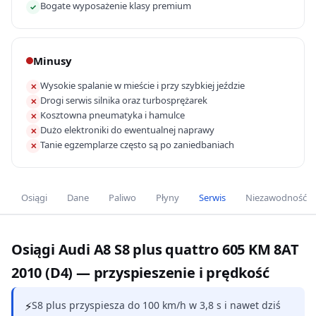
Bogate wyposażenie klasy premium
✓
Minusy
Wysokie spalanie w mieście i przy szybkiej jeździe
✕
Drogi serwis silnika oraz turbosprężarek
✕
Kosztowna pneumatyka i hamulce
✕
Dużo elektroniki do ewentualnej naprawy
✕
Tanie egzemplarze często są po zaniedbaniach
✕
Osiągi
Dane
Paliwo
Płyny
Serwis
Niezawodność
Osiągi Audi A8 S8 plus quattro 605 KM 8AT
2010 (D4) — przyspieszenie i prędkość
⚡
S8 plus przyspiesza do 100 km/h w 3,8 s i nawet dziś