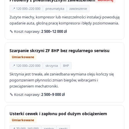
📍 120 000–220 000
pneumatyka
zawieszenie
Zużyte miechy, kompresor lub nieszczelności instalacji powodują
opadanie auta, głośną pracę kompresora i błędy poziomowania.
🔧 Koszt naprawy:
2 500–12 000 zł
Szarpanie skrzyni ZF 8HP bez regularnego serwisu
Umiarkowane
📍 120 000–220 000
skrzynia
8HP
Skrzynia jest trwała, ale zaniedbana wymiana oleju kończy się
pogorszeniem płynności zmian biegów, wibracjami i
przeciążeniem mechatroniki.
🔧 Koszt naprawy:
2 500–9 000 zł
Usterki cewek i zapłonu pod dużym obciążeniem
Umiarkowane
📍 70 000–160 000
zapłon
cewki