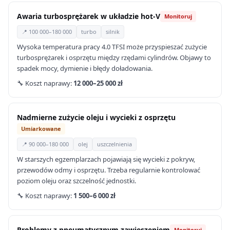
Awaria turbosprężarek w układzie hot-V
Monitoruj
📍 100 000–180 000
turbo
silnik
Wysoka temperatura pracy 4.0 TFSI może przyspieszać zużycie
turbosprężarek i osprzętu między rzędami cylindrów. Objawy to
spadek mocy, dymienie i błędy doładowania.
🔧 Koszt naprawy:
12 000–25 000 zł
Nadmierne zużycie oleju i wycieki z osprzętu
Umiarkowane
📍 90 000–180 000
olej
uszczelnienia
W starszych egzemplarzach pojawiają się wycieki z pokryw,
przewodów odmy i osprzętu. Trzeba regularnie kontrolować
poziom oleju oraz szczelność jednostki.
🔧 Koszt naprawy:
1 500–6 000 zł
Problemy z pneumatycznym zawieszeniem
Monitoruj