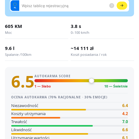
605 KM
3.8 s
Moc
0–100 km/h
9.6 l
~14 111 zł
Spalanie /100km
Koszt posiadania / rok
6.5
AUTOKARMA SCORE
1 — Słabo
10 — Świetnie
OCENA AUTOKARMA (70% RACJONALNE · 30% EMOCJE)
Niezawodność
6.4
Koszty utrzymania
4.2
Trwałość
7.0
Likwidność
6.6
Utrzymanie wartości
6.1