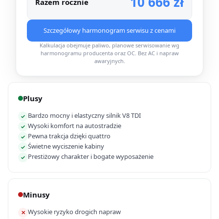
10 666 zł
Razem rocznie
Szczegółowy harmonogram serwisu z cenami
Kalkulacja obejmuje paliwo, planowe serwisowanie wg
harmonogramu producenta oraz OC. Bez AC i napraw
awaryjnych.
Plusy
Bardzo mocny i elastyczny silnik V8 TDI
✓
Wysoki komfort na autostradzie
✓
Pewna trakcja dzięki quattro
✓
Świetne wyciszenie kabiny
✓
Prestiżowy charakter i bogate wyposażenie
✓
Minusy
Wysokie ryzyko drogich napraw
✕