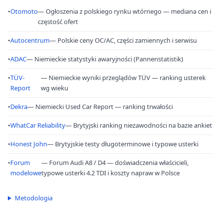
•
Otomoto
— Ogłoszenia z polskiego rynku wtórnego — mediana cen i
częstość ofert
•
Autocentrum
— Polskie ceny OC/AC, części zamiennych i serwisu
•
ADAC
— Niemieckie statystyki awaryjności (Pannenstatistik)
•
TÜV-
— Niemieckie wyniki przeglądów TÜV — ranking usterek
Report
wg wieku
•
Dekra
— Niemiecki Used Car Report — ranking trwałości
•
WhatCar Reliability
— Brytyjski ranking niezawodności na bazie ankiet
•
Honest John
— Brytyjskie testy długoterminowe i typowe usterki
•
Forum
— Forum Audi A8 / D4 — doświadczenia właścicieli,
modelowe
typowe usterki 4.2 TDI i koszty napraw w Polsce
Metodologia