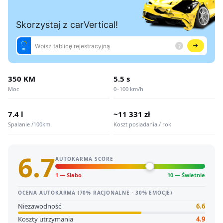
350 KM
5.5 s
Moc
0–100 km/h
7.4 l
~11 331 zł
Spalanie /100km
Koszt posiadania / rok
6.7
AUTOKARMA SCORE
1 — Słabo
10 — Świetnie
OCENA AUTOKARMA (70% RACJONALNE · 30% EMOCJE)
Niezawodność
6.6
Koszty utrzymania
4.9