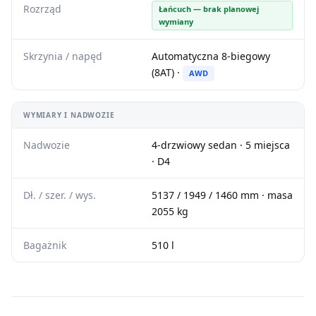
Rozrząd
Łańcuch — brak planowej
wymiany
Skrzynia / napęd
Automatyczna 8-biegowy
(8AT) ·
AWD
WYMIARY I NADWOZIE
Nadwozie
4-drzwiowy sedan · 5 miejsca
· D4
Dł. / szer. / wys.
5137 / 1949 / 1460 mm · masa
2055 kg
Bagażnik
510 l