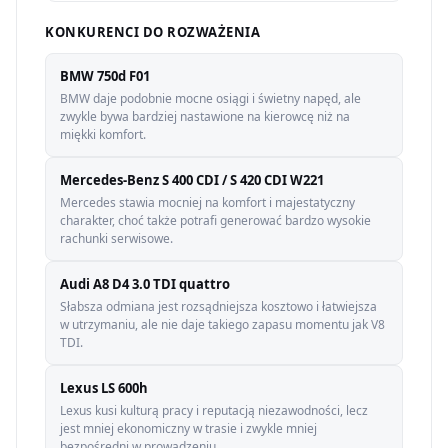
KONKURENCI DO ROZWAŻENIA
BMW 750d F01
BMW daje podobnie mocne osiągi i świetny napęd, ale
zwykle bywa bardziej nastawione na kierowcę niż na
miękki komfort.
Mercedes-Benz S 400 CDI / S 420 CDI W221
Mercedes stawia mocniej na komfort i majestatyczny
charakter, choć także potrafi generować bardzo wysokie
rachunki serwisowe.
Audi A8 D4 3.0 TDI quattro
Słabsza odmiana jest rozsądniejsza kosztowo i łatwiejsza
w utrzymaniu, ale nie daje takiego zapasu momentu jak V8
TDI.
Lexus LS 600h
Lexus kusi kulturą pracy i reputacją niezawodności, lecz
jest mniej ekonomiczny w trasie i zwykle mniej
bezpośredni w prowadzeniu.