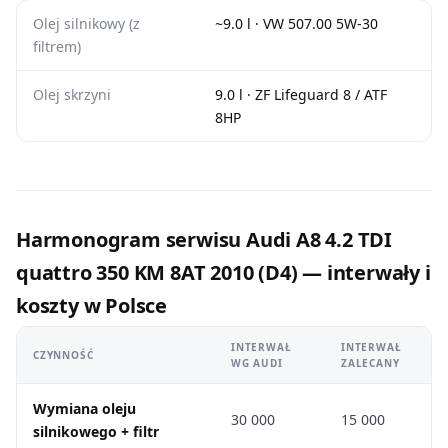
Olej silnikowy (z
~9.0 l · VW 507.00 5W-30
filtrem)
Olej skrzyni
9.0 l · ZF Lifeguard 8 / ATF
8HP
Harmonogram serwisu Audi A8 4.2 TDI
quattro 350 KM 8AT 2010 (D4) — interwały i
koszty w Polsce
INTERWAŁ
INTERWAŁ
CZYNNOŚĆ
WG AUDI
ZALECANY
Wymiana oleju
30 000
15 000
silnikowego + filtr