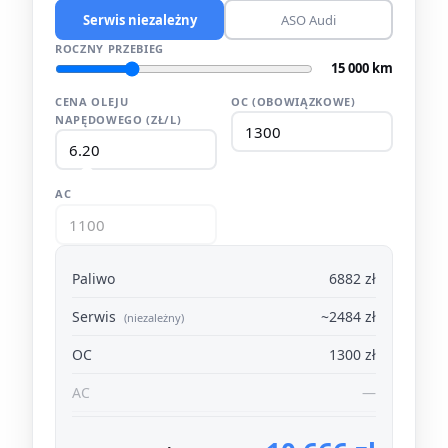
Serwis niezależny
ASO Audi
ROCZNY PRZEBIEG
15 000 km
CENA OLEJU
OC (OBOWIĄZKOWE)
NAPĘDOWEGO (ZŁ/L)
AC
Paliwo
6882 zł
Serwis
~2484 zł
(niezależny)
OC
1300 zł
AC
—