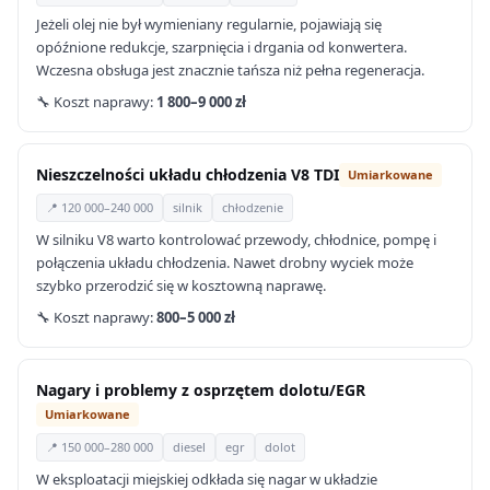
Jeżeli olej nie był wymieniany regularnie, pojawiają się
opóźnione redukcje, szarpnięcia i drgania od konwertera.
Wczesna obsługa jest znacznie tańsza niż pełna regeneracja.
🔧 Koszt naprawy:
1 800–9 000 zł
Nieszczelności układu chłodzenia V8 TDI
Umiarkowane
📍 120 000–240 000
silnik
chłodzenie
W silniku V8 warto kontrolować przewody, chłodnice, pompę i
połączenia układu chłodzenia. Nawet drobny wyciek może
szybko przerodzić się w kosztowną naprawę.
🔧 Koszt naprawy:
800–5 000 zł
Nagary i problemy z osprzętem dolotu/EGR
Umiarkowane
📍 150 000–280 000
diesel
egr
dolot
W eksploatacji miejskiej odkłada się nagar w układzie