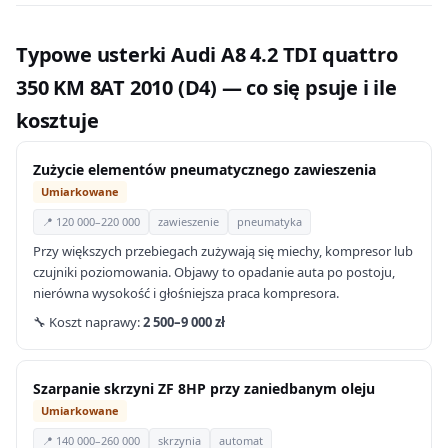
Typowe usterki Audi A8 4.2 TDI quattro
350 KM 8AT 2010 (D4) — co się psuje i ile
kosztuje
Zużycie elementów pneumatycznego zawieszenia
Umiarkowane
📍 120 000–220 000
zawieszenie
pneumatyka
Przy większych przebiegach zużywają się miechy, kompresor lub
czujniki poziomowania. Objawy to opadanie auta po postoju,
nierówna wysokość i głośniejsza praca kompresora.
🔧 Koszt naprawy:
2 500–9 000 zł
Szarpanie skrzyni ZF 8HP przy zaniedbanym oleju
Umiarkowane
📍 140 000–260 000
skrzynia
automat