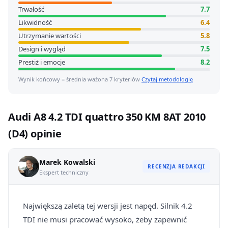
Trwałość
7.7
Likwidność
6.4
Utrzymanie wartości
5.8
Design i wygląd
7.5
Prestiż i emocje
8.2
Wynik końcowy = średnia ważona 7 kryteriów
Czytaj metodologię
Audi A8 4.2 TDI quattro 350 KM 8AT 2010
(D4) opinie
Marek Kowalski
RECENZJA REDAKCJI
Ekspert techniczny
Największą zaletą tej wersji jest napęd. Silnik 4.2
TDI nie musi pracować wysoko, żeby zapewnić