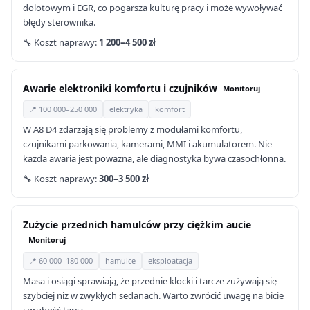
dolotowym i EGR, co pogarsza kulturę pracy i może wywoływać
błędy sterownika.
🔧 Koszt naprawy:
1 200–4 500 zł
Awarie elektroniki komfortu i czujników
Monitoruj
📍 100 000–250 000
elektryka
komfort
W A8 D4 zdarzają się problemy z modułami komfortu,
czujnikami parkowania, kamerami, MMI i akumulatorem. Nie
każda awaria jest poważna, ale diagnostyka bywa czasochłonna.
🔧 Koszt naprawy:
300–3 500 zł
Zużycie przednich hamulców przy ciężkim aucie
Monitoruj
📍 60 000–180 000
hamulce
eksploatacja
Masa i osiągi sprawiają, że przednie klocki i tarcze zużywają się
szybciej niż w zwykłych sedanach. Warto zwrócić uwagę na bicie