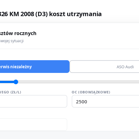
 326 KM 2008 (D3) koszt utrzymania
sztów rocznych
wojej sytuacji
erwis niezależny
ASO Audi
EGO (ZŁ/L)
OC (OBOWIĄZKOWE)