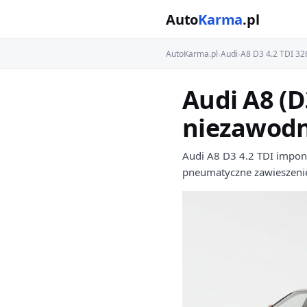
Auto
Karma
.pl
AutoKarma.pl
›
Audi
›
A8 D3 4.2 TDI 3
Audi A8 (D
niezawodn
Audi A8 D3 4.2 TDI impon
pneumatyczne zawieszenie