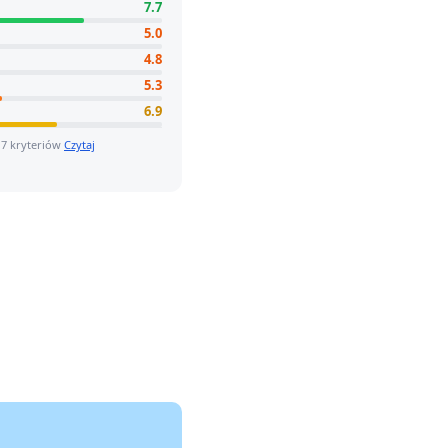
7.7
5.0
4.8
5.3
6.9
 7 kryteriów
Czytaj