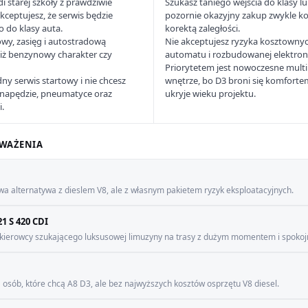
 starej szkoły z prawdziwie
Szukasz taniego wejścia do klasy l
ceptujesz, że serwis będzie
pozornie okazyjny zakup zwykle ko
 do klasy auta.
korektą zaległości.
y, zasięg i autostradową
Nie akceptujesz ryzyka kosztowny
niż benzynowy charakter czy
automatu i rozbudowanej elektron
Priorytetem jest nowoczesne multi
y serwis startowy i nie chcesz
wnętrze, bo D3 broni się komfortem
, napędzie, pneumatyce oraz
ukryje wieku projektu.
i.
WAŻENIA
wa alternatywa z dieslem V8, ale z własnym pakietem ryzyk eksploatacyjnych.
1 S 420 CDI
 kierowcy szukającego luksusowej limuzyny na trasy z dużym momentem i spoko
 osób, które chcą A8 D3, ale bez najwyższych kosztów osprzętu V8 diesel.