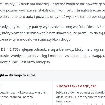
rej szkoły luksusu: ma bardziej klasyczne wnętrze niż nowsze gen
ki poziom wyciszenia, stabilności i komfortu. Na autostradzie or
je do charakteru auta i pozwala utrzymać wysokie tempo bez cią
edy, gdy kupujący patrzy wyłącznie na cenę wejścia. Diesel V8, ti
, który wymaga serwisowania bez udawania, że premium da się
dbania w tym modelu wracają szybko i drogo.
3 4.2 TDI najlepiej odnajdzie się u kierowcy, który ma drugi s
 trasie. Wtedy spalanie, zasięg i moment V8 są realną przewagą.
 konfiguracji jest dużo mniejszy.
ght — dla kogo to auto?
:
✕ ROZWAŻ INNE OPCJE JEŚLI:
chcesz limuzyny, która przy wysokim
Jeździsz głównie po mieście i krót
cicha, stabilna i bardzo
diesel V8 z DPF-em szybko traci se
finansowy.