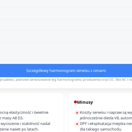
Szczegółowy harmonogram serwisu z cenami
uje paliwo, planowe serwisowanie wg harmonogramu producenta oraz OC. Bez AC i n
Minusy
ocną elastyczność i świetnie
Koszty serwisu i napraw są wy
✕
z masy A8 D3.
jednocześnie diesla V8, autom
yciszenie i stabilność nadal
DPF i eksploatacja miejska n
✕
żenie nawet po latach.
dla takiego samochodu.