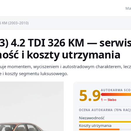
Ma
26 KM (2003–2010)
3) 4.2 TDI 326 KM — serwis
ość i koszty utrzymania
uje momentem, wyciszeniem i autostradowym charakterem, lecz ł
 i koszty segmentu luksusowego.
5.9
AUTOKARMA SCO
1 — Słabo
OCENA AUTOKARMA (70% RACJ
Niezawodność
Koszty utrzymania