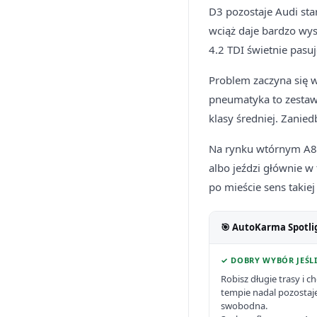
D3 pozostaje Audi sta
wciąż daje bardzo wyso
4.2 TDI świetnie pasu
Problem zaczyna się wt
pneumatyka to zestaw
klasy średniej. Zanie
Na rynku wtórnym A8 D
albo jeździ głównie w
po mieście sens takiej
🎯 AutoKarma Spotli
✓ DOBRY WYBÓR JEŚLI
Robisz długie trasy i 
tempie nadal pozostaje 
swobodna.