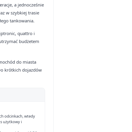
eracje, a jednocześnie
az w szybkiej trasie
głego tankowania.
ptronic, quattro i
 utrzymać budżetem
amochód do miasta
 Do krótkich dojazdów
kich odcinkach, wtedy
ns użytkowy i