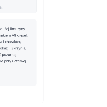
la.
 dużej limuzyny
nikiem V8 diesel.
i charakter,
okazji. Skrzynia,
ać pozorną
ie przy uczciwej