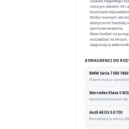
Szukasz flagowego Audi
mocnym dieslem V8 i ak
kosztował odpowiednio
Wolisz moment obrotow
elastyczność bardziej 
sportowe wrażenia.
Masz budżet na porządn
oszczędzać na skrzyni
diagnostyce elektronik
KONKURENCI DO ROZ
BMW Seria 7 E65 745d
Równie mocna i prestiżo
Mercedes Klasa S W22
Naturalny konkurent dla
Audi A8 D3 3.0 TDI
Rozsądniejsza wersja dla