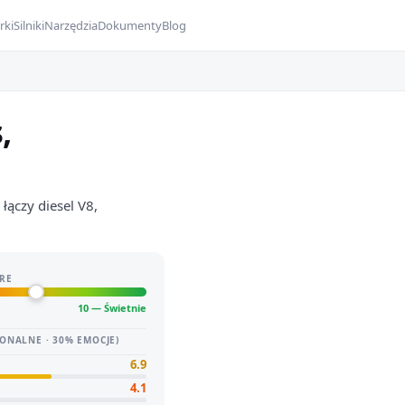
rki
Silniki
Narzędzia
Dokumenty
Blog
,
ączy diesel V8,
RE
10 — Świetnie
ONALNE · 30% EMOCJE)
6.9
4.1