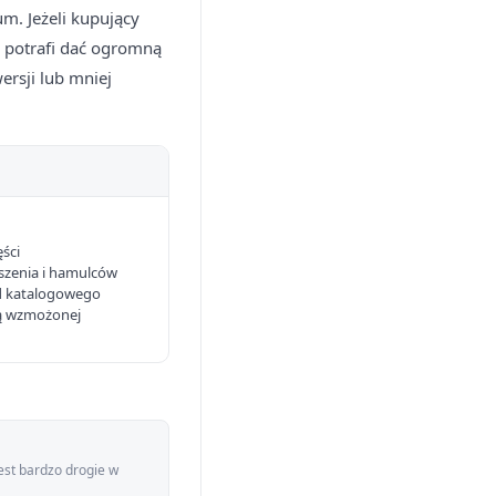
m. Jeżeli kupujący
l potrafi dać ogromną
wersji lub mniej
ęści
szenia i hamulców
od katalogowego
ą wzmożonej
est bardzo drogie w