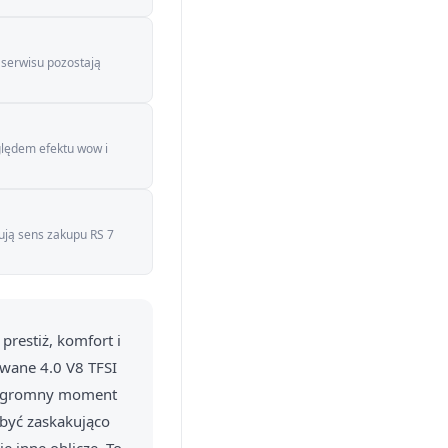
 serwisu pozostają
ględem efektu wow i
dują sens zakupu RS 7
prestiż, komfort i
wane 4.0 V8 TFSI
ć ogromny moment
 być zaskakująco