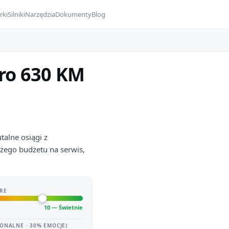
rki
Silniki
Narzędzia
Dokumenty
Blog
tro 630 KM
talne osiągi z
żego budżetu na serwis,
RE
10 — Świetnie
ONALNE · 30% EMOCJE)