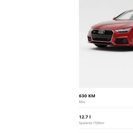
630 KM
Moc
12.7 l
Spalanie /100km