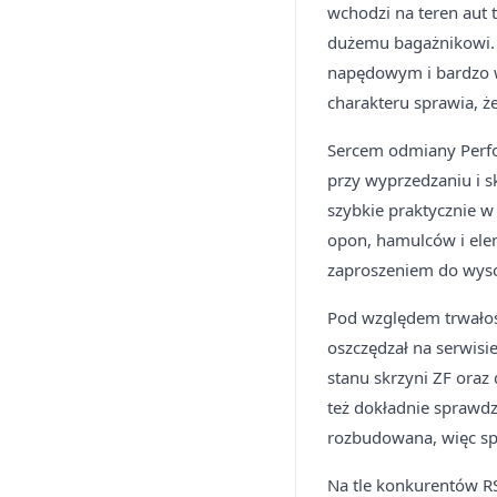
wchodzi na teren aut 
dużemu bagażnikowi.
napędowym i bardzo w
charakteru sprawia, ż
Sercem odmiany Perfo
przy wyprzedzaniu i s
szybkie praktycznie w
opon, hamulców i elem
zaproszeniem do wys
Pod względem trwałośc
oszczędzał na serwisi
stanu skrzyni ZF ora
też dokładnie sprawdz
rozbudowana, więc spo
Na tle konkurentów R