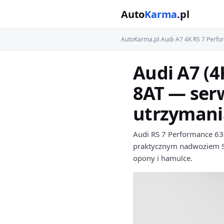
Auto
Karma
.pl
AutoKarma.pl
›
Audi
›
A7 4K RS 7 Perfo
Audi A7 (4
8AT — serw
utrzymani
Audi RS 7 Performance 630
praktycznym nadwoziem Sp
opony i hamulce.