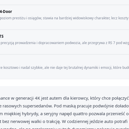
4-Door
ziom prestiżu i osiągów, stawia na bardziej widowiskowy charakter, lecz koszty
TS
precyzją prowadzenia i dopracowaniem podwozia, ale przegrywa z RS 7 pod wz
e kosztowo i nadal szybkie, ale nie daje tej brutalnej dynamiki i emocji, które bu
nce w generacji 4K jest autem dla kierowcy, który chce połączyć 
ie rasowych supersedanów. Pod maską pracuje podwójnie dołado
m miękkiej hybrydy, a seryjny napęd quattro pozwala przenieś
t bez nerwowej walki o trakcję. W codziennej jeździe auto potrafi