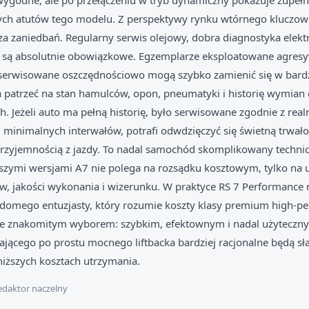
 wygodne, ale po przełączeniu w tryb dynamiczny pokazuje zupełni
ych atutów tego modelu. Z perspektywy rynku wtórnego kluczowe 
za zaniedbań. Regularny serwis olejowy, dobra diagnostyka elektr
a są absolutnie obowiązkowe. Egzemplarze eksploatowane agresy
serwisowane oszczędnościowo mogą szybko zamienić się w bardz
a patrzeć na stan hamulców, opon, pneumatyki i historię wymian 
ch. Jeżeli auto ma pełną historię, było serwisowane zgodnie z rea
g minimalnych interwałów, potrafi odwdzięczyć się świetną trwał
rzyjemnością z jazdy. To nadal samochód skomplikowany technic
szymi wersjami A7 nie polega na rozsądku kosztowym, tylko na
w, jakości wykonania i wizerunku. W praktyce RS 7 Performance 
adomego entuzjasty, który rozumie koszty klasy premium high-p
zie znakomitym wyborem: szybkim, efektownym i nadal użyteczny
ającego po prostu mocnego liftbacka bardziej racjonalne będą s
niższych kosztach utrzymania.
daktor naczelny