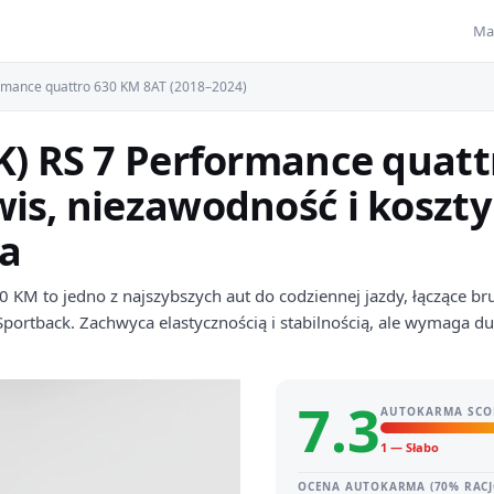
Ma
rmance quattro 630 KM 8AT (2018–2024)
K) RS 7 Performance quat
is, niezawodność i koszty
a
 KM to jedno z najszybszych aut do codziennej jazdy, łączące bru
ortback. Zachwyca elastycznością i stabilnością, ale wymaga du
7.3
AUTOKARMA SCO
1 — Słabo
OCENA AUTOKARMA (70% RACJ