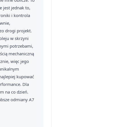
e inne oblicze. To
jest jednak to,
oniki i kontrola
wnie,
o drogi projekt.
oleju w skrzyni
lnymi potrzebami,
ością mechaniczną
znie, więc jego
 unikalnym
najlepiej kupować
erformance. Dla
m na co dzień.
łabsze odmiany A7