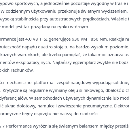
typowo sportowych, a jednocześnie pozostaje wygodny w trasie i 
 W codziennym użytkowaniu przekonuje świetnym wyciszeniem
ysoką stabilnością przy autostradowych prędkościach. Właśnie 
e model jest tak pożądany na rynku wtórnym.
rmance jest 4.0 V8 TFSI generujące 630 KM i 850 Nm. Reakcja n
kuteczność napędu quattro stoją tu na bardzo wysokim poziomie. 
 każdych warunkach, ale trzeba pamiętać, że taka moc oznacza też
entów eksploatacyjnych. Najtańszy egzemplarz zwykle nie będzie
okich rachunków.
i mechanicznej platforma i zespół napędowy wypadają solidnie, o
e. Krytyczne są regularne wymiany oleju silnikowego, dbałość o ch
z dyferencjałów. W samochodach używanych dynamicznie lub mo
ić układ dolotowy, hamulce i zawieszenie pneumatyczne. Elektro
radyczne błędy osprzętu nie należą do rzadkości.
S 7 Performance wyróżnia się świetnym balansem między prestiż