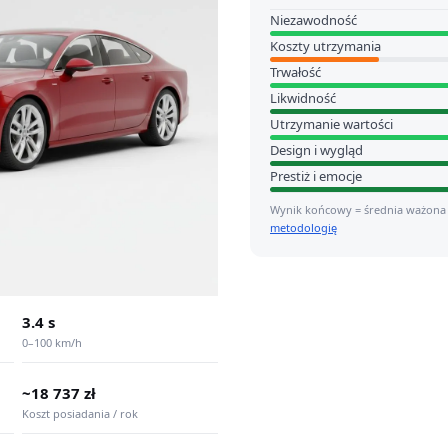
Niezawodność
Koszty utrzymania
Trwałość
Likwidność
Utrzymanie wartości
Design i wygląd
Prestiż i emocje
Wynik końcowy = średnia ważona
metodologię
3.4 s
0–100 km/h
~18 737 zł
Koszt posiadania / rok