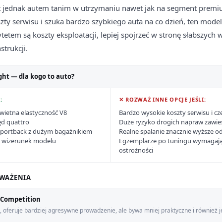
st jednak autem tanim w utrzymaniu nawet jak na segment premiu
zty serwisu i szuka bardzo szybkiego auta na co dzień, ten mode
rytetem są koszty eksploatacji, lepiej spojrzeć w stronę słabszych 
trukcji.
ght — dla kogo to auto?
:
✕ ROZWAŻ INNE OPCJE JEŚLI:
wietna elastyczność V8
Bardzo wysokie koszty serwisu i cz
ęd quattro
Duże ryzyko drogich napraw zawie
Sportback z dużym bagażnikiem
Realne spalanie znacznie wyższe 
y wizerunek modelu
Egzemplarze po tuningu wymagaj
ostrożności
WAŻENIA
Competition
 oferuje bardziej agresywne prowadzenie, ale bywa mniej praktyczne i również j