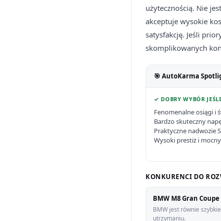
użytecznością. Nie je
akceptuje wysokie kos
satysfakcję. Jeśli prio
skomplikowanych kons
🎯 AutoKarma Spotli
✓ DOBRY WYBÓR JEŚLI
Fenomenalne osiągi i ś
Bardzo skuteczny nap
Praktyczne nadwozie 
Wysoki prestiż i mocn
KONKURENCI DO ROZ
BMW M8 Gran Coupe 
BMW jest równie szybkie,
utrzymaniu.