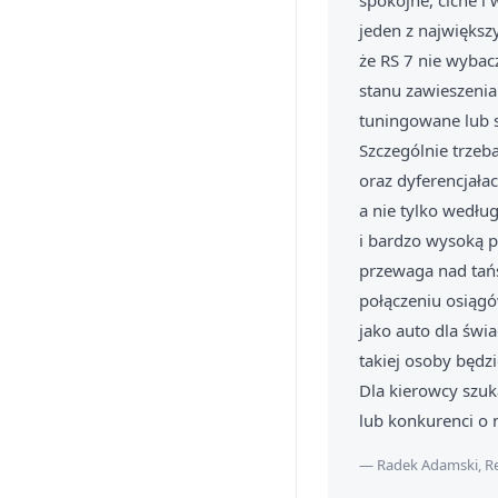
spokojne, ciche i
jeden z największ
że RS 7 nie wybac
stanu zawieszeni
tuningowane lub 
Szczególnie trzeb
oraz dyferencjała
a nie tylko wedłu
i bardzo wysoką p
przewaga nad tań
połączeniu osiągó
jako auto dla świ
takiej osoby będ
Dla kierowcy szuk
lub konkurenci o 
— Radek Adamski, Re