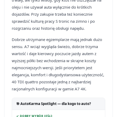
trwały, ale tylko wtedy, gdy ktoś nie oszczędzał na
oleju i nie używał auta wyłącznie do krótkich
dojazdów. Przy zakupie trzeba też koniecznie
sprawdzić kulturę pracy S tronic na zimno i po
rozgrzaniu oraz historię obsługi napędu.
Dobrze utrzymane egzemplarze mają jednak dużo
sensu. A7 wciąż wygląda świeżo, dobrze trzyma
wartość i daje kierowcy poczucie jazdy autem z
wyższej półki bez wchodzenia w skrajne koszty
najmocniejszych wersji. Jeśli priorytetem jest
elegancja, komfort i długodystansowa użyteczność,
40 TDI quattro pozostaje jedną z najbardziej
racjonalnych konfiguracji w gamie A7 4K.
🎯 AutoKarma Spotlight — dla kogo to auto?
✓ DOBRY WYBÓR JEŚLI: