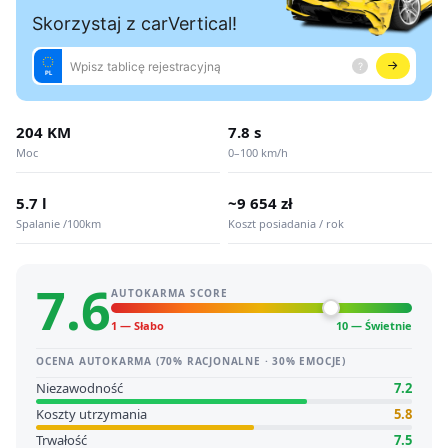
204 KM
7.8 s
Moc
0–100 km/h
5.7 l
~9 654 zł
Spalanie /100km
Koszt posiadania / rok
7.6
AUTOKARMA SCORE
1 — Słabo
10 — Świetnie
OCENA AUTOKARMA (70% RACJONALNE · 30% EMOCJE)
Niezawodność
7.2
Koszty utrzymania
5.8
Trwałość
7.5