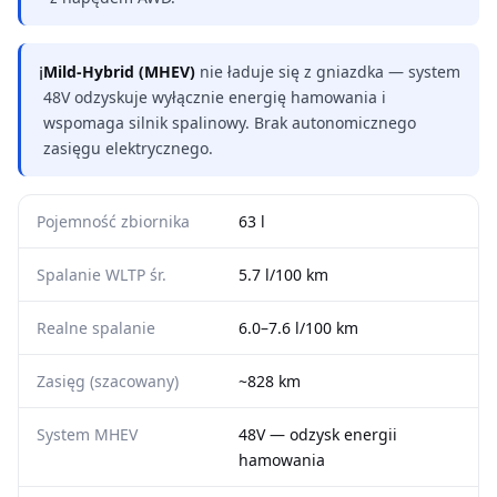
ℹ
Mild-Hybrid (MHEV)
nie ładuje się z gniazdka — system
48V odzyskuje wyłącznie energię hamowania i
wspomaga silnik spalinowy. Brak autonomicznego
zasięgu elektrycznego.
Pojemność zbiornika
63 l
Spalanie WLTP śr.
5.7 l/100 km
Realne spalanie
6.0–7.6 l/100 km
Zasięg (szacowany)
~828 km
System MHEV
48V — odzysk energii
hamowania