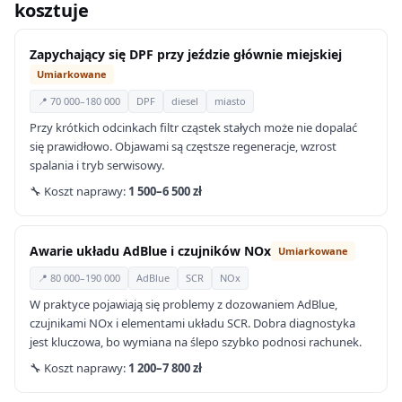
kosztuje
Zapychający się DPF przy jeździe głównie miejskiej
Umiarkowane
📍 70 000–180 000
DPF
diesel
miasto
Przy krótkich odcinkach filtr cząstek stałych może nie dopalać
się prawidłowo. Objawami są częstsze regeneracje, wzrost
spalania i tryb serwisowy.
🔧 Koszt naprawy:
1 500–6 500 zł
Awarie układu AdBlue i czujników NOx
Umiarkowane
📍 80 000–190 000
AdBlue
SCR
NOx
W praktyce pojawiają się problemy z dozowaniem AdBlue,
czujnikami NOx i elementami układu SCR. Dobra diagnostyka
jest kluczowa, bo wymiana na ślepo szybko podnosi rachunek.
🔧 Koszt naprawy:
1 200–7 800 zł