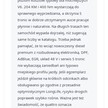
poziom kosztów typowy dla mocniejszych
V6. 204 KM i 400 Nm wystarczają do
sprawnego wyprzedzania, a skrzynia S
tronic w dobrze utrzymanym aucie pracuje
płynnie i naturalnie. Na długich trasach ten
samochód wypada dojrzalej, niż sugerują
same liczby w katalogu. Trzeba jednak
pamiętać, że to wciąż nowoczesny diesel
premium z rozbudowaną elektroniką. DPF,
AdBlue, EGR, układ 48 V i serwis S tronic
nie wybaczają zaniedbań ani typowo
miejskiego profilu jazdy. Jeśli egzemplarz
jeździł głównie na krótkich odcinkach albo
obsługiwano go zgodnie z przesadnie
optymistycznym LongLife, ryzyko drogich
poprawek szybko rośnie. Ważna jest też
świadomość, że quattro oznacza