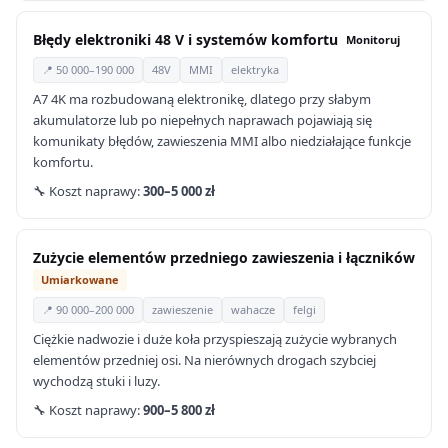
Błędy elektroniki 48 V i systemów komfortu
Monitoruj
📍 50 000–190 000
48V
MMI
elektryka
A7 4K ma rozbudowaną elektronikę, dlatego przy słabym
akumulatorze lub po niepełnych naprawach pojawiają się
komunikaty błędów, zawieszenia MMI albo niedziałające funkcje
komfortu.
🔧 Koszt naprawy:
300–5 000 zł
Zużycie elementów przedniego zawieszenia i łączników
Umiarkowane
📍 90 000–200 000
zawieszenie
wahacze
felgi
Ciężkie nadwozie i duże koła przyspieszają zużycie wybranych
elementów przedniej osi. Na nierównych drogach szybciej
wychodzą stuki i luzy.
🔧 Koszt naprawy:
900–5 800 zł