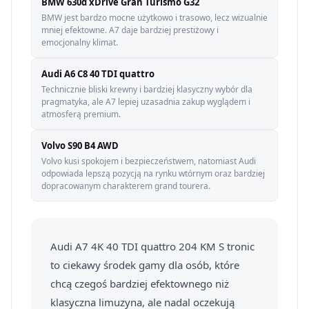
BMW 630d xDrive Gran Turismo G32
BMW jest bardzo mocne użytkowo i trasowo, lecz wizualnie
mniej efektowne. A7 daje bardziej prestiżowy i
emocjonalny klimat.
Audi A6 C8 40 TDI quattro
Technicznie bliski krewny i bardziej klasyczny wybór dla
pragmatyka, ale A7 lepiej uzasadnia zakup wyglądem i
atmosferą premium.
Volvo S90 B4 AWD
Volvo kusi spokojem i bezpieczeństwem, natomiast Audi
odpowiada lepszą pozycją na rynku wtórnym oraz bardziej
dopracowanym charakterem grand tourera.
Audi A7 4K 40 TDI quattro 204 KM S tronic
to ciekawy środek gamy dla osób, które
chcą czegoś bardziej efektownego niż
klasyczna limuzyna, ale nadal oczekują