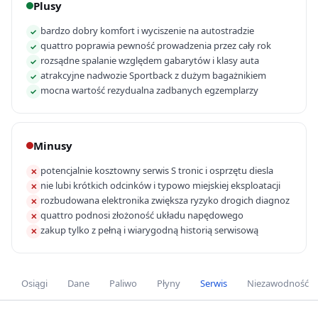
Plusy
bardzo dobry komfort i wyciszenie na autostradzie
✓
quattro poprawia pewność prowadzenia przez cały rok
✓
rozsądne spalanie względem gabarytów i klasy auta
✓
atrakcyjne nadwozie Sportback z dużym bagażnikiem
✓
mocna wartość rezydualna zadbanych egzemplarzy
✓
Minusy
potencjalnie kosztowny serwis S tronic i osprzętu diesla
✕
nie lubi krótkich odcinków i typowo miejskiej eksploatacji
✕
rozbudowana elektronika zwiększa ryzyko drogich diagnoz
✕
quattro podnosi złożoność układu napędowego
✕
zakup tylko z pełną i wiarygodną historią serwisową
✕
Osiągi
Dane
Paliwo
Płyny
Serwis
Niezawodność