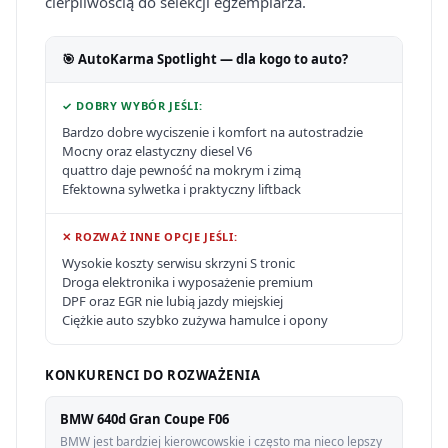
cierpliwością do selekcji egzemplarza.
🎯 AutoKarma Spotlight — dla kogo to auto?
✓ DOBRY WYBÓR JEŚLI:
Bardzo dobre wyciszenie i komfort na autostradzie
Mocny oraz elastyczny diesel V6
quattro daje pewność na mokrym i zimą
Efektowna sylwetka i praktyczny liftback
✕ ROZWAŻ INNE OPCJE JEŚLI:
Wysokie koszty serwisu skrzyni S tronic
Droga elektronika i wyposażenie premium
DPF oraz EGR nie lubią jazdy miejskiej
Ciężkie auto szybko zużywa hamulce i opony
KONKURENCI DO ROZWAŻENIA
BMW 640d Gran Coupe F06
BMW jest bardziej kierowcowskie i często ma nieco lepszy