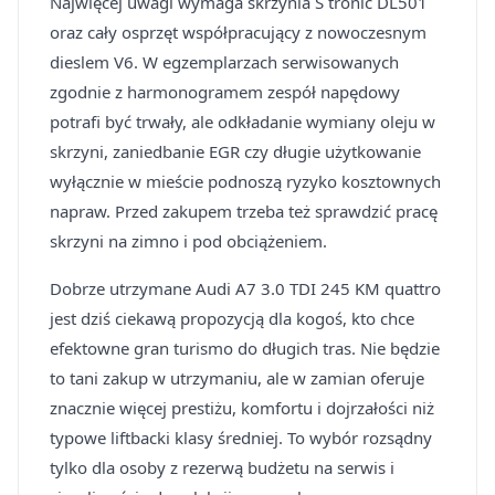
Najwięcej uwagi wymaga skrzynia S tronic DL501
oraz cały osprzęt współpracujący z nowoczesnym
dieslem V6. W egzemplarzach serwisowanych
zgodnie z harmonogramem zespół napędowy
potrafi być trwały, ale odkładanie wymiany oleju w
skrzyni, zaniedbanie EGR czy długie użytkowanie
wyłącznie w mieście podnoszą ryzyko kosztownych
napraw. Przed zakupem trzeba też sprawdzić pracę
skrzyni na zimno i pod obciążeniem.
Dobrze utrzymane Audi A7 3.0 TDI 245 KM quattro
jest dziś ciekawą propozycją dla kogoś, kto chce
efektowne gran turismo do długich tras. Nie będzie
to tani zakup w utrzymaniu, ale w zamian oferuje
znacznie więcej prestiżu, komfortu i dojrzałości niż
typowe liftbacki klasy średniej. To wybór rozsądny
tylko dla osoby z rezerwą budżetu na serwis i