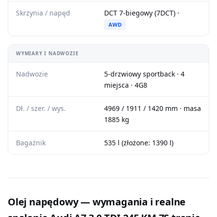
Skrzynia / napęd
DCT 7-biegowy (7DCT) ·
AWD
WYMIARY I NADWOZIE
Nadwozie
5-drzwiowy sportback · 4
miejsca · 4G8
Dł. / szer. / wys.
4969 / 1911 / 1420 mm · masa
1885 kg
Bagażnik
535 l (złożone: 1390 l)
Olej napędowy — wymagania i realne