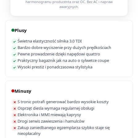
harmonogramu producenta oraz OC. Bez AC i napraw
awaryjnych.
Plusy
Świetna elastyczność silnika 3.0 TDI
✓
Bardzo dobre wyciszenie przy dużych prędkościach
✓
Pewne prowadzenie dzięki napędowi quattro
✓
Praktyczny bagażnik jak na auto o sylwetce coupe
✓
Wysoki prestiż i ponadczasowa stylistyka
✓
Minusy
S tronic potrafi generować bardzo wysokie koszty
✕
Osprzęt diesla wymaga regularnej obsługi
✕
Elektronika i MMI miewają kaprysy
✕
Drogi serwis zawieszenia i hamulców
✕
Zakup zaniedbanego egzemplarza szybko staje się
✕
nieopłacalny