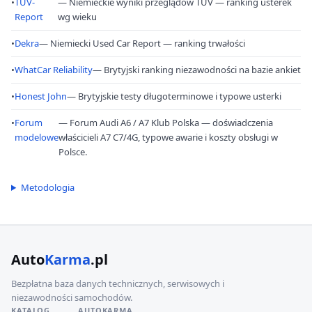
•
TÜV-
— Niemieckie wyniki przeglądów TÜV — ranking usterek
Report
wg wieku
•
Dekra
— Niemiecki Used Car Report — ranking trwałości
•
WhatCar Reliability
— Brytyjski ranking niezawodności na bazie ankiet
•
Honest John
— Brytyjskie testy długoterminowe i typowe usterki
•
Forum
— Forum Audi A6 / A7 Klub Polska — doświadczenia
modelowe
właścicieli A7 C7/4G, typowe awarie i koszty obsługi w
Polsce.
Metodologia
Auto
Karma
.pl
Bezpłatna baza danych technicznych, serwisowych i
niezawodności samochodów.
KATALOG
AUTOKARMA