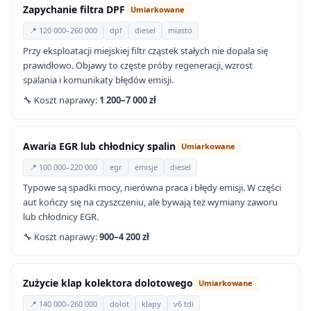
Zapychanie filtra DPF
Umiarkowane
📍 120 000–260 000
dpf
diesel
miasto
Przy eksploatacji miejskiej filtr cząstek stałych nie dopala się
prawidłowo. Objawy to częste próby regeneracji, wzrost
spalania i komunikaty błędów emisji.
🔧 Koszt naprawy:
1 200–7 000 zł
Awaria EGR lub chłodnicy spalin
Umiarkowane
📍 100 000–220 000
egr
emisje
diesel
Typowe są spadki mocy, nierówna praca i błędy emisji. W części
aut kończy się na czyszczeniu, ale bywają też wymiany zaworu
lub chłodnicy EGR.
🔧 Koszt naprawy:
900–4 200 zł
Zużycie klap kolektora dolotowego
Umiarkowane
📍 140 000–260 000
dolot
klapy
v6 tdi