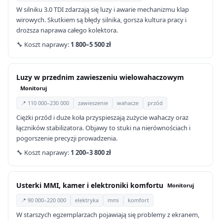
W silniku 3.0 TDI zdarzają się luzy i awarie mechanizmu klap
wirowych. Skutkiem są błędy silnika, gorsza kultura pracy i
droższa naprawa całego kolektora.
🔧 Koszt naprawy:
1 800–5 500 zł
Luzy w przednim zawieszeniu wielowahaczowym
Monitoruj
📍 110 000–230 000
zawieszenie
wahacze
przód
Ciężki przód i duże koła przyspieszają zużycie wahaczy oraz
łączników stabilizatora. Objawy to stuki na nierównościach i
pogorszenie precyzji prowadzenia.
🔧 Koszt naprawy:
1 200–3 800 zł
Usterki MMI, kamer i elektroniki komfortu
Monitoruj
📍 90 000–220 000
elektryka
mmi
komfort
W starszych egzemplarzach pojawiają się problemy z ekranem,