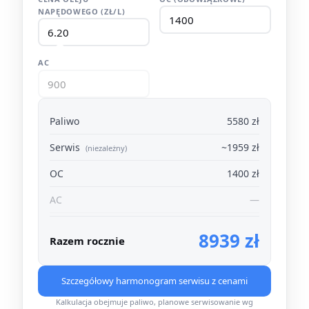
NAPĘDOWEGO (ZŁ/L)
AC
Paliwo
5580 zł
Serwis
~1959 zł
(niezależny)
OC
1400 zł
AC
—
8939 zł
Razem rocznie
Szczegółowy harmonogram serwisu z cenami
Kalkulacja obejmuje paliwo, planowe serwisowanie wg