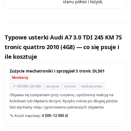
stanu półosi i łożysk.
Typowe usterki Audi A7 3.0 TDI 245 KM 7S
tronic quattro 2010 (4G8) — co się psuje i
ile kosztuje
Zużycie mechatroniki i sprzęgieł S tronic DL501
Monitoruj
📍 100 000–220 000
skrzynia
s-tronic
mechatronika
Objawia się szarpaniem przy ruszaniu, opóźnioną reakcją na
kickdown lub błędami skrzyni. Ryzyko rośnie po długiej jeździe
bez wymiany oleju i ignorowaniu pierwszych objawów.
🔧 Koszt naprawy:
4 500–12 000 zł