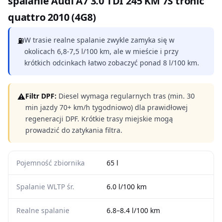
spalanie Audi A7 3.0 TDI 245 KM 7S tronic
quattro 2010 (4G8)
⛽
W trasie realne spalanie zwykle zamyka się w
okolicach 6,8-7,5 l/100 km, ale w mieście i przy
krótkich odcinkach łatwo zobaczyć ponad 8 l/100 km.
⚠
Filtr DPF:
Diesel wymaga regularnych tras (min. 30
min jazdy 70+ km/h tygodniowo) dla prawidłowej
regeneracji DPF. Krótkie trasy miejskie mogą
prowadzić do zatykania filtra.
Pojemność zbiornika
65 l
Spalanie WLTP śr.
6.0 l/100 km
Realne spalanie
6.8–8.4 l/100 km