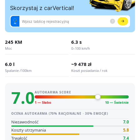
245 KM
6.3 s
Moc
0–100 km/h
6.0 l
~9 478 zł
Spalanie /100km
Koszt posiadania / rok
7.0
AUTOKARMA SCORE
1 — Słabo
10 — Świetnie
OCENA AUTOKARMA (70% RACJONALNE · 30% EMOCJE)
Niezawodność
7.0
Koszty utrzymania
5.8
Trwałość
7.4