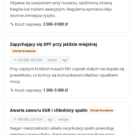
Objawia się szarpaniem przy ruszaniu, opóźnioną zmianą
biegów lub trybem awaryjnym. Regularna wymiana oleju
istotnie zmniejsza ryzyko.
🔧 Koszt naprawy:
3 500–9 000 zł
Zapychający się DPF przy jeździe miejskiej
Umiarkowane
📍 120 000–250 000
diesel
dpf
Przy częstych krótkich trasach filtr cząstek stałych nie dopala się
prawidłowo, co kończy się komunikatami błędów i spadkiem
mocy.
🔧 Koszt naprawy:
1 200–5 000 zł
Awarie zaworu EGR i chłodnicy spalin
Umiarkowane
📍 100 000–220 000
egr
emisje
Nagar i nieszczelności układu recyrkulacji spalin powodują
nierówną pracę silnika, check engine i gorszą kulturę pracy.