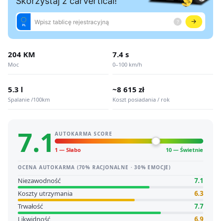
204 KM
7.4 s
Moc
0–100 km/h
5.3 l
~8 615 zł
Spalanie /100km
Koszt posiadania / rok
7.1
AUTOKARMA SCORE
1 — Słabo
10 — Świetnie
OCENA AUTOKARMA (70% RACJONALNE · 30% EMOCJE)
Niezawodność
7.1
Koszty utrzymania
6.3
Trwałość
7.7
Likwidność
6.9