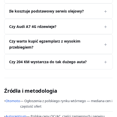
Ile kosztuje podstawowy serwis olejowy?
Czy Audi A7 4G rdzewieje?
Czy warto kupić egzemplarz z wysokim
przebiegiem?
Czy 204 KM wystarcza do tak dużego auta?
Źródła i metodologia
•
Otomoto
— Ogłoszenia z polskiego rynku wtórnego — mediana cen i
częstość ofert
•
Autocentrum
— Polskie ceny OC/AC, części zamiennych i serwisu