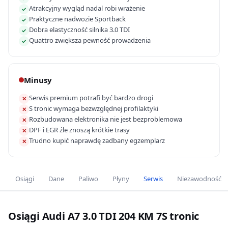
Atrakcyjny wygląd nadal robi wrażenie
✓
Praktyczne nadwozie Sportback
✓
Dobra elastyczność silnika 3.0 TDI
✓
Quattro zwiększa pewność prowadzenia
✓
Minusy
Serwis premium potrafi być bardzo drogi
✕
S tronic wymaga bezwzględnej profilaktyki
✕
Rozbudowana elektronika nie jest bezproblemowa
✕
DPF i EGR źle znoszą krótkie trasy
✕
Trudno kupić naprawdę zadbany egzemplarz
✕
Osiągi
Dane
Paliwo
Płyny
Serwis
Niezawodność
Osiągi Audi A7 3.0 TDI 204 KM 7S tronic