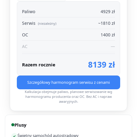
Paliwo
4929 zł
Serwis
~1810 zł
(niezależny)
OC
1400 zł
AC
—
8139 zł
Razem rocznie
Szczegółowy harmonogram serwisu z cenami
Kalkulacja obejmuje paliwo, planowe serwisowanie wg
harmonogramu producenta oraz OC. Bez AC i napraw
awaryjnych.
Plusy
Świetny samochód autostradowy
✓