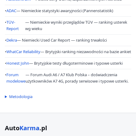
•
ADAC
— Niemieckie statystyki awaryjności (Pannenstatistik)
•
TÜV-
— Niemieckie wyniki przeglądów TÜV — ranking usterek
Report
wg wieku
•
Dekra
— Niemiecki Used Car Report — ranking trwałości
•
WhatCar Reliability
— Brytyjski ranking niezawodności na bazie ankiet
•
Honest John
— Brytyjskie testy długoterminowe i typowe usterki
•
Forum
— Forum Audi A6 / A7 Klub Polska – doświadczenia
modelowe
użytkowników A7 4G, porady serwisowe i typowe usterki.
Metodologia
Auto
Karma
.pl