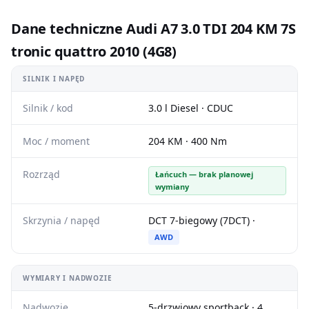
Dane techniczne Audi A7 3.0 TDI 204 KM 7S
tronic quattro 2010 (4G8)
SILNIK I NAPĘD
Silnik / kod
3.0 l Diesel · CDUC
Moc / moment
204 KM · 400 Nm
Rozrząd
Łańcuch — brak planowej
wymiany
Skrzynia / napęd
DCT 7-biegowy (7DCT) ·
AWD
WYMIARY I NADWOZIE
Nadwozie
5-drzwiowy sportback · 4