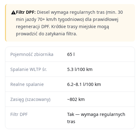
⚠
Filtr DPF:
Diesel wymaga regularnych tras (min. 30
min jazdy 70+ km/h tygodniowo) dla prawidłowej
regeneracji DPF. Krótkie trasy miejskie mogą
prowadzić do zatykania filtra.
Pojemność zbiornika
65 l
Spalanie WLTP śr.
5.3 l/100 km
Realne spalanie
6.2–8.1 l/100 km
Zasięg (szacowany)
~802 km
Filtr DPF
Tak — wymaga regularnych
tras