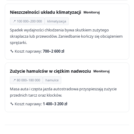
Nieszczelności układu klimatyzacji
Monitoruj
📍 100 000–200 000
klimatyzacja
Spadek wydajności chłodzenia bywa skutkiem zużytego
skraplacza lub przewodów. Zaniedbanie kończy się obciążeniem
sprężarki.
🔧 Koszt naprawy:
700–2 600 zł
Zużycie hamulców w ciężkim nadwoziu
Monitoruj
📍 80 000–180 000
hamulce
Masa auta i częsta jazda autostradowa przyspieszają zużycie
przednich tarcz oraz klocków.
🔧 Koszt naprawy:
1 400–3 200 zł