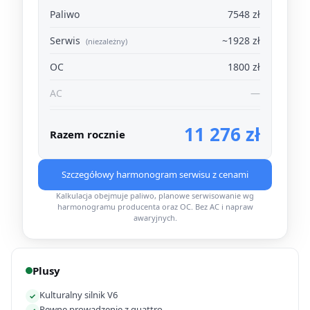
Paliwo
7548 zł
Serwis
~1928 zł
(niezależny)
OC
1800 zł
AC
—
11 276 zł
Razem rocznie
Szczegółowy harmonogram serwisu z cenami
Kalkulacja obejmuje paliwo, planowe serwisowanie wg
harmonogramu producenta oraz OC. Bez AC i napraw
awaryjnych.
Plusy
Kulturalny silnik V6
✓
Pewne prowadzenie z quattro