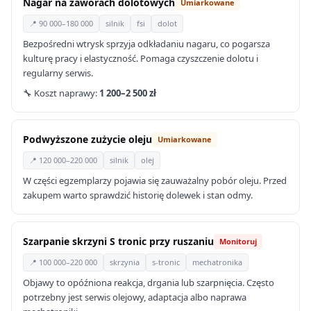
Nagar na zaworach dolotowych
Umiarkowane
📍 90 000–180 000
silnik
fsi
dolot
Bezpośredni wtrysk sprzyja odkładaniu nagaru, co pogarsza
kulturę pracy i elastyczność. Pomaga czyszczenie dolotu i
regularny serwis.
🔧 Koszt naprawy:
1 200–2 500 zł
Podwyższone zużycie oleju
Umiarkowane
📍 120 000–220 000
silnik
olej
W części egzemplarzy pojawia się zauważalny pobór oleju. Przed
zakupem warto sprawdzić historię dolewek i stan odmy.
Szarpanie skrzyni S tronic przy ruszaniu
Monitoruj
📍 100 000–220 000
skrzynia
s-tronic
mechatronika
Objawy to opóźniona reakcja, drgania lub szarpnięcia. Często
potrzebny jest serwis olejowy, adaptacja albo naprawa