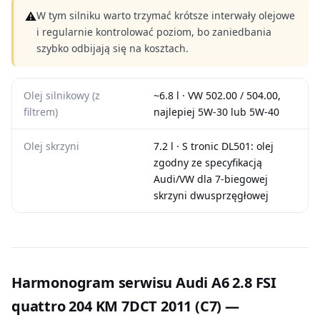
⚠
W tym silniku warto trzymać krótsze interwały olejowe
i regularnie kontrolować poziom, bo zaniedbania
szybko odbijają się na kosztach.
Olej silnikowy (z
~6.8 l · VW 502.00 / 504.00,
filtrem)
najlepiej 5W-30 lub 5W-40
Olej skrzyni
7.2 l · S tronic DL501: olej
zgodny ze specyfikacją
Audi/VW dla 7-biegowej
skrzyni dwusprzęgłowej
Harmonogram serwisu Audi A6 2.8 FSI
quattro 204 KM 7DCT 2011 (C7) —