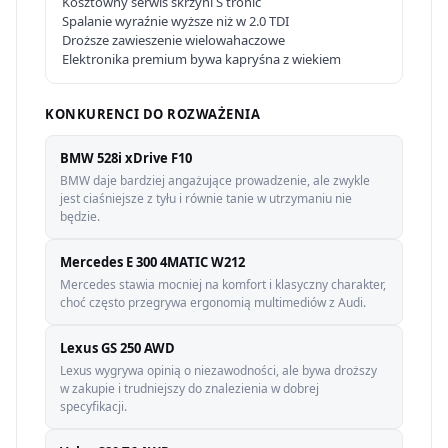
Kosztowny serwis skrzyni S tronic
Spalanie wyraźnie wyższe niż w 2.0 TDI
Droższe zawieszenie wielowahaczowe
Elektronika premium bywa kapryśna z wiekiem
KONKURENCI DO ROZWAŻENIA
BMW 528i xDrive F10
BMW daje bardziej angażujące prowadzenie, ale zwykle
jest ciaśniejsze z tyłu i równie tanie w utrzymaniu nie
będzie.
Mercedes E 300 4MATIC W212
Mercedes stawia mocniej na komfort i klasyczny charakter,
choć często przegrywa ergonomią multimediów z Audi.
Lexus GS 250 AWD
Lexus wygrywa opinią o niezawodności, ale bywa droższy
w zakupie i trudniejszy do znalezienia w dobrej
specyfikacji.