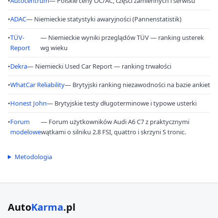
•
Autocentrum
— Polskie ceny OC/AC, części zamiennych i serwisu
•
ADAC
— Niemieckie statystyki awaryjności (Pannenstatistik)
•
TÜV-
— Niemieckie wyniki przeglądów TÜV — ranking usterek
Report
wg wieku
•
Dekra
— Niemiecki Used Car Report — ranking trwałości
•
WhatCar Reliability
— Brytyjski ranking niezawodności na bazie ankiet
•
Honest John
— Brytyjskie testy długoterminowe i typowe usterki
•
Forum
— Forum użytkowników Audi A6 C7 z praktycznymi
modelowe
wątkami o silniku 2.8 FSI, quattro i skrzyni S tronic.
Metodologia
Auto
Karma
.pl