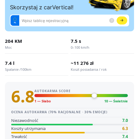
204 KM
7.5 s
Moc
0–100 km/h
7.4 l
~11 276 zł
Spalanie /100km
Koszt posiadania / rok
6.8
AUTOKARMA SCORE
1 — Słabo
10 — Świetnie
OCENA AUTOKARMA (70% RACJONALNE · 30% EMOCJE)
Niezawodność
7.0
Koszty utrzymania
6.3
Trwałość
7.4