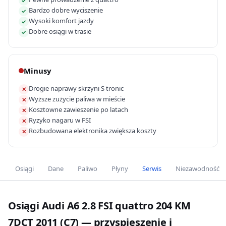
✓
Bardzo dobre wyciszenie
✓
Wysoki komfort jazdy
✓
Dobre osiągi w trasie
✓
Minusy
Drogie naprawy skrzyni S tronic
✕
Wyższe zużycie paliwa w mieście
✕
Kosztowne zawieszenie po latach
✕
Ryzyko nagaru w FSI
✕
Rozbudowana elektronika zwiększa koszty
✕
Osiągi
Dane
Paliwo
Płyny
Serwis
Niezawodność
Osiągi Audi A6 2.8 FSI quattro 204 KM
7DCT 2011 (C7) — przyspieszenie i