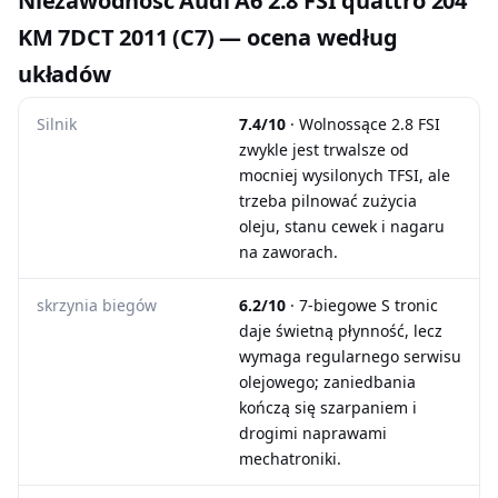
Niezawodność Audi A6 2.8 FSI quattro 204
KM 7DCT 2011 (C7) — ocena według
układów
Silnik
7.4/10
· Wolnossące 2.8 FSI
zwykle jest trwalsze od
mocniej wysilonych TFSI, ale
trzeba pilnować zużycia
oleju, stanu cewek i nagaru
na zaworach.
skrzynia biegów
6.2/10
· 7-biegowe S tronic
daje świetną płynność, lecz
wymaga regularnego serwisu
olejowego; zaniedbania
kończą się szarpaniem i
drogimi naprawami
mechatroniki.