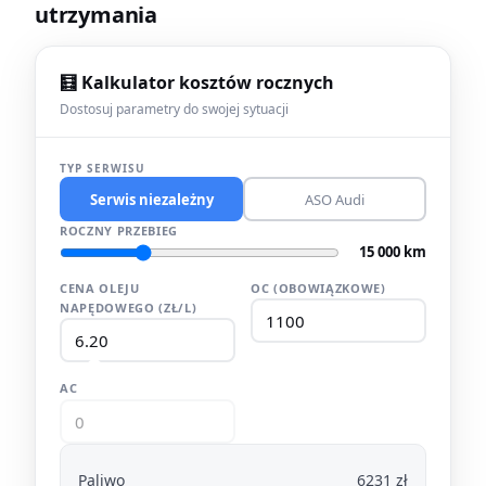
utrzymania
🧮 Kalkulator kosztów rocznych
Dostosuj parametry do swojej sytuacji
TYP SERWISU
Serwis niezależny
ASO Audi
ROCZNY PRZEBIEG
15 000 km
CENA OLEJU
OC (OBOWIĄZKOWE)
NAPĘDOWEGO (ZŁ/L)
AC
Paliwo
6231 zł