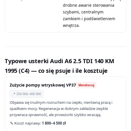
drobne awarie sterowania
szybami, centralnym
zamkiem i podświetleniem
wnętrza.
Typowe usterki Audi A6 2.5 TDI 140 KM
1995 (C4) — co się psuje i ile kosztuje
Zużycie pompy wtryskowej VP37
Monitoruj
📍 250 000–400 000
Objawia się trudnym rozruchem na ciepło, nierówną pracą i
spadkiem mocy. Regeneracja w dobrym zakładzie zwykle
przywraca sprawność, ale prowizorki szybko wracają.
🔧 Koszt naprawy:
1 800–4 500 zł