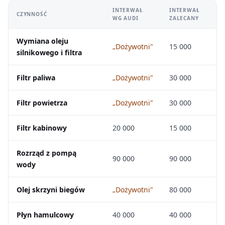
INTERWAŁ
INTERWAŁ
CZYNNOŚĆ
WG AUDI
ZALECANY
Wymiana oleju
„Dożywotni"
15 000
silnikowego i filtra
Filtr paliwa
„Dożywotni"
30 000
Filtr powietrza
„Dożywotni"
30 000
Filtr kabinowy
20 000
15 000
Rozrząd z pompą
90 000
90 000
wody
Olej skrzyni biegów
„Dożywotni"
80 000
Płyn hamulcowy
40 000
40 000