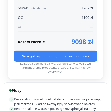
Serwis
~1767 zł
(niezależny)
OC
1100 zł
AC
—
9098 zł
Razem rocznie
Szczegółowy harmonogram serwisu z cenami
Kalkulacja obejmuje paliwo, planowe serwisowanie wg
harmonogramu producenta oraz OC. Bez AC i napraw
awaryjnych.
Plusy
Pięciocylindrowy silnik AEL dobrze znosi wysokie przebiegi,
✓
jeśli rozrząd i układ paliwowy były serwisowane na czas.
Realne spalanie w trasie pozostaje rozsądne jak na duży
✓