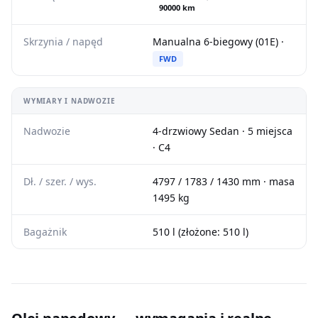
90000 km
Skrzynia / napęd
Manualna 6-biegowy (01E) ·
FWD
WYMIARY I NADWOZIE
Nadwozie
4-drzwiowy Sedan · 5 miejsca
· C4
Dł. / szer. / wys.
4797 / 1783 / 1430 mm · masa
1495 kg
Bagażnik
510 l (złożone: 510 l)