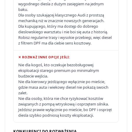
wygodnego diesla z dużym zasięgiem na jednym
baku.
Dla osoby szukającej klasycznego Audi z prostszą
mechaniką niż w znacznie nowszych generacjach.
Dla kupującego, który ma dostęp do dobrego
dieslowskiego warsztatu i nie boi się auta z historią.
Robisz regularne trasy i wysokie przebiegi, więc diesel
z filtrem DPF ma dla ciebie sens kosztowy.
✕ ROZWAŻ INNE OPCJE JEŚLI:
Nie dla kogoś, kto oczekuje bezobsługowej
eksploatacji starego premium po minimalnym
budżecie wejścia.
Nie dla kierowcy jeżdżącego wyłącznie po mieście,
gdzie masa auta i wiekowy diesel nie pokażą swoich
zalet.
Nie dla osoby, która nie chce ryzykować kosztów
związanych z pompą wtryskową i osprzętem silnika.
Jeździsz prawie wyłącznie po mieście, bo DPF i osprzęt
diesla szybko podniosą koszty eksploatacji.
KONKURENCI DO ROZWAŻENIA