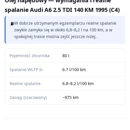
Olej napędowy — wymagania i realne
spalanie Audi A6 2.5 TDI 140 KM 1995 (C4)
⛽
W dobrze utrzymanym egzemplarzu realne spalanie
zwykle zamyka się w około 6,8–8,2 l na 100 km, a w
spokojnej trasie można zejść jeszcze niżej.
Pojemność zbiornika
80 l
Spalanie WLTP śr.
6.7 l/100 km
Realne spalanie
6.8–8.2 l/100 km
Zasięg (szacowany)
~975 km