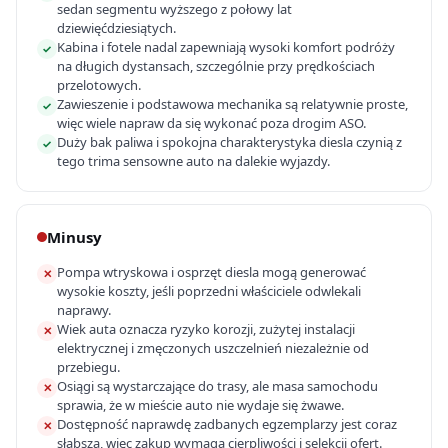
sedan segmentu wyższego z połowy lat
dziewięćdziesiątych.
Kabina i fotele nadal zapewniają wysoki komfort podróży
✓
na długich dystansach, szczególnie przy prędkościach
przelotowych.
Zawieszenie i podstawowa mechanika są relatywnie proste,
✓
więc wiele napraw da się wykonać poza drogim ASO.
Duży bak paliwa i spokojna charakterystyka diesla czynią z
✓
tego trima sensowne auto na dalekie wyjazdy.
Minusy
Pompa wtryskowa i osprzęt diesla mogą generować
✕
wysokie koszty, jeśli poprzedni właściciele odwlekali
naprawy.
Wiek auta oznacza ryzyko korozji, zużytej instalacji
✕
elektrycznej i zmęczonych uszczelnień niezależnie od
przebiegu.
Osiągi są wystarczające do trasy, ale masa samochodu
✕
sprawia, że w mieście auto nie wydaje się żwawe.
Dostępność naprawdę zadbanych egzemplarzy jest coraz
✕
słabsza, więc zakup wymaga cierpliwości i selekcji ofert.